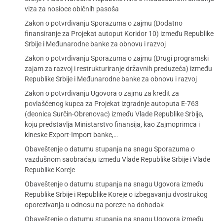
viza za nosioce običnih pasoša
Zakon o potvrđivanju Sporazuma o zajmu (Dodatno
finansiranje za Projekat autoput Koridor 10) između Republike
Srbije i Međunarodne banke za obnovu i razvoj
Zakon o potvrđivanju Sporazuma o zajmu (Drugi programski
zajam za razvoj i restrukturiranje državnih preduzeća) između
Republike Srbije i Međunarodne banke za obnovu i razvoj
Zakon o potvrđivanju Ugovora o zajmu za kredit za
povlašćenog kupca za Projekat izgradnje autoputa E-763
(deonica Surčin-Obrenovac) između Vlade Republike Srbije,
koju predstavlja Ministarstvo finansija, kao Zajmoprimca i
kineske Export-Import banke,…
Obaveštenje o datumu stupanja na snagu Sporazuma o
vazdušnom saobraćaju između Vlade Republike Srbije i Vlade
Republike Koreje
Obaveštenje o datumu stupanja na snagu Ugovora između
Republike Srbije i Republike Koreje o izbegavanju dvostrukog
oporezivanja u odnosu na poreze na dohodak
Obaveštenje o datumu stupanja na snagu Ugovora između