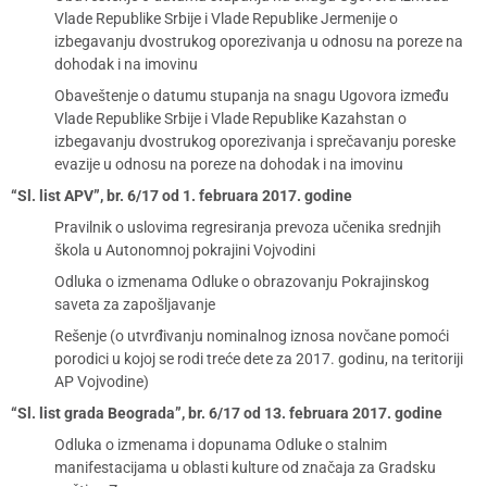
Vlade Republike Srbije i Vlade Republike Jermenije o
izbegavanju dvostrukog oporezivanja u odnosu na poreze na
dohodak i na imovinu
Obaveštenje o datumu stupanja na snagu Ugovora između
Vlade Republike Srbije i Vlade Republike Kazahstan o
izbegavanju dvostrukog oporezivanja i sprečavanju poreske
evazije u odnosu na poreze na dohodak i na imovinu
“Sl. list APV”, br. 6/17 od 1. februara 2017. godine
Pravilnik o uslovima regresiranja prevoza učenika srednjih
škola u Autonomnoj pokrajini Vojvodini
Odluka o izmenama Odluke o obrazovanju Pokrajinskog
saveta za zapošljavanje
Rešenje (o utvrđivanju nominalnog iznosa novčane pomoći
porodici u kojoj se rodi treće dete za 2017. godinu, na teritoriji
AP Vojvodine)
“Sl. list grada Beograda”, br. 6/17 od 13. februara 2017. godine
Odluka o izmenama i dopunama Odluke o stalnim
manifestacijama u oblasti kulture od značaja za Gradsku