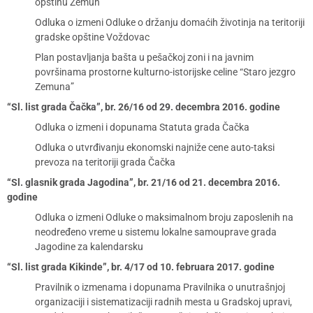
opštinu Zemun
Odluka o izmeni Odluke o držanju domaćih životinja na teritoriji
gradske opštine Voždovac
Plan postavljanja bašta u pešačkoj zoni i na javnim
površinama prostorne kulturno-istorijske celine “Staro jezgro
Zemuna”
“Sl. list grada Čačka”, br. 26/16 od 29. decembra 2016. godine
Odluka o izmeni i dopunama Statuta grada Čačka
Odluka o utvrđivanju ekonomski najniže cene auto-taksi
prevoza na teritoriji grada Čačka
“Sl. glasnik grada Jagodina”, br. 21/16 od 21. decembra 2016.
godine
Odluka o izmeni Odluke o maksimalnom broju zaposlenih na
neodređeno vreme u sistemu lokalne samouprave grada
Jagodine za kalendarsku
“Sl. list grada Kikinde”, br. 4/17 od 10. februara 2017. godine
Pravilnik o izmenama i dopunama Pravilnika o unutrašnjoj
organizaciji i sistematizaciji radnih mesta u Gradskoj upravi,