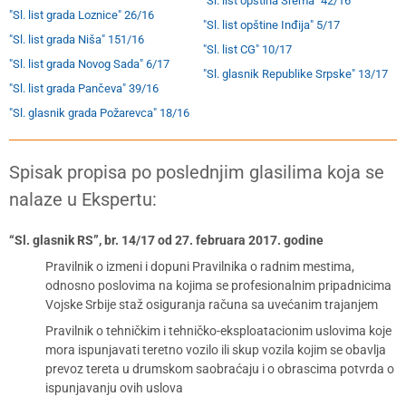
"Sl. list opština Srema" 42/16
"Sl. list grada Loznice" 26/16
"Sl. list opštine Inđija" 5/17
"Sl. list grada Niša" 151/16
"Sl. list CG" 10/17
"Sl. list grada Novog Sada" 6/17
"Sl. glasnik Republike Srpske" 13/17
"Sl. list grada Pančeva" 39/16
"Sl. glasnik grada Požarevca" 18/16
Spisak propisa po poslednjim glasilima koja se
nalaze u Ekspertu:
“Sl. glasnik RS”, br. 14/17 od 27. februara 2017. godine
Pravilnik o izmeni i dopuni Pravilnika o radnim mestima,
odnosno poslovima na kojima se profesionalnim pripadnicima
Vojske Srbije staž osiguranja računa sa uvećanim trajanjem
Pravilnik o tehničkim i tehničko-eksploatacionim uslovima koje
mora ispunjavati teretno vozilo ili skup vozila kojim se obavlja
prevoz tereta u drumskom saobraćaju i o obrascima potvrda o
ispunjavanju ovih uslova