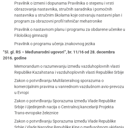
Pravilnik o izmeni i dopunama Pravilnika o stepenu i vrsti
obrazovanja nastavnika, stručnih saradnika i pomoćnih
nastavnika u stručnim školama koje ostvaruju nastavni plan i
program za obrazovni profil tehničar mehatronike
Pravilnik o nastavnom planu i programu za obdarene učenike u
Filološkoj gimnaziji
Pravilnik o programu učenja znakovnog jezika
“Sl. gl. RS – Međunarodni ugovori”, br. 11/16 od 28. decembra
2016. godine
Memorandum o razumevanju između vazduhoplovnih vlasti
Republike Kazahstana i vazduhoplovnih vlasti Republike Srbije
Zakon o potvrđivanju Multilateralnog sporazuma o
komercijalnim pravima u vanrednom vazdušnom avio-prevozu
u Evropi
Zakon o potvrđivanju Sporazuma između Vlade Republike
Srbije i Ujedinjenih nacija o Centralnoj kancelariji Projekta
Trans-evropske železnice
Zakon o potvrđivanju Sporazuma između Vlade Republike
Srbije i Vlade Narodne Republike Kine o međusobnom ukidanju