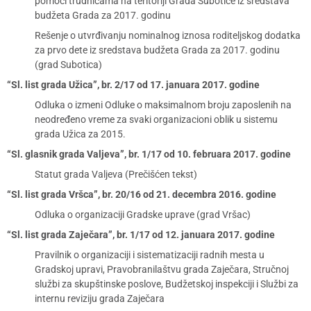
pomoći trudnicama na teritoriji Grada Subotice iz sredstava
budžeta Grada za 2017. godinu
Rešenje o utvrđivanju nominalnog iznosa roditeljskog dodatka
za prvo dete iz sredstava budžeta Grada za 2017. godinu
(grad Subotica)
“Sl. list grada Užica”, br. 2/17 od 17. januara 2017. godine
Odluka o izmeni Odluke o maksimalnom broju zaposlenih na
neodređeno vreme za svaki organizacioni oblik u sistemu
grada Užica za 2015.
“Sl. glasnik grada Valjeva”, br. 1/17 od 10. februara 2017. godine
Statut grada Valjeva (Prečišćen tekst)
“Sl. list grada Vršca”, br. 20/16 od 21. decembra 2016. godine
Odluka o organizaciji Gradske uprave (grad Vršac)
“Sl. list grada Zaječara”, br. 1/17 od 12. januara 2017. godine
Pravilnik o organizaciji i sistematizaciji radnih mesta u
Gradskoj upravi, Pravobranilaštvu grada Zaječara, Stručnoj
službi za skupštinske poslove, Budžetskoj inspekciji i Službi za
internu reviziju grada Zaječara