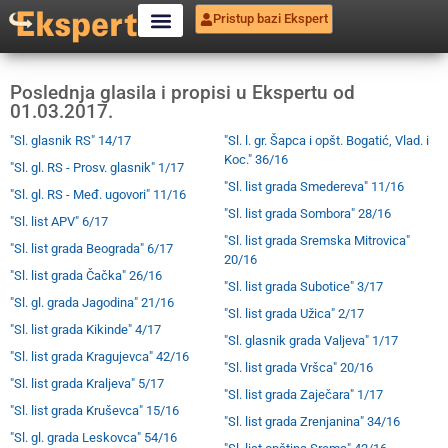
Pristup bazi Ekspert
Poslednja glasila i propisi u Ekspertu od
01.03.2017.
"Sl. glasnik RS" 14/17
"Sl. l. gr. Šapca i opšt. Bogatić, Vlad. i
Koc." 36/16
"Sl. gl. RS - Prosv. glasnik" 1/17
"Sl. list grada Smedereva" 11/16
"Sl. gl. RS - Međ. ugovori" 11/16
"Sl. list grada Sombora" 28/16
"Sl. list APV" 6/17
"Sl. list grada Sremska Mitrovica"
"Sl. list grada Beograda" 6/17
20/16
"Sl. list grada Čačka" 26/16
"Sl. list grada Subotice" 3/17
"Sl. gl. grada Jagodina" 21/16
"Sl. list grada Užica" 2/17
"Sl. list grada Kikinde" 4/17
"Sl. glasnik grada Valjeva" 1/17
"Sl. list grada Kragujevca" 42/16
"Sl. list grada Vršca" 20/16
"Sl. list grada Kraljeva" 5/17
"Sl. list grada Zaječara" 1/17
"Sl. list grada Kruševca" 15/16
"Sl. list grada Zrenjanina" 34/16
"Sl. gl. grada Leskovca" 54/16