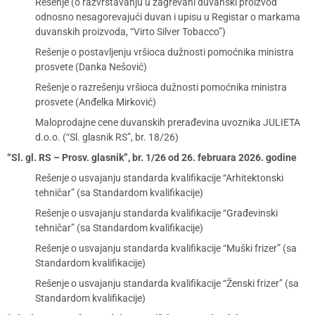
Rešenje (o razvrstavanju u zagrevani duvanski proizvod
odnosno nesagorevajući duvan i upisu u Registar o markama
duvanskih proizvoda, “Virto Silver Tobacco”)
Rešenje o postavljenju vršioca dužnosti pomoćnika ministra
prosvete (Danka Nešović)
Rešenje o razrešenju vršioca dužnosti pomoćnika ministra
prosvete (Anđelka Mirković)
Maloprodajne cene duvanskih prerađevina uvoznika JULIETA
d.o.o. (“Sl. glasnik RS”, br. 18/26)
“Sl. gl. RS – Prosv. glasnik”, br. 1/26 od 26. februara 2026. godine
Rešenje o usvajanju standarda kvalifikacije “Arhitektonski
tehničar” (sa Standardom kvalifikacije)
Rešenje o usvajanju standarda kvalifikacije “Građevinski
tehničar” (sa Standardom kvalifikacije)
Rešenje o usvajanju standarda kvalifikacije “Muški frizer” (sa
Standardom kvalifikacije)
Rešenje o usvajanju standarda kvalifikacije “Ženski frizer” (sa
Standardom kvalifikacije)