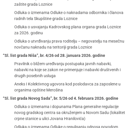
zaštite grada Loznice
Odluka o izmenama Odluke o naknadama odbornika i članova
radnih tela Skupštine grada Loznice
Odluka o usvajanju Kadrovskog plana organa grada Loznice
za 2026. godinu
Odluka o utvrđivanju prava roditelju – negovatelju na mesečnu
novčanu naknadu na teritoriji grada Loznice
“Sl. list grada Niša”, br. 4/26 od 28. januara 2026. godine
Pravilnik o bližem uređivanju postupaka javnih nabavki,
nabavki na koje se zakon ne primenjuje i nabavki društvenih i
drugih posebnih usluga
Aneks I Kolektivnog ugovora kod poslodavca za zaposlene u
organima opštine Merošina
“Sl. list grada Novog Sada”, br. 5/26 od 4. februara 2026. godine
Odluka o izmenama i dopunama Plana generalne regulacije
novog gradskog centra sa okruženjem u Novom Sadu (lokalitet
crpne stanice u ulici Jovana Hranilovića)
Odluka o izmenama Odluke o regulisanju odnosa povodom