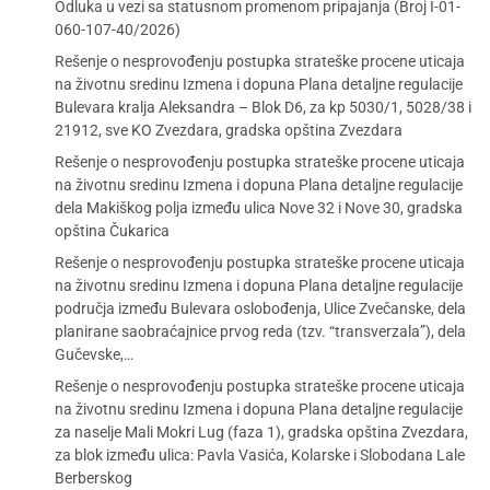
Odluka u vezi sa statusnom promenom pripajanja (Broj I-01-
060-107-40/2026)
Rešenje o nesprovođenju postupka strateške procene uticaja
na životnu sredinu Izmena i dopuna Plana detaljne regulacije
Bulevara kralja Aleksandra – Blok D6, za kp 5030/1, 5028/38 i
21912, sve KO Zvezdara, gradska opština Zvezdara
Rešenje o nesprovođenju postupka strateške procene uticaja
na životnu sredinu Izmena i dopuna Plana detaljne regulacije
dela Makiškog polja između ulica Nove 32 i Nove 30, gradska
opština Čukarica
Rešenje o nesprovođenju postupka strateške procene uticaja
na životnu sredinu Izmena i dopuna Plana detaljne regulacije
područja između Bulevara oslobođenja, Ulice Zvečanske, dela
planirane saobraćajnice prvog reda (tzv. “transverzala”), dela
Gučevske,…
Rešenje o nesprovođenju postupka strateške procene uticaja
na životnu sredinu Izmena i dopuna Plana detaljne regulacije
za naselje Mali Mokri Lug (faza 1), gradska opština Zvezdara,
za blok između ulica: Pavla Vasića, Kolarske i Slobodana Lale
Berberskog