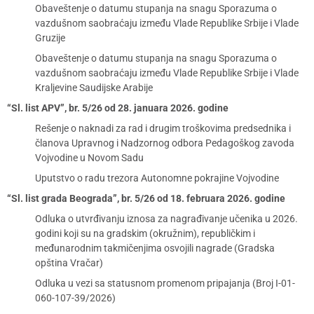
Obaveštenje o datumu stupanja na snagu Sporazuma o
vazdušnom saobraćaju između Vlade Republike Srbije i Vlade
Gruzije
Obaveštenje o datumu stupanja na snagu Sporazuma o
vazdušnom saobraćaju između Vlade Republike Srbije i Vlade
Kraljevine Saudijske Arabije
“Sl. list APV”, br. 5/26 od 28. januara 2026. godine
Rešenje o naknadi za rad i drugim troškovima predsednika i
članova Upravnog i Nadzornog odbora Pedagoškog zavoda
Vojvodine u Novom Sadu
Uputstvo o radu trezora Autonomne pokrajine Vojvodine
“Sl. list grada Beograda”, br. 5/26 od 18. februara 2026. godine
Odluka o utvrđivanju iznosa za nagrađivanje učenika u 2026.
godini koji su na gradskim (okružnim), republičkim i
međunarodnim takmičenjima osvojili nagrade (Gradska
opština Vračar)
Odluka u vezi sa statusnom promenom pripajanja (Broj I-01-
060-107-39/2026)