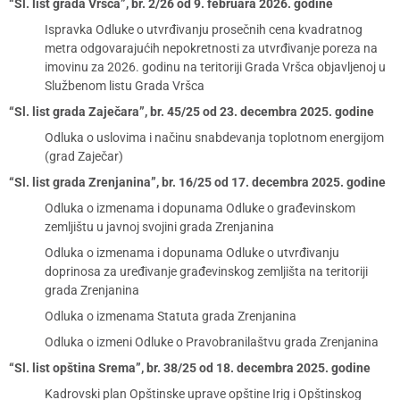
“Sl. list grada Vršca”, br. 2/26 od 9. februara 2026. godine
Ispravka Odluke o utvrđivanju prosečnih cena kvadratnog
metra odgovarajućih nepokretnosti za utvrđivanje poreza na
imovinu za 2026. godinu na teritoriji Grada Vršca objavljenoj u
Službenom listu Grada Vršca
“Sl. list grada Zaječara”, br. 45/25 od 23. decembra 2025. godine
Odluka o uslovima i načinu snabdevanja toplotnom energijom
(grad Zaječar)
“Sl. list grada Zrenjanina”, br. 16/25 od 17. decembra 2025. godine
Odluka o izmenama i dopunama Odluke o građevinskom
zemljištu u javnoj svojini grada Zrenjanina
Odluka o izmenama i dopunama Odluke o utvrđivanju
doprinosa za uređivanje građevinskog zemljišta na teritoriji
grada Zrenjanina
Odluka o izmenama Statuta grada Zrenjanina
Odluka o izmeni Odluke o Pravobranilaštvu grada Zrenjanina
“Sl. list opština Srema”, br. 38/25 od 18. decembra 2025. godine
Kadrovski plan Opštinske uprave opštine Irig i Opštinskog