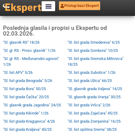
Pristup bazi Ekspert
Poslednja glasila i propisi u Ekspertu od
02.03.2026.
"Sl. glasnik RS" 18/26
"Sl. list grada Smedereva" 6/25
"Sl. gl. RS - Prosv. glasnik" 1/26
"Sl. list grada Sombora" 10/25
"Sl. gl. RS - Međunarodni ugovori"
"Sl. list grada Sremska Mitrovica"
1/26
18/25
"Sl. list APV" 5/26
"Sl. list grada Subotice" 1/26
"Sl. list grada Beograda" 5/26
"Sl. list grada Užica" 66/25
"Sl. list grada Bora" 50/25
"Sl. glasnik grada Valjeva" 14/25
"Sl. list grada Čačka" 20/25
"Sl. glasnik grada Vranja" 30/25
"Sl. glasnik grada Jagodina" 24/25
"Sl. list grada Vršca" 2/26
"Sl. list grada Kikinde" 1/26
"Sl. list grada Zaječara" 45/25
"Sl. list grada Kragujevca" 4/26
"Sl. list grada Zrenjanina" 16/25
"Sl. list grada Kraljeva" 40/25
"Sl. list opština Srema" 38/25