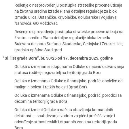
Rešenje o nesprovođenju postupka strateške procene uticaja
na životnu sredinu izrade Plana detaljne regulacije za blok
između ulica: Ustaničke, Krivolačke, Kolubarske i Vojislava
Nanovića, GO Voždovac
Rešenje o sprovođenju postupka strateške procene uticaja na
životnu sredinu Plana detaljne regulacije bloka između
Bulevara despota Stefana, Skadarske, Cetinjske i Zetske ulice,
gradska opština Stari grad
“Sl. list grada Bora”, br. 50/25 od 17. decembra 2025. godine
Odluka o izmenama i dopunama Odluke o načinu ostvarivanja
statusa roditelj-negovatelj na teritoriji grada Bora
Odluka o izmenama Odluke o finansijskoj podršci obolelim od
malignih bolesti i retkih bolesti (grad Bor)
Odluka o izmenama Odluke o finansijskoj podršci porodici sa
decom na teritoriji grada Bora
Odluka o izmeni Odluke o načinu obavljanja komunalnih
delatnosti – snabdevanja vodom za piće i prečišćavanje i
odvođenje atmosferskih i otpadnih voda na teritoriji grada
Bora