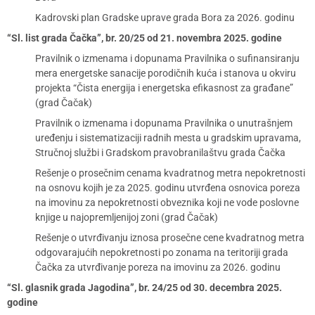
Kadrovski plan Gradske uprave grada Bora za 2026. godinu
“Sl. list grada Čačka”, br. 20/25 od 21. novembra 2025. godine
Pravilnik o izmenama i dopunama Pravilnika o sufinansiranju
mera energetske sanacije porodičnih kuća i stanova u okviru
projekta “Čista energija i energetska efikasnost za građane”
(grad Čačak)
Pravilnik o izmenama i dopunama Pravilnika o unutrašnjem
uređenju i sistematizaciji radnih mesta u gradskim upravama,
Stručnoj službi i Gradskom pravobranilaštvu grada Čačka
Rešenje o prosečnim cenama kvadratnog metra nepokretnosti
na osnovu kojih je za 2025. godinu utvrđena osnovica poreza
na imovinu za nepokretnosti obveznika koji ne vode poslovne
knjige u najopremljenijoj zoni (grad Čačak)
Rešenje o utvrđivanju iznosa prosečne cene kvadratnog metra
odgovarajućih nepokretnosti po zonama na teritoriji grada
Čačka za utvrđivanje poreza na imovinu za 2026. godinu
“Sl. glasnik grada Jagodina”, br. 24/25 od 30. decembra 2025.
godine