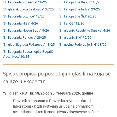
"Sl. list grada Kruševca" 16/25
"Sl. list opštine Beočin" 13/25
"Sl. glasnik grada Leskovca" 37/25
"Sl. list opštine Inđija" 23/25
"Sl. list grada Loznice" 13/25
"Sl. list opštine Šid" 20/25
"Sl. list grada Niša" 4/26
"Sl. list CG" 12/26
"Sl. list grada Novog Sada" 5/26
"Sl. glasnik Republike Srpske" 4/26
"Sl. list grada Pančeva" 29/25
"Sl. glasnik BiH" 75/25
"Sl. glasnik grada Požarevca" 18/25
"Sl. novine Federacije BiH" 68/25
"Sl. list grada Šapca i opšt. Bogatić,
Vlad. i Koc." 10/25
Spisak propisa po poslednjim glasilima koja se
nalaze u Ekspertu:
“Sl. glasnik RS”, br. 18/26 od 25. februara 2026. godine
Pravilnik o dopunama Pravilnika o Nomenklaturi
laboratorijskih zdravstvenih usluga na primarnom,
sekundarnom i tercijarnom nivou zdravstvene zaštite