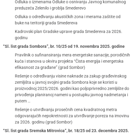
Odluka o izmenama Odluke o osnivanju Javnog komunalnog
preduzeća Zelenilo i groblja Smederevo
Odluka o određivanju akustičkih zona i merama zaštite od
buke na teritoriji grada Smedereva
Kadrovski plan Gradske uprave grada Smedereva za 2026.
godinu
“Sl. list grada Sombora”, br. 10/25 od 19. novembra 2025. godine
Pravilnik o sufinansiranju mera energetske sanacije, porodičnih
kuća i stanova u okviru projekta “Čista energija i energetska
efikasnost za građane” (grad Sombor)
Rešenje o određivanju visine naknade za zakup građevinskog
zemljišta u javnoj svojini grada Sombora koje se koristi u
proizvodnoj 2025/2026. godini kao poljoprivredno zemljište do
privođenja planiranoj nameni u postupku javnog nadmetanja i
putem …
Rešenje o utvrđivanju prosečnih cena kvadratnog metra
odgovarajućih nepokretnosti za utvrđivanje poreza na imovinu
za 2026. godinu (grad Sombor)
“Sl. list grada Sremska Mitrovica”, br. 18/25 od 23. decembra 2025.