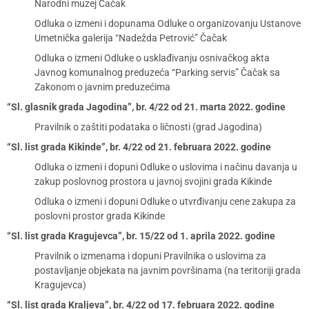
Narodni muzej Čačak
Odluka o izmeni i dopunama Odluke o organizovanju Ustanove
Umetnička galerija “Nadežda Petrović” Čačak
Odluka o izmeni Odluke o usklađivanju osnivačkog akta
Javnog komunalnog preduzeća “Parking servis” Čačak sa
Zakonom o javnim preduzećima
“Sl. glasnik grada Jagodina”, br. 4/22 od 21. marta 2022. godine
Pravilnik o zaštiti podataka o ličnosti (grad Jagodina)
“Sl. list grada Kikinde”, br. 4/22 od 21. februara 2022. godine
Odluka o izmeni i dopuni Odluke o uslovima i načinu davanja u
zakup poslovnog prostora u javnoj svojini grada Kikinde
Odluka o izmeni i dopuni Odluke o utvrđivanju cene zakupa za
poslovni prostor grada Kikinde
“Sl. list grada Kragujevca”, br. 15/22 od 1. aprila 2022. godine
Pravilnik o izmenama i dopuni Pravilnika o uslovima za
postavljanje objekata na javnim površinama (na teritoriji grada
Kragujevca)
“Sl. list grada Kraljeva”, br. 4/22 od 17. februara 2022. godine