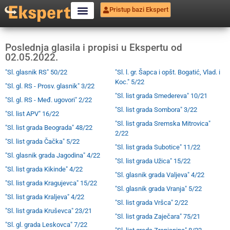
Pristup bazi Ekspert
Poslednja glasila i propisi u Ekspertu od
02.05.2022.
"Sl. glasnik RS" 50/22
"Sl. l. gr. Šapca i opšt. Bogatić, Vlad. i
Koc." 5/22
"Sl. gl. RS - Prosv. glasnik" 3/22
"Sl. list grada Smedereva" 10/21
"Sl. gl. RS - Međ. ugovori" 2/22
"Sl. list grada Sombora" 3/22
"Sl. list APV" 16/22
"Sl. list grada Sremska Mitrovica"
"Sl. list grada Beograda" 48/22
2/22
"Sl. list grada Čačka" 5/22
"Sl. list grada Subotice" 11/22
"Sl. glasnik grada Jagodina" 4/22
"Sl. list grada Užica" 15/22
"Sl. list grada Kikinde" 4/22
"Sl. glasnik grada Valjeva" 4/22
"Sl. list grada Kragujevca" 15/22
"Sl. glasnik grada Vranja" 5/22
"Sl. list grada Kraljeva" 4/22
"Sl. list grada Vršca" 2/22
"Sl. list grada Kruševca" 23/21
"Sl. list grada Zaječara" 75/21
"Sl. gl. grada Leskovca" 7/22