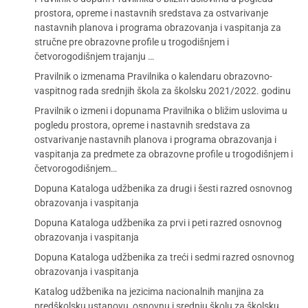
prostora, opreme i nastavnih sredstava za ostvarivanje
nastavnih planova i programa obrazovanja i vaspitanja za
stručne pre obrazovne profile u trogodišnjem i
četvorogodišnjem trajanju …
Pravilnik o izmenama Pravilnika o kalendaru obrazovno-
vaspitnog rada srednjih škola za školsku 2021/2022. godinu
Pravilnik o izmeni i dopunama Pravilnika o bližim uslovima u
pogledu prostora, opreme i nastavnih sredstava za
ostvarivanje nastavnih planova i programa obrazovanja i
vaspitanja za predmete za obrazovne profile u trogodišnjem i
četvorogodišnjem…
Dopuna Kataloga udžbenika za drugi i šesti razred osnovnog
obrazovanja i vaspitanja
Dopuna Kataloga udžbenika za prvi i peti razred osnovnog
obrazovanja i vaspitanja
Dopuna Kataloga udžbenika za treći i sedmi razred osnovnog
obrazovanja i vaspitanja
Katalog udžbenika na jezicima nacionalnih manjina za
predškolsku ustanovu, osnovnu i srednju školu za školsku