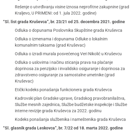
Rešenje o utvrđivanju visine iznosa neprofitne zakupnine (grad
Kraljevo, U PRIMENI: od 1. jula 2022. godine)
“Sl. list grada Kruševca”, br. 23/21 od 25. decembra 2021. godine
Odluka o dopunama Poslovnika Skupštine grada Kruševca
Odluka o izmenama i dopunama Odluke o lokalnim
komunalnim taksama (grad Kruševac)
Odluka o izradi murala posvećenog Veri Nikolić u Kruševcu
Odluka o uslovima i načinu sticanja prava na plaćanje
doprinosa za penzijsko i invalidsko osiguranje i doprinosa za
zdravstveno osiguranje za samostalne umetnike (grad
Kruševac)
Etički kodeks ponašanja funkcionera grada Kruševca
Kadrovski plan Gradske uprave, Gradskog pravobranilaštva,
Službe mesnih zajednica, Službe budžetske inspekcije i Službe
interne revizije grada Kruševca za 2022. godinu
Kodeks ponašanja službenika i nameštenika grada Kruševca
“Sl. glasnik grada Leskovca”, br. 7/22 od 18. marta 2022. godine