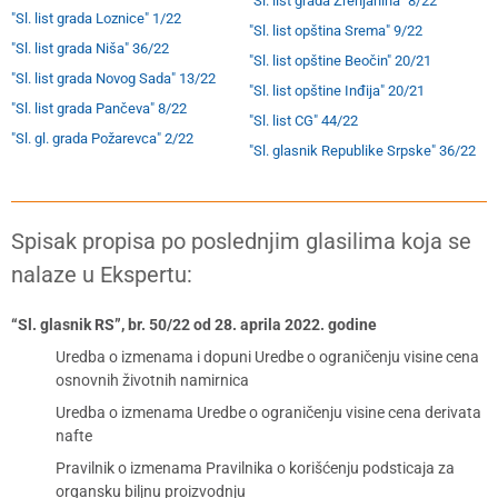
"Sl. list grada Zrenjanina" 8/22
"Sl. list grada Loznice" 1/22
"Sl. list opština Srema" 9/22
"Sl. list grada Niša" 36/22
"Sl. list opštine Beočin" 20/21
"Sl. list grada Novog Sada" 13/22
"Sl. list opštine Inđija" 20/21
"Sl. list grada Pančeva" 8/22
"Sl. list CG" 44/22
"Sl. gl. grada Požarevca" 2/22
"Sl. glasnik Republike Srpske" 36/22
Spisak propisa po poslednjim glasilima koja se
nalaze u Ekspertu:
“Sl. glasnik RS”, br. 50/22 od 28. aprila 2022. godine
Uredba o izmenama i dopuni Uredbe o ograničenju visine cena
osnovnih životnih namirnica
Uredba o izmenama Uredbe o ograničenju visine cena derivata
nafte
Pravilnik o izmenama Pravilnika o korišćenju podsticaja za
organsku biljnu proizvodnju