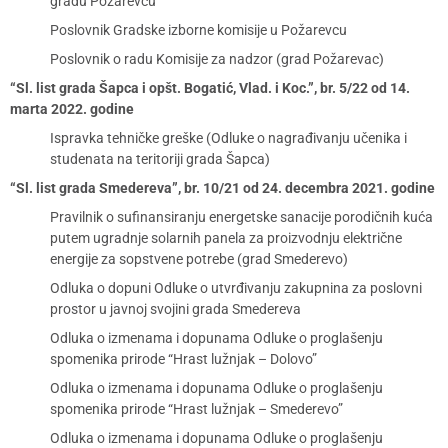
gradu Požarevcu
Poslovnik Gradske izborne komisije u Požarevcu
Poslovnik o radu Komisije za nadzor (grad Požarevac)
“Sl. list grada Šapca i opšt. Bogatić, Vlad. i Koc.”, br. 5/22 od 14.
marta 2022. godine
Ispravka tehničke greške (Odluke o nagrađivanju učenika i
studenata na teritoriji grada Šapca)
“Sl. list grada Smedereva”, br. 10/21 od 24. decembra 2021. godine
Pravilnik o sufinansiranju energetske sanacije porodičnih kuća
putem ugradnje solarnih panela za proizvodnju električne
energije za sopstvene potrebe (grad Smederevo)
Odluka o dopuni Odluke o utvrđivanju zakupnina za poslovni
prostor u javnoj svojini grada Smedereva
Odluka o izmenama i dopunama Odluke o proglašenju
spomenika prirode “Hrast lužnjak – Dolovo”
Odluka o izmenama i dopunama Odluke o proglašenju
spomenika prirode “Hrast lužnjak – Smederevo”
Odluka o izmenama i dopunama Odluke o proglašenju