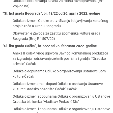
Odluka o obrazovanju saveta za rodnu ravnopravnost (AP
Vojvodina)
“Sl. list grada Beograda”, br. 48/22 od 26. aprila 2022. godine
Odluka o izmeni Odluke o utvrđivanju i objavljivanju konačnog
broja birača u Gradu Beogradu
Obaveštenje Zavoda za zaštitu spomenika kulture grada
Beograda (Broj R 1507/22)
“Sl. list grada Čačka”, br. 5/22 od 26. februara 2022. godine
Aneks II Kolektivnog ugovora Javnog komunalnog preduzeća
za izgradnju i održavanje zelenih površina i groblja “Gradsko
zelenilo” Čačak
Odluka o dopunama Odluke o organizovanju Ustanove Dom
kulture Čačak
Odluka o izmenama i dopuni Odluke o osnivanju Ustanove
kulture “Gradsko pozorište Čačak” Čačak
Odluka o izmeni i dopunama Odluke o organizovanju Ustanove
Gradska biblioteka “Vladislav Petković Dis”
Odluka o izmeni i dopunama Odluke o organizovanju Ustanove