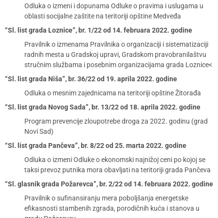
Odluka o izmeni i dopunama Odluke o pravima i uslugama u
oblasti socijalne zaštite na teritoriji opštine Medveđa
“Sl. list grada Loznice”, br. 1/22 od 14. februara 2022. godine
Pravilnik o izmenama Pravilnika o organizaciji i sistematizaciji
radnih mesta u Gradskoj upravi, Gradskom pravobranilaštvu
stručnim službama i posebnim organizacijama grada Loznice<
“Sl. list grada Niša”, br. 36/22 od 19. aprila 2022. godine
Odluka o mesnim zajednicama na teritoriji opštine Žitorađa
“Sl. list grada Novog Sada”, br. 13/22 od 18. aprila 2022. godine
Program prevencije zloupotrebe droga za 2022. godinu (grad
Novi Sad)
“Sl. list grada Pančeva”, br. 8/22 od 25. marta 2022. godine
Odluka o izmeni Odluke o ekonomski najnižoj ceni po kojoj se
taksi prevoz putnika mora obavljati na teritoriji grada Pančeva
“Sl. glasnik grada Požarevca”, br. 2/22 od 14. februara 2022. godine
Pravilnik o sufinansiranju mera poboljšanja energetske
efikasnosti stambenih zgrada, porodičnih kuća i stanova u