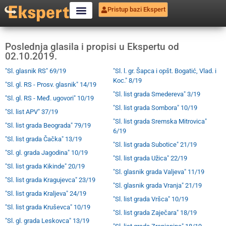
Pristup bazi Ekspert
Poslednja glasila i propisi u Ekspertu od
02.10.2019.
"Sl. glasnik RS" 69/19
"Sl. l. gr. Šapca i opšt. Bogatić, Vlad. i
Koc." 8/19
"Sl. gl. RS - Prosv. glasnik" 14/19
"Sl. list grada Smedereva" 3/19
"Sl. gl. RS - Međ. ugovori" 10/19
"Sl. list grada Sombora" 10/19
"Sl. list APV" 37/19
"Sl. list grada Sremska Mitrovica"
"Sl. list grada Beograda" 79/19
6/19
"Sl. list grada Čačka" 13/19
"Sl. list grada Subotice" 21/19
"Sl. gl. grada Jagodina" 10/19
"Sl. list grada Užica" 22/19
"Sl. list grada Kikinde" 20/19
"Sl. glasnik grada Valjeva" 11/19
"Sl. list grada Kragujevca" 23/19
"Sl. glasnik grada Vranja" 21/19
"Sl. list grada Kraljeva" 24/19
"Sl. list grada Vršca" 10/19
"Sl. list grada Kruševca" 10/19
"Sl. list grada Zaječara" 18/19
"Sl. gl. grada Leskovca" 13/19