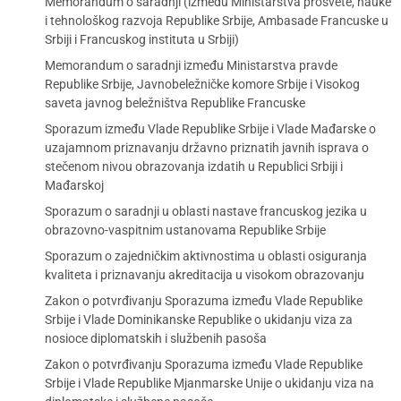
Memorandum o saradnji (između Ministarstva prosvete, nauke
i tehnološkog razvoja Republike Srbije, Ambasade Francuske u
Srbiji i Francuskog instituta u Srbiji)
Memorandum o saradnji između Ministarstva pravde
Republike Srbije, Javnobeležničke komore Srbije i Visokog
saveta javnog beležništva Republike Francuske
Sporazum između Vlade Republike Srbije i Vlade Mađarske o
uzajamnom priznavanju državno priznatih javnih isprava o
stečenom nivou obrazovanja izdatih u Republici Srbiji i
Mađarskoj
Sporazum o saradnji u oblasti nastave francuskog jezika u
obrazovno-vaspitnim ustanovama Republike Srbije
Sporazum o zajedničkim aktivnostima u oblasti osiguranja
kvaliteta i priznavanju akreditacija u visokom obrazovanju
Zakon o potvrđivanju Sporazuma između Vlade Republike
Srbije i Vlade Dominikanske Republike o ukidanju viza za
nosioce diplomatskih i službenih pasoša
Zakon o potvrđivanju Sporazuma između Vlade Republike
Srbije i Vlade Republike Mjanmarske Unije o ukidanju viza na