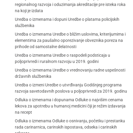
regionalnog razvoja i oduzimanja akreditacije pre isteka roka
na koji je izdata
Uredba o izmenama i dopuni Uredbe o platama policijskih
službenika
Uredba o izmenama Uredbe o bližim uslovima, kriterijumima i
elementima za paušalno oporezivanje obveznika poreza na
prihode od samostalne delatnosti
Uredba o izmenama Uredbe o raspodeli podsticaja u
poljoprivredi i ruralnom razvoju u 2019. godini
Uredba o izmenama Uredbe o vrednovanju radne uspešnosti
državnih službenika
Uredba o izmeni Uredbe o utvrđivanju Godišnjeg programa
razvoja savetodavnih poslova u poljoprivredi za 2019. godinu
Odluka o izmenama i dopunama Odluke o najvišim cenama
lekova za upotrebu u humanoj medicini čiji je režim izdavanja
na recept
Odluka o izmenama Odluke o osnivanju, početku i prestanku
rada carinarnica, carinskih ispostava, odseka i carinskih