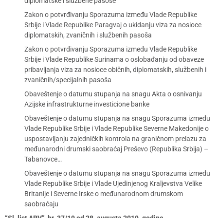
diplomatske i službene pasoše
Zakon o potvrđivanju Sporazuma između Vlade Republike
Srbije i Vlade Republike Paragvaj o ukidanju viza za nosioce
diplomatskih, zvaničnih i službenih pasoša
Zakon o potvrđivanju Sporazuma između Vlade Republike
Srbije i Vlade Republike Surinama o oslobađanju od obaveze
pribavljanja viza za nosioce običnih, diplomatskih, službenih i
zvaničnih/specijalnih pasoša
Obaveštenje o datumu stupanja na snagu Akta o osnivanju
Azijske infrastrukturne investicione banke
Obaveštenje o datumu stupanja na snagu Sporazuma između
Vlade Republike Srbije i Vlade Republike Severne Makedonije o
uspostavljanju zajedničkih kontrola na graničnom prelazu za
međunarodni drumski saobraćaj Preševo (Republika Srbija) –
Tabanovce…
Obaveštenje o datumu stupanja na snagu Sporazuma između
Vlade Republike Srbije i Vlade Ujedinjenog Kraljevstva Velike
Britanije i Severne Irske o međunarodnom drumskom
saobraćaju