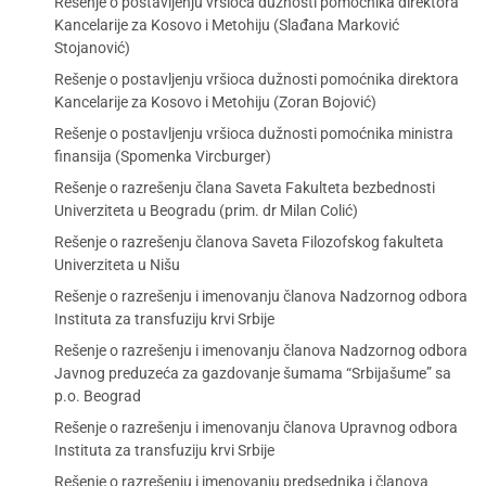
Rešenje o postavljenju vršioca dužnosti pomoćnika direktora
Kancelarije za Kosovo i Metohiju (Slađana Marković
Stojanović)
Rešenje o postavljenju vršioca dužnosti pomoćnika direktora
Kancelarije za Kosovo i Metohiju (Zoran Bojović)
Rešenje o postavljenju vršioca dužnosti pomoćnika ministra
finansija (Spomenka Vircburger)
Rešenje o razrešenju člana Saveta Fakulteta bezbednosti
Univerziteta u Beogradu (prim. dr Milan Colić)
Rešenje o razrešenju članova Saveta Filozofskog fakulteta
Univerziteta u Nišu
Rešenje o razrešenju i imenovanju članova Nadzornog odbora
Instituta za transfuziju krvi Srbije
Rešenje o razrešenju i imenovanju članova Nadzornog odbora
Javnog preduzeća za gazdovanje šumama “Srbijašume” sa
p.o. Beograd
Rešenje o razrešenju i imenovanju članova Upravnog odbora
Instituta za transfuziju krvi Srbije
Rešenje o razrešenju i imenovanju predsednika i članova