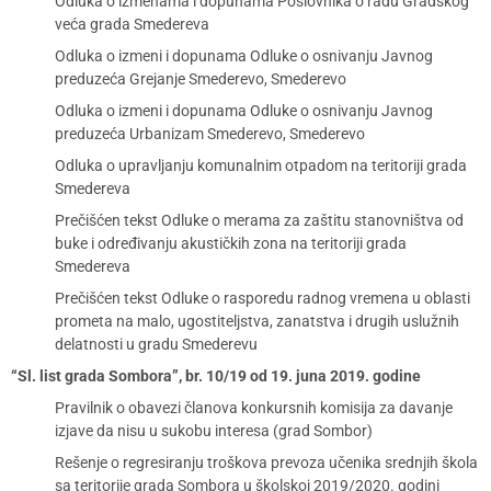
Odluka o izmenama i dopunama Poslovnika o radu Gradskog
veća grada Smedereva
Odluka o izmeni i dopunama Odluke o osnivanju Javnog
preduzeća Grejanje Smederevo, Smederevo
Odluka o izmeni i dopunama Odluke o osnivanju Javnog
preduzeća Urbanizam Smederevo, Smederevo
Odluka o upravljanju komunalnim otpadom na teritoriji grada
Smedereva
Prečišćen tekst Odluke o merama za zaštitu stanovništva od
buke i određivanju akustičkih zona na teritoriji grada
Smedereva
Prečišćen tekst Odluke o rasporedu radnog vremena u oblasti
prometa na malo, ugostiteljstva, zanatstva i drugih uslužnih
delatnosti u gradu Smederevu
“Sl. list grada Sombora”, br. 10/19 od 19. juna 2019. godine
Pravilnik o obavezi članova konkursnih komisija za davanje
izjave da nisu u sukobu interesa (grad Sombor)
Rešenje o regresiranju troškova prevoza učenika srednjih škola
sa teritorije grada Sombora u školskoj 2019/2020. godini