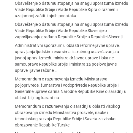
Obaveštenje o datumu stupanja na snagu Sporazuma između
Vlade Republike Srbije i Vlade Republike Kipra o razmeni i
uzajamnoj zaštiti tajnih podataka
Obaveštenje o datumu stupanja na snagu Sporazuma između
Vlade Republike Srbije i Vlade Republike Slovenije o
zapošljavanju građana Republike Srbije u Republici Sloveniji
Administrativni sporazum u oblasti reforme javne uprave,
upravljanja ljudskim resursima i stručnog usavršavanja u
javnoj upravi između ministra državne uprave i lokalne
samouprave Republike Srbije i ministra za poslove javne
uprave i javne račune …
Memorandum o razumevanju između Ministarstva
poljoprivrede, šumarstva i vodoprivrede Republike Srbije i
Generalne uprave carina Narodne Republike Kine o saradnji u
oblasti biljnog karantina
Memorandum o razumevanju o saradnji u oblasti visokog
obrazovanja između Ministarstva prosvete, nauke i
tehnološkog razvoja Republike Srbije i Saveta za visoko
obrazovanje Republike Turske