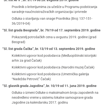
“Sl. list APV”, br. 37/19 od 28. avgusta 2019. godine
Pravilnik o kriterijumima za učešće u Programu podsticanja
saradnje naučnoistraživačkih organizacija i privrede
Odluka o stavljanju van snage Pravilnika (Broj: 137-151-
36/2019-04)
“Sl. list grada Beograda”, br. 79/19 od 17. septembra 2019. godine
Pokazatelj potrošačkih cena u avgustu 2019. godine (grad
Beograd)
“Sl. list grada Čačka”, br. 13/19 od 13. septembra 2019. godine
Kolektivni ugovor kod poslodavca (Međuopštinski istorijski
arhiv za grad Čačak)
Kolektivni ugovor kod poslodavca (Narodni muzej Čačak)
Kolektivni ugovor kod poslodavca (Umetnička galerija
“Nadežda Petrović” Čačak)
“Sl. glasnik grada Jagodina”, br. 10/19 od 11. juna 2019. godine
Odluka o izmeni Odluke o maksimalnom broju zaposlenih na
neodređeno vreme u sistemu lokalne samouprave grada
Jagodine za kalendarsku 2017. godinu