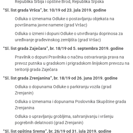
Republika Srbija i opštine Brod, Republika Srpska
“Sl. list grada Vršca”, br. 10/19 od 23. jula 2019. godine
Odluka o izmenama Odluke o postavljanju objekata na
površinama javne namene (grad Vršac)
Odluka o izmeni i dopuni Odluke o utvrđivanju doprinosa za
uređivanje građevinskog zemljišta (grad Vršac)
“Sl. list grada Zaječara”, br. 18/19 od 5. septembra 2019. godine
Pravilnik o dopuni Pravilnika o načinu ostvarivanja prava na
prevoz putnika u gradskom i prigradskom linijskom prevozu na
teritoriji grada Zaječara
“Sl. list grada Zrenjanina”, br. 18/19 od 26. juna 2019. godine
Odluka o dopunama Odluke o parkiranju vozila (grad
Zrenjanin)
Odluka o izmenama i dopunama Poslovnika Skupštine grada
Zrenjanina
Odluka o upravljanju grobljima, sahranjivanju i vršenju
pogrebnih delatnosti (grad Zrenjanin)
“Sl. list opština Srema”, br. 26/19 od 31. jula 2019. godine