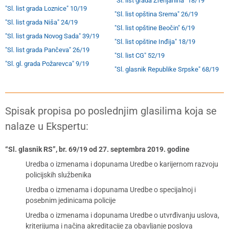
"Sl. list grada Zrenjanina" 18/19
"Sl. list grada Loznice" 10/19
"Sl. list opština Srema" 26/19
"Sl. list grada Niša" 24/19
"Sl. list opštine Beočin" 6/19
"Sl. list grada Novog Sada" 39/19
"Sl. list opštine Inđija" 18/19
"Sl. list grada Pančeva" 26/19
"Sl. list CG" 52/19
"Sl. gl. grada Požarevca" 9/19
"Sl. glasnik Republike Srpske" 68/19
Spisak propisa po poslednjim glasilima koja se
nalaze u Ekspertu:
“Sl. glasnik RS”, br. 69/19 od 27. septembra 2019. godine
Uredba o izmenama i dopunama Uredbe o karijernom razvoju
policijskih službenika
Uredba o izmenama i dopunama Uredbe o specijalnoj i
posebnim jedinicama policije
Uredba o izmenama i dopunama Uredbe o utvrđivanju uslova,
kriterijuma i načina akreditacije za obavljanje poslova