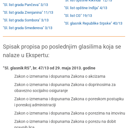
"Sl. list opštine Kikinda" 12/13
"Sl. list grada Pančeva" 3/13
"Sl. list opštine Inđija" 4/13
"Sl. list grada Zrenjanina" 11/13
"Sl. list CG" 19/13
"Sl. list grada Sombora" 3/13
"Sl. glasnik Republike Srpske" 40/13
"Sl. list grada Smedereva" 3/13
Spisak propisa po poslednjim glasilima koja se
nalaze u Ekspertu:
“Sl. glasnik RS”, br. 47/13 od 29. maja 2013. godine
Zakon o izmenama i dopunama Zakona o akcizama
Zakon o izmenama i dopunama Zakona o doprinosima za
obavezno socijalno osiguranje
Zakon o izmenama i dopunama Zakona o poreskom postupku
i poreskoj administraciji
Zakon o izmenama i dopunama Zakona o porezima na imovinu
Zakon o izmenama i dopunama Zakona o porezu na dobit
pravnih lica