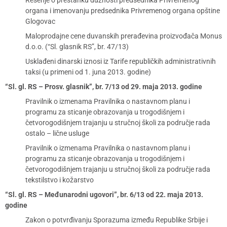
Rešenje o prestanku dužnosti predsednika Privremenog
organa i imenovanju predsednika Privremenog organa opštine
Glogovac
Maloprodajne cene duvanskih prerađevina proizvođača Monus
d.o.o. (“Sl. glasnik RS”, br. 47/13)
Usklađeni dinarski iznosi iz Tarife republičkih administrativnih
taksi (u primeni od 1. juna 2013. godine)
“Sl. gl. RS – Prosv. glasnik”, br. 7/13 od 29. maja 2013. godine
Pravilnik o izmenama Pravilnika o nastavnom planu i
programu za sticanje obrazovanja u trogodišnjem i
četvorogodišnjem trajanju u stručnoj školi za područje rada
ostalo – lične usluge
Pravilnik o izmenama Pravilnika o nastavnom planu i
programu za sticanje obrazovanja u trogodišnjem i
četvorogodišnjem trajanju u stručnoj školi za područje rada
tekstilstvo i kožarstvo
“Sl. gl. RS – Međunarodni ugovori”, br. 6/13 od 22. maja 2013.
godine
Zakon o potvrđivanju Sporazuma između Republike Srbije i