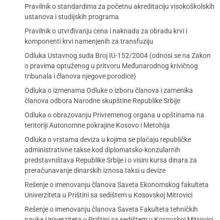
Pravilnik o standardima za početnu akreditaciju visokoškolskih
ustanova i studijskih programa
Pravilnik o utvrđivanju cena i naknada za obradu krvi i
komponenti krvi namenjenih za transfuziju
Odluka Ustavnog suda Broj IU-152/2004 (odnosi se na Zakon
o pravima optuženog u pritvoru Međunarodnog krivičnog
tribunala i članova njegove porodice)
Odluka o izmenama Odluke o izboru članova i zamenika
članova odbora Narodne skupštine Republike Srbije
Odluka o obrazovanju Privremenog organa u opštinama na
teritoriji Autonomne pokrajine Kosovo i Metohija
Odluka o vrstama deviza u kojima se plaćaju republičke
administrativne takse kod diplomatsko-konzularnih
predstavništava Republike Srbije i o visini kursa dinara za
preračunavanje dinarskih iznosa taksi u devize
Rešenje o imenovanju članova Saveta Ekonomskog fakulteta
Univerziteta u Prištini sa sedištem u Kosovskoj Mitrovici
Rešenje o imenovanju članova Saveta Fakulteta tehničkih
nauka Univerziteta u Prištini sa sedištem u Kosovskoj Mitrovici