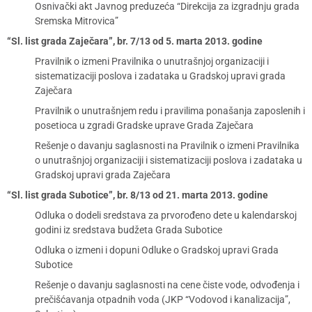
Osnivački akt Javnog preduzeća “Direkcija za izgradnju grada
Sremska Mitrovica”
“Sl. list grada Zaječara”, br. 7/13 od 5. marta 2013. godine
Pravilnik o izmeni Pravilnika o unutrašnjoj organizaciji i
sistematizaciji poslova i zadataka u Gradskoj upravi grada
Zaječara
Pravilnik o unutrašnjem redu i pravilima ponašanja zaposlenih i
posetioca u zgradi Gradske uprave Grada Zaječara
Rešenje o davanju saglasnosti na Pravilnik o izmeni Pravilnika
o unutrašnjoj organizaciji i sistematizaciji poslova i zadataka u
Gradskoj upravi grada Zaječara
“Sl. list grada Subotice”, br. 8/13 od 21. marta 2013. godine
Odluka o dodeli sredstava za prvorođeno dete u kalendarskoj
godini iz sredstava budžeta Grada Subotice
Odluka o izmeni i dopuni Odluke o Gradskoj upravi Grada
Subotice
Rešenje o davanju saglasnosti na cene čiste vode, odvođenja i
prečišćavanja otpadnih voda (JKP “Vodovod i kanalizacija”,