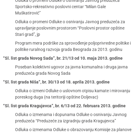
Odluka o promeni Odluke o osnivanju Javnog preduzeća
Sportsko-rekreativno poslovni centar “Milan Gale
Muškatirović”
Odluka o promeni Odluke o osnivanju Javnog preduzeća za
upravljanje poslovnim prostorom “Poslovni prostor opštine
Stari grad”, jp
Program mera podrške za sprovođenje poljoprivredne politike i
politike ruralnog razvoja grada Beograda za 2013. godinu
“Sl. list grada Novog Sada”, br. 21/13 od 10. maja 2013. godine
Poseban kolektivni ugovor za javna komunalna i druga javna
preduzeća grada Novog Sada
“Sl. list grada Niša”, br. 30/13 od 18. aprila 2013. godine
Odluka o izmeni Odluke o uslovnom otpisu kamate i mirovanju
poreskog duga (na teritoriji opštine Doljevac)
“Sl. list grada Kragujevca”, br. 6/13 od 22. februara 2013. godine
Odluka o izmenama i dopunama Odluke o osnivanju Javnog
preduzeća “Preduzeće za izgradnju grada Kragujevca”
Odluka o izmenama Odluke o obrazovanju Komisije za planove