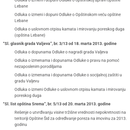
Odluka o izmeni i dopuni Odluke o opštinskoj upravi opštine
Lebane
Odluka o izmeni i dopuni Odluke o Opštinskom veću opštine
Lebane
Odluka o uslovnom otpisu kamata i mirovanju poreskog duga
(opština Lebane)
“Sl. glasnik grada Valjeva”, br. 3/13 od 18. marta 2013. godine
Odluka o dopunama Odluke o nagradi grada Valjeva
Odluka o izmenama i dopunama Odluke o pravu na pomoć
nezaposlenim porodiljama
Odluka o izmenama i dopunama Odluke o socijalnoj zaštiti u
gradu Valjevu
Odluka o izmeni Odluke o uslovnom otpisu kamata i mirovanju
poreskog duga
“Sl. list opština Srema”, br. 5/13 od 20. marta 2013. godine
Rešenje o utvrđivanju visine tržišne vrednosti nepokretnosti na
teritoriji Opštine Šid za određivanje poreza na imovinu za 2013.
godinu