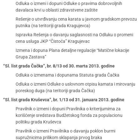
Odluka o izmeni i dopuni Odluke o pravima dobrovoljnih
davalaca krvi u oblasti zdravstvene zaštite
Rešenje o utvrđivanju cena karata u javnom gradskom prevozu
putnika (na teritoriji grada Kragujevca)
Ispravka Rešenja o davanju saglasnosti na Odluku o promeni
cena usluga JKP “Čistoća” Kragujevac
Izmena i dopuna Plana detaljne regulacije “Matične lokacije
Grupa Zastava”
“Sl. list grada Čačka”, br. 8/13 od 30. marta 2013. godine
Odluka o izmenama i dopunama Statuta grada Čačka
Odluka o izmeni Odluke o uslovnom otpisu kamata i mirovanju
poreskog duga (na teritoriji grada Čačka)
“Sl. list grada Kruševca”, br. 1/13 od 31. januara 2013. godine
Pravilnik o izmeni i dopuni Pravilnika o kriterijumima za
korišćenje sredstava Budžetskog fonda za populacionu
politiku grada Kruševca
Pravilnik o izmeni Pravilnika o davanju poklon burmi
supružnicima prilikom sklapanja prvog braka