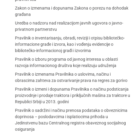
Zakon o izmenama i dopunama Zakona o porezu na dohodak
građana
Uredba o nadzoru nad realizacijom javnih ugovora o javno-
privatnom partnerstvu
Pravilnik o inventarisanju, obradi, reviziji i otpisu bibliotečko-
informacione građe i izvora, kao i vođenju evidencije o
bibliotečko-informacionoj građi i izvorima
Pravilnik o izboru programa od javnog interesa u oblasti
razvoja informacionog društva koje realizuju udruženja
Pravilnik o izmenama Pravilnika o uslovima, načinu i
obrascima zahteva za ostvarivanje prava na regres za gorivo
Pravilnik o izmeni i dopunama Pravilnika o načinu podsticanja
proizvodnje i prodaje traktora i priključnih mašina za traktore u
Republici Srbiji u 2013. godini
Pravilnik o sadržini i načinu prenosa podataka o obveznicima
doprinosa – poslodavcima i isplatiocima prihoda u
Jedinstvenu bazu Centralnog registra obaveznog socijalnog
osiguranja