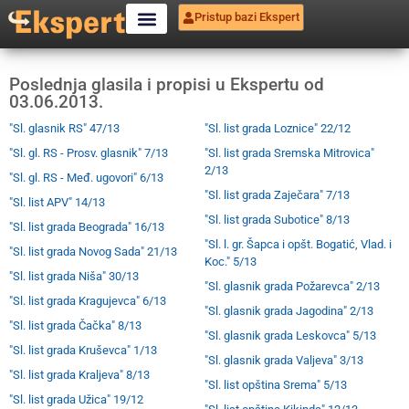
Pristup bazi Ekspert
Poslednja glasila i propisi u Ekspertu od
03.06.2013.
"Sl. glasnik RS" 47/13
"Sl. list grada Loznice" 22/12
"Sl. gl. RS - Prosv. glasnik" 7/13
"Sl. list grada Sremska Mitrovica"
2/13
"Sl. gl. RS - Međ. ugovori" 6/13
"Sl. list grada Zaječara" 7/13
"Sl. list APV" 14/13
"Sl. list grada Subotice" 8/13
"Sl. list grada Beograda" 16/13
"Sl. l. gr. Šapca i opšt. Bogatić, Vlad. i
"Sl. list grada Novog Sada" 21/13
Koc." 5/13
"Sl. list grada Niša" 30/13
"Sl. glasnik grada Požarevca" 2/13
"Sl. list grada Kragujevca" 6/13
"Sl. glasnik grada Jagodina" 2/13
"Sl. list grada Čačka" 8/13
"Sl. glasnik grada Leskovca" 5/13
"Sl. list grada Kruševca" 1/13
"Sl. glasnik grada Valjeva" 3/13
"Sl. list grada Kraljeva" 8/13
"Sl. list opština Srema" 5/13
"Sl. list grada Užica" 19/12