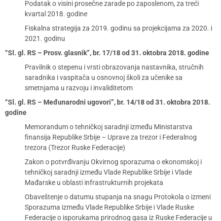
Podatak o visini prosečne zarade po zaposlenom, za treći
kvartal 2018. godine
Fiskalna strategija za 2019. godinu sa projekcijama za 2020. i
2021. godinu
“Sl. gl. RS – Prosv. glasnik”, br. 17/18 od 31. oktobra 2018. godine
Pravilnik o stepenu i vrsti obrazovanja nastavnika, stručnih
saradnika i vaspitača u osnovnoj školi za učenike sa
smetnjama u razvoju i invaliditetom
“Sl. gl. RS – Međunarodni ugovori”, br. 14/18 od 31. oktobra 2018.
godine
Memorandum o tehničkoj saradnji između Ministarstva
finansija Republike Srbije – Uprave za trezor i Federalnog
trezora (Trezor Ruske Federacije)
Zakon o potvrđivanju Okvirnog sporazuma o ekonomskoj i
tehničkoj saradnji između Vlade Republike Srbije i Vlade
Mađarske u oblasti infrastrukturnih projekata
Obaveštenje o datumu stupanja na snagu Protokola o izmeni
Sporazuma između Vlade Republike Srbije i Vlade Ruske
Federacije o isporukama prirodnog gasa iz Ruske Federacije u