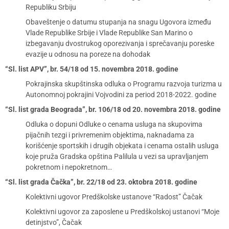
Republiku Srbiju
Obaveštenje o datumu stupanja na snagu Ugovora između
Vlade Republike Srbije i Vlade Republike San Marino o
izbegavanju dvostrukog oporezivanja i sprečavanju poreske
evazije u odnosu na poreze na dohodak
“Sl. list APV”, br. 54/18 od 15. novembra 2018. godine
Pokrajinska skupštinska odluka o Programu razvoja turizma u
Autonomnoj pokrajini Vojvodini za period 2018-2022. godine
“Sl. list grada Beograda”, br. 106/18 od 20. novembra 2018. godine
Odluka o dopuni Odluke o cenama usluga na skupovima
pijačnih tezgi i privremenim objektima, naknadama za
korišćenje sportskih i drugih objekata i cenama ostalih usluga
koje pruža Gradska opština Palilula u vezi sa upravljanjem
pokretnom i nepokretnom…
“Sl. list grada Čačka”, br. 22/18 od 23. oktobra 2018. godine
Kolektivni ugovor Predškolske ustanove “Radost” Čačak
Kolektivni ugovor za zaposlene u Predškolskoj ustanovi “Moje
detinjstvo”, Čačak