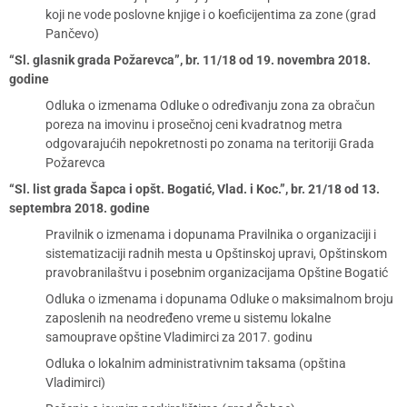
koji ne vode poslovne knjige i o koeficijentima za zone (grad
Pančevo)
“Sl. glasnik grada Požarevca”, br. 11/18 od 19. novembra 2018.
godine
Odluka o izmenama Odluke o određivanju zona za obračun
poreza na imovinu i prosečnoj ceni kvadratnog metra
odgovarajućih nepokretnosti po zonama na teritoriji Grada
Požarevca
“Sl. list grada Šapca i opšt. Bogatić, Vlad. i Koc.”, br. 21/18 od 13.
septembra 2018. godine
Pravilnik o izmenama i dopunama Pravilnika o organizaciji i
sistematizaciji radnih mesta u Opštinskoj upravi, Opštinskom
pravobranilaštvu i posebnim organizacijama Opštine Bogatić
Odluka o izmenama i dopunama Odluke o maksimalnom broju
zaposlenih na neodređeno vreme u sistemu lokalne
samouprave opštine Vladimirci za 2017. godinu
Odluka o lokalnim administrativnim taksama (opština
Vladimirci)