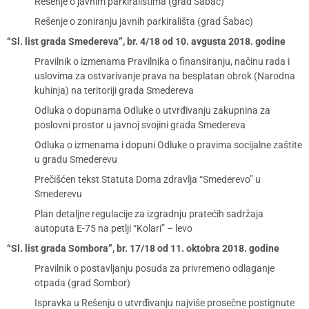
Rešenje o javnim parkiralištima (grad Šabac)
Rešenje o zoniranju javnih parkirališta (grad Šabac)
“Sl. list grada Smedereva”, br. 4/18 od 10. avgusta 2018. godine
Pravilnik o izmenama Pravilnika o finansiranju, načinu rada i
uslovima za ostvarivanje prava na besplatan obrok (Narodna
kuhinja) na teritoriji grada Smedereva
Odluka o dopunama Odluke o utvrđivanju zakupnina za
poslovni prostor u javnoj svojini grada Smedereva
Odluka o izmenama i dopuni Odluke o pravima socijalne zaštite
u gradu Smederevu
Prečišćen tekst Statuta Doma zdravlja “Smederevo” u
Smederevu
Plan detaljne regulacije za izgradnju pratećih sadržaja
autoputa E-75 na petlji “Kolari” – levo
“Sl. list grada Sombora”, br. 17/18 od 11. oktobra 2018. godine
Pravilnik o postavljanju posuda za privremeno odlaganje
otpada (grad Sombor)
Ispravka u Rešenju o utvrđivanju najviše prosečne postignute