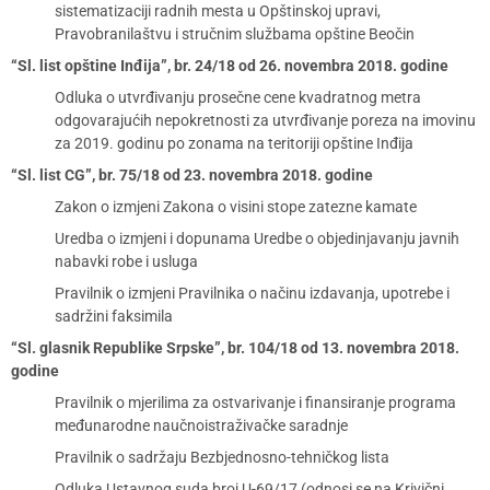
sistematizaciji radnih mesta u Opštinskoj upravi,
Pravobranilaštvu i stručnim službama opštine Beočin
“Sl. list opštine Inđija”, br. 24/18 od 26. novembra 2018. godine
Odluka o utvrđivanju prosečne cene kvadratnog metra
odgovarajućih nepokretnosti za utvrđivanje poreza na imovinu
za 2019. godinu po zonama na teritoriji opštine Inđija
“Sl. list CG”, br. 75/18 od 23. novembra 2018. godine
Zakon o izmjeni Zakona o visini stope zatezne kamate
Uredba o izmjeni i dopunama Uredbe o objedinjavanju javnih
nabavki robe i usluga
Pravilnik o izmjeni Pravilnika o načinu izdavanja, upotrebe i
sadržini faksimila
“Sl. glasnik Republike Srpske”, br. 104/18 od 13. novembra 2018.
godine
Pravilnik o mjerilima za ostvarivanje i finansiranje programa
međunarodne naučnoistraživačke saradnje
Pravilnik o sadržaju Bezbjednosno-tehničkog lista
Odluka Ustavnog suda broj U-69/17 (odnosi se na Krivični