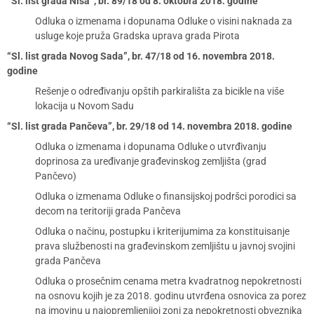
“Sl. list grada Niša”, br. 89/18 od 8. oktobra 2018. godine
Odluka o izmenama i dopunama Odluke o visini naknada za
usluge koje pruža Gradska uprava grada Pirota
“Sl. list grada Novog Sada”, br. 47/18 od 16. novembra 2018.
godine
Rešenje o određivanju opštih parkirališta za bicikle na više
lokacija u Novom Sadu
“Sl. list grada Pančeva”, br. 29/18 od 14. novembra 2018. godine
Odluka o izmenama i dopunama Odluke o utvrđivanju
doprinosa za uređivanje građevinskog zemljišta (grad
Pančevo)
Odluka o izmenama Odluke o finansijskoj podršci porodici sa
decom na teritoriji grada Pančeva
Odluka o načinu, postupku i kriterijumima za konstituisanje
prava službenosti na građevinskom zemljištu u javnoj svojini
grada Pančeva
Odluka o prosečnim cenama metra kvadratnog nepokretnosti
na osnovu kojih je za 2018. godinu utvrđena osnovica za porez
na imovinu u najopremljenijoj zoni za nepokretnosti obveznika