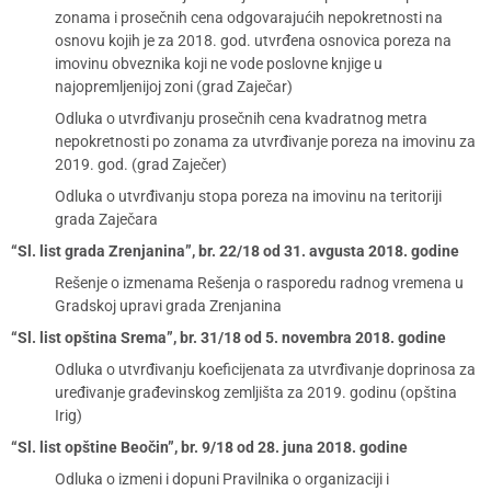
zonama i prosečnih cena odgovarajućih nepokretnosti na
osnovu kojih je za 2018. god. utvrđena osnovica poreza na
imovinu obveznika koji ne vode poslovne knjige u
najopremljenijoj zoni (grad Zaječar)
Odluka o utvrđivanju prosečnih cena kvadratnog metra
nepokretnosti po zonama za utvrđivanje poreza na imovinu za
2019. god. (grad Zaječer)
Odluka o utvrđivanju stopa poreza na imovinu na teritoriji
grada Zaječara
“Sl. list grada Zrenjanina”, br. 22/18 od 31. avgusta 2018. godine
Rešenje o izmenama Rešenja o rasporedu radnog vremena u
Gradskoj upravi grada Zrenjanina
“Sl. list opština Srema”, br. 31/18 od 5. novembra 2018. godine
Odluka o utvrđivanju koeficijenata za utvrđivanje doprinosa za
uređivanje građevinskog zemljišta za 2019. godinu (opština
Irig)
“Sl. list opštine Beočin”, br. 9/18 od 28. juna 2018. godine
Odluka o izmeni i dopuni Pravilnika o organizaciji i