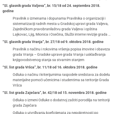
“Sl. glasnik grada Valjeva”, br. 15/18 od 24. septembra 2018.
godine
Pravilnik o izmenama i dopunama Pravilnika o organizaciji i
sistematizaciji radnih mesta u Gradskoj upravi grada Valjeva,
Zajedničkom pravobranilaštvu grada Valjeva i opština
Lajkovac, Ljig, Mionica i Osečina, Službi interne revizije grada …
“Sl. glasnik grada Vranja”, br. 27/18 od 9. oktobra 2018. godine
Pravilnik o načinu i rokovima vršenja popisa imovine i obaveza
grada Vranja – Gradske uprave grada Vranja i usklađivanja
knjigovodstvenog stanja sa stvarnim stanjem
“Sl. list grada Vršca”, br. 11/18 od 16. oktobra 2018. godine
Odluka o načinu i kriterijumima raspodele sredstava za dodelu
materijalne pomoći učenicima i studentima sa teritorije Grada
Vršca
“Sl. list grada Zaječara”, br. 42/18 od 15. novembra 2018. godine
Odluka o izmeni Odluke o dodatnoj zaštiti porodilja na teritoriji
grada Zaječara
Odluka o utvrđivanju koeficijenata za nepokretnosti po