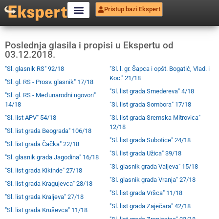
Pristup bazi Ekspert
Poslednja glasila i propisi u Ekspertu od
03.12.2018.
"Sl. glasnik RS" 92/18
"Sl. l. gr. Šapca i opšt. Bogatić, Vlad. i
Koc." 21/18
"Sl. gl. RS - Prosv. glasnik" 17/18
"Sl. list grada Smedereva" 4/18
"Sl. gl. RS - Međunarodni ugovori"
14/18
"Sl. list grada Sombora" 17/18
"Sl. list APV" 54/18
"Sl. list grada Sremska Mitrovica"
12/18
"Sl. list grada Beograda" 106/18
"Sl. list grada Subotice" 24/18
"Sl. list grada Čačka" 22/18
"Sl. list grada Užica" 39/18
"Sl. glasnik grada Jagodina" 16/18
"Sl. glasnik grada Valjeva" 15/18
"Sl. list grada Kikinde" 27/18
"Sl. glasnik grada Vranja" 27/18
"Sl. list grada Kragujevca" 28/18
"Sl. list grada Vršca" 11/18
"Sl. list grada Kraljeva" 27/18
"Sl. list grada Zaječara" 42/18
"Sl. list grada Kruševca" 11/18