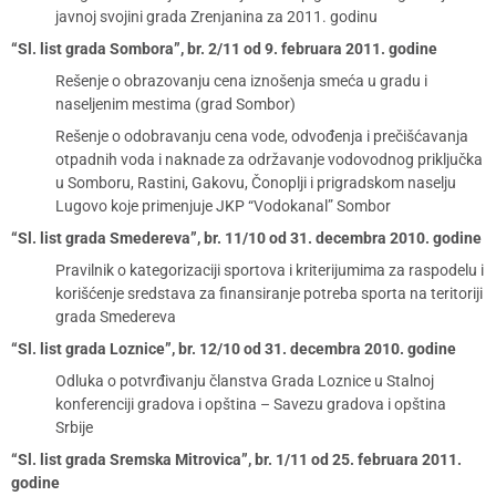
javnoj svojini grada Zrenjanina za 2011. godinu
“Sl. list grada Sombora”, br. 2/11 od 9. februara 2011. godine
Rešenje o obrazovanju cena iznošenja smeća u gradu i
naseljenim mestima (grad Sombor)
Rešenje o odobravanju cena vode, odvođenja i prečišćavanja
otpadnih voda i naknade za održavanje vodovodnog priključka
u Somboru, Rastini, Gakovu, Čonoplji i prigradskom naselju
Lugovo koje primenjuje JKP “Vodokanal” Sombor
“Sl. list grada Smedereva”, br. 11/10 od 31. decembra 2010. godine
Pravilnik o kategorizaciji sportova i kriterijumima za raspodelu i
korišćenje sredstava za finansiranje potreba sporta na teritoriji
grada Smedereva
“Sl. list grada Loznice”, br. 12/10 od 31. decembra 2010. godine
Odluka o potvrđivanju članstva Grada Loznice u Stalnoj
konferenciji gradova i opština – Savezu gradova i opština
Srbije
“Sl. list grada Sremska Mitrovica”, br. 1/11 od 25. februara 2011.
godine