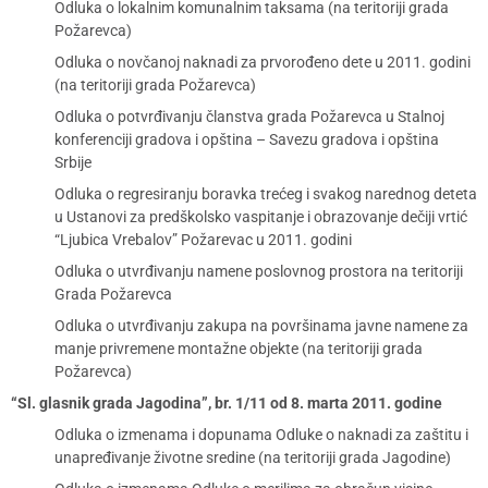
Odluka o lokalnim komunalnim taksama (na teritoriji grada
Požarevca)
Odluka o novčanoj naknadi za prvorođeno dete u 2011. godini
(na teritoriji grada Požarevca)
Odluka o potvrđivanju članstva grada Požarevca u Stalnoj
konferenciji gradova i opština – Savezu gradova i opština
Srbije
Odluka o regresiranju boravka trećeg i svakog narednog deteta
u Ustanovi za predškolsko vaspitanje i obrazovanje dečiji vrtić
“Ljubica Vrebalov” Požarevac u 2011. godini
Odluka o utvrđivanju namene poslovnog prostora na teritoriji
Grada Požarevca
Odluka o utvrđivanju zakupa na površinama javne namene za
manje privremene montažne objekte (na teritoriji grada
Požarevca)
“Sl. glasnik grada Jagodina”, br. 1/11 od 8. marta 2011. godine
Odluka o izmenama i dopunama Odluke o naknadi za zaštitu i
unapređivanje životne sredine (na teritoriji grada Jagodine)