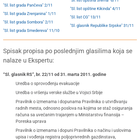
"Sl. list opština Srema" 6/11
"Sl. list grada Pančeva" 2/11
"Sl. list opštine Kikinda" 4/11
"Sl. list grada Zrenjanina" 1/11
"Sl. list CG" 13/11
"Sl. list grada Sombora" 2/11
"Sl. glasnik Republike Srpske" 31/11
"Sl. list grada Smedereva" 11/10
Spisak propisa po poslednjim glasilima koja se
nalaze u Ekspertu:
“Sl. glasnik RS”, br. 22/11 od 31. marta 2011. godine
Uredba o sprovođenju evakuacije
Uredba o vršenju verske službe u Vojsci Srbije
Pravilnik o izmenama i dopunama Pravilnika o utvrđivanju
radnih mesta, odnosno poslova na kojima se staž osiguranja
računa sa uvećanim trajanjem u Ministarstvu finansija –
Poreska uprava
Pravilnik o izmenama i dopuni Pravilnika o načinu i uslovima
upisa i vođenja registra poljoprivrednih gazdinstava,