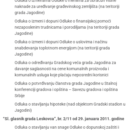
Odluka o izmenama Odluke o merilima za obračun visine
naknade za uređivanje građevinskog zemljišta (na teritoriji
grada Jagodine)
Odluka o izmeni i dopuni Odluke o finansijskoj pomoći
nezaposlenim trudnicama i porodiljama (na teritoriji grada
Jagodine)
Odluka o izmeni i dopuni Odluke o uslovima i načinu
snabdevanja toplotnom energijom (na teritoriji grada
Jagodine)
Odluka o određivanju Gradskog veća grada Jagodina za
davanje saglasnosti na cene komunalnih proizvoda i
komunalnih usluga koje plaćaju neposredni korisnici
Odluka o potvrđivanju članstva grada Jagodine u Stalnoj
konferenciji gradova i opština – Savezu gradova i opština
Srbije
Odluka o stavljanju hipoteke (nad objektom Gradski stadion u
Jagodini)
“Sl. glasnik grada Leskovca”, br. 2/11 od 29. januara 2011. godine
Odluka o stavljanju van snage Odluke o dopunskoj zaštiti i