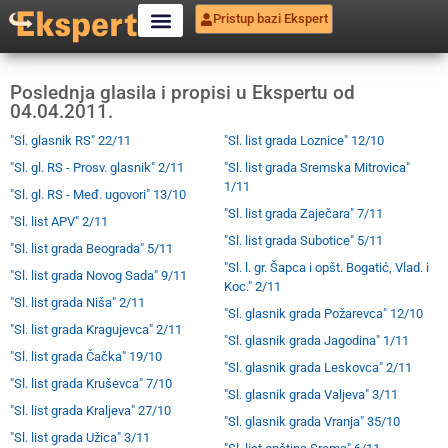
Pristup bazi Ekspert
Poslednja glasila i propisi u Ekspertu od
04.04.2011.
"Sl. glasnik RS" 22/11
"Sl. list grada Loznice" 12/10
"Sl. gl. RS - Prosv. glasnik" 2/11
"Sl. list grada Sremska Mitrovica"
1/11
"Sl. gl. RS - Međ. ugovori" 13/10
"Sl. list grada Zaječara" 7/11
"Sl. list APV" 2/11
"Sl. list grada Subotice" 5/11
"Sl. list grada Beograda" 5/11
"Sl. l. gr. Šapca i opšt. Bogatić, Vlad. i
"Sl. list grada Novog Sada" 9/11
Koc." 2/11
"Sl. list grada Niša" 2/11
"Sl. glasnik grada Požarevca" 12/10
"Sl. list grada Kragujevca" 2/11
"Sl. glasnik grada Jagodina" 1/11
"Sl. list grada Čačka" 19/10
"Sl. glasnik grada Leskovca" 2/11
"Sl. list grada Kruševca" 7/10
"Sl. glasnik grada Valjeva" 3/11
"Sl. list grada Kraljeva" 27/10
"Sl. glasnik grada Vranja" 35/10
"Sl. list grada Užica" 3/11