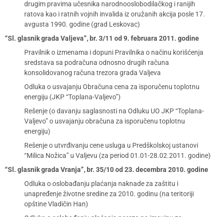
drugim pravima učesnika narodnooslobodilačkog i ranijih
ratova kao i ratnih vojnih invalida iz oružanih akcija posle 17.
avgusta 1990. godine (grad Leskovac)
“Sl. glasnik grada Valjeva”, br. 3/11 od 9. februara 2011. godine
Pravilnik o izmenama i dopuni Pravilnika o načinu korišćenja
sredstava sa podračuna odnosno drugih računa
konsolidovanog računa trezora grada Valjeva
Odluka o usvajanju Obračuna cena za isporučenu toplotnu
energiju (JKP “Toplana-Valjevo”)
Rešenje (o davanju saglasnosti na Odluku UO JKP “Toplana-
Valjevo” o usvajanju obračuna za isporučenu toplotnu
energiju)
Rešenje o utvrđivanju cene usluga u Predškolskoj ustanovi
“Milica Nožica” u Valjevu (za period 01.01-28.02.2011. godine)
“Sl. glasnik grada Vranja”, br. 35/10 od 23. decembra 2010. godine
Odluka o oslobađanju plaćanja naknade za zaštitu i
unapređenje životne sredine za 2010. godinu (na teritoriji
opštine Vladičin Han)