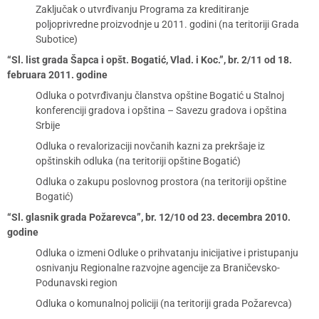
Zaključak o utvrđivanju Programa za kreditiranje
poljoprivredne proizvodnje u 2011. godini (na teritoriji Grada
Subotice)
“Sl. list grada Šapca i opšt. Bogatić, Vlad. i Koc.”, br. 2/11 od 18.
februara 2011. godine
Odluka o potvrđivanju članstva opštine Bogatić u Stalnoj
konferenciji gradova i opština – Savezu gradova i opština
Srbije
Odluka o revalorizaciji novčanih kazni za prekršaje iz
opštinskih odluka (na teritoriji opštine Bogatić)
Odluka o zakupu poslovnog prostora (na teritoriji opštine
Bogatić)
“Sl. glasnik grada Požarevca”, br. 12/10 od 23. decembra 2010.
godine
Odluka o izmeni Odluke o prihvatanju inicijative i pristupanju
osnivanju Regionalne razvojne agencije za Braničevsko-
Podunavski region
Odluka o komunalnoj policiji (na teritoriji grada Požarevca)