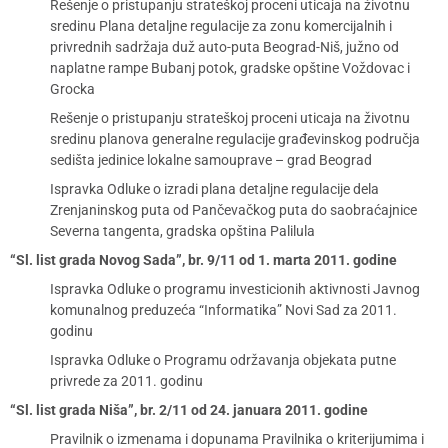
Rešenje o pristupanju strateškoj proceni uticaja na životnu
sredinu Plana detaljne regulacije za zonu komercijalnih i
privrednih sadržaja duž auto-puta Beograd-Niš, južno od
naplatne rampe Bubanj potok, gradske opštine Voždovac i
Grocka
Rešenje o pristupanju strateškoj proceni uticaja na životnu
sredinu planova generalne regulacije građevinskog područja
sedišta jedinice lokalne samouprave – grad Beograd
Ispravka Odluke o izradi plana detaljne regulacije dela
Zrenjaninskog puta od Pančevačkog puta do saobraćajnice
Severna tangenta, gradska opština Palilula
“Sl. list grada Novog Sada”, br. 9/11 od 1. marta 2011. godine
Ispravka Odluke o programu investicionih aktivnosti Javnog
komunalnog preduzeća “Informatika” Novi Sad za 2011.
godinu
Ispravka Odluke o Programu održavanja objekata putne
privrede za 2011. godinu
“Sl. list grada Niša”, br. 2/11 od 24. januara 2011. godine
Pravilnik o izmenama i dopunama Pravilnika o kriterijumima i