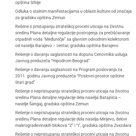
opština Srbije
Odluka o stalnim manifestacijama u oblasti kulture od značaja
za gradsku opštinu Zemun
Rešene o pristupanju strateškoj proceni uticaja na životnu
sredinu Plana detaljne regulacije postrojenja za prečišćavanje
otpadnih voda “Međurečje” sa glavnim odvodnim kolektorom
od naselja Barajevo – centar, gradska opština Barajevo
Rešenje o davanju saglasnosti na dopunu Cenovnika usluga
Javnog preduzeća “Hipodrom Beograd”
Rešenje o davanju saglasnosti na Program poslovanja za
2011. godinu Javnog preduzeća “Poslovni prostor opštine
Stari grad”
Rešenje o nepristupanju strateškoj proceni uticaja na životnu
sredinu Plana detaljne regulacije dela naselja Batajnica –
naselje Šangaj, gradska opština Zemun
Rešenje o nepristupanju strateškoj proceni uticaja na životnu
sredinu Plana detaljne regulacije dela naselja Mirijevo, delovi
makrograđevinskih blokova “Z” i “I”, gradska opština Zvezdara
Rešenje o nepristupanju strateškoj proceni uticaja na životnu