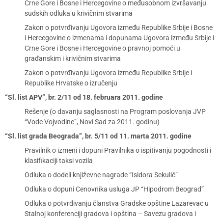
Crne Gore i Bosne i Hercegovine o međusobnom izvršavanju
sudskih odluka u krivičnim stvarima
Zakon o potvrđivanju Ugovora između Republike Srbije i Bosne
i Hercegovine o izmenama i dopunama Ugovora između Srbije i
Crne Gore i Bosne i Hercegovine o pravnoj pomoći u
građanskim i krivičnim stvarima
Zakon o potvrđivanju Ugovora između Republike Srbije i
Republike Hrvatske o izručenju
“Sl. list APV”, br. 2/11 od 18. februara 2011. godine
Rešenje (o davanju saglasnosti na Program poslovanja JVP
“Vode Vojvodine”, Novi Sad za 2011. godinu)
“Sl. list grada Beograda”, br. 5/11 od 11. marta 2011. godine
Pravilnik o izmeni i dopuni Pravilnika o ispitivanju pogodnosti i
klasifikaciji taksi vozila
Odluka o dodeli književne nagrade “Isidora Sekulić”
Odluka o dopuni Cenovnika usluga JP “Hipodrom Beograd”
Odluka o potvrđivanju članstva Gradske opštine Lazarevac u
Stalnoj konferenciji gradova i opština – Savezu gradova i