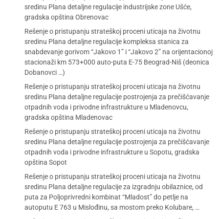
sredinu Plana detaljne regulacije industrijske zone Ušće,
gradska opština Obrenovac
Rešenje o pristupanju strateškoj proceni uticaja na životnu
sredinu Plana detaljne regulacije kompleksa stanica za
snabdevanje gorivom “Jakovo 1” i “Jakovo 2” na orijentacionoj
stacionaži km 573+000 auto-puta E-75 Beograd-Niš (deonica
Dobanovci …)
Rešenje o pristupanju strateškoj proceni uticaja na životnu
sredinu Plana detaljne regulacije postrojenja za prečišćavanje
otpadnih voda i privodne infrastrukture u Mladenovcu,
gradska opština Mladenovac
Rešenje o pristupanju strateškoj proceni uticaja na životnu
sredinu Plana detaljne regulacije postrojenja za prečišćavanje
otpadnih voda i privodne infrastrukture u Sopotu, gradska
opština Sopot
Rešenje o pristupanju strateškoj proceni uticaja na životnu
sredinu Plana detaljne regulacije za izgradnju obilaznice, od
puta za Poljoprivredni kombinat “Mladost” do petlje na
autoputu E 763 u Mislođinu, sa mostom preko Kolubare, …