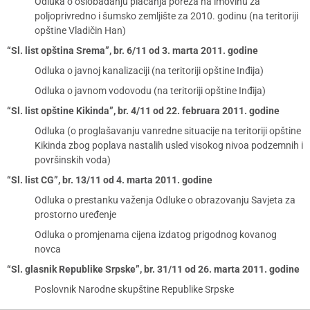
Odluka o oslobađanju plaćanja poreza na imovinu za
poljoprivredno i šumsko zemljište za 2010. godinu (na teritoriji
opštine Vladičin Han)
“Sl. list opština Srema”, br. 6/11 od 3. marta 2011. godine
Odluka o javnoj kanalizaciji (na teritoriji opštine Inđija)
Odluka o javnom vodovodu (na teritoriji opštine Inđija)
“Sl. list opštine Kikinda”, br. 4/11 od 22. februara 2011. godine
Odluka (o proglašavanju vanredne situacije na teritoriji opštine
Kikinda zbog poplava nastalih usled visokog nivoa podzemnih i
površinskih voda)
“Sl. list CG”, br. 13/11 od 4. marta 2011. godine
Odluka o prestanku važenja Odluke o obrazovanju Savjeta za
prostorno uređenje
Odluka o promjenama cijena izdatog prigodnog kovanog
novca
“Sl. glasnik Republike Srpske”, br. 31/11 od 26. marta 2011. godine
Poslovnik Narodne skupštine Republike Srpske