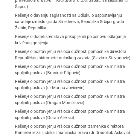
privrednom društvu “TRANSAKS” d.o.o. Šabac, sa sedištem u
Šapcu)
Rešenje o davanju saglasnosti na Odluku o uspostavljanju
saradnje između grada Smedereva, Republika Srbija i grada
Žlobin, Republika
Rešenje o dodeli sredstava prikupljenih po osnovu odlaganja
krivičnog gonjenja
Rešenje o postavljenju vršioca dužnosti pomoćnika direktora
Republičkog hidrometeorološkog zavoda (Slavimir Stevanović)
Rešenje o postavljenju vršioca dužnosti pomoćnika ministra
spoljnih poslova (Branimir Filipović)
Rešenje o postavljenju vršioca dužnosti pomoćnika ministra
spoljnih poslova (dr Marina Jovićević)
Rešenje o postavljenju vršioca dužnosti pomoćnika ministra
spoljnih poslova (Dragan Momčilović)
Rešenje o postavljenju vršioca dužnosti pomoćnika ministra
spoljnih poslova (Goran Aleksić)
Rešenje o postavljenju vršioca dužnosti zamenika direktora
Kancelarije za ljudska i manjinska prava (dr Dragoljub Acković)