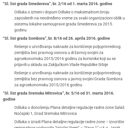
“Sl. list grada Smedereva”, br. 2/16 od 1. marta 2016. godine
Odluka o izmeni i dopuni Odluke o maksimalnom broju
zaposlenih na neodređeno vreme za svaki organizacioni oblik u
sistemu lokalne samouprave grada Smedereva za 2015.
godinu
“Sl. list grada Sombora”, br. 8/16 od 26. aprila 2016. godine
Rešenje o utvrđivanju naknade za korišćenje poljoprivrednog
zemljišta bez pravnog osnova u državnoj svojini za
agroekonomsku 2015/2016 godinu za korisnike koji su se
prijavili u skladu sa Zaključkom Vlade Republike Srbije
Rešenje o utvrđivanju naknade za korišćenje poljoprivrednog
zemljišta bez pravnog osnova u javnoj svojini Grada Sombora
za agroekonomsku 2015/2016 godinu
“Sl. list grada Sremska Mitrovica”, br. 5/16 od 31. marta 2016.
godine
Odluka o donošenju Plana detaljne regulacije radne zone Salaš
Noćajski 1, Grad Sremska Mitrovica
Odluka o izradi Plana detaljne regulacije radne zone – izvorište
regionalnog vodovoda “Istočni Srem” – “Sava 1” u k.o. Jarak