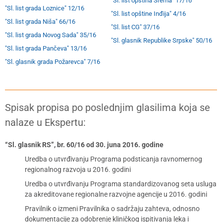
"Sl. list opština Srema" 17/16
"Sl. list grada Loznice" 12/16
"Sl. list opštine Inđija" 4/16
"Sl. list grada Niša" 66/16
"Sl. list CG" 37/16
"Sl. list grada Novog Sada" 35/16
"Sl. glasnik Republike Srpske" 50/16
"Sl. list grada Pančeva" 13/16
"Sl. glasnik grada Požarevca" 7/16
Spisak propisa po poslednjim glasilima koja se
nalaze u Ekspertu:
“Sl. glasnik RS”, br. 60/16 od 30. juna 2016. godine
Uredba o utvrđivanju Programa podsticanja ravnomernog
regionalnog razvoja u 2016. godini
Uredba o utvrđivanju Programa standardizovanog seta usluga
za akreditovane regionalne razvojne agencije u 2016. godini
Pravilnik o izmeni Pravilnika o sadržaju zahteva, odnosno
dokumentacije za odobrenje kliničkog ispitivanja leka i