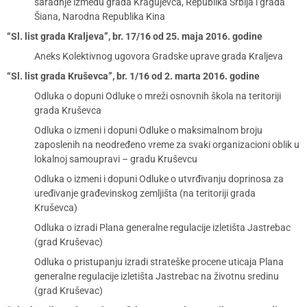
saradnje između grada Kragujevca, Republika Srbija i grada
Šiana, Narodna Republika Kina
“Sl. list grada Kraljeva”, br. 17/16 od 25. maja 2016. godine
Aneks Kolektivnog ugovora Gradske uprave grada Kraljeva
“Sl. list grada Kruševca”, br. 1/16 od 2. marta 2016. godine
Odluka o dopuni Odluke o mreži osnovnih škola na teritoriji
grada Kruševca
Odluka o izmeni i dopuni Odluke o maksimalnom broju
zaposlenih na neodređeno vreme za svaki organizacioni oblik u
lokalnoj samoupravi – gradu Kruševcu
Odluka o izmeni i dopuni Odluke o utvrđivanju doprinosa za
uređivanje građevinskog zemljišta (na teritoriji grada
Kruševca)
Odluka o izradi Plana generalne regulacije izletišta Jastrebac
(grad Kruševac)
Odluka o pristupanju izradi strateške procene uticaja Plana
generalne regulacije izletišta Jastrebac na životnu sredinu
(grad Kruševac)