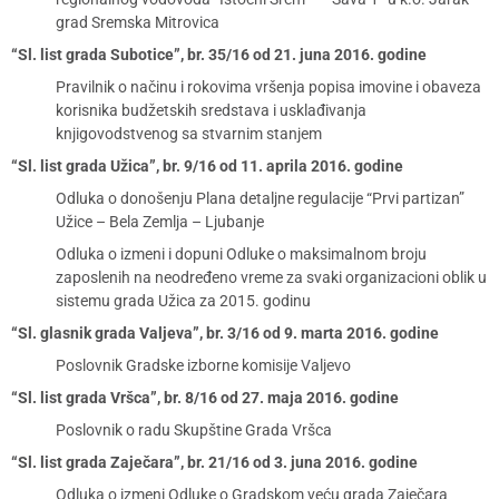
grad Sremska Mitrovica
“Sl. list grada Subotice”, br. 35/16 od 21. juna 2016. godine
Pravilnik o načinu i rokovima vršenja popisa imovine i obaveza
korisnika budžetskih sredstava i usklađivanja
knjigovodstvenog sa stvarnim stanjem
“Sl. list grada Užica”, br. 9/16 od 11. aprila 2016. godine
Odluka o donošenju Plana detaljne regulacije “Prvi partizan”
Užice – Bela Zemlja – Ljubanje
Odluka o izmeni i dopuni Odluke o maksimalnom broju
zaposlenih na neodređeno vreme za svaki organizacioni oblik u
sistemu grada Užica za 2015. godinu
“Sl. glasnik grada Valjeva”, br. 3/16 od 9. marta 2016. godine
Poslovnik Gradske izborne komisije Valjevo
“Sl. list grada Vršca”, br. 8/16 od 27. maja 2016. godine
Poslovnik o radu Skupštine Grada Vršca
“Sl. list grada Zaječara”, br. 21/16 od 3. juna 2016. godine
Odluka o izmeni Odluke o Gradskom veću grada Zaječara