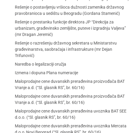
Rešenje o postavljenju vršioca dužnosti zamenika državnog
pravobranioca u sedištu u Beogradu (Gordana Stamenić)
Rešenje o prestanku funkcije direktora JP “Direkcija za
urbanizam, građevinsko zemljište, puteve i izgradnju Valjeva”
(mr Dragan Jeremić)
Rešenje o razrešenju državnog sekretara u Ministarstvu
građevinarstva, saobraćaja i infrastrukture (mr Dejan
Trifunović)
Naredba o legalizaciji oružja
Izmena i dopuna Plana numeracije
Maloprodajne cene duvanskih prerađevina proizvođača BAT
Vranje a.d. (“Sl. glasnik RS”, br. 60/16)
Maloprodajne cene duvanskih prerađevina proizvođača BAT
Vranje a.d. (“Sl. glasnik RS”, br. 60/16)
Maloprodajne cene duvanskih prerađevina uvoznika BAT SEE
d.o.o. (“Sl. glasnik RS”, br. 60/16)
Maloprodajne cene duvanskih prerađevina uvoznika Mercata
d.o.o, Novi Beograd (“Sl. glasnik RS”, br. 60/16)