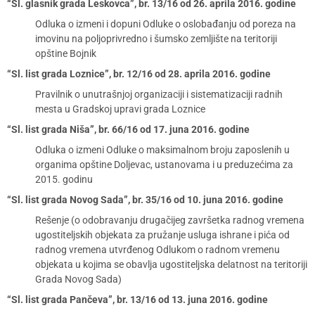
“Sl. glasnik grada Leskovca”, br. 13/16 od 26. aprila 2016. godine
Odluka o izmeni i dopuni Odluke o oslobađanju od poreza na
imovinu na poljoprivredno i šumsko zemljište na teritoriji
opštine Bojnik
“Sl. list grada Loznice”, br. 12/16 od 28. aprila 2016. godine
Pravilnik o unutrašnjoj organizaciji i sistematizaciji radnih
mesta u Gradskoj upravi grada Loznice
“Sl. list grada Niša”, br. 66/16 od 17. juna 2016. godine
Odluka o izmeni Odluke o maksimalnom broju zaposlenih u
organima opštine Doljevac, ustanovama i u preduzećima za
2015. godinu
“Sl. list grada Novog Sada”, br. 35/16 od 10. juna 2016. godine
Rešenje (o odobravanju drugačijeg završetka radnog vremena
ugostiteljskih objekata za pružanje usluga ishrane i pića od
radnog vremena utvrđenog Odlukom o radnom vremenu
objekata u kojima se obavlja ugostiteljska delatnost na teritoriji
Grada Novog Sada)
“Sl. list grada Pančeva”, br. 13/16 od 13. juna 2016. godine