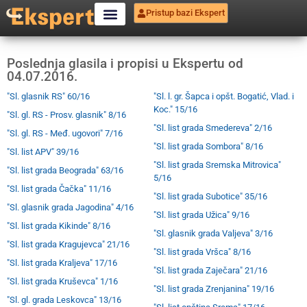
Pristup bazi Ekspert
Poslednja glasila i propisi u Ekspertu od
04.07.2016.
"Sl. glasnik RS" 60/16
"Sl. l. gr. Šapca i opšt. Bogatić, Vlad. i
Koc." 15/16
"Sl. gl. RS - Prosv. glasnik" 8/16
"Sl. list grada Smedereva" 2/16
"Sl. gl. RS - Međ. ugovori" 7/16
"Sl. list grada Sombora" 8/16
"Sl. list APV" 39/16
"Sl. list grada Sremska Mitrovica"
"Sl. list grada Beograda" 63/16
5/16
"Sl. list grada Čačka" 11/16
"Sl. list grada Subotice" 35/16
"Sl. glasnik grada Jagodina" 4/16
"Sl. list grada Užica" 9/16
"Sl. list grada Kikinde" 8/16
"Sl. glasnik grada Valjeva" 3/16
"Sl. list grada Kragujevca" 21/16
"Sl. list grada Vršca" 8/16
"Sl. list grada Kraljeva" 17/16
"Sl. list grada Zaječara" 21/16
"Sl. list grada Kruševca" 1/16
"Sl. list grada Zrenjanina" 19/16
"Sl. gl. grada Leskovca" 13/16