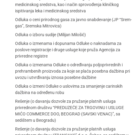
medicinskog sredstva, kao i način sprovođenja kliničkog
ispitivanja leka i medicinskog sredstva
Odluka o ceni prirodnog gasa za javno snabdevanje (JP “Srem-
gas”, Sremska Mitrovica)
Odluka o izboru sudije (Milijan Milošić)
Odluka o izmenama i dopunama Odluke o naknadama za
poslove registracije i druge usluge koje pruža Agencija za
privredne registre
Odluka o izmenama Odluke o određivanju poljoprivrednih i
prehrambenih proizvoda za koje se plaća posebna dažbina pri
uvozu i utvrđivanju iznosa posebne dažbine
Odluka o izmeni Odluke o uslovima za smanjenje carinskih
dažbina na određenu robu
Rešenje (o davanju dozvole za pružanje platnih usluga
privrednom društvu “PREDUZEĆE ZA TRGOVINU I USLUGE
MIĆO COMMERCE DOO, BEOGRAD (SAVSKI VENAC)”, sa
sedištem u Beogradu)
Rešenje (o davanju dozvole za pružanje platnih usluga