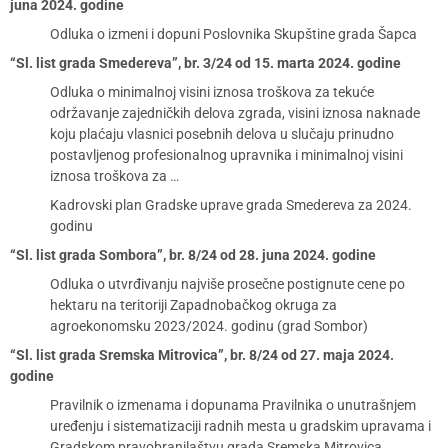
juna 2024. godine
Odluka o izmeni i dopuni Poslovnika Skupštine grada Šapca
“Sl. list grada Smedereva”, br. 3/24 od 15. marta 2024. godine
Odluka o minimalnoj visini iznosa troškova za tekuće
održavanje zajedničkih delova zgrada, visini iznosa naknade
koju plaćaju vlasnici posebnih delova u slučaju prinudno
postavljenog profesionalnog upravnika i minimalnoj visini
iznosa troškova za …
Kadrovski plan Gradske uprave grada Smedereva za 2024.
godinu
“Sl. list grada Sombora”, br. 8/24 od 28. juna 2024. godine
Odluka o utvrđivanju najviše prosečne postignute cene po
hektaru na teritoriji Zapadnobačkog okruga za
agroekonomsku 2023/2024. godinu (grad Sombor)
“Sl. list grada Sremska Mitrovica”, br. 8/24 od 27. maja 2024.
godine
Pravilnik o izmenama i dopunama Pravilnika o unutrašnjem
uređenju i sistematizaciji radnih mesta u gradskim upravama i
Gradskom pravobranilaštvu grada Sremska Mitrovica