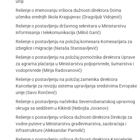
uniji
Rešenje o imenovanju vršioca dužnosti direktora Doma
učenika srednjih škola Kragujevac (Dragoljub Vidojević)
Rešenje o postavljenju državnog sekretara u Ministarstvu
informisanja i telekomunikacija (Miloš Garić)
Rešenje o postavljenju na položaj komesara Komesarijata za
izbeglice i migracije (Nataša Stanisavljević)
Rešenje o postavljenju na položaj pomoćnika direktora Uprave
za agrarna plaćanja u Ministarstvu poljoprivrede, šumarstva i
vodoprivrede (Minja Radovanović)
Rešenje o postavljenju na položaj zamenika direktora
Kancelarije za reviziju sistema upravljanja sredstvima Evropske
unije (Savo Rončević)
Rešenje o postavljenju načelnika Severnobanatskog upravnog
okruga sa sedištem u Kikindi (Nebojša Jovanov)
Rešenje o postavljenju vršioca dužnosti direktora Direkcije za
vodne puteve u Ministarstvu građevinarstva, saobraćaja i
infrastrukture (Aleksandar Pantelić)
Rešenje o postavljenju vršioca dužnosti direktora Kancelarije