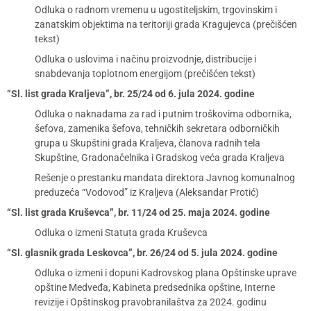
Odluka o radnom vremenu u ugostiteljskim, trgovinskim i
zanatskim objektima na teritoriji grada Kragujevca (prečišćen
tekst)
Odluka o uslovima i načinu proizvodnje, distribucije i
snabdevanja toplotnom energijom (prečišćen tekst)
“Sl. list grada Kraljeva”, br. 25/24 od 6. jula 2024. godine
Odluka o naknadama za rad i putnim troškovima odbornika,
šefova, zamenika šefova, tehničkih sekretara odborničkih
grupa u Skupštini grada Kraljeva, članova radnih tela
Skupštine, Gradonačelnika i Gradskog veća grada Kraljeva
Rešenje o prestanku mandata direktora Javnog komunalnog
preduzeća “Vodovod” iz Kraljeva (Aleksandar Protić)
“Sl. list grada Kruševca”, br. 11/24 od 25. maja 2024. godine
Odluka o izmeni Statuta grada Kruševca
“Sl. glasnik grada Leskovca”, br. 26/24 od 5. jula 2024. godine
Odluka o izmeni i dopuni Kadrovskog plana Opštinske uprave
opštine Medveđa, Kabineta predsednika opštine, Interne
revizije i Opštinskog pravobranilaštva za 2024. godinu