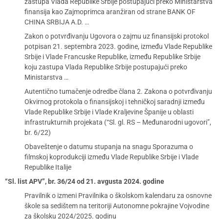
zastupa Vlada Republike Srbije postupajući preko Ministarstva
finansija kao Zajmoprimca aranžiran od strane BANK OF
CHINA SRBIJA A.D. …
Zakon o potvrđivanju Ugovora o zajmu uz finansijski protokol
potpisan 21. septembra 2023. godine, između Vlade Republike
Srbije i Vlade Francuske Republike, između Republike Srbije
koju zastupa Vlada Republike Srbije postupajući preko
Ministarstva …
Autentično tumačenje odredbe člana 2. Zakona o potvrđivanju
Okvirnog protokola o finansijskoj i tehničkoj saradnji između
Vlade Republike Srbije i Vlade Kraljevine Španije u oblasti
infrastrukturnih projekata (“Sl. gl. RS – Međunarodni ugovori”,
br. 6/22)
Obaveštenje o datumu stupanja na snagu Sporazuma o
filmskoj koprodukciji između Vlade Republike Srbije i Vlade
Republike Italije
“Sl. list APV”, br. 36/24 od 21. avgusta 2024. godine
Pravilnik o izmeni Pravilnika o školskom kalendaru za osnovne
škole sa sedištem na teritoriji Autonomne pokrajine Vojvodine
za školsku 2024/2025. godinu