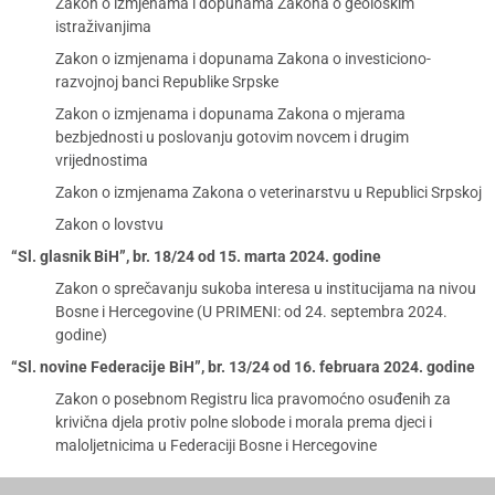
Zakon o izmjenama i dopunama Zakona o geološkim
istraživanjima
Zakon o izmjenama i dopunama Zakona o investiciono-
razvojnoj banci Republike Srpske
Zakon o izmjenama i dopunama Zakona o mjerama
bezbjednosti u poslovanju gotovim novcem i drugim
vrijednostima
Zakon o izmjenama Zakona o veterinarstvu u Republici Srpskoj
Zakon o lovstvu
“Sl. glasnik BiH”, br. 18/24 od 15. marta 2024. godine
Zakon o sprečavanju sukoba interesa u institucijama na nivou
Bosne i Hercegovine (U PRIMENI: od 24. septembra 2024.
godine)
“Sl. novine Federacije BiH”, br. 13/24 od 16. februara 2024. godine
Zakon o posebnom Registru lica pravomoćno osuđenih za
krivična djela protiv polne slobode i morala prema djeci i
maloljetnicima u Federaciji Bosne i Hercegovine