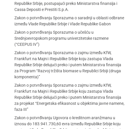
Republike Srbije, postupajući preko Ministarstva finansija i
Cassa Depositi e Prestiti S.p.A.
Zakon o potvrđivanju Sporazuma o saradnji u oblasti odbrane
između Vlade Republike Srbije i Vlade Republike Gabon
Zakon o potvrđivanju Sporazuma o učešću u
Srednjoevropskom programu univerzitetske razmene
(“CEEPUS IV”)
Zakon o potvrđivanju Sporazuma o zajmu između KfW,
Frankfurt na Majni i Republike Srbije koju zastupa Vlada
Republike Srbije delujući preko i putem Ministarstva finansija
za Program “Razvoj tržišta biomase u Republici Srbiji (druga
komponenta)”
Zakon o potvrđivanju Sporazuma o zajmu između KfW,
Frankfurt na Majni i Republike Srbije koju zastupa Vlada
Republike Srbije delujući preko i putem Ministarstva finansija
za projekat “Energetska efikasnost u objektima javne namene,
faza III”
Zakon o potvrđivanju Ugovora o kreditnom aranžmanu u
iznosu do 183.941.730,60 evra između Republike Srbije koju