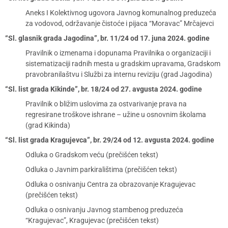
Aneks I Kolektivnog ugovora Javnog komunalnog preduzeća
za vodovod, održavanje čistoće i pijaca “Moravac” Mrčajevci
“Sl. glasnik grada Jagodina”, br. 11/24 od 17. juna 2024. godine
Pravilnik o izmenama i dopunama Pravilnika o organizaciji i
sistematizaciji radnih mesta u gradskim upravama, Gradskom
pravobranilaštvu i Službi za internu reviziju (grad Jagodina)
“Sl. list grada Kikinde”, br. 18/24 od 27. avgusta 2024. godine
Pravilnik o bližim uslovima za ostvarivanje prava na
regresirane troškove ishrane – užine u osnovnim školama
(grad Kikinda)
“Sl. list grada Kragujevca”, br. 29/24 od 12. avgusta 2024. godine
Odluka o Gradskom veću (prečišćen tekst)
Odluka o Javnim parkiralištima (prečišćen tekst)
Odluka o osnivanju Centra za obrazovanje Kragujevac
(prečišćen tekst)
Odluka o osnivanju Javnog stambenog preduzeća
“Kragujevac”, Kragujevac (prečišćen tekst)