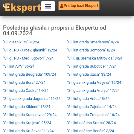
Pristup bazi Ekspert
Poslednja glasila i propisi u Ekspertu od
04.09.2024.
"Sl. glasnik RS" 73/24
"Sl. list grada Smedereva" 3/24
"Sl. gl. RS - Prosv. glasnik" 12/24
"Sl. list grada Sombora" 8/24
"Sl. gl. RS - Međ. ugovori" 7/24
"Sl. l. gr. Sremska Mitrovica" 8/24
"Sl. list APV" 36/24
"Sl. list grada Subotice" 17/24
"Sl. list grada Beograda" 109/24
"Sl. list grada Užica" 33/24
"Sl. list grada Bora" 27/24
"Sl. glasnik grada Valjeva" 16/24
"Sl. list grada Čačka" 14/24
"Sl. glasnik grada Vranja" 17/24
"Sl. glasnik grada Jagodina" 11/24
"Sl. list grada Vršca" 3/24
"Sl. list grada Kikinde" 18/24
"Sl. list grada Zaječara" 14/24
"Sl. list grada Kragujevca" 29/24
"Sl. list grada Zrenjanina" 16/24
"Sl. list grada Kraljeva" 25/24
"Sl. list opština Srema" 28/24
"Sl. list grada Kruševca" 11/24
"Sl. list opštine Beočin" 3/24