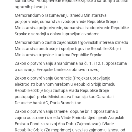
šumarstva i vodoprivrede Republike Srpske o saradnji u oblasti
agrarnih plaćanja
Memorandum o razumevanju između Ministarstva
poljoprivrede, šumarstva i vodoprivrede Republike Srbije i
Ministarstva poljoprivrede, šumarstva i vodoprivrede Republike
Srpske o saradnji u oblasti upravljanja vodama
Memorandum o zaštiti zajedničkih trgovinskih interesa između
Ministarstva unutrašnje i spoljne trgovine Republike Srbije i
Ministarstva trgovine i turizma Republike Srpske
Zakon o potvrđivanju amandmana na čl. 1. i 12.1. Sporazuma
o osnivanju Evropske banke za obnovu i razvoj
Zakon o potvrđivanju Garancije (Projekat upravljanja
elektrodistributivnom mrežom u Republici Srbiji) između
Republike Srbije koju zastupa Vlada Republike Srbije
postupajući preko Ministarstva finansija kao Garanta i
Deutsche bank AG, Paris Branch kao …
Zakon o potvrđivanju Izmene i dopune br. 1 Sporazuma o
zajmu od strane i između Vlade Emirata Ujedinjenih Arapskih
Emirata Fond za razvoj Abu Dabi (Zajmodavac) i Vlade
Republike Srbije (Zajmoprimac) u vezi sa zajmom u iznosu od