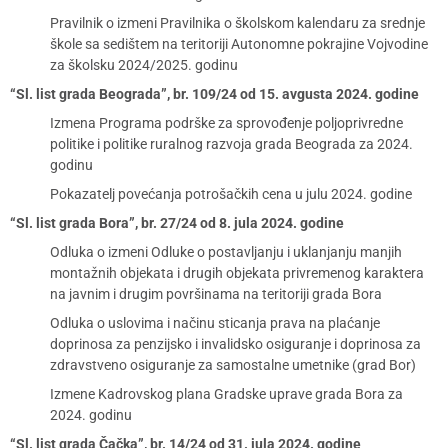
Pravilnik o izmeni Pravilnika o školskom kalendaru za srednje
škole sa sedištem na teritoriji Autonomne pokrajine Vojvodine
za školsku 2024/2025. godinu
“Sl. list grada Beograda”, br. 109/24 od 15. avgusta 2024. godine
Izmena Programa podrške za sprovođenje poljoprivredne
politike i politike ruralnog razvoja grada Beograda za 2024.
godinu
Pokazatelj povećanja potrošačkih cena u julu 2024. godine
“Sl. list grada Bora”, br. 27/24 od 8. jula 2024. godine
Odluka o izmeni Odluke o postavlјanјu i uklanјanјu manјih
montažnih objekata i drugih objekata privremenog karaktera
na javnim i drugim površinama na teritoriji grada Bora
Odluka o uslovima i načinu sticanja prava na plaćanje
doprinosa za penzijsko i invalidsko osiguranje i doprinosa za
zdravstveno osiguranje za samostalne umetnike (grad Bor)
Izmene Kadrovskog plana Gradske uprave grada Bora za
2024. godinu
“Sl. list grada Čačka”, br. 14/24 od 31. jula 2024. godine