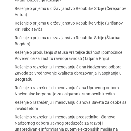
Vitalij i Buzoverja Ksenija)
Rešenje o prijemu u državljanstvo Republike Srbije (Čerepanov
Anton)
Rešenje o prijemu u državljanstvo Republike Srbije (Grišanov
Kiril Nikolaevič)
Rešenje o prijemu u državljanstvo Republike Srbije (Škarban
Bogdan)
Rešenje o produženju statusa vršiteljke dužnosti pomoćnice
Poverenice za zaštitu ravnopravnosti (Tatjana Prijić)
Rešenje o razrešenju i imenovanju člana Nadzornog odbora
Zavoda za vrednovanje kvaliteta obrazovanja i vaspitanja u
Beogradu
Rešenje o razrešenju i imenovanju člana Upravnog odbora
Nacionalne korporacije za osiguranje stambenih kredita
Rešenje o razrešenju i imenovanju članova Saveta za osobe sa
invaliditetom
Rešenje o razrešenju i imenovanju predsednika i članova
Nadzornog odbora Javnog preduzeća za razvoj i
unapređivanje informisanja putem elektronskih medija na