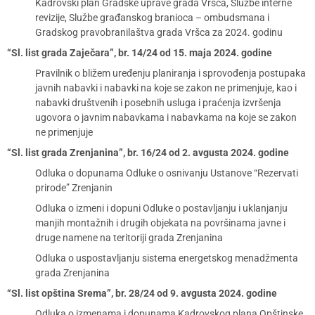
Kadrovski plan Gradske uprave grada Vršca, Službe interne
revizije, Službe građanskog branioca – ombudsmana i
Gradskog pravobranilaštva grada Vršca za 2024. godinu
“Sl. list grada Zaječara”, br. 14/24 od 15. maja 2024. godine
Pravilnik o bližem uređenju planiranja i sprovođenja postupaka
javnih nabavki i nabavki na koje se zakon ne primenjuje, kao i
nabavki društvenih i posebnih usluga i praćenja izvršenja
ugovora o javnim nabavkama i nabavkama na koje se zakon
ne primenjuje
“Sl. list grada Zrenjanina”, br. 16/24 od 2. avgusta 2024. godine
Odluka o dopunama Odluke o osnivanju Ustanove “Rezervati
prirode” Zrenjanin
Odluka o izmeni i dopuni Odluke o postavljanju i uklanjanju
manjih montažnih i drugih objekata na površinama javne i
druge namene na teritoriji grada Zrenjanina
Odluka o uspostavljanju sistema energetskog menadžmenta
grada Zrenjanina
“Sl. list opština Srema”, br. 28/24 od 9. avgusta 2024. godine
Odluka o izmenama i dopunama Kadrovskog plana Opštinske