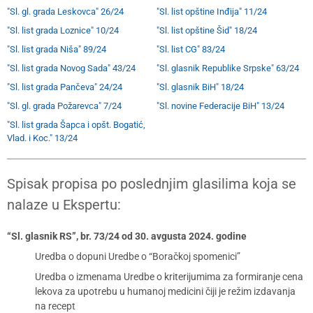
"Sl. gl. grada Leskovca" 26/24
"Sl. list opštine Inđija" 11/24
"Sl. list grada Loznice" 10/24
"Sl. list opštine Šid" 18/24
"Sl. list grada Niša" 89/24
"Sl. list CG" 83/24
"Sl. list grada Novog Sada" 43/24
"Sl. glasnik Republike Srpske" 63/24
"Sl. list grada Pančeva" 24/24
"Sl. glasnik BiH" 18/24
"Sl. gl. grada Požarevca" 7/24
"Sl. novine Federacije BiH" 13/24
"Sl. list grada Šapca i opšt. Bogatić,
Vlad. i Koc." 13/24
Spisak propisa po poslednjim glasilima koja se
nalaze u Ekspertu:
“Sl. glasnik RS”, br. 73/24 od 30. avgusta 2024. godine
Uredba o dopuni Uredbe o “Boračkoj spomenici”
Uredba o izmenama Uredbe o kriterijumima za formiranje cena
lekova za upotrebu u humanoj medicini čiji je režim izdavanja
na recept