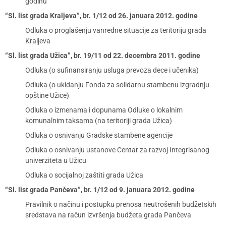
godinu
“Sl. list grada Kraljeva”, br. 1/12 od 26. januara 2012. godine
Odluka o proglašenju vanredne situacije za teritoriju grada
Kraljeva
“Sl. list grada Užica”, br. 19/11 od 22. decembra 2011. godine
Odluka (o sufinansiranju usluga prevoza dece i učenika)
Odluka (o ukidanju Fonda za solidarnu stambenu izgradnju
opštine Užice)
Odluka o izmenama i dopunama Odluke o lokalnim
komunalnim taksama (na teritoriji grada Užica)
Odluka o osnivanju Gradske stambene agencije
Odluka o osnivanju ustanove Centar za razvoj Integrisanog
univerziteta u Užicu
Odluka o socijalnoj zaštiti grada Užica
“Sl. list grada Pančeva”, br. 1/12 od 9. januara 2012. godine
Pravilnik o načinu i postupku prenosa neutrošenih budžetskih
sredstava na račun izvršenja budžeta grada Pančeva