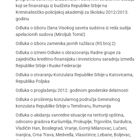
koji se finansiraju iz budžeta Republike Srbije na
Kriminalističko-policijskoj akademiji za školsku 2012/2013.
godinu
Odluka o izboru člana Visokog saveta sudstva iz reda sudija
apelacionih sudova (Miroljub Tomić)
Odluka o izboru zamenika javnih tužilaca (RS broj 2)
Odluka o izmeni Odluke o obrazovanju Radne grupe za
zajedničku kreditno-finansijsku i investicionu saradnju između
Republike Srbije i Ruske Federacije
Odluka o otvaranju Konzulata Republike Srbije u Katovicama,
Republika Poljska
Odluka o proglašenju 2012. godinom geodetske delatnosti
Odluka o proširenju konzularnog područja Generalnog
konzulata Republike Srbije u Temišvaru, Rumunija
Odluka o ukidanju vanredne situacije na teritoriji opština,
odnosno gradova Kuršumlija, Prokuplje, Trgovište, Surdulica,
Vladičin Han, Bosilegrad, Vranje, Gornji Milanovac, Lučani,
Ivanjica, Crna Trava, Medveđa, Vlasotince, Lebane, Boljevac,