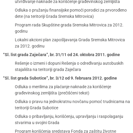
utvrđivanje naknade za korišćenje građevinskog zemljišta
Odluka o pružanju finansijske pomoći porodici za prvorođeno
dete (na teritoriji Grada Sremska Mitrovica)
Program rada Skupštine grada Sremska Mitrovica za 2012.
godinu
Lokalni akcioni plan zapošljavanja Grada Sremska Mitrovica
za 2012. godinu
“Sl. list grada Zaječara”, br. 31/11 od 24. oktobra 2011. godine
Rešenje o izmeni i dopuni Rešenja o određivanju autobuskih
stajališta na teritoriji grada Zaječara
“Sl. list grada Subotice”, br. 3/12 od 9. februara 2012. godine
Odluka o merilima za plaćanje naknade za korišćenje
građevinskog zemljišta (prečišćeni tekst)
Odluka o pravu na jednokratnu novčanu pomoć trudnicama na
teritoriji Grada Subotice
Odluka o pribavljanju, korišćenju, upravljanju i raspolaganju
stvarima u svojini Grada
Program korišćenja sredstava Fonda za zaštitu životne