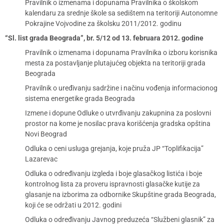
Pravilnik o izmenama i dopunama Pravilnika o školskom
kalendaru za srednje škole sa sedištem na teritoriji Autonomne
Pokrajine Vojvodine za školsku 2011/2012. godinu
“Sl. list grada Beograda”, br. 5/12 od 13. februara 2012. godine
Pravilnik o izmenama i dopunama Pravilnika o izboru korisnika
mesta za postavljanje plutajućeg objekta na teritoriji grada
Beograda
Pravilnik o uređivanju sadržine i načinu vođenja informacionog
sistema energetike grada Beograda
Izmene i dopune Odluke o utvrđivanju zakupnina za poslovni
prostor na kome je nosilac prava korišćenja gradska opština
Novi Beograd
Odluka o ceni usluga grejanja, koje pruža JP “Toplifikacija”
Lazarevac
Odluka o određivanju izgleda i boje glasačkog listića i boje
kontrolnog lista za proveru ispravnosti glasačke kutije za
glasanje na izborima za odbornike Skupštine grada Beograda,
koji će se održati u 2012. godini
Odluka o određivanju Javnog preduzeća “Službeni glasnik” za