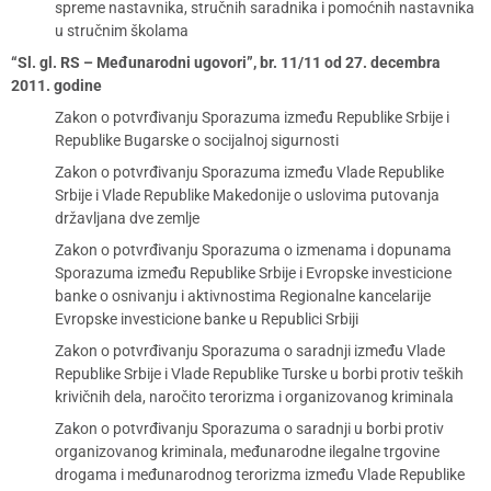
spreme nastavnika, stručnih saradnika i pomoćnih nastavnika
u stručnim školama
“Sl. gl. RS – Međunarodni ugovori”, br. 11/11 od 27. decembra
2011. godine
Zakon o potvrđivanju Sporazuma između Republike Srbije i
Republike Bugarske o socijalnoj sigurnosti
Zakon o potvrđivanju Sporazuma između Vlade Republike
Srbije i Vlade Republike Makedonije o uslovima putovanja
državljana dve zemlje
Zakon o potvrđivanju Sporazuma o izmenama i dopunama
Sporazuma između Republike Srbije i Evropske investicione
banke o osnivanju i aktivnostima Regionalne kancelarije
Evropske investicione banke u Republici Srbiji
Zakon o potvrđivanju Sporazuma o saradnji između Vlade
Republike Srbije i Vlade Republike Turske u borbi protiv teških
krivičnih dela, naročito terorizma i organizovanog kriminala
Zakon o potvrđivanju Sporazuma o saradnji u borbi protiv
organizovanog kriminala, međunarodne ilegalne trgovine
drogama i međunarodnog terorizma između Vlade Republike