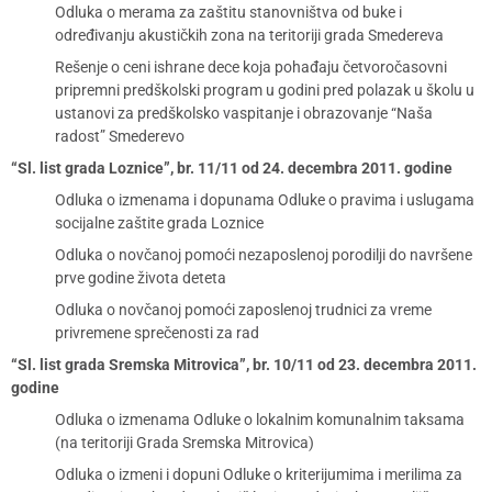
Odluka o merama za zaštitu stanovništva od buke i
određivanju akustičkih zona na teritoriji grada Smedereva
Rešenje o ceni ishrane dece koja pohađaju četvoročasovni
pripremni predškolski program u godini pred polazak u školu u
ustanovi za predškolsko vaspitanje i obrazovanje “Naša
radost” Smederevo
“Sl. list grada Loznice”, br. 11/11 od 24. decembra 2011. godine
Odluka o izmenama i dopunama Odluke o pravima i uslugama
socijalne zaštite grada Loznice
Odluka o novčanoj pomoći nezaposlenoj porodilji do navršene
prve godine života deteta
Odluka o novčanoj pomoći zaposlenoj trudnici za vreme
privremene sprečenosti za rad
“Sl. list grada Sremska Mitrovica”, br. 10/11 od 23. decembra 2011.
godine
Odluka o izmenama Odluke o lokalnim komunalnim taksama
(na teritoriji Grada Sremska Mitrovica)
Odluka o izmeni i dopuni Odluke o kriterijumima i merilima za