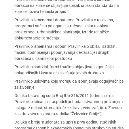
obrasca na kome se objavljuje spisak srpskih standarda na
koje se poziva tehnički propis
Pravilnik o izmenama i dopunama Pravilnika o uslovima,
programu i načinu polaganja stručnog ispita u oblasti
prostornog i urbanističkog planiranja, izrade tehničke
dokumentacije i građenja
Pravilnik o izmenama i dopuni Pravilnika o obliku, sadržini,
načinu podnošenja i popunjavanja deklaracije i drugih
obrazaca u carinskom postupku
Pravilnik o sadržini, formi i načinu objavljivanja godišnjih,
polugodišnjih i kvartalnih izveštaja javnih društava
Pravilnik o uslovima koje moraju da ispunjavaju odgajivačnice
za životinje
Odluka Ustavnog suda Broj IUo-316/2011 (odnosi se na
Pravilnik o sticanju i raspodeli prihoda ostvarenog pružanjem
usluga iz oblasti stomatološke zdravstvene zaštite u Zavodu
za zdravstvenu zaštitu radnika “Železnice Srbije”)
Odluka o broju studenata za upis u prvu godinu studijskih
programa osnovnih akademskih i osnovnih strukovnih studija