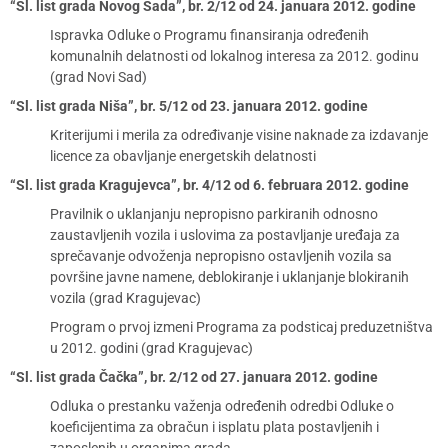
“Sl. list grada Novog Sada”, br. 2/12 od 24. januara 2012. godine
Ispravka Odluke o Programu finansiranja određenih
komunalnih delatnosti od lokalnog interesa za 2012. godinu
(grad Novi Sad)
“Sl. list grada Niša”, br. 5/12 od 23. januara 2012. godine
Kriterijumi i merila za određivanje visine naknade za izdavanje
licence za obavljanje energetskih delatnosti
“Sl. list grada Kragujevca”, br. 4/12 od 6. februara 2012. godine
Pravilnik o uklanjanju nepropisno parkiranih odnosno
zaustavljenih vozila i uslovima za postavljanje uređaja za
sprečavanje odvoženja nepropisno ostavljenih vozila sa
površine javne namene, deblokiranje i uklanjanje blokiranih
vozila (grad Kragujevac)
Program o prvoj izmeni Programa za podsticaj preduzetništva
u 2012. godini (grad Kragujevac)
“Sl. list grada Čačka”, br. 2/12 od 27. januara 2012. godine
Odluka o prestanku važenja određenih odredbi Odluke o
koeficijentima za obračun i isplatu plata postavljenih i