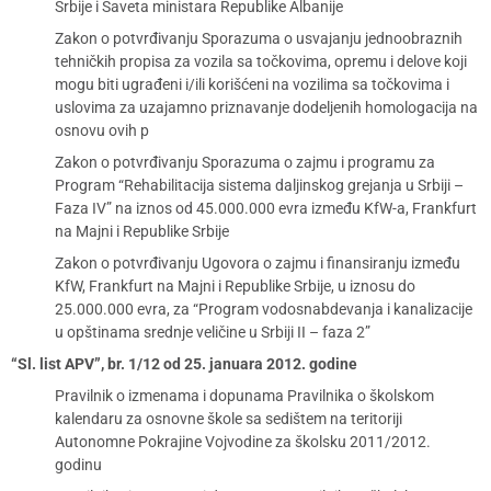
Srbije i Saveta ministara Republike Albanije
Zakon o potvrđivanju Sporazuma o usvajanju jednoobraznih
tehničkih propisa za vozila sa točkovima, opremu i delove koji
mogu biti ugrađeni i/ili korišćeni na vozilima sa točkovima i
uslovima za uzajamno priznavanje dodeljenih homologacija na
osnovu ovih p
Zakon o potvrđivanju Sporazuma o zajmu i programu za
Program “Rehabilitacija sistema daljinskog grejanja u Srbiji –
Faza IV” na iznos od 45.000.000 evra između KfW-a, Frankfurt
na Majni i Republike Srbije
Zakon o potvrđivanju Ugovora o zajmu i finansiranju između
KfW, Frankfurt na Majni i Republike Srbije, u iznosu do
25.000.000 evra, za “Program vodosnabdevanja i kanalizacije
u opštinama srednje veličine u Srbiji II – faza 2”
“Sl. list APV”, br. 1/12 od 25. januara 2012. godine
Pravilnik o izmenama i dopunama Pravilnika o školskom
kalendaru za osnovne škole sa sedištem na teritoriji
Autonomne Pokrajine Vojvodine za školsku 2011/2012.
godinu