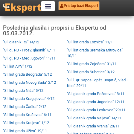
Pristup bazi Ekspert
Poslednja glasila i propisi u Ekspertu od
05.03.2012.
"Sl. glasnik RS" 14/12
"Sl. list grada Loznice" 11/11
"Sl. gl. RS - Prosv. glasnik" 8/11
"Sl. list grada Sremska Mitrovica"
10/11
"Sl. gl. RS - Međ. ugovori" 11/11
"Sl. list grada Zaječara" 31/11
"Sl. list APV" 1/12
"Sl. list grada Subotice" 3/12
"Sl. list grada Beograda" 5/12
"Sl. l. gr. Šapca i opšt. Bogatić, Vlad. i
"Sl. list grada Novog Sada" 2/12
Koc." 29/11
"Sl. list grada Niša" 5/12
"Sl. glasnik grada Požarevca" 8/11
"Sl. list grada Kragujevca" 4/12
"Sl. glasnik grada Jagodina" 12/11
"Sl. list grada Čačka" 2/12
"Sl. glasnik grada Leskovca" 29/11
"Sl. list grada Kruševca" 6/11
"Sl. glasnik grada Valjeva" 14/11
"Sl. list grada Kraljeva" 1/12
"Sl. glasnik grada Vranja" 23/11
"Sl. list grada Užica" 19/11