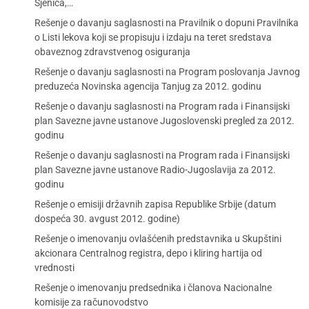
Sjenica,…
Rešenje o davanju saglasnosti na Pravilnik o dopuni Pravilnika
o Listi lekova koji se propisuju i izdaju na teret sredstava
obaveznog zdravstvenog osiguranja
Rešenje o davanju saglasnosti na Program poslovanja Javnog
preduzeća Novinska agencija Tanjug za 2012. godinu
Rešenje o davanju saglasnosti na Program rada i Finansijski
plan Savezne javne ustanove Jugoslovenski pregled za 2012.
godinu
Rešenje o davanju saglasnosti na Program rada i Finansijski
plan Savezne javne ustanove Radio-Jugoslavija za 2012.
godinu
Rešenje o emisiji državnih zapisa Republike Srbije (datum
dospeća 30. avgust 2012. godine)
Rešenje o imenovanju ovlašćenih predstavnika u Skupštini
akcionara Centralnog registra, depo i kliring hartija od
vrednosti
Rešenje o imenovanju predsednika i članova Nacionalne
komisije za računovodstvo