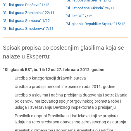
"Sl. list opština Srema" 2/12
"Sl. list grada Pančeva" 1/12
"Sl. list opštine Kikinda" 25/11
"Sl. list grada Zrenjanina" 22/11
"Sl. list CG" 7/12
"Sl. list grada Sombora" 1/12
"Sl. glasnik Republike Srpske" 15/12
"Sl. list grada Smedereva" 7/11
Spisak propisa po poslednjim glasilima koja se
nalaze u Ekspertu:
“Sl. glasnik RS”, br. 14/12 od 27. februara 2012. godine
Uredba o kategorizaciji državnih puteva
Uredba o prodaji merkantilne pšenice roda 2011. godine
Uredba o uslovima i načinu prebijanja dugovanja i potraživanja
po osnovu realizovanog spoljnotrgovinskog prometa robe i
usluga i izveštavanju Deviznog inspektorata o prebijanju
Pravilnik o dopuni Pravilnika o Listi lekova koji se propisuju i
izdaju na teret sredstava obaveznog zdravstvenog osiguranja
Pravilnik o izmenama i dopunama Pravilnika o sadržini