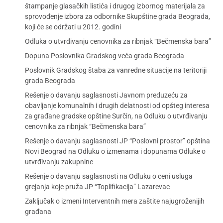
štampanje glasačkih listića i drugog izbornog materijala za
sprovođenje izbora za odbornike Skupštine grada Beograda,
koji će se održati u 2012. godini
Odluka o utvrđivanju cenovnika za ribnjak “Bečmenska bara”
Dopuna Poslovnika Gradskog veća grada Beograda
Poslovnik Gradskog štaba za vanredne situacije na teritoriji
grada Beograda
Rešenje o davanju saglasnosti Javnom preduzeću za
obavljanje komunalnih i drugih delatnosti od opšteg interesa
za građane gradske opštine Surčin, na Odluku o utvrđivanju
cenovnika za ribnjak “Bečmenska bara”
Rešenje o davanju saglasnosti JP “Poslovni prostor” opština
Novi Beograd na Odluku o izmenama i dopunama Odluke o
utvrđivanju zakupnine
Rešenje o davanju saglasnosti na Odluku o ceni usluga
grejanja koje pruža JP “Toplifikacija” Lazarevac
Zaključak o izmeni Interventnih mera zaštite najugroženijih
građana