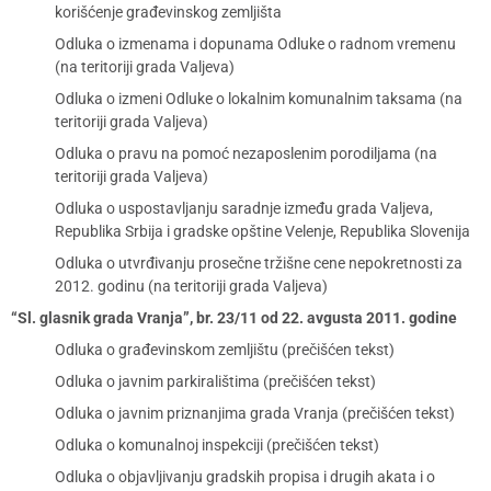
korišćenje građevinskog zemljišta
Odluka o izmenama i dopunama Odluke o radnom vremenu
(na teritoriji grada Valjeva)
Odluka o izmeni Odluke o lokalnim komunalnim taksama (na
teritoriji grada Valjeva)
Odluka o pravu na pomoć nezaposlenim porodiljama (na
teritoriji grada Valjeva)
Odluka o uspostavljanju saradnje između grada Valjeva,
Republika Srbija i gradske opštine Velenje, Republika Slovenija
Odluka o utvrđivanju prosečne tržišne cene nepokretnosti za
2012. godinu (na teritoriji grada Valjeva)
“Sl. glasnik grada Vranja”, br. 23/11 od 22. avgusta 2011. godine
Odluka o građevinskom zemljištu (prečišćen tekst)
Odluka o javnim parkiralištima (prečišćen tekst)
Odluka o javnim priznanjima grada Vranja (prečišćen tekst)
Odluka o komunalnoj inspekciji (prečišćen tekst)
Odluka o objavljivanju gradskih propisa i drugih akata i o