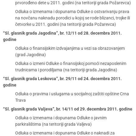
prvorođeno dete u 2011. godini (na teritoriji grada Požarevca)
Odluka o izmenama i dopunama Odluke o ostvarivanju prava
na novčanu naknadu porodici u kojoj se rode blizanci, trojke ili
četvorke u 2011. godini (na teritoriji grada Požarevca)
“Sl. glasnik grada Jagodina”, br. 12/11 od 28. decembra 2011.
godine
Odluka o finansijskim izdvajanjima u vezi sa obrazovanjem
(grad Jagodina)
Odluka o izmeni Odluke o finansijskoj pomoći nezaposlenim
trudnicama i porodiljama (na teritoriji grada Jagodina)
“Sl. glasnik grada Leskovca”, br. 29/11 od 24. decembra 2011.
godine
Odluka o pravima i uslugama u socijalnoj zaštiti opštine Crna
Trava
“Sl. glasnik grada Valjeva”, br. 14/11 od 29. decembra 2011. godine
Odluka o izmenama i dopunama Odluke o javnim
parkiralištima (na teritoriji grada Valjeva)
Odluka o izmenama i dopunama Odluke o naknadi za