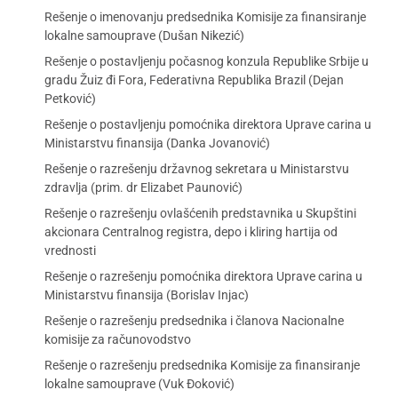
Rešenje o imenovanju predsednika Komisije za finansiranje
lokalne samouprave (Dušan Nikezić)
Rešenje o postavljenju počasnog konzula Republike Srbije u
gradu Žuiz đi Fora, Federativna Republika Brazil (Dejan
Petković)
Rešenje o postavljenju pomoćnika direktora Uprave carina u
Ministarstvu finansija (Danka Jovanović)
Rešenje o razrešenju državnog sekretara u Ministarstvu
zdravlja (prim. dr Elizabet Paunović)
Rešenje o razrešenju ovlašćenih predstavnika u Skupštini
akcionara Centralnog registra, depo i kliring hartija od
vrednosti
Rešenje o razrešenju pomoćnika direktora Uprave carina u
Ministarstvu finansija (Borislav Injac)
Rešenje o razrešenju predsednika i članova Nacionalne
komisije za računovodstvo
Rešenje o razrešenju predsednika Komisije za finansiranje
lokalne samouprave (Vuk Đoković)