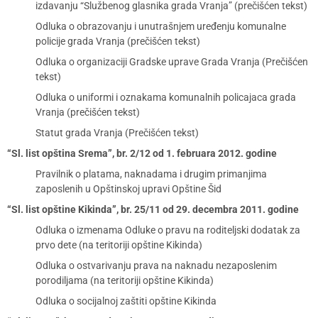
izdavanju “Službenog glasnika grada Vranja” (prečišćen tekst)
Odluka o obrazovanju i unutrašnjem uređenju komunalne
policije grada Vranja (prečišćen tekst)
Odluka o organizaciji Gradske uprave Grada Vranja (Prečišćen
tekst)
Odluka o uniformi i oznakama komunalnih policajaca grada
Vranja (prečišćen tekst)
Statut grada Vranja (Prečišćen tekst)
“Sl. list opština Srema”, br. 2/12 od 1. februara 2012. godine
Prаvilnik o platama, naknadama i drugim primanjima
zaposlenih u Opštinskoj upravi Opštine Šid
“Sl. list opštine Kikinda”, br. 25/11 od 29. decembra 2011. godine
Odluka o izmenama Odluke o pravu na roditeljski dodatak za
prvo dete (na teritoriji opštine Kikinda)
Odluka o ostvarivanju prava na naknadu nezaposlenim
porodiljama (na teritoriji opštine Kikinda)
Odluka o socijalnoj zaštiti opštine Kikinda