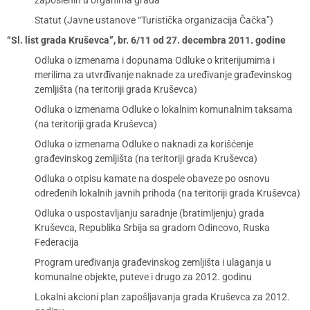
zaposlenih u organima grada
Statut (Javne ustanove “Turistička organizacija Čačka”)
“Sl. list grada Kruševca”, br. 6/11 od 27. decembra 2011. godine
Odluka o izmenama i dopunama Odluke o kriterijumima i
merilima za utvrđivanje naknade za uređivanje građevinskog
zemljišta (na teritoriji grada Kruševca)
Odluka o izmenama Odluke o lokalnim komunalnim taksama
(na teritoriji grada Kruševca)
Odluka o izmenama Odluke o naknadi za korišćenje
građevinskog zemljišta (na teritoriji grada Kruševca)
Odluka o otpisu kamate na dospele obaveze po osnovu
određenih lokalnih javnih prihoda (na teritoriji grada Kruševca)
Odluka o uspostavljanju saradnje (bratimljenju) grada
Kruševca, Republika Srbija sa gradom Odincovo, Ruska
Federacija
Program uređivanja građevinskog zemljišta i ulaganja u
komunalne objekte, puteve i drugo za 2012. godinu
Lokalni akcioni plan zapošljavanja grada Kruševca za 2012.