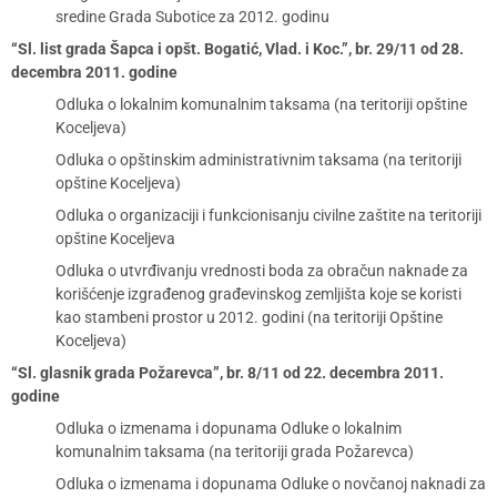
sredine Grada Subotice za 2012. godinu
“Sl. list grada Šapca i opšt. Bogatić, Vlad. i Koc.”, br. 29/11 od 28.
decembra 2011. godine
Odluka o lokalnim komunalnim taksama (na teritoriji opštine
Koceljeva)
Odluka o opštinskim administrativnim taksama (na teritoriji
opštine Koceljeva)
Odluka o organizaciji i funkcionisanju civilne zaštite na teritoriji
opštine Koceljeva
Odluka o utvrđivanju vrednosti boda za obračun naknade za
korišćenje izgrađenog građevinskog zemljišta koje se koristi
kao stambeni prostor u 2012. godini (na teritoriji Opštine
Koceljeva)
“Sl. glasnik grada Požarevca”, br. 8/11 od 22. decembra 2011.
godine
Odluka o izmenama i dopunama Odluke o lokalnim
komunalnim taksama (na teritoriji grada Požarevca)
Odluka o izmenama i dopunama Odluke o novčanoj naknadi za