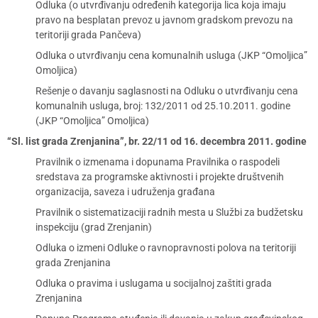
Odluka (o utvrđivanju određenih kategorija lica koja imaju
pravo na besplatan prevoz u javnom gradskom prevozu na
teritoriji grada Pančeva)
Odluka o utvrđivanju cena komunalnih usluga (JKP “Omoljica”
Omoljica)
Rešenje o davanju saglasnosti na Odluku o utvrđivanju cena
komunalnih usluga, broj: 132/2011 od 25.10.2011. godine
(JKP “Omoljica” Omoljica)
“Sl. list grada Zrenjanina”, br. 22/11 od 16. decembra 2011. godine
Pravilnik o izmenama i dopunama Pravilnika o raspodeli
sredstava za programske aktivnosti i projekte društvenih
organizacija, saveza i udruženja građana
Pravilnik o sistematizaciji radnih mesta u Službi za budžetsku
inspekciju (grad Zrenjanin)
Odluka o izmeni Odluke o ravnopravnosti polova na teritoriji
grada Zrenjanina
Odluka o pravima i uslugama u socijalnoj zaštiti grada
Zrenjanina