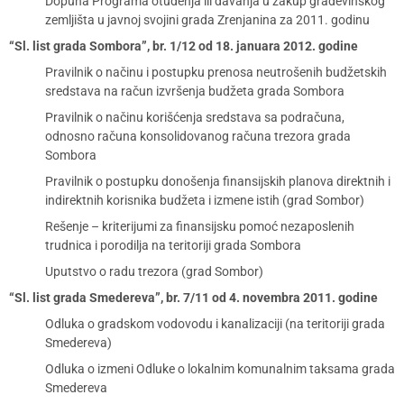
Dopuna Programa otuđenja ili davanja u zakup građevinskog
zemljišta u javnoj svojini grada Zrenjanina za 2011. godinu
“Sl. list grada Sombora”, br. 1/12 od 18. januara 2012. godine
Pravilnik o načinu i postupku prenosa neutrošenih budžetskih
sredstava na račun izvršenja budžeta grada Sombora
Pravilnik o načinu korišćenja sredstava sa podračuna,
odnosno računa konsolidovanog računa trezora grada
Sombora
Pravilnik o postupku donošenja finansijskih planova direktnih i
indirektnih korisnika budžeta i izmene istih (grad Sombor)
Rešenje – kriterijumi za finansijsku pomoć nezaposlenih
trudnica i porodilja na teritoriji grada Sombora
Uputstvo o radu trezora (grad Sombor)
“Sl. list grada Smedereva”, br. 7/11 od 4. novembra 2011. godine
Odluka o gradskom vodovodu i kanalizaciji (na teritoriji grada
Smedereva)
Odluka o izmeni Odluke o lokalnim komunalnim taksama grada
Smedereva