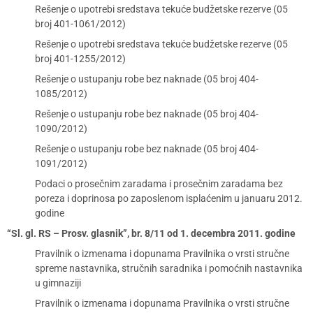
Rešenje o upotrebi sredstava tekuće budžetske rezerve (05
broj 401-1061/2012)
Rešenje o upotrebi sredstava tekuće budžetske rezerve (05
broj 401-1255/2012)
Rešenje o ustupanju robe bez naknade (05 broj 404-
1085/2012)
Rešenje o ustupanju robe bez naknade (05 broj 404-
1090/2012)
Rešenje o ustupanju robe bez naknade (05 broj 404-
1091/2012)
Podaci o prosečnim zaradama i prosečnim zaradama bez
poreza i doprinosa po zaposlenom isplaćenim u januaru 2012.
godine
“Sl. gl. RS – Prosv. glasnik”, br. 8/11 od 1. decembra 2011. godine
Pravilnik o izmenama i dopunama Pravilnika o vrsti stručne
spreme nastavnika, stručnih saradnika i pomoćnih nastavnika
u gimnaziji
Pravilnik o izmenama i dopunama Pravilnika o vrsti stručne