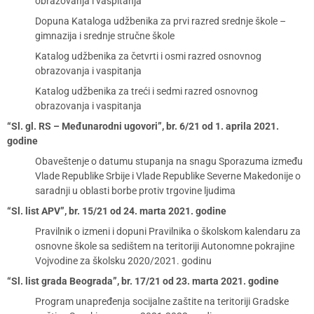
obrazovanja i vaspitanja
Dopuna Kataloga udžbenika za prvi razred srednje škole –
gimnazija i srednje stručne škole
Katalog udžbenika za četvrti i osmi razred osnovnog
obrazovanja i vaspitanja
Katalog udžbenika za treći i sedmi razred osnovnog
obrazovanja i vaspitanja
“Sl. gl. RS – Međunarodni ugovori”, br. 6/21 od 1. aprila 2021.
godine
Obaveštenje o datumu stupanja na snagu Sporazuma između
Vlade Republike Srbije i Vlade Republike Severne Makedonije o
saradnji u oblasti borbe protiv trgovine ljudima
“Sl. list APV”, br. 15/21 od 24. marta 2021. godine
Pravilnik o izmeni i dopuni Pravilnika o školskom kalendaru za
osnovne škole sa sedištem na teritoriji Autonomne pokrajine
Vojvodine za školsku 2020/2021. godinu
“Sl. list grada Beograda”, br. 17/21 od 23. marta 2021. godine
Program unapređenja socijalne zaštite na teritoriji Gradske