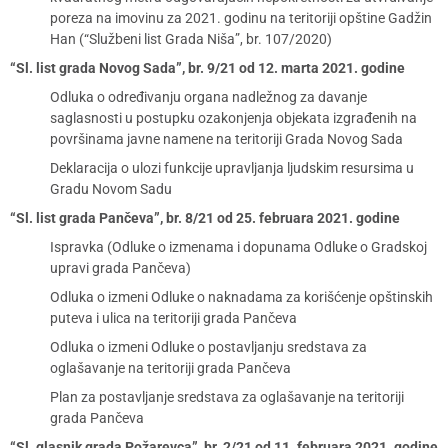
poreza na imovinu za 2021. godinu na teritoriji opštine Gadžin
Han (“Službeni list Grada Niša”, br. 107/2020)
“Sl. list grada Novog Sada”, br. 9/21 od 12. marta 2021. godine
Odluka o određivanju organa nadležnog za davanje
saglasnosti u postupku ozakonjenja objekata izgrađenih na
površinama javne namene na teritoriji Grada Novog Sada
Deklaracija o ulozi funkcije upravljanja ljudskim resursima u
Gradu Novom Sadu
“Sl. list grada Pančeva”, br. 8/21 od 25. februara 2021. godine
Ispravka (Odluke o izmenama i dopunama Odluke o Gradskoj
upravi grada Pančeva)
Odluka o izmeni Odluke o naknadama za korišćenje opštinskih
puteva i ulica na teritoriji grada Pančeva
Odluka o izmeni Odluke o postavljanju sredstava za
oglašavanje na teritoriji grada Pančeva
Plan za postavljanje sredstava za oglašavanje na teritoriji
grada Pančeva
“Sl. glasnik grada Požarevca”, br. 2/21 od 11. februara 2021. godine