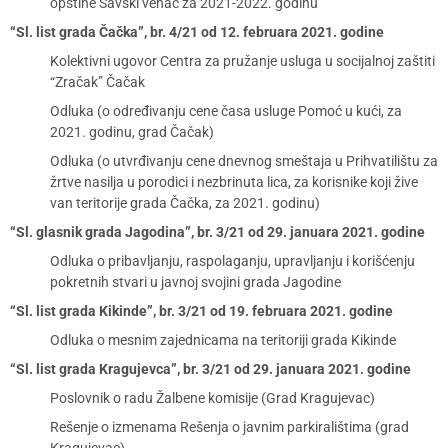
opštine Savski venac za 2021-2022. godinu
“Sl. list grada Čačka”, br. 4/21 od 12. februara 2021. godine
Kolektivni ugovor Centra za pružanje usluga u socijalnoj zaštiti
“Zračak” Čačak
Odluka (o određivanju cene časa usluge Pomoć u kući, za
2021. godinu, grad Čačak)
Odluka (o utvrđivanju cene dnevnog smeštaja u Prihvatilištu za
žrtve nasilja u porodici i nezbrinuta lica, za korisnike koji žive
van teritorije grada Čačka, za 2021. godinu)
“Sl. glasnik grada Jagodina”, br. 3/21 od 29. januara 2021. godine
Odluka o pribavljanju, raspolaganju, upravljanju i korišćenju
pokretnih stvari u javnoj svojini grada Jagodine
“Sl. list grada Kikinde”, br. 3/21 od 19. februara 2021. godine
Odluka o mesnim zajednicama na teritoriji grada Kikinde
“Sl. list grada Kragujevca”, br. 3/21 od 29. januara 2021. godine
Poslovnik o radu Žalbene komisije (Grad Kragujevac)
Rešenje o izmenama Rešenja o javnim parkiralištima (grad