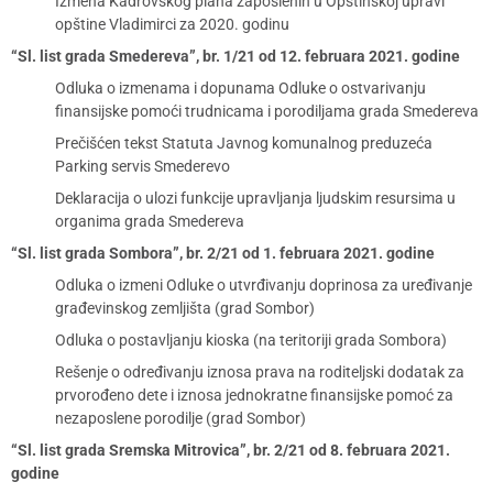
Izmena Kadrovskog plana zaposlenih u Opštinskoj upravi
opštine Vladimirci za 2020. godinu
“Sl. list grada Smedereva”, br. 1/21 od 12. februara 2021. godine
Odluka o izmenama i dopunama Odluke o ostvarivanju
finansijske pomoći trudnicama i porodiljama grada Smedereva
Prečišćen tekst Statuta Javnog komunalnog preduzeća
Parking servis Smederevo
Deklaracija o ulozi funkcije upravljanja ljudskim resursima u
organima grada Smedereva
“Sl. list grada Sombora”, br. 2/21 od 1. februara 2021. godine
Odluka o izmeni Odluke o utvrđivanju doprinosa za uređivanje
građevinskog zemljišta (grad Sombor)
Odluka o postavljanju kioska (na teritoriji grada Sombora)
Rešenje o određivanju iznosa prava na roditeljski dodatak za
prvorođeno dete i iznosa jednokratne finansijske pomoć za
nezaposlene porodilje (grad Sombor)
“Sl. list grada Sremska Mitrovica”, br. 2/21 od 8. februara 2021.
godine