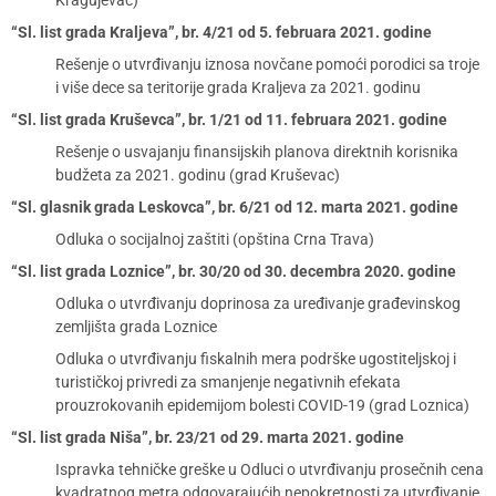
Kragujevac)
“Sl. list grada Kraljeva”, br. 4/21 od 5. februara 2021. godine
Rešenje o utvrđivanju iznosa novčane pomoći porodici sa troje
i više dece sa teritorije grada Kraljeva za 2021. godinu
“Sl. list grada Kruševca”, br. 1/21 od 11. februara 2021. godine
Rešenje o usvajanju finansijskih planova direktnih korisnika
budžeta za 2021. godinu (grad Kruševac)
“Sl. glasnik grada Leskovca”, br. 6/21 od 12. marta 2021. godine
Odluka o socijalnoj zaštiti (opština Crna Trava)
“Sl. list grada Loznice”, br. 30/20 od 30. decembra 2020. godine
Odluka o utvrđivanju doprinosa za uređivanje građevinskog
zemljišta grada Loznice
Odluka o utvrđivanju fiskalnih mera podrške ugostiteljskoj i
turističkoj privredi za smanjenje negativnih efekata
prouzrokovanih epidemijom bolesti COVID-19 (grad Loznica)
“Sl. list grada Niša”, br. 23/21 od 29. marta 2021. godine
Ispravka tehničke greške u Odluci o utvrđivanju prosečnih cena
kvadratnog metra odgovarajućih nepokretnosti za utvrđivanje