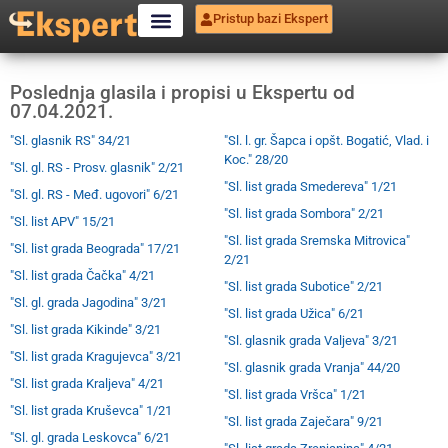
Pristup bazi Ekspert
Poslednja glasila i propisi u Ekspertu od
07.04.2021.
"Sl. glasnik RS" 34/21
"Sl. l. gr. Šapca i opšt. Bogatić, Vlad. i
Koc." 28/20
"Sl. gl. RS - Prosv. glasnik" 2/21
"Sl. list grada Smedereva" 1/21
"Sl. gl. RS - Međ. ugovori" 6/21
"Sl. list grada Sombora" 2/21
"Sl. list APV" 15/21
"Sl. list grada Sremska Mitrovica"
"Sl. list grada Beograda" 17/21
2/21
"Sl. list grada Čačka" 4/21
"Sl. list grada Subotice" 2/21
"Sl. gl. grada Jagodina" 3/21
"Sl. list grada Užica" 6/21
"Sl. list grada Kikinde" 3/21
"Sl. glasnik grada Valjeva" 3/21
"Sl. list grada Kragujevca" 3/21
"Sl. glasnik grada Vranja" 44/20
"Sl. list grada Kraljeva" 4/21
"Sl. list grada Vršca" 1/21
"Sl. list grada Kruševca" 1/21
"Sl. list grada Zaječara" 9/21
"Sl. gl. grada Leskovca" 6/21