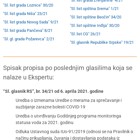
"Sl. list grada Zrenjanina" 4/21
"Sl. list grada Loznice" 30/20
"Sl. list opština Srema" 1/21
"Sl. list grada Niša" 23/21
"Sl. list opštine Beočin" 34/20
"Sl. list grada Novog Sada" 9/21
"Sl. list opštine Inđija" 30/20
"Sl. list grada Pančeva" 8/21
"Sl. list CG" 26/21
"Sl. gl. grada Požarevca" 2/21
"Sl. glasnik Republike Srpske" 19/21
Spisak propisa po poslednjim glasilima koja se
nalaze u Ekspertu:
“Sl. glasnik RS”, br. 34/21 od 6. aprila 2021. godine
Uredba o izmenama Uredbe o merama za sprečavanje i
suzbijanje zarazne bolesti COVID-19
Uredba o utvrđivanju Godišnjeg programa monitoringa
statusa voda za 2021. godinu
Odluka Ustavnog suda IUo-91/2019 (odnosi se na Pravilnik o
načinu prikupljanja, čuvanja i dostavljanja podataka iz