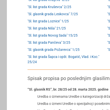
"Sl. list grada Kruševca" 2/25
"
"Sl. glasnik grada Leskovca" 7/25
"S
"Sl. list grada Loznice" 1/25
"S
"Sl. list grada Niša" 21/25
"
"Sl. list grada Novog Sada" 15/25
"
"Sl. list grada Pančeva" 3/25
"
"Sl. glasnik grada Požarevca" 1/25
"
"Sl. list grada Šapca i opšt. Bogatić, Vlad. i Koc."
25/24
Spisak propisa po poslednjim glasilim
“Sl. glasnik RS”, br. 28/25 od 28. marta 2025. godine
Uredba o izmenama Uredbe o kategorizaciji drž
Uredba o izmeni Uredbe o specijalnoj i posebnim 