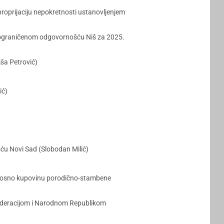
proprijaciju nepokretnosti ustanovljenjem
a ograničenom odgovornošću Niš za 2025.
jša Petrović)
ić)
ću Novi Sad (Slobodan Milić)
odnosno kupovinu porodično-stambene
 Federacijom i Narodnom Republikom