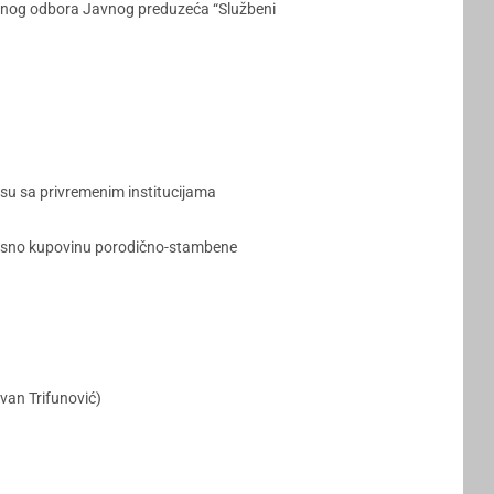
zornog odbora Javnog preduzeća “Službeni
su sa privremenim institucijama
dnosno kupovinu porodično-stambene
van Trifunović)