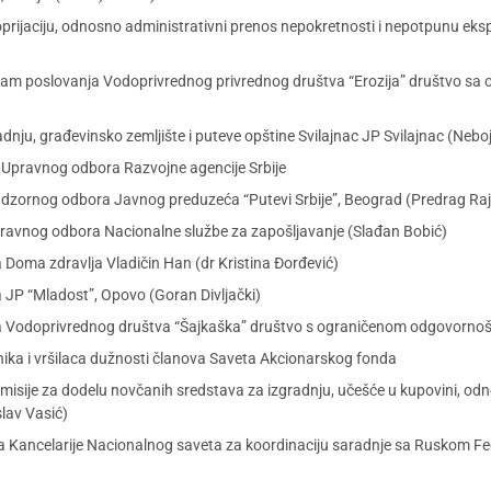
oprijaciju, odnosno administrativni prenos nepokretnosti i nepotpunu eks
gram poslovanja Vodoprivrednog privrednog društva “Erozija” društvo s
adnju, građevinsko zemljište i puteve opštine Svilajnac JP Svilajnac (Nebo
 Upravnog odbora Razvojne agencije Srbije
dzornog odbora Javnog preduzeća “Putevi Srbije”, Beograd (Predrag Raj
pravnog odbora Nacionalne službe za zapošljavanje (Slađan Bobić)
 Doma zdravlja Vladičin Han (dr Kristina Đorđević)
 JP “Mladost”, Opovo (Goran Divljački)
ra Vodoprivrednog društva “Šajkaška” društvo s ograničenom odgovornoš
ika i vršilaca dužnosti članova Saveta Akcionarskog fonda
isije za dodelu novčanih sredstava za izgradnju, učešće u kupovini, 
slav Vasić)
ora Kancelarije Nacionalnog saveta za koordinaciju saradnje sa Ruskom