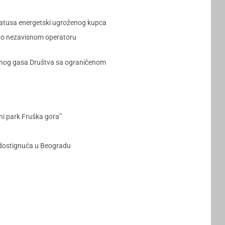
tatusa energetski ugroženog kupca
kao nezavisnom operatoru
irodnog gasa Društva sa ograničenom
ni park Fruška gora”
 dostignuća u Beogradu