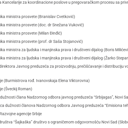
ora Kancelarije za koordinacione poslove u pregovaračkom procesu sa pr
ka ministra prosvete (Branislav Cvetković)
ika ministra prosvete (doc. dr Snežana Vuković)
ka ministra prosvete (Milan Đinđić)
ka ministra prosvete (prof. dr Saša Stojanović)
a ministra za ljudska i manjinska prava i društveni dijalog (Boris Milićevi
a ministra za ljudska i manjinska prava i društveni dijalog (Žarko Stepa
irektora Javnog preduzeća za proizvodnju, prečišćavanje i distribuciju v
ije (Burmistrova rođ. Ivanovskaja Elena Viktorovna)
ije (Šveckij Roman)
a dužnosti člana Nadzornog odbora javnog preduzeća “Srbijagas”, Novi S
laca dužnosti članova Nadzornog odbora Javnog preduzeća “Emisiona teh
azvojne agencije Srbije
 društva “Šajkaška” društvo s ograničenom odgovornošću Novi Sad (Slob