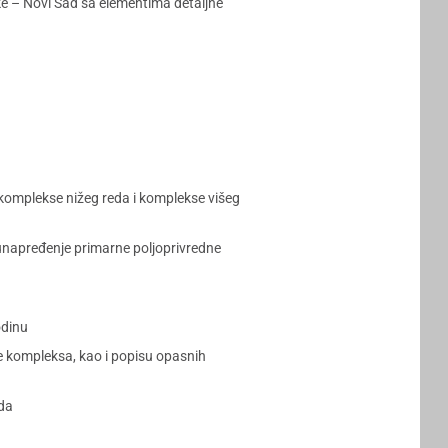
e – Novi Sad sa elementima detaljne
 komplekse nižeg reda i komplekse višeg
 unapređenje primarne poljoprivredne
odinu
ne kompleksa, kao i popisu opasnih
ada