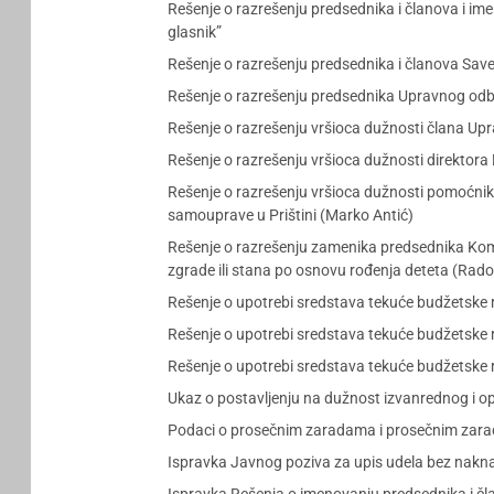
Rešenje o razrešenju predsednika i članova i i
glasnik”
Rešenje o razrešenju predsednika i članova Sa
Rešenje o razrešenju predsednika Upravnog odbor
Rešenje o razrešenju vršioca dužnosti člana Up
Rešenje o razrešenju vršioca dužnosti direktora
Rešenje o razrešenju vršioca dužnosti pomoćnik
samouprave u Prištini (Marko Antić)
Rešenje o razrešenju zamenika predsednika Kom
zgrade ili stana po osnovu rođenja deteta (Rado
Rešenje o upotrebi sredstava tekuće budžetske 
Rešenje o upotrebi sredstava tekuće budžetske 
Rešenje o upotrebi sredstava tekuće budžetske 
Ukaz o postavljenju na dužnost izvanrednog i o
Podaci o prosečnim zaradama i prosečnim zara
Ispravka Javnog poziva za upis udela bez n