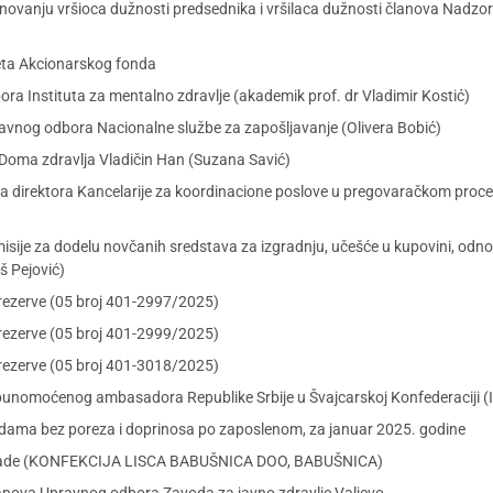
menovanju vršioca dužnosti predsednika i vršilaca dužnosti članova Nad
veta Akcionarskog fonda
a Instituta za mentalno zdravlje (akademik prof. dr Vladimir Kostić)
ravnog odbora Nacionalne službe za zapošljavanje (Olivera Bobić)
 Doma zdravlja Vladičin Han (Suzana Savić)
a direktora Kancelarije za koordinacione poslove u pregovaračkom proce
isije za dodelu novčanih sredstava za izgradnju, učešće u kupovini, o
š Pejović)
rezerve (05 broj 401-2997/2025)
rezerve (05 broj 401-2999/2025)
rezerve (05 broj 401-3018/2025)
punomoćenog ambasadora Republike Srbije u Švajcarskoj Konfederaciji (I
dama bez poreza i doprinosa po zaposlenom, za januar 2025. godine
aknade (KONFEKCIJA LISCA BABUŠNICA DOO, BABUŠNICA)