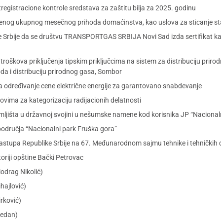
registracione kontrole sredstava za zaštitu bilja za 2025. godinu
varenog ukupnog mesečnog prihoda domaćinstva, kao uslova za sticanje s
ke Srbije da se društvu TRANSPORTGAS SRBIJA Novi Sad izda sertifikat 
 troškova priključenja tipskim priključcima na sistem za distribuciju pr
 i distribuciju prirodnog gasa, Sombor
određivanje cene električne energije za garantovano snabdevanje
vima za kategorizaciju radijacionih delatnosti
jišta u državnoj svojini u nešumske namene kod korisnika JP “Nacional
odručja “Nacionalni park Fruška gora”
astupa Republike Srbije na 67. Međunarodnom sajmu tehnike i tehničkih
oriji opštine Bački Petrovac
iodrag Nikolić)
hajlović)
rković)
Medan)