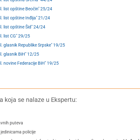
Sl. list opštine Beočin" 25/24
l. list opštine Inđija" 21/24
l. list opštine Šid" 24/24
Sl. list CG" 29/25
Sl. glasnik Republike Srpske" 19/25
Sl. glasnik BiH" 12/25
Sl. novine Federacije BiH" 19/25
a koja se nalaze u Ekspertu:
avnih puteva
jedinicama policije