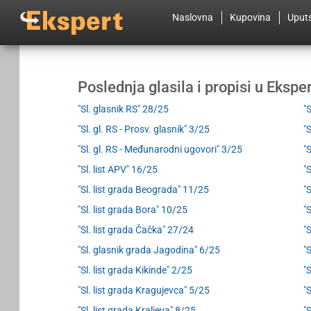
Naslovna
Kupovina
Uput
Poslednja glasila i propisi u Eksp
"Sl. glasnik RS" 28/25
"
"Sl. gl. RS - Prosv. glasnik" 3/25
"
"Sl. gl. RS - Međunarodni ugovori" 3/25
"
"Sl. list APV" 16/25
"
"Sl. list grada Beograda" 11/25
"
"Sl. list grada Bora" 10/25
"
"Sl. list grada Čačka" 27/24
"
"Sl. glasnik grada Jagodina" 6/25
"
"Sl. list grada Kikinde" 2/25
"
"Sl. list grada Kragujevca" 5/25
"
"Sl. list grada Kraljeva" 8/25
"