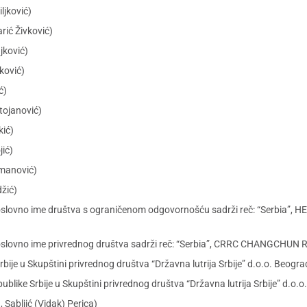
ljković)
rić Živković)
jković)
ković)
ć)
tojanović)
kić)
jić)
zmanović)
žić)
poslovno ime društva s ograničenom odgovornošću sadrži reč: “Serbia
 poslovno ime privrednog društva sadrži reč: “Serbia”, CRRC CHANGC
ije u Skupštini privrednog društva “Državna lutrija Srbije” d.o.o. Beogra
blike Srbije u Skupštini privrednog društva “Državna lutrija Srbije” d.o.
 Sabljić (Vidak) Perica)