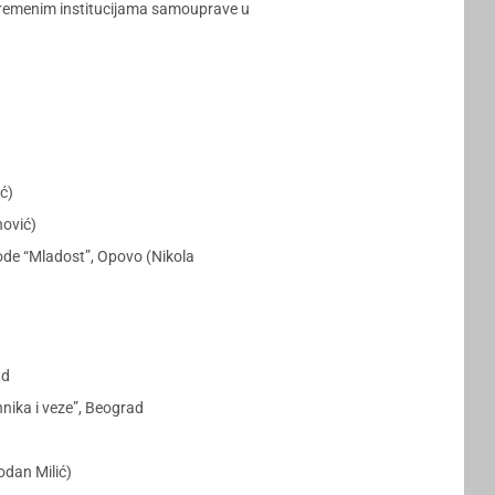
ivremenim institucijama samouprave u
ć)
nović)
ode “Mladost”, Opovo (Nikola
ad
nika i veze”, Beograd
odan Milić)