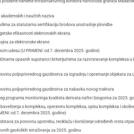
a posebne namene infrastrukturnog koridora naftovoda granica Mađarsk
h, akademskih i naučnih naziva
ilima za statutarnu sertifikaciju brodova unutrašnje plovidbe
rgetske efikasnosti elektronskih ekrana
zajna za elektronske ekrane
elikom udesu (U PRIMENI: od 7. decembra 2025. godine)
količinama opasnih supstanci i kriterijumima za razvrstavanje kompleksa u
u imovinu poljoprivrednog gazdinstva za izgradnju i opremanje objekata za
u imovinu poljoprivrednog gazdinstva za nabavku novog traktora
njeg programa monitoringa kvaliteta derivata nafte i biogoriva za 2025. g
ja Obaveštenja o kompleksu, operateru kompleksa, opisu kompleksa i okoli
IMENI: od 7. decembra 2025. godine)
edstava za ponovnu upotrebu, reciklažu i korišćenje određenih vrsta otp
ovnih geoloških istraživanja za 2025. godinu