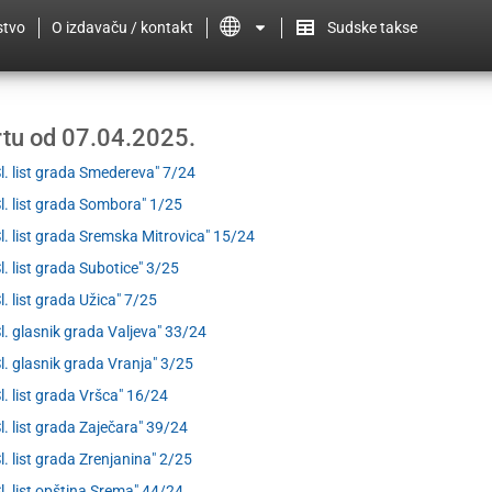
stvo
O izdavaču / kontakt
Sudske takse
ertu od 07.04.2025.
Sl. list grada Smedereva" 7/24
Sl. list grada Sombora" 1/25
Sl. list grada Sremska Mitrovica" 15/24
Sl. list grada Subotice" 3/25
Sl. list grada Užica" 7/25
Sl. glasnik grada Valjeva" 33/24
Sl. glasnik grada Vranja" 3/25
Sl. list grada Vršca" 16/24
Sl. list grada Zaječara" 39/24
Sl. list grada Zrenjanina" 2/25
Sl. list opština Srema" 44/24