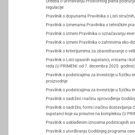
Uredba o utvrđivanju Prostornog plana područj
regulacije
Pravilnik o dopunama Pravilnika o Listi stručni
Pravilnik o izmenama Pravilnika o tehničkim prav
Pravilnik o izmeni Pravilnika o označavanju ene
Pravilnik o izmeni Pravilnika o zahtevima eko-di
Pravilnik o kriterijumima za obaveštavanje o v
Pravilnik o Listi opasnih supstanci, vrstama i 
reda (U PRIMENI: od 7. decembra 2025. godine)
Pravilnik o podsticajima za investicije u fizičk
proizvodnje
Pravilnik o podsticajima za investicije u fizičk
Pravilnik o sadržini i načinu sprovođenja Godiš
Pravilnik o sadržini, formi i načinu dostavljan
supstanci koje su prisutne na kompleksu (U PR
Pravilnik o usklađenim iznosima podsticajnih sr
Pravilnik o utvrđivanju Godišnjeg programa osn