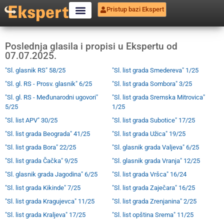
Pristup bazi Ekspert
Poslednja glasila i propisi u Ekspertu od
07.07.2025.
"Sl. glasnik RS" 58/25
"Sl. list grada Smedereva" 1/25
"Sl. gl. RS - Prosv. glasnik" 6/25
"Sl. list grada Sombora" 3/25
"Sl. gl. RS - Međunarodni ugovori"
"Sl. list grada Sremska Mitrovica"
5/25
1/25
"Sl. list APV" 30/25
"Sl. list grada Subotice" 17/25
"Sl. list grada Beograda" 41/25
"Sl. list grada Užica" 19/25
"Sl. list grada Bora" 22/25
"Sl. glasnik grada Valjeva" 6/25
"Sl. list grada Čačka" 9/25
"Sl. glasnik grada Vranja" 12/25
"Sl. glasnik grada Jagodina" 6/25
"Sl. list grada Vršca" 16/24
"Sl. list grada Kikinde" 7/25
"Sl. list grada Zaječara" 16/25
"Sl. list grada Kragujevca" 11/25
"Sl. list grada Zrenjanina" 2/25
"Sl. list grada Kraljeva" 17/25
"Sl. list opština Srema" 11/25