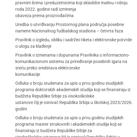
pravnim licima i preduzetnicima koji skladište malinu i višnju
roda 2022. godine radi izmirenja
obaveza prema proizvođačima
Uredba o utvrđivanju Prostornog plana područja posebne
namene Nacionalnog fudbalskog stadiona – četvrta faza
Pravilnik o izgledu, obliku i sadržini tiketa i elektronske potvrde
o ulogu za klađenje
Pravilnik o izmenama i dopunama Pravilnika o informaciono-
komunikacionom sistemu za priređivanje posebnih igara na
sreću preko sredstava elektronske
komunikacije
Odluka o broju studenata za upis u prvu godinu studijskih
programa doktorskih akademskih studija koji se finansiraju iz
budžeta Republike Srbije za visokoškolske
ustanove čiji je osnivač Republika Srbija u školskoj 2025/2026.
godini
Odluka o broju studenata za upis u prvu godinu studijskih
programa master strukovnih i akademskih studija koji se
finansiraju iz budžeta Republike Srbije za