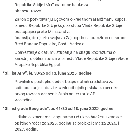
Republike Srbije i Međunarodne banke za
obnovu i razvoj
Zakon o potvrđivanju Ugovora o kreditnom aranžmanu kupca,
između Republike Srbije koju zastupa Vlada Republike Srbije
postupajući preko Ministarstva
finansija, delujući u svojstvu Zajmoprimca aranžiran od strane
Bred Banque Populaire, Credit Agricole…
Obaveštenje o datumu stupanja na snagu Sporazuma o
saradnji u oblasti turizma između Vlade Republike Srbije i Vlade
Arapske Republike Egipat
“Sl. list APV”, br. 30/25 od 13. juna 2025. godine
Pravilnik o postupku dodele bespovratnih sredstava za
sufinansiranje nabavke svetloodbojnih prsluka za učenike
prvog razreda osnovnih škola sa teritorije AP
Vojvodine
“Sl. list grada Beograda”, br. 41/25 od 18. juna 2025. godine
Odluka o izmenama i dopunama Odluke o budžetu Gradske
opštine Vračar za 2025. godinu sa projekcijama za 2026. i
2027. godinu