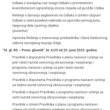
Odluka o stavljanju van snage Odluke o privremenom
kvantitativnom ograničenju izvoza otpada od gvožđa i čelika
Rešenje o davanju saglasnosti na Odluku o izmeni i dopuni
Odluke o visini posebne naknade za upotrebu javnog puta,
njegovog dela i putnog objekta
(putarina)
Ispravka Rešenja o imenovanju predsednika i člana Nadzornog
odbora Istorijskog muzeja Srbije
“Sl. gl. RS – Prosv. glasnik”, br. 6/25 od 25. juna 2025. godine
Pravilnik o dopunama Pravilnika o planu nastave i učenja za
peti i šesti razred osnovnog obrazovanja i vaspitanja i
programu nastave i učenja za peti i šesti razred
osnovnog obrazovanja i vaspitanja
Pravilnik o dopunama Pravilnika o programu nastave i učenja
za sedmi razred osnovnog obrazovanja i vaspitanja
Pravilnik o dopuni Pravilnika o programu nastave i učenja za
osmi razred osnovnog obrazovanja i vaspitanja
Pravilnik o izmeni Pravilnika o planu i programu nastave i
učenja stručnih predmeta srednjeg stručnog obrazovanja u