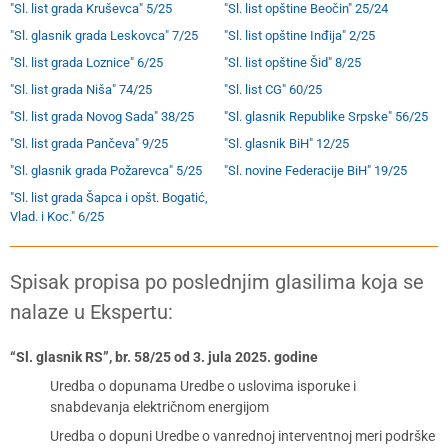
"Sl. list grada Kruševca" 5/25
"Sl. list opštine Beočin" 25/24
"Sl. glasnik grada Leskovca" 7/25
"Sl. list opštine Inđija" 2/25
"Sl. list grada Loznice" 6/25
"Sl. list opštine Šid" 8/25
"Sl. list grada Niša" 74/25
"Sl. list CG" 60/25
"Sl. list grada Novog Sada" 38/25
"Sl. glasnik Republike Srpske" 56/25
"Sl. list grada Pančeva" 9/25
"Sl. glasnik BiH" 12/25
"Sl. glasnik grada Požarevca" 5/25
"Sl. novine Federacije BiH" 19/25
"Sl. list grada Šapca i opšt. Bogatić,
Vlad. i Koc." 6/25
Spisak propisa po poslednjim glasilima koja se
nalaze u Ekspertu:
“Sl. glasnik RS”, br. 58/25 od 3. jula 2025. godine
Uredba o dopunama Uredbe o uslovima isporuke i
snabdevanja električnom energijom
Uredba o dopuni Uredbe o vanrednoj interventnoj meri podrške