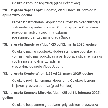
Odluka o komunalnoj miliciji (grad Požarevac)
“Sl. list grada Šapca i opšt. Bogatić, Vlad. i Koc.”, br. 6/25 od 2.
aprila 2025. godine
Pravilnik o izmenama i dopunama Pravilnika o organizaciji i
sistematizaciji radnih mesta u Gradskoj upravi, Gradskom
pravobranilaštvu, stručnim službama i
posebnim organizacijama grada Šapca
“Sl. list grada Smedereva”, br. 1/25 od 12. marta 2025. godine
Odluka o načinu i postupku dodele stambene podrške ratnim
vojnim invalidima i porodicama palih boraca sticanjem prava
svojine na stanovima izgrađenim
sredstvima donacije Vlade Japana
“Sl. list grada Sombora”, br. 3/25 od 26. marta 2025. godine
Odluka o prvim izmenama i dopunama Odluke o javnom
linijskom prevozu putnika (grad Sombor)
“Sl. list grada Sremska Mitrovica”, br. 1/25 od 11. februara 2025.
godine
Odluka o besplatnom gradskom i prigradskom prevozu za