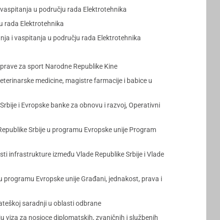
vaspitanja u području rada Elektrotehnika
u rada Elektrotehnika
ja i vaspitanja u području rada Elektrotehnika
uprave za sport Narodne Republike Kine
terinarske medicine, magistre farmacije i babice u
Srbije i Evropske banke za obnovu i razvoj, Operativni
epublike Srbije u programu Evropske unije Program
 infrastrukture između Vlade Republike Srbije i Vlade
 programu Evropske unije Građani, jednakost, prava i
eškoj saradnji u oblasti odbrane
viza za nosioce diplomatskih, zvaničnih i službenih