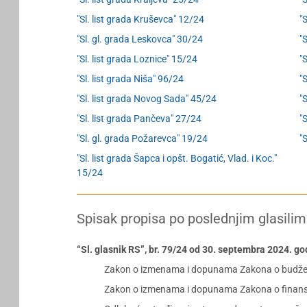
"Sl. list grada Kruševca" 12/24
"
"Sl. gl. grada Leskovca" 30/24
"S
"Sl. list grada Loznice" 15/24
"S
"Sl. list grada Niša" 96/24
"
"Sl. list grada Novog Sada" 45/24
"
"Sl. list grada Pančeva" 27/24
"
"Sl. gl. grada Požarevca" 19/24
"
"Sl. list grada Šapca i opšt. Bogatić, Vlad. i Koc."
15/24
Spisak propisa po poslednjim glasilim
“Sl. glasnik RS”, br. 79/24 od 30. septembra 2024. go
Zakon o izmenama i dopunama Zakona o budžetu
Zakon o izmenama i dopunama Zakona o finansij