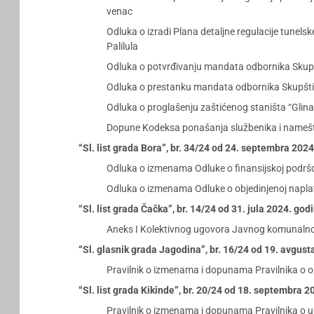
venac
Odluka o izradi Plana detaljne regulacije tunels
Palilula
Odluka o potvrđivanju mandata odbornika Sku
Odluka o prestanku mandata odbornika Skupšt
Odluka o proglašenju zaštićenog staništa “Glina
Dopune Kodeksa ponašanja službenika i nameš
“Sl. list grada Bora”, br. 34/24 od 24. septembra 202
Odluka o izmenama Odluke o finansijskoj podršci
Odluka o izmenama Odluke o objedinjenoj naplat
“Sl. list grada Čačka”, br. 14/24 od 31. jula 2024. god
Aneks I Kolektivnog ugovora Javnog komunalnog
“Sl. glasnik grada Jagodina”, br. 16/24 od 19. avgus
Pravilnik o izmenama i dopunama Pravilnika o or
“Sl. list grada Kikinde”, br. 20/24 od 18. septembra 
Pravilnik o izmenama i dopunama Pravilnika o un