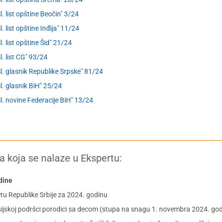
Sl. list opštine Beočin" 3/24
l. list opštine Inđija" 11/24
l. list opštine Šid" 21/24
Sl. list CG" 93/24
Sl. glasnik Republike Srpske" 81/24
Sl. glasnik BiH" 25/24
Sl. novine Federacije BiH" 13/24
a koja se nalaze u Ekspertu:
dine
 Republike Srbije za 2024. godinu
skoj podršci porodici sa decom (stupa na snagu 1. novembra 2024. god