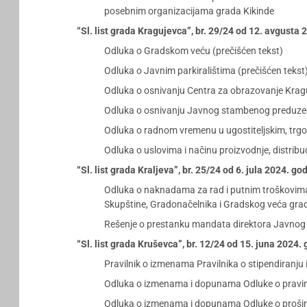
posebnim organizacijama grada Kikinde
“Sl. list grada Kragujevca”, br. 29/24 od 12. avgusta
Odluka o Gradskom veću (prečišćen tekst)
Odluka o Javnim parkiralištima (prečišćen tekst
Odluka o osnivanju Centra za obrazovanje Kragu
Odluka o osnivanju Javnog stambenog preduzeća
Odluka o radnom vremenu u ugostiteljskim, trgov
Odluka o uslovima i načinu proizvodnje, distribu
“Sl. list grada Kraljeva”, br. 25/24 od 6. jula 2024. go
Odluka o naknadama za rad i putnim troškovima 
Skupštine, Gradonačelnika i Gradskog veća grad
Rešenje o prestanku mandata direktora Javnog 
“Sl. list grada Kruševca”, br. 12/24 od 15. juna 2024.
Pravilnik o izmenama Pravilnika o stipendiranju
Odluka o izmenama i dopunama Odluke o pravima
Odluka o izmenama i dopunama Odluke o prošireni