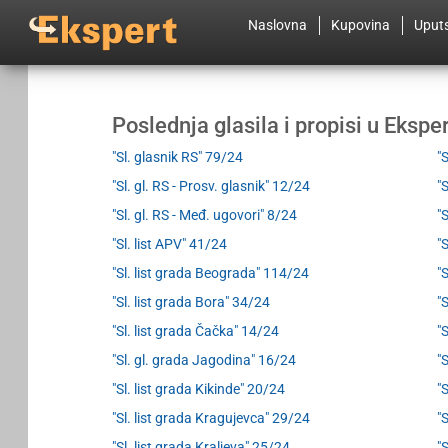
Naslovna
Kupovina
Uput
Poslednja glasila i propisi u Eksp
"Sl. glasnik RS" 79/24
"
"Sl. gl. RS - Prosv. glasnik" 12/24
"
"Sl. gl. RS - Međ. ugovori" 8/24
"
"Sl. list APV" 41/24
"
"Sl. list grada Beograda" 114/24
"
"Sl. list grada Bora" 34/24
"
"Sl. list grada Čačka" 14/24
"
"Sl. gl. grada Jagodina" 16/24
"
"Sl. list grada Kikinde" 20/24
"
"Sl. list grada Kragujevca" 29/24
"
"Sl. list grada Kraljeva" 25/24
"