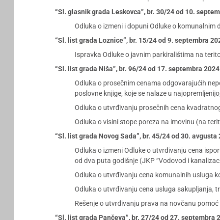
“Sl. glasnik grada Leskovca”, br. 30/24 od 10. septe
Odluka o izmeni i dopuni Odluke o komunalnim 
“Sl. list grada Loznice”, br. 15/24 od 9. septembra 2
Ispravka Odluke o javnim parkiralištima na terito
“Sl. list grada Niša”, br. 96/24 od 17. septembra 202
Odluka o prosečnim cenama odgovarajućih nepok
poslovne knjige, koje se nalaze u najopremljenij
Odluka o utvrđivanju prosečnih cena kvadratnog
Odluka o visini stope poreza na imovinu (na terit
“Sl. list grada Novog Sada”, br. 45/24 od 30. avgusta
Odluka o izmeni Odluke o utvrđivanju cena isporu
od dva puta godišnje (JKP “Vodovod i kanalizaci
Odluka o utvrđivanju cena komunalnih usluga ko
Odluka o utvrđivanju cena usluga sakupljanja, t
Rešenje o utvrđivanju prava na novčanu pomoć 
“Sl. list grada Pančeva”, br. 27/24 od 27. septembra 