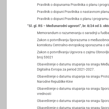
Pravilnik o dopunama Pravilnika o planu i prog
Pravilnik o dopuni Pravilnika o nastavnom plan
Pravilnik o dopuni Pravilnika o planu i program
“Sl. gl. RS – Međunarodni ugovori”, br. 8/24 od 3. ok
Memorandum o razumevanju o saradnji u fudbalu,
Zakon o potvrđivanju Sporazuma o međusobnom pr
kontekstu Centralno-evropskog sporazuma o slo
Zakon o potvrđivanju Ugovora o zajmu Obnovljivi 
broj 53021
Obaveštenje o datumu stupanja na snagu Međuna
Digitalna Evropa za period 2021-2027.
Obaveštenje o datumu stupanja na snagu Protoko
Narodne Republike Kine
Obaveštenje o datumu stupanja na snagu Sporazu
vrednosti
Obaveštenje o datumu stupanja na snagu Sporaz
Obaveštenje o datumu stupanja na snagu Sporazu