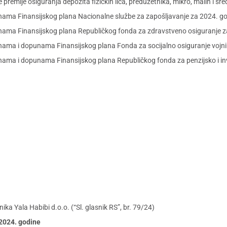
remije osiguranja depozita fizičkih lica, preduzetnika, mikro, malih i sre
nama Finansijskog plana Nacionalne službe za zapošljavanje za 2024. g
nama Finansijskog plana Republičkog fonda za zdravstveno osiguranje z
nama i dopunama Finansijskog plana Fonda za socijalno osiguranje vojni
ama i dopunama Finansijskog plana Republičkog fonda za penzijsko i in
a Yala Habibi d.o.o. (“Sl. glasnik RS”, br. 79/24)
a 2024. godine