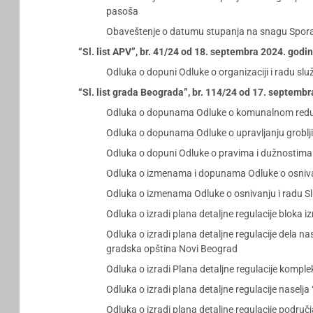
pasoša
Obaveštenje o datumu stupanja na snagu Spora
“Sl. list APV”, br. 41/24 od 18. septembra 2024. godi
Odluka o dopuni Odluke o organizaciji i radu s
“Sl. list grada Beograda”, br. 114/24 od 17. septemb
Odluka o dopunama Odluke o komunalnom redu (
Odluka o dopunama Odluke o upravljanju grobljim
Odluka o dopuni Odluke o pravima i dužnostim
Odluka o izmenama i dopunama Odluke o osniva
Odluka o izmenama Odluke o osnivanju i radu Sl
Odluka o izradi plana detaljne regulacije bloka 
Odluka o izradi plana detaljne regulacije dela n
gradska opština Novi Beograd
Odluka o izradi Plana detaljne regulacije kompl
Odluka o izradi plana detaljne regulacije naselja
Odluka o izradi plana detaljne regulacije područ