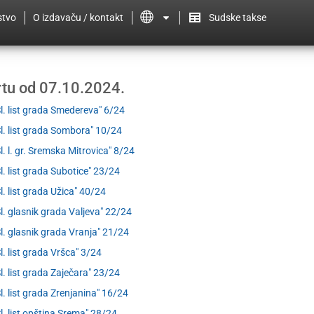
stvo
O izdavaču / kontakt
Sudske takse
ertu od 07.10.2024.
Sl. list grada Smedereva" 6/24
Sl. list grada Sombora" 10/24
Sl. l. gr. Sremska Mitrovica" 8/24
Sl. list grada Subotice" 23/24
Sl. list grada Užica" 40/24
Sl. glasnik grada Valjeva" 22/24
Sl. glasnik grada Vranja" 21/24
Sl. list grada Vršca" 3/24
Sl. list grada Zaječara" 23/24
Sl. list grada Zrenjanina" 16/24
Sl. list opština Srema" 28/24