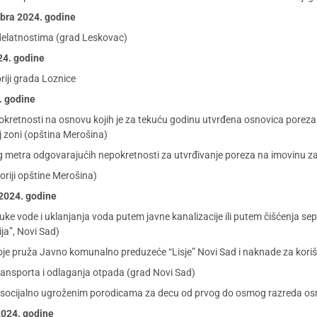
mbra 2024. godine
delatnostima (grad Leskovac)
024. godine
riji grada Loznice
4. godine
retnosti na osnovu kojih je za tekuću godinu utvrđena osnovica poreza 
oj zoni (opština Merošina)
 metra odgovarajućih nepokretnosti za utvrđivanje poreza na imovinu za 
oriji opštine Merošina)
 2024. godine
ke vode i uklanjanja voda putem javne kanalizacije ili putem čišćenja sept
ja”, Novi Sad)
je pruža Javno komunalno preduzeće “Lisje” Novi Sad i naknade za korišć
ransporta i odlaganja otpada (grad Novi Sad)
socijalno ugroženim porodicama za decu od prvog do osmog razreda osn
2024. godine