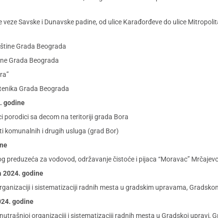
ke veze Savske i Dunavske padine, od ulice Karađorđeve do ulice Mitropolit
pštine Grada Beograda
ine Grada Beograda
ra”
tenika Grada Beograda
4. godine
 porodici sa decom na teritoriji grada Bora
i komunalnih i drugih usluga (grad Bor)
ine
 preduzeća za vodovod, održavanje čistoće i pijaca “Moravac” Mrčajevc
ta 2024. godine
ganizaciji i sistematizaciji radnih mesta u gradskim upravama, Gradskom p
2024. godine
utrašnjoj organizaciji i sistematizaciji radnih mesta u Gradskoj upravi,