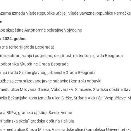
zuma između Vlade Republike Srbije i Vlade Savezne Republike Nemačke
ne
lužbe skupštine Autonomne pokrajine Vojvodine
ra 2024. godine
na teritoriji grada Beograda)
a, sahranjivanju i pogrebnoj delatnosti na teritoriji grada Beograda
a odbornika Skupštine Grada Beograda
nju i radu Službe glavnog urbaniste Grada Beograda
užbe za centralizovane javne nabavke i kontrolu nabavki
između ulica Milovana Glišića, Vukovarske i Simićeve, Gradska opština Sav
aselja Bežanijska kosa između ulica Grčke, Srđana Aleksića, Vespučijeve, M
eksa BIP-a, gradska opština Savski venac
 “Padinska skela” gradska opština Palilula
ja između ulice Kneza Miloša, Višegradske ulice i kompleksa Univerzitetsko