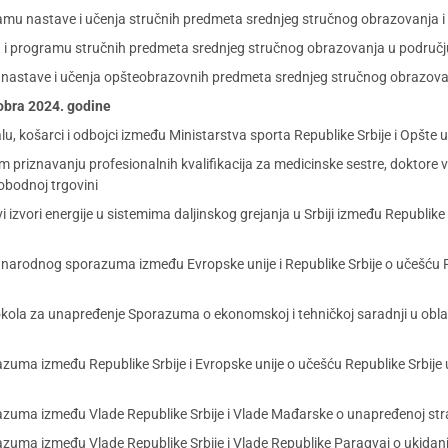
ramu nastave i učenja stručnih predmeta srednjeg stručnog obrazovanja i 
u i programu stručnih predmeta srednjeg stručnog obrazovanja u područj
u nastave i učenja opšteobrazovnih predmeta srednjeg stručnog obrazovan
tobra 2024. godine
 košarci i odbojci između Ministarstva sporta Republike Srbije i Opšte 
iznavanju profesionalnih kvalifikacija za medicinske sestre, doktore ve
bodnoj trgovini
izvori energije u sistemima daljinskog grejanja u Srbiji između Republike 
rodnog sporazuma između Evropske unije i Republike Srbije o učešću R
la za unapređenje Sporazuma o ekonomskoj i tehničkoj saradnji u oblasti
ma između Republike Srbije i Evropske unije o učešću Republike Srbije u
uma između Vlade Republike Srbije i Vlade Mađarske o unapređenoj strat
ma između Vlade Republike Srbije i Vlade Republike Paragvaj o ukidanju 