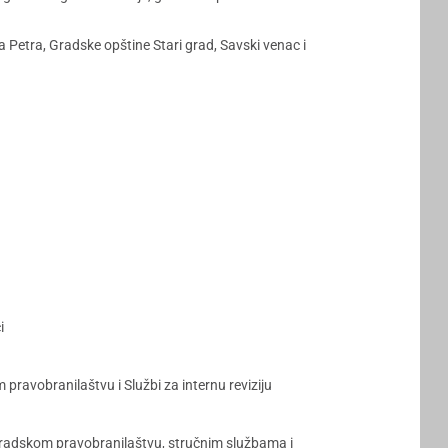
a Petra, Gradske opštine Stari grad, Savski venac i
i
ravobranilaštvu i Službi za internu reviziju
 Gradskom pravobranilaštvu, stručnim službama i