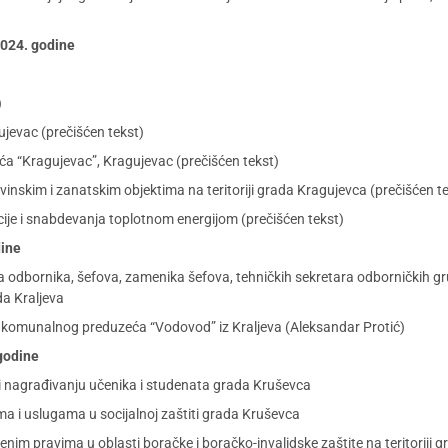
 2024. godine
)
jevac (prečišćen tekst)
 “Kragujevac”, Kragujevac (prečišćen tekst)
inskim i zanatskim objektima na teritoriji grada Kragujevca (prečišćen t
cije i snabdevanja toplotnom energijom (prečišćen tekst)
dine
odbornika, šefova, zamenika šefova, tehničkih sekretara odborničkih gru
a Kraljeva
komunalnog preduzeća “Vodovod” iz Kraljeva (Aleksandar Protić)
 godine
 i nagrađivanju učenika i studenata grada Kruševca
 i uslugama u socijalnoj zaštiti grada Kruševca
m pravima u oblasti boračke i boračko-invalidske zaštite na teritoriji 