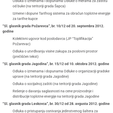
Odluka o izmenama i dopunama Odluke o merama za zaštitu
od buke (na teritoriji grada Šapca)
Izmene i dopune Tarifnog sistema za obračun toplotne energije
za tarifne kupce
“Sl. glasnik grada Požarevca”, br. 10/12 od 20. septembra 2012.
godine
Kolektivni ugovor kod poslodavca (JP “Toplifikacija”
Požarevac)
Odluka o utvrđivanju visine zakupa za poslovni prostor
(prečišćen tekst)
“Sl. glasnik grada Jagodina”, br. 15/12 od 10. oktobra 2012. godine
Odluka o izmenama i dopunama Odluke o organizaciji gradske
uprave (na teritoriji grada Jagodine)
Odluka o socijalnoj zaštiti (na teritoriji grada Jagodine)
Rešenje o davanju saglasnosti na cene proizvodnje i
distribucije toplotne energije na teritoriji grada Jagodine
“Sl. glasnik grada Leskovca”, br. 30/12 od 28. avgusta 2012. godine
Odluka o pristupanju osnivanja jedinstvenog šaltera za