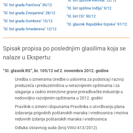
"Sl. list opštine Kikinda" 22/12
"Sl. list grada Pančeva" 30/12
"Sl. list opštine Inđija" 9/12
"Sl. list grada Zrenjanina" 28/12
"Sl. list CG" 50/12
"Sl. list grada Sombora" 10/12
"Sl. glasnik Republike Srpske" 97/12
"Sl. list grada Smedereva" 12/12
Spisak propisa po poslednjim glasilima koja se
nalaze u Ekspertu:
“Sl. glasnik RS”, br. 105/12 od 2. novembra 2012. godine
Uredba o izmenama Uredbe o uslovima za podsticaj i razvoj
preduzeća i preduzetništva u nerazvijenim opštinama i za
ulaganja u radno intenzivne grane prerađivačke industrije u
nedovoljno razvijenim opštinama u 2012. godini
Pravilnik o izmeni i dopunama Pravilnika o utvrđivanju plana
izdavanja prigodnih poštanskih maraka i vrednosnica i motiva
redovnih izdanja poštanskih maraka i vrednosnica
Odluka Ustavnog suda (broj VIIIU-413/2012)