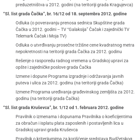
preduzetništva u 2012. godini (na teritoriji grada Kragujevca)
“Sl. list grada Čačka”, br. 16/12 od 18. septembra 2012. godine
Odluka (o poveravanju prenosa sednica Skupštine grada
Čačka u 2012. godini – TV “Galaksija” Čačak i zajednički TV
Telemark Čačak i Moja TV)
Odluka o utvrđivanju prosečne tržišne cene kvadratnog metra
nepokretnosti na teritoriji grada Čačka za 2012. godinu
Rešenje o rasporedu radnog vremena u Gradskoj upravi za
opšte i zajedničke poslove grada Čačka
Izmene i dopune Programa izgradnje i održavanja javnih
puteva i ulica za 2012. godinu (na teritoriji grada Čačka)
Izmene Programa uređivanja građevinskog zemljišta za 2012.
godinu (na teritoriji grada Čačka)
“Sl. list grada Kruševca”, br. 1/12 od 1. februara 2012. godine
Pravilnik o izmenama i dopunama Pravilnika o koeficijentima
za obračun i isplatu plata zaposlenih i postavljenih lica u
Gradskoj upravi grada Kruševca
Pravilnik o kriterijumima za korišćenje sredstava Budžetskog