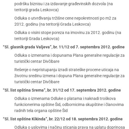
podršku biznisu i za izdavanje građevinskih dozvola (na
teritoriji grada Leskovca)
Odluka o utvrđivanju tržišne cene nepokretnosti po m2 za
2012. godinu (na teritoriji Grada Leskovca)
Odluka o visini stope poreza na imovinu za 2012. godinu (na
teritoriji Grada Leskovca)
“Sl. glasnik grada Valjeva”, br. 11/12 od 7. septembra 2012. godine
Odluka o izmenama i dopunama Plana generalne regulacije za
turistički centar Divčibare
Rešenje o nepristupanju izradi strateške procene uticaja na
životnu sredinu izmena i dopuna Plana generalne regulacije za
turistički centar Divčibare
“Sl. list opština Srema”, br. 31/12 od 17. septembra 2012. godine
Odluka o izmenama Odluke o platama i naknadi troškova
funkcionerima opštine Šid, odbornicima skupštine i članovima
radnih tela organa opštine Šid
“Sl. list opštine Kikinda”, br. 22/12 od 18. septembra 2012. godine
Odluka o uslovima i načinu sticanja prava na uplatu doprinosa