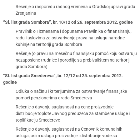
Rešenje o rasporedu radnog vremena u Gradskoj upravi grada
Zrenjanina
“Sl. list grada Sombora”, br. 10/12 od 26. septembra 2012. godine
Pravilnik o I izmenama i dopunama Pravilnika o finansiranju,
radu i uslovima za ostvarivanje prava na uslugu narodne
kuhinje na teritoriji grada Sombora
Rešenje (o pravu na mesečnu finansijsku pomoć koju ostvaruju
nezaposlene trudnice i porodilje sa prebivalištem na teritoriji
grada Sombora)
“Sl. list grada Smedereva”, br. 12/12 od 25. septembra 2012.
godine
Odluka o načinu i kriterijumima za ostvarivanje finansijske
pomoći penzionerima grada Smedereva
Rešenje o davanju saglasnosti na cene proizvodnje i
distribucije toplote Javnog preduzeća za stambene usluge i
toplifikaciju Smederevo
Rešenje o davanju saglasnosti na Cenovnik komunalnih
usluga, osim usluga proizvodnje i distribucije vode sa