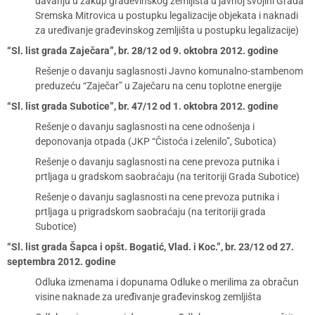
davanju u zakup građevinskog zemljišta u javnoj svojini Grada
Sremska Mitrovica u postupku legalizacije objekata i naknadi
za uređivanje građevinskog zemljišta u postupku legalizacije)
“Sl. list grada Zaječara”, br. 28/12 od 9. oktobra 2012. godine
Rešenje o davanju saglasnosti Javno komunalno-stambenom
preduzeću “Zaječar” u Zaječaru na cenu toplotne energije
“Sl. list grada Subotice”, br. 47/12 od 1. oktobra 2012. godine
Rešenje o davanju saglasnosti na cene odnošenja i
deponovanja otpada (JKP “Čistoća i zelenilo”, Subotica)
Rešenje o davanju saglasnosti na cene prevoza putnika i
prtljaga u gradskom saobraćaju (na teritoriji Grada Subotice)
Rešenje o davanju saglasnosti na cene prevoza putnika i
prtljaga u prigradskom saobraćaju (na teritoriji grada
Subotice)
“Sl. list grada Šapca i opšt. Bogatić, Vlad. i Koc.”, br. 23/12 od 27.
septembra 2012. godine
Odluka izmenama i dopunama Odluke o merilima za obračun
visine naknade za uređivanje građevinskog zemljišta