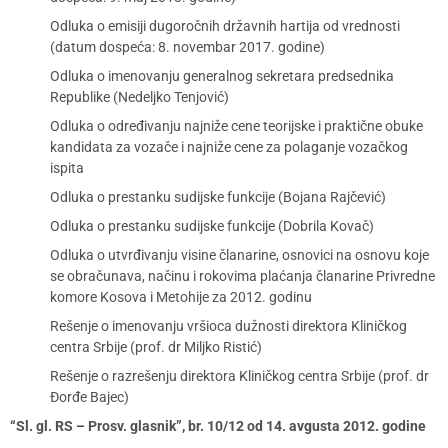
Odluka o emisiji dugoročnih državnih hartija od vrednosti
(datum dospeća: 8. novembar 2017. godine)
Odluka o imenovanju generalnog sekretara predsednika
Republike (Nedeljko Tenjović)
Odluka o određivanju najniže cene teorijske i praktične obuke
kandidata za vozače i najniže cene za polaganje vozačkog
ispita
Odluka o prestanku sudijske funkcije (Bojana Rajčević)
Odluka o prestanku sudijske funkcije (Dobrila Kovač)
Odluka o utvrđivanju visine članarine, osnovici na osnovu koje
se obračunava, načinu i rokovima plaćanja članarine Privredne
komore Kosova i Metohije za 2012. godinu
Rešenje o imenovanju vršioca dužnosti direktora Kliničkog
centra Srbije (prof. dr Miljko Ristić)
Rešenje o razrešenju direktora Kliničkog centra Srbije (prof. dr
Đorđe Bajec)
“Sl. gl. RS – Prosv. glasnik”, br. 10/12 od 14. avgusta 2012. godine