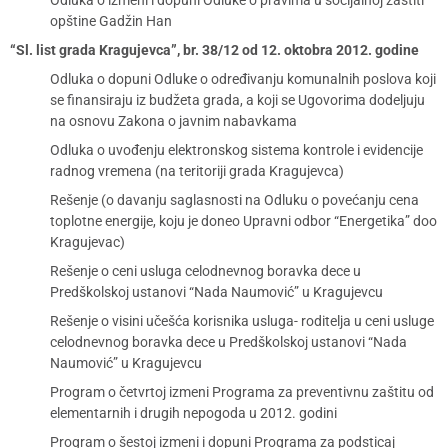
Odluka o izmeni i dopuni Odluke o pravima u socijalnoj zaštiti
opštine Gadžin Han
“Sl. list grada Kragujevca”, br. 38/12 od 12. oktobra 2012. godine
Odluka o dopuni Odluke o određivanju komunalnih poslova koji
se finansiraju iz budžeta grada, a koji se Ugovorima dodeljuju
na osnovu Zakona o javnim nabavkama
Odluka o uvođenju elektronskog sistema kontrole i evidencije
radnog vremena (na teritoriji grada Kragujevca)
Rešenje (o davanju saglasnosti na Odluku o povećanju cena
toplotne energije, koju je doneo Upravni odbor “Energetika” doo
Kragujevac)
Rešenje o ceni usluga celodnevnog boravka dece u
Predškolskoj ustanovi “Nada Naumović” u Kragujevcu
Rešenje o visini učešća korisnika usluga- roditelja u ceni usluge
celodnevnog boravka dece u Predškolskoj ustanovi “Nada
Naumović” u Kragujevcu
Program o četvrtoj izmeni Programa za preventivnu zaštitu od
elementarnih i drugih nepogoda u 2012. godini
Program o šestoj izmeni i dopuni Programa za podsticaj