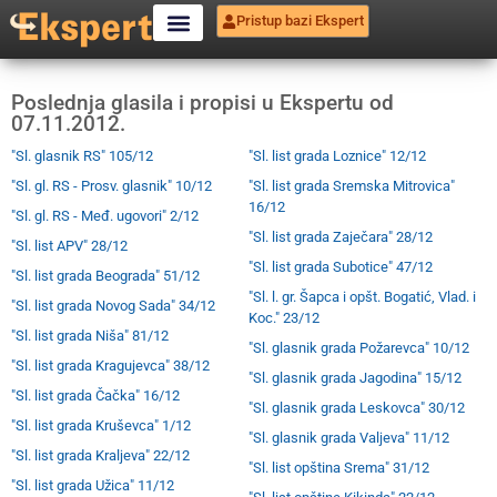
Pristup bazi Ekspert
Poslednja glasila i propisi u Ekspertu od
07.11.2012.
"Sl. glasnik RS" 105/12
"Sl. list grada Loznice" 12/12
"Sl. gl. RS - Prosv. glasnik" 10/12
"Sl. list grada Sremska Mitrovica"
16/12
"Sl. gl. RS - Međ. ugovori" 2/12
"Sl. list grada Zaječara" 28/12
"Sl. list APV" 28/12
"Sl. list grada Subotice" 47/12
"Sl. list grada Beograda" 51/12
"Sl. l. gr. Šapca i opšt. Bogatić, Vlad. i
"Sl. list grada Novog Sada" 34/12
Koc." 23/12
"Sl. list grada Niša" 81/12
"Sl. glasnik grada Požarevca" 10/12
"Sl. list grada Kragujevca" 38/12
"Sl. glasnik grada Jagodina" 15/12
"Sl. list grada Čačka" 16/12
"Sl. glasnik grada Leskovca" 30/12
"Sl. list grada Kruševca" 1/12
"Sl. glasnik grada Valjeva" 11/12
"Sl. list grada Kraljeva" 22/12
"Sl. list opština Srema" 31/12
"Sl. list grada Užica" 11/12