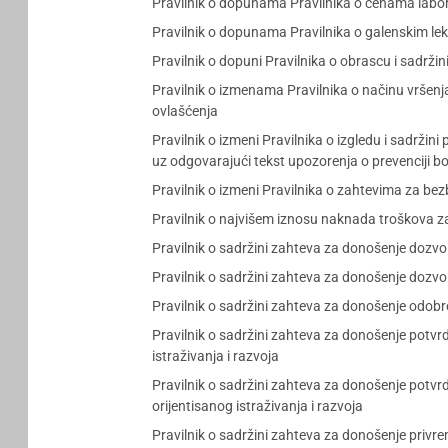
Pravilnik o dopunama Pravilnika o cenama labor
Pravilnik o dopunama Pravilnika o galenskim lek
Pravilnik o dopuni Pravilnika o obrascu i sadržin
Pravilnik o izmenama Pravilnika o načinu vršenj
ovlašćenja
Pravilnik o izmeni Pravilnika o izgledu i sadrž
uz odgovarajući tekst upozorenja o prevenciji bo
Pravilnik o izmeni Pravilnika o zahtevima za bez
Pravilnik o najvišem iznosu naknada troškova 
Pravilnik o sadržini zahteva za donošenje dozvole
Pravilnik o sadržini zahteva za donošenje dozvole
Pravilnik o sadržini zahteva za donošenje odobre
Pravilnik o sadržini zahteva za donošenje potvrd
istraživanja i razvoja
Pravilnik o sadržini zahteva za donošenje potvrde
orijentisanog istraživanja i razvoja
Pravilnik o sadržini zahteva za donošenje privre