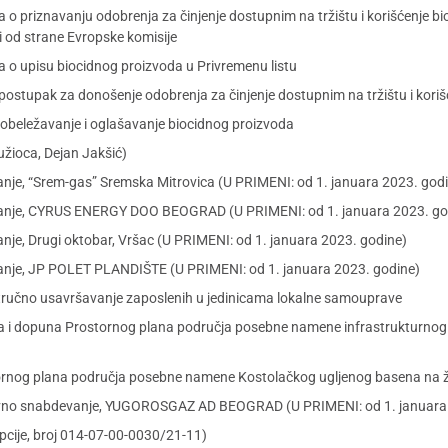
ja o priznavanju odobrenja za činjenje dostupnim na tržištu i korišćenje
i od strane Evropske komisije
ja o upisu biocidnog proizvoda u Privremenu listu
i postupak za donošenje odobrenja za činjenje dostupnim na tržištu i kori
 obeležavanje i oglašavanje biocidnog proizvoda
užioca, Dejan Jakšić)
nje, “Srem-gas” Sremska Mitrovica (U PRIMENI: od 1. januara 2023. god
evanje, CYRUS ENERGY DOO BEOGRAD (U PRIMENI: od 1. januara 2023. go
nje, Drugi oktobar, Vršac (U PRIMENI: od 1. januara 2023. godine)
anje, JP POLET PLANDIŠTE (U PRIMENI: od 1. januara 2023. godine)
stručno usavršavanje zaposlenih u jedinicama lokalne samouprave
na i dopuna Prostornog plana područja posebne namene infrastrukturnog 
stornog plana područja posebne namene Kostolačkog ugljenog basena na ž
javno snabdevanje, YUGOROSGAZ AD BEOGRAD (U PRIMENI: od 1. januara
pcije, broj 014-07-00-0030/21-11)