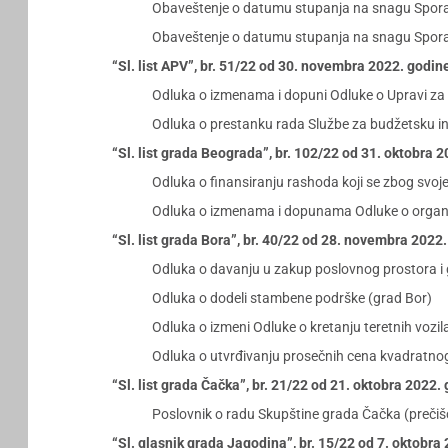
Obaveštenje o datumu stupanja na snagu Sporaz
Obaveštenje o datumu stupanja na snagu Sporazu
“Sl. list APV”, br. 51/22 od 30. novembra 2022. godin
Odluka o izmenama i dopuni Odluke o Upravi za 
Odluka o prestanku rada Službe za budžetsku i
“Sl. list grada Beograda”, br. 102/22 od 31. oktobra 
Odluka o finansiranju rashoda koji se zbog svoje
Odluka o izmenama i dopunama Odluke o organiza
“Sl. list grada Bora”, br. 40/22 od 28. novembra 2022
Odluka o davanju u zakup poslovnog prostora i 
Odluka o dodeli stambene podrške (grad Bor)
Odluka o izmeni Odluke o kretanju teretnih vozila
Odluka o utvrđivanju prosečnih cena kvadratnog
“Sl. list grada Čačka”, br. 21/22 od 21. oktobra 2022.
Poslovnik o radu Skupštine grada Čačka (prečiš
“Sl. glasnik grada Jagodina”, br. 15/22 od 7. oktobra