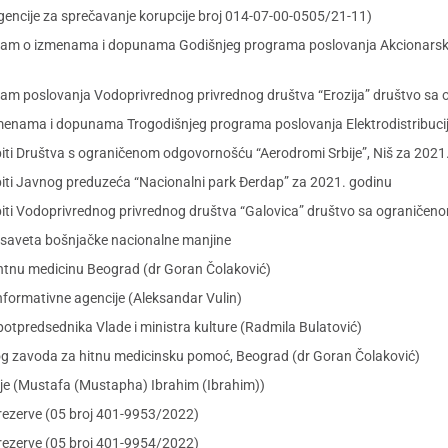
Agencije za sprečavanje korupcije broj 014-07-00-0505/21-11)
gram o izmenama i dopunama Godišnjeg programa poslovanja Akcionarsko
gram poslovanja Vodoprivrednog privrednog društva “Erozija” društvo s
menama i dopunama Trogodišnjeg programa poslovanja Elektrodistribucija
iti Društva s ograničenom odgovornošću “Aerodromi Srbije”, Niš za 2021
iti Javnog preduzeća “Nacionalni park Đerdap” za 2021. godinu
biti Vodoprivrednog privrednog društva “Galovica” društvo sa ogranič
 saveta bošnjačke nacionalne manjine
ntnu medicinu Beograd (dr Goran Čolaković)
nformativne agencije (Aleksandar Vulin)
otpredsednika Vlade i ministra kulture (Radmila Bulatović)
og zavoda za hitnu medicinsku pomoć, Beograd (dr Goran Čolaković)
bije (Mustafa (Mustapha) Ibrahim (Ibrahim))
rezerve (05 broj 401-9953/2022)
rezerve (05 broj 401-9954/2022)