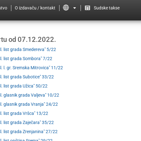
stvo
O izdavaču / kontakt
Sudske takse
ertu od 07.12.2022.
Sl. list grada Smedereva" 5/22
Sl. list grada Sombora" 7/22
Sl. l. gr. Sremska Mitrovica" 11/22
Sl. list grada Subotice" 33/22
Sl. list grada Užica" 50/22
Sl. glasnik grada Valjeva" 10/22
Sl. glasnik grada Vranja" 24/22
Sl. list grada Vršca" 13/22
Sl. list grada Zaječara" 35/22
Sl. list grada Zrenjanina" 27/22
Sl. list opština Srema" 29/22