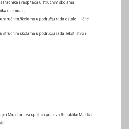
h saradnika i vaspitača u stručnim školama
ika u gimnaziji
a u stručnim školama u području rada ostalo – lične
 u stručnim školama u području rada Tekstilstvo i
e i Ministarstva spoljnih poslova Republike Maldivi
ji