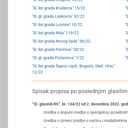
"Sl. list grada Kruševca" 15/22
"
"Sl. gl. grada Leskovca" 32/22
"S
"Sl. list grada Loznice" 10/22
"S
"Sl. list grada Niša" 119/22
"
"Sl. list grada Novog Sada" 56/22
"
"Sl. list grada Pančeva" 28/22
"
"Sl. gl. grada Požarevca" 7/22
"
"Sl. list grada Šapca i opšt. Bogatić, Vlad. i Koc."
12/22
Spisak propisa po poslednjim glasilim
“Sl. glasnik RS”, br. 134/22 od 2. decembra 2022. go
Uredba o dopuni Uredbe o specijalnoj i posebnim 
Uredba o izmeni Uredbe o načinu i modalitetima 