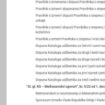
Pravilnik o izmenama i dopuni Pravilnika o step
Pravilnik o izmeni i dopunama Pravilnika o step
Pravilnik o izmeni i dopuni Pravilnika o stepenu
usluge
Pravilnik o izmeni i dopuni Pravilnika o stepenu
kožarstvo
Pravilnik o izmeni Pravilnika o stepenu i vrsti o
Dopuna Kataloga udžbenika za četvrti i osmi ra
Dopuna Kataloga udžbenika za drugi i šesti raz
Dopuna Kataloga udžbenika za drugi razred i še
Dopuna Kataloga udžbenika za prvi i peti razre
Dopuna Kataloga udžbenika za prvi razred i pet
Dopuna Kataloga udžbenika za treći i sedmi raz
“Sl. gl. RS – Međunarodni ugovori”, br. 5/22 od 1. d
Memorandum o razumevanju o bilateralnim politič
Sporazum između Vlade Republike Srbije i Vlad