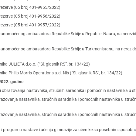
rezerve (05 broj 401-9955/2022)
rezerve (05 broj 401-9956/2022)
rezerve (05 broj 401-9957/2022)
punomoćenog ambasadora Republike Srbije u Republici Nauru, na nerezide
opunomoćenog ambasadora Republike Srbije u Turkmenistanu, na nereziden
a JULIETA d.o.o. (“Sl. glasnik RS”, br. 134/22)
a Philip Morris Operations a.d. Niš (“Sl. glasnik RS”, br. 134/22)
 2022. godine
sti obrazovanja nastavnika, stručnih saradnika i pomoćnih nastavnika u 
 obrazovanja nastavnika, stručnih saradnika i pomoćnih nastavnika u str
 obrazovanja nastavnika, stručnih saradnika i pomoćnih nastavnika u str
u i programu nastave i učenja gimnazije za učenike sa posebnim sposobnos