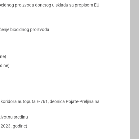
 biocidnog proizvoda donetog u skladu sa propisom EU
šćenje biocidnog proizvoda
ine)
dine)
koridora autoputa E-761, deonica Pojate-Preljina na
ivotnu sredinu
 2023. godine)