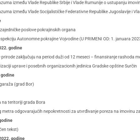
uma između Vlade Republike Srbije i Vlade Rumunije o ustupanju imovin
ma između Vlade Socijalističke Federativne Republike Jugoslavije i Vlad
e
zajedničke poslove pokrajinskih organa
nspekciju Autonomne pokrajine Vojvodine (U PRIMENI OD: 1. januara 202
2022. godine
 prirode zaključuju na period duži od 12 meseci – finansiranje rashoda mob
ciji uprave i posebnih organizacionih jedinica Gradske opštine Surčin
. godine
garaža (grad Bor)
 na teritoriji grada Bora
 metra odgovarajućih nepokretnosti za utvrđivanje poreza na imovinu za 
 godine
ćen tekst)
 2022. godine