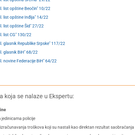
Sl. list opštine Beočin" 10/22
l. list opštine Inđija" 14/22
l. list opštine Šid" 27/22
Sl. list CG" 130/22
Sl. glasnik Republike Srpske" 117/22
Sl. glasnik BiH" 68/22
Sl. novine Federacije BiH" 64/22
a koja se nalaze u Ekspertu:
dine
jedinicama policije
izračunavanja troškova koji su nastali kao direktan rezultat saobraćanja