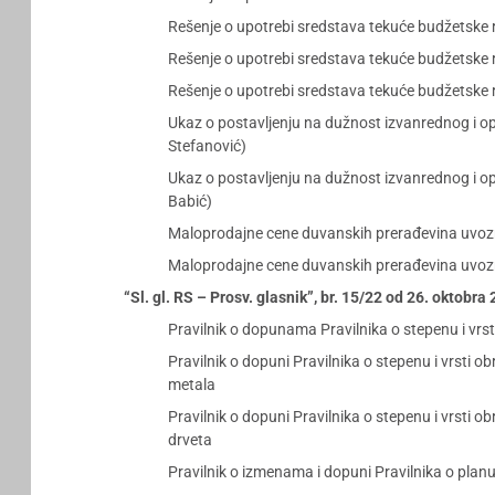
Rešenje o upotrebi sredstava tekuće budžetske 
Rešenje o upotrebi sredstava tekuće budžetske 
Rešenje o upotrebi sredstava tekuće budžetske 
Ukaz o postavljenju na dužnost izvanrednog i o
Stefanović)
Ukaz o postavljenju na dužnost izvanrednog i 
Babić)
Maloprodajne cene duvanskih prerađevina uvoznik
Maloprodajne cene duvanskih prerađevina uvoznik
“Sl. gl. RS – Prosv. glasnik”, br. 15/22 od 26. oktobra
Pravilnik o dopunama Pravilnika o stepenu i vr
Pravilnik o dopuni Pravilnika o stepenu i vrsti
metala
Pravilnik o dopuni Pravilnika o stepenu i vrsti
drveta
Pravilnik o izmenama i dopuni Pravilnika o plan