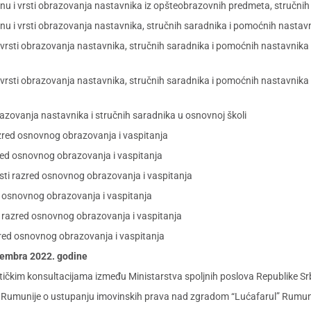
enu i vrsti obrazovanja nastavnika iz opšteobrazovnih predmeta, stručni
enu i vrsti obrazovanja nastavnika, stručnih saradnika i pomoćnih nastavn
 i vrsti obrazovanja nastavnika, stručnih saradnika i pomoćnih nastavnik
 i vrsti obrazovanja nastavnika, stručnih saradnika i pomoćnih nastavnika
brazovanja nastavnika i stručnih saradnika u osnovnoj školi
zred osnovnog obrazovanja i vaspitanja
red osnovnog obrazovanja i vaspitanja
sti razred osnovnog obrazovanja i vaspitanja
d osnovnog obrazovanja i vaspitanja
i razred osnovnog obrazovanja i vaspitanja
red osnovnog obrazovanja i vaspitanja
ecembra 2022. godine
kim konsultacijama između Ministarstva spoljnih poslova Republike Srbij
e Rumunije o ustupanju imovinskih prava nad zgradom “Lućafarul” Rumuni