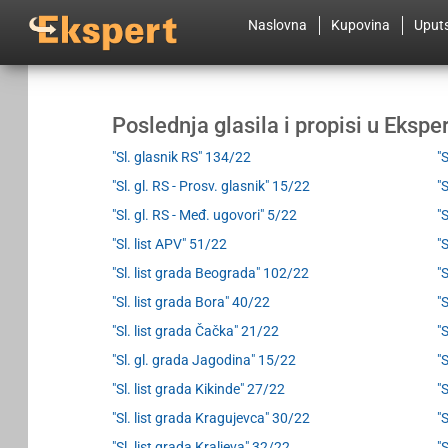
Naslovna
Kupovina
Uput
Poslednja glasila i propisi u Eksp
"Sl. glasnik RS" 134/22
"
"Sl. gl. RS - Prosv. glasnik" 15/22
"
"Sl. gl. RS - Međ. ugovori" 5/22
"
"Sl. list APV" 51/22
"
"Sl. list grada Beograda" 102/22
"
"Sl. list grada Bora" 40/22
"
"Sl. list grada Čačka" 21/22
"
"Sl. gl. grada Jagodina" 15/22
"
"Sl. list grada Kikinde" 27/22
"
"Sl. list grada Kragujevca" 30/22
"
"Sl. list grada Kraljeva" 32/22
"