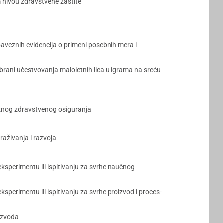
 nivou zdravstvene zaštite
aveznih evidencija o primeni posebnih mera i
abrani učestvovanja maloletnih lica u igrama na sreću
eznog zdravstvenog osiguranja
raživanja i razvoja
eksperimentu ili ispitivanju za svrhe naučnog
sperimentu ili ispitivanju za svrhe proizvod i proces-
oizvoda