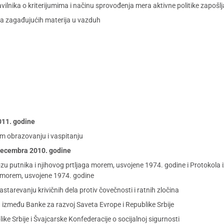
lnika o kriterijumima i načinu sprovođenja mera aktivne politike zapošl
ja zagađujućih materija u vazduh
2011. godine
m obrazovanju i vaspitanju
 decembra 2010. godine
ozu putnika i njihovog prtljaga morem, usvojene 1974. godine i Protokol
a morem, usvojene 1974. godine
tarevanju krivičnih dela protiv čovečnosti i ratnih zločina
između Banke za razvoj Saveta Evrope i Republike Srbije
 Srbije i Švajcarske Konfederacije o socijalnoj sigurnosti