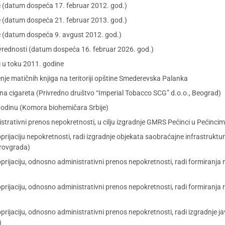
je (datum dospeća 17. februar 2012. god.)
je (datum dospeća 21. februar 2013. god.)
je (datum dospeća 9. avgust 2012. god.)
 vrednosti (datum dospeća 16. februar 2026. god.)
li u toku 2011. godine
je matičnih knjiga na teritoriji opštine Smederevska Palanka
na cigareta (Privredno društvo “Imperial Tobacco SCG” d.o.o., Beograd)
 godinu (Komora biohemičara Srbije)
strativni prenos nepokretnosti, u cilju izgradnje GMRS Pećinci u Pećinci
prijaciju nepokretnosti, radi izgradnje objekata saobraćajne infrastruktur
trovgrada)
prijaciju, odnosno administrativni prenos nepokretnosti, radi formiranja 
prijaciju, odnosno administrativni prenos nepokretnosti, radi formiranja r
prijaciju, odnosno administrativni prenos nepokretnosti, radi izgradnje j
)