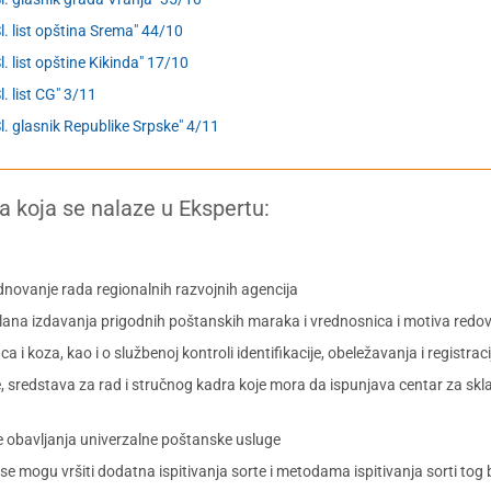
Sl. list opština Srema" 44/10
Sl. list opštine Kikinda" 17/10
l. list CG" 3/11
Sl. glasnik Republike Srpske" 4/11
a koja se nalaze u Ekspertu:
rednovanje rada regionalnih razvojnih agencija
Plana izdavanja prigodnih poštanskih maraka i vrednosnica i motiva redo
a i koza, kao i o službenoj kontroli identifikacije, obeležavanja i registrac
, sredstava za rad i stručnog kadra koje mora da ispunjava centar za skla
e obavljanja univerzalne poštanske usluge
 se mogu vršiti dodatna ispitivanja sorte i metodama ispitivanja sorti tog b