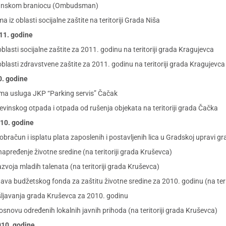
đanskom braniocu (Ombudsman)
z oblasti socijalne zaštite na teritoriji Grada Niša
011. godine
asti socijalne zaštite za 2011. godinu na teritoriji grada Kragujevca
lasti zdravstvene zaštite za 2011. godinu na teritoriji grada Kragujevca
0. godine
ma usluga JKP “Parking servis” Čačak
evinskog otpada i otpada od rušenja objekata na teritoriji grada Čačka
010. godine
 obračun i isplatu plata zaposlenih i postavljenih lica u Gradskoj upravi 
apređenje životne sredine (na teritoriji grada Kruševca)
zvoja mladih talenata (na teritoriji grada Kruševca)
a budžetskog fonda za zaštitu životne sredine za 2010. godinu (na teri
ljavanja grada Kruševca za 2010. godinu
novu određenih lokalnih javnih prihoda (na teritoriji grada Kruševca)
2010. godine