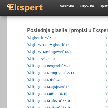
Naslovna
Kupovina
Uput
Poslednja glasila i propisi u Eksp
"Sl. glasnik RS" 6/11
"
"Sl. gl. RS - Prosv. glasnik" 1/11
"
"Sl. gl. RS - Međ. ugovori" 13/10
"
"Sl. list APV" 23/10
"
"Sl. list grada Beograda" 50/10
"
"Sl. list grada Novog Sada" 2/11
"
"Sl. list grada Niša" 94/10
"
"Sl. list grada Kragujevca" 1/11
"
"Sl. list grada Čačka" 15/10
"
"Sl. list grada Kruševca" 6/10
"
"Sl. list grada Kraljeva" 25/10
"