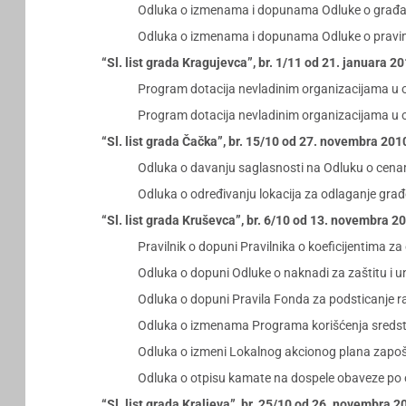
Odluka o izmenama i dopunama Odluke o gra
Odluka o izmenama i dopunama Odluke o pravima i
“Sl. list grada Kragujevca”, br. 1/11 od 21. januara 2
Program dotacija nevladinim organizacijama u obl
Program dotacija nevladinim organizacijama u ob
“Sl. list grada Čačka”, br. 15/10 od 27. novembra 201
Odluka o davanju saglasnosti na Odluku o cena
Odluka o određivanju lokacija za odlaganje građ
“Sl. list grada Kruševca”, br. 6/10 od 13. novembra 2
Pravilnik o dopuni Pravilnika o koeficijentima za
Odluka o dopuni Odluke o naknadi za zaštitu i un
Odluka o dopuni Pravila Fonda za podsticanje ra
Odluka o izmenama Programa korišćenja sredstav
Odluka o izmeni Lokalnog akcionog plana zapoš
Odluka o otpisu kamate na dospele obaveze po os
“Sl. list grada Kraljeva”, br. 25/10 od 26. novembra 