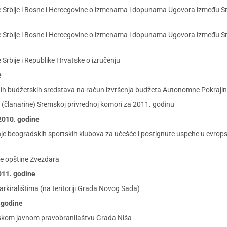
 Srbije i Bosne i Hercegovine o izmenama i dopunama Ugovora između Sr
Srbije i Bosne i Hercegovine o izmenama i dopunama Ugovora između Srbi
rbije i Republike Hrvatske o izručenju
e
nih budžetskih sredstava na račun izvršenja budžeta Autonomne Pokraji
 (članarine) Sremskoj privrednoj komori za 2011. godinu
 2010. godine
anje beogradskih sportskih klubova za učešće i postignute uspehe u evro
ke opštine Zvezdara
2011. godine
arkiralištima (na teritoriji Grada Novog Sada)
. godine
kom javnom pravobranilaštvu Grada Niša