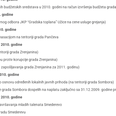
ih budžetskih sredstava u 2010. godini na račun izvršenja budžeta grada
0. godine
vnog odbora JKP “Gradska toplana” Užice na cene usluge grejanja)
10. godine
asacijom na teritoriji grada Pančeva
a 2010. godine
itoriji grada Zrenjanina)
u protiv korupcije grada Zrenjanina)
 zapošljavanja grada Zrenjanina za 2011. godinu)
2010. godine
osnovu određenih lokalnih javnih prihoda (na teritoriji grada Sombora)
e grada Sombora dospelih na naplatu zaključno sa 31.12.2009. godine pr
a 2010. godine
usavršavanja mladih talenata Smederevo
 gradu Smederevu