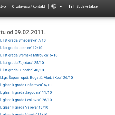
stvo
O izdavaču / kontakt
Sudske takse
ertu od 09.02.2011.
Sl. list grada Smedereva" 7/10
Sl. list grada Loznice" 12/10
Sl. list grada Sremska Mitrovica" 6/10
Sl. list grada Zaječara" 25/10
Sl. list grada Subotice" 40/10
Sl.l.gr. Šapca i opšt. Bogatić, Vlad. i Koc." 26/10
Sl. glasnik grada Požarevca" 6/10
Sl. glasnik grada Jagodina" 11/10
Sl. glasnik grada Leskovca" 26/10
Sl. glasnik grada Valjeva" 13/10
Sl. glasnik grada Vranja" 35/10