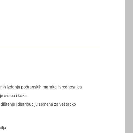
vnih izdanja poštanskih maraka i vrednosnica
ije ovaca i koza
dištenje i distribuciju semena za veštačko
ilja