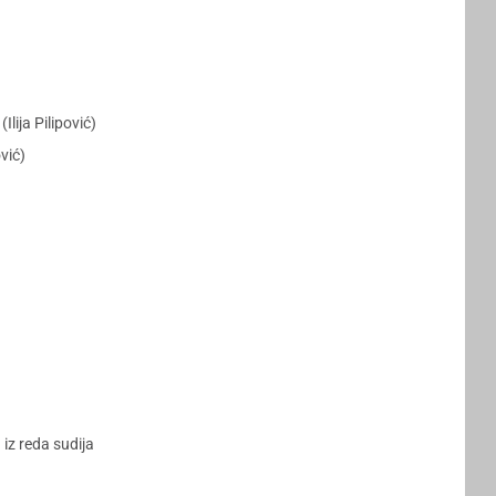
lija Pilipović)
vić)
iz reda sudija