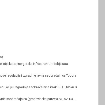
ma)
e, objekata energetske infrastrukture i objekata
nove regulacije i izgradnje javne saobraćajnice Todora
egulacije i izgradnje saobraćajnice Krak B-H u bloku B
avnih saobraćajnica (građevinska parcela S1, S2, S3,…,