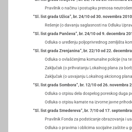
Pravilnik o načinu i postupku prenosa neutrošen
“Sl. list grada Užica”, br. 24/10 od 30. novembra 201
Rešenje (o davanju saglasnosti na Odluku Upra
“Sl. list grada Pančeva”, br. 24/10 od 9. decembra 20
Odluka o uređenju poljoprivrednog zemljišta kom
“Sl. list grada Zrenjanina”, br. 22/10 od 22. decembr
Odluka o ovlašćenjima komunalne policije (na ter
Zaključak (o prihvatanju Lokalnog plana za borb
Zaključak (o usvajanju Lokalnog akcionog plana
“Sl. list grada Sombora”, br. 12/10 od 26. novembra 
Odluka o otpisu dela dospelog poreskog duga po 
Odluka o otpisu kamate na izvorne javne prihod
“Sl. list grada Smedereva”, br. 7/10 od 17. septembr
Pravilnik Fonda za podsticanje obrazovanja i 
Odluka o pravima i oblicima socijalne zaštite u