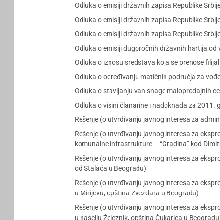
Odluka o emisiji državnih zapisa Republike Srbi
Odluka o emisiji državnih zapisa Republike Srbi
Odluka o emisiji državnih zapisa Republike Srbi
Odluka o emisiji dugoročnih državnih hartija od
Odluka o iznosu sredstava koja se prenose filija
Odluka o određivanju matičnih područja za vođen
Odluka o stavljanju van snage maloprodajnih ce
Odluka o visini članarine i nadoknada za 2011.
Rešenje (o utvrđivanju javnog interesa za admini
Rešenje (o utvrđivanju javnog interesa za ekspro
komunalne infrastrukture – “Gradina” kod Dimi
Rešenje (o utvrđivanju javnog interesa za ekspro
od Stalaća u Beogradu)
Rešenje (o utvrđivanju javnog interesa za ekspro
u Mirijevu, opština Zvezdara u Beogradu)
Rešenje (o utvrđivanju javnog interesa za ekspro
u naselju Železnik, opština Čukarica u Beogradu