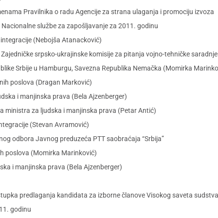
menama Pravilnika o radu Agencije za strana ulaganja i promociju izvoza
 Nacionalne službe za zapošljavanje za 2011. godinu
integracije (Nebojša Atanacković)
jedničke srpsko-ukrajinske komisije za pitanja vojno-tehničke saradnje (I
ublike Srbije u Hamburgu, Savezna Republika Nemačka (Momirka Marinko
jnih poslova (Dragan Marković)
udska i manjinska prava (Bela Ajzenberger)
ministra za ljudska i manjinska prava (Petar Antić)
integracije (Stevan Avramović)
rnog odbora Javnog preduzeća PTT saobraćaja “Srbija”
ih poslova (Momirka Marinković)
ska i manjinska prava (Bela Ajzenberger)
upka predlaganja kandidata za izborne članove Visokog saveta sudstva 
11. godinu