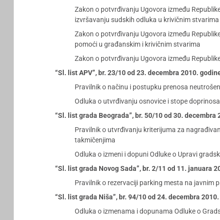
Zakon o potvrđivanju Ugovora između Republike
izvršavanju sudskih odluka u krivičnim stvarima
Zakon o potvrđivanju Ugovora između Republike 
pomoći u građanskim i krivičnim stvarima
Zakon o potvrđivanju Ugovora između Republike S
“Sl. list APV”, br. 23/10 od 23. decembra 2010. godin
Pravilnik o načinu i postupku prenosa neutroše
Odluka o utvrđivanju osnovice i stope doprinosa
“Sl. list grada Beograda”, br. 50/10 od 30. decembra
Pravilnik o utvrđivanju kriterijuma za nagrađiv
takmičenjima
Odluka o izmeni i dopuni Odluke o Upravi grads
“Sl. list grada Novog Sada”, br. 2/11 od 11. januara 
Pravilnik o rezervaciji parking mesta na javnim p
“Sl. list grada Niša”, br. 94/10 od 24. decembra 2010
Odluka o izmenama i dopunama Odluke o Grads