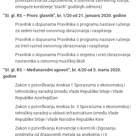
poslodavcima da zaposlenima, u uslovima vanrednog stanja,
omoguće korišćenje “starih” godišnjih odmora)
“Sl. gl. RS – Prosv. glasnik”, br. 1/20 od 21. januara 2020. godine
Pravilnik o dopunama Pravilnika o programu nastave i učenja
za sedmi razred osnovnog obrazovanja i vaspitanja
Pravilnik o dopunama Pravilnika o programu nastave i učenja
za treći razred osnovnog obrazovanja i vaspitanja
Pravilnik o dopunama Pravilnika o stepenu i vrsti obrazovanja
nastavnika u osnovnoj muzičkoj školi
“Sl. gl. RS – Međunarodni ugovori”, br. 4/20 od 5. marta 2020.
godine
Zakon o potvrđivanju Aneksa 1 Sporazuma o ekonomskoj i
tehnološkoj saradnji između Vlade Republike Srbije i Vlade
Republike Azerbejdžan
Zakon o potvrđivanju Aneksa br. 3 Sporazuma o ekonomskoj i
tehničkoj saradnji u oblasti infrastrukture između Vlade
Republike Srbije i Vlade Narodne Republike Kine
Zakon o potvrđivanju Konvencije o kontroli i žigosanju
predmeta od dragocenih metala sa aneksima I i II