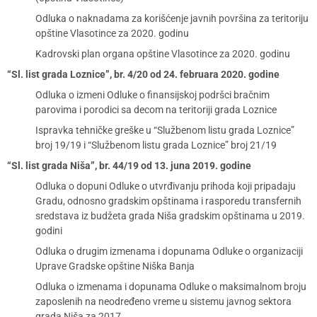
Odluka o naknadama za korišćenje javnih površina za teritoriju
opštine Vlasotince za 2020. godinu
Kadrovski plan organa opštine Vlasotince za 2020. godinu
“Sl. list grada Loznice”, br. 4/20 od 24. februara 2020. godine
Odluka o izmeni Odluke o finansijskoj podršci bračnim
parovima i porodici sa decom na teritoriji grada Loznice
Ispravka tehničke greške u “Službenom listu grada Loznice”
broj 19/19 i “Službenom listu grada Loznice” broj 21/19
“Sl. list grada Niša”, br. 44/19 od 13. juna 2019. godine
Odluka o dopuni Odluke o utvrđivanju prihoda koji pripadaju
Gradu, odnosno gradskim opštinama i rasporedu transfernih
sredstava iz budžeta grada Niša gradskim opštinama u 2019.
godini
Odluka o drugim izmenama i dopunama Odluke o organizaciji
Uprave Gradske opštine Niška Banja
Odluka o izmenama i dopunama Odluke o maksimalnom broju
zaposlenih na neodređeno vreme u sistemu javnog sektora
grada Niša za 2017.