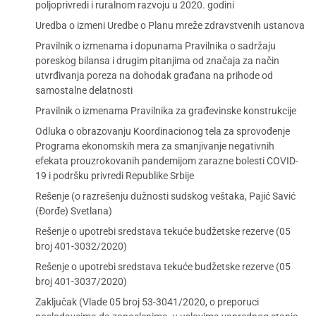
poljoprivredi i ruralnom razvoju u 2020. godini
Uredba o izmeni Uredbe o Planu mreže zdravstvenih ustanova
Pravilnik o izmenama i dopunama Pravilnika o sadržaju
poreskog bilansa i drugim pitanjima od značaja za način
utvrđivanja poreza na dohodak građana na prihode od
samostalne delatnosti
Pravilnik o izmenama Pravilnika za građevinske konstrukcije
Odluka o obrazovanju Koordinacionog tela za sprovođenje
Programa ekonomskih mera za smanjivanje negativnih
efekata prouzrokovanih pandemijom zarazne bolesti COVID-
19 i podršku privredi Republike Srbije
Rešenje (o razrešenju dužnosti sudskog veštaka, Pajić Savić
(Đorđe) Svetlana)
Rešenje o upotrebi sredstava tekuće budžetske rezerve (05
broj 401-3032/2020)
Rešenje o upotrebi sredstava tekuće budžetske rezerve (05
broj 401-3037/2020)
Zaključak (Vlade 05 broj 53-3041/2020, o preporuci