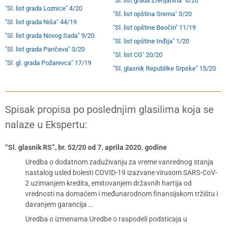
"Sl. list grada Zrenjanina" 6/20
"Sl. list grada Loznice" 4/20
"Sl. list opština Srema" 3/20
"Sl. list grada Niša" 44/19
"Sl. list opštine Beočin" 11/19
"Sl. list grada Novog Sada" 9/20
"Sl. list opštine Inđija" 1/20
"Sl. list grada Pančeva" 3/20
"Sl. list CG" 20/20
"Sl. gl. grada Požarevca" 17/19
"Sl. glasnik Republike Srpske" 15/20
Spisak propisa po poslednjim glasilima koja se
nalaze u Ekspertu:
“Sl. glasnik RS”, br. 52/20 od 7. aprila 2020. godine
Uredba o dodatnom zaduživanju za vreme vanrednog stanja
nastalog usled bolesti COVID-19 izazvane virusom SARS-CoV-
2 uzimanjem kredita, emitovanjem državnih hartija od
vrednosti na domaćem i međunarodnom finansijskom tržištu i
davanjem garancija …
Uredba o izmenama Uredbe o raspodeli podsticaja u