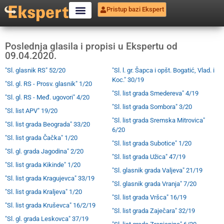
Pristup bazi Ekspert
Poslednja glasila i propisi u Ekspertu od
09.04.2020.
"Sl. glasnik RS" 52/20
"Sl. l. gr. Šapca i opšt. Bogatić, Vlad. i
Koc." 30/19
"Sl. gl. RS - Prosv. glasnik" 1/20
"Sl. list grada Smedereva" 4/19
"Sl. gl. RS - Međ. ugovori" 4/20
"Sl. list grada Sombora" 3/20
"Sl. list APV" 19/20
"Sl. list grada Sremska Mitrovica"
"Sl. list grada Beograda" 33/20
6/20
"Sl. list grada Čačka" 1/20
"Sl. list grada Subotice" 1/20
"Sl. gl. grada Jagodina" 2/20
"Sl. list grada Užica" 47/19
"Sl. list grada Kikinde" 1/20
"Sl. glasnik grada Valjeva" 21/19
"Sl. list grada Kragujevca" 33/19
"Sl. glasnik grada Vranja" 7/20
"Sl. list grada Kraljeva" 1/20
"Sl. list grada Vršca" 16/19
"Sl. list grada Kruševca" 16/2/19
"Sl. list grada Zaječara" 32/19
"Sl. gl. grada Leskovca" 37/19