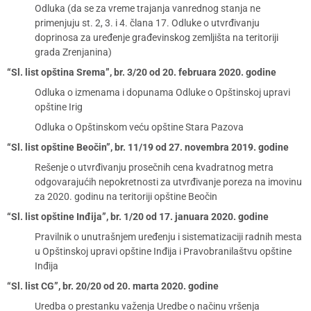
Odluka (da se za vreme trajanja vanrednog stanja ne
primenjuju st. 2, 3. i 4. člana 17. Odluke o utvrđivanju
doprinosa za uređenje građevinskog zemljišta na teritoriji
grada Zrenjanina)
“Sl. list opština Srema”, br. 3/20 od 20. februara 2020. godine
Odluka o izmenama i dopunama Odluke o Opštinskoj upravi
opštine Irig
Odluka o Opštinskom veću opštine Stara Pazova
“Sl. list opštine Beočin”, br. 11/19 od 27. novembra 2019. godine
Rešenje o utvrđivanju prosečnih cena kvadratnog metra
odgovarajućih nepokretnosti za utvrđivanje poreza na imovinu
za 2020. godinu na teritoriji opštine Beočin
“Sl. list opštine Inđija”, br. 1/20 od 17. januara 2020. godine
Pravilnik o unutrašnjem uređenju i sistematizaciji radnih mesta
u Opštinskoj upravi opštine Inđija i Pravobranilaštvu opštine
Inđija
“Sl. list CG”, br. 20/20 od 20. marta 2020. godine
Uredba o prestanku važenja Uredbe o načinu vršenja