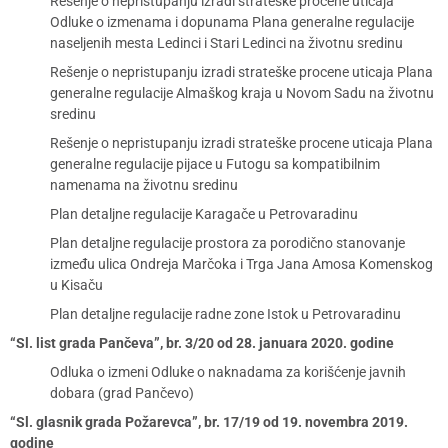
Rešenje o nepristupanju izradi strateške procene uticaja
Odluke o izmenama i dopunama Plana generalne regulacije
naseljenih mesta Ledinci i Stari Ledinci na životnu sredinu
Rešenje o nepristupanju izradi strateške procene uticaja Plana
generalne regulacije Almaškog kraja u Novom Sadu na životnu
sredinu
Rešenje o nepristupanju izradi strateške procene uticaja Plana
generalne regulacije pijace u Futogu sa kompatibilnim
namenama na životnu sredinu
Plan detaljne regulacije Karagače u Petrovaradinu
Plan detaljne regulacije prostora za porodično stanovanje
između ulica Ondreja Marčoka i Trga Jana Amosa Komenskog
u Kisaču
Plan detaljne regulacije radne zone Istok u Petrovaradinu
“Sl. list grada Pančeva”, br. 3/20 od 28. januara 2020. godine
Odluka o izmeni Odluke o naknadama za korišćenje javnih
dobara (grad Pančevo)
“Sl. glasnik grada Požarevca”, br. 17/19 od 19. novembra 2019.
godine