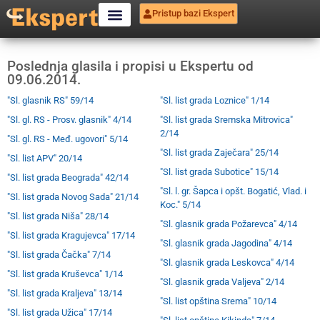
Pristup bazi Ekspert
Poslednja glasila i propisi u Ekspertu od
09.06.2014.
"Sl. glasnik RS" 59/14
"Sl. list grada Loznice" 1/14
"Sl. gl. RS - Prosv. glasnik" 4/14
"Sl. list grada Sremska Mitrovica"
2/14
"Sl. gl. RS - Međ. ugovori" 5/14
"Sl. list grada Zaječara" 25/14
"Sl. list APV" 20/14
"Sl. list grada Subotice" 15/14
"Sl. list grada Beograda" 42/14
"Sl. l. gr. Šapca i opšt. Bogatić, Vlad. i
"Sl. list grada Novog Sada" 21/14
Koc." 5/14
"Sl. list grada Niša" 28/14
"Sl. glasnik grada Požarevca" 4/14
"Sl. list grada Kragujevca" 17/14
"Sl. glasnik grada Jagodina" 4/14
"Sl. list grada Čačka" 7/14
"Sl. glasnik grada Leskovca" 4/14
"Sl. list grada Kruševca" 1/14
"Sl. glasnik grada Valjeva" 2/14
"Sl. list grada Kraljeva" 13/14
"Sl. list opština Srema" 10/14
"Sl. list grada Užica" 17/14