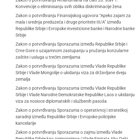
Zakon o potvrđivanju Amandmana na član 20. stav 1.
Konvencije o eliminisanju svih oblika diskriminacije žena
Zakon o potvrđivanju Finansijskog ugovora “Apeks zajam za
mala i srednja preduzeća i druge prioritete III/A” između
Republike Srbije i Evropske investicione banke i Narodne banke
Srbije
Zakon o potvrđivanju Sporazuma između Republike Srbije i
Crne Gore o uzajamnom zastupanju u pružanju konzularne
zaštite i usluga u trećim zemljama
Zakon o potvrđivanju Sporazuma između Vlade Republike
Srbije i Vlade Mongolije o ukidanju viza za državljane dveju
zemalja
Zakon o potvrđivanju Sporazuma između Vlade Republike
Srbije i Vlade Narodne Demokratske Republike Laos o ukidanju
viza za nosioce diplomatskih i službenih pasoša
Zakon o potvrđivanju Sporazuma o operativnoj i strateškoj
saradnji između Republike Srbije i Evropske policijske
kancelarije
Zakon o potvrđivanju Sporazuma o zajmu između Vlade
Republike Srbije kao zajmoprimca i Vlade Emirata Abu Dabi