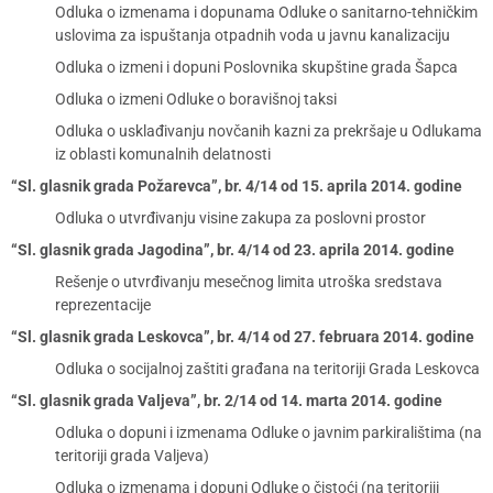
Odluka o izmenama i dopunama Odluke o sanitarno-tehničkim
uslovima za ispuštanja otpadnih voda u javnu kanalizaciju
Odluka o izmeni i dopuni Poslovnika skupštine grada Šapca
Odluka o izmeni Odluke o boravišnoj taksi
Odluka o usklađivanju novčanih kazni za prekršaje u Odlukama
iz oblasti komunalnih delatnosti
“Sl. glasnik grada Požarevca”, br. 4/14 od 15. aprila 2014. godine
Odluka o utvrđivanju visine zakupa za poslovni prostor
“Sl. glasnik grada Jagodina”, br. 4/14 od 23. aprila 2014. godine
Rešenje o utvrđivanju mesečnog limita utroška sredstava
reprezentacije
“Sl. glasnik grada Leskovca”, br. 4/14 od 27. februara 2014. godine
Odluka o socijalnoj zaštiti građana na teritoriji Grada Leskovca
“Sl. glasnik grada Valjeva”, br. 2/14 od 14. marta 2014. godine
Odluka o dopuni i izmenama Odluke o javnim parkiralištima (na
teritoriji grada Valjeva)
Odluka o izmenama i dopuni Odluke o čistoći (na teritoriji