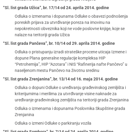
“Sl. list grada Užica”, br. 17/14 od 24. aprila 2014. godine
Odluka o izmenama i dopunama Odluke o obavezi podnošenja
poreskih prijava za utvrđivanje poreza na imovinu na
nepokretnosti obveznika koji ne vode poslovne knjige, koje se
nalaze na teritoriji grada Užica
“Sl. list grada Pančeva”, br. 10/14 od 29. aprila 2014. godine
Odluka o pristupanju izradi strateške procene uticaja Izmene i
dopune Plana generalne regulacije kompleksa HIP
“Petrohemija”, HIP “Azotara” i NIS “Rafinerija nafte Pančevo” u
naseljenom mestu Pančevo na životnu sredinu
“Sl. list grada Zrenjanina”, br. 13/14 od 16. maja 2014. godine
Odluka o dopuni Odluke o uređivanju građevinskog zemljišta i
kriterijumima i merilima za utvrđivanje visine naknade za
uređivanje građevinskog zemljišta na teritoriji grada Zrenjanina
Odluka o izmenama i dopunama Poslovnika Skupštine grada
Zrenjanina
Odluka o izmeni Odluke o parkiranju vozila
“Sl. list grada Sombora”, br. 7/14 od 24. aprila 2014. godine