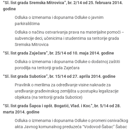
“Sl. list grada Sremska Mitrovica”, br. 2/14 od 25. februara 2014.
godine
Odluka o izmenama i dopunama Odluke o javnim
parkiralištima
Odluka o načinu ostvarivanja prava na materijalne pomoći –
subvencije deci, učenicima i studentima sa teritorije grada
Sremska Mitrovica
“Sl. list grada Zaječara”, br. 25/14 od 10. maja 2014. godine
Odluka o izmenama i dopunama Odluke o dodatnoj zaštiti
porodilja na teritoriji grada Zaječara
“Sl. list grada Subotice”, br. 15/14 od 27. aprila 2014. godine
Pravilnik o merilima za određivanje visine naknade za
uređivanje građevinskog zemljišta u postupku legalizacije
objekata (na teritoriji grada Subotice)
“Sl. list grada Šapca i opšt. Bogatić, Vlad. i Koc.”, br. 5/14 od 28.
marta 2014. godine
Odluka o izmenama i dopunama Odluke o promeni osnivačkog
akta Javnog komunalnog preduzeća “Vodovod-Šabac” Šabac