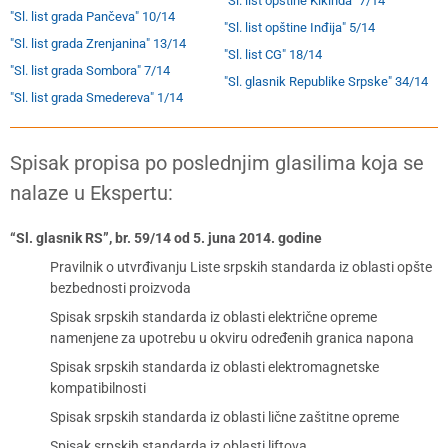
"Sl. list opštine Kikinda" 7/14
"Sl. list grada Pančeva" 10/14
"Sl. list opštine Inđija" 5/14
"Sl. list grada Zrenjanina" 13/14
"Sl. list CG" 18/14
"Sl. list grada Sombora" 7/14
"Sl. glasnik Republike Srpske" 34/14
"Sl. list grada Smedereva" 1/14
Spisak propisa po poslednjim glasilima koja se
nalaze u Ekspertu:
“Sl. glasnik RS”, br. 59/14 od 5. juna 2014. godine
Pravilnik o utvrđivanju Liste srpskih standarda iz oblasti opšte
bezbednosti proizvoda
Spisak srpskih standarda iz oblasti električne opreme
namenjene za upotrebu u okviru određenih granica napona
Spisak srpskih standarda iz oblasti elektromagnetske
kompatibilnosti
Spisak srpskih standarda iz oblasti lične zaštitne opreme
Spisak srpskih standarda iz oblasti liftova