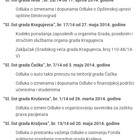
“Sl. list grada Niša”, br. 28/14 od 17. aprila 2014. godine
Odluka o izmenama i dopunama Odluke o Opštinskoj upravi
opštine Dimitrovgrad
“Sl. list grada Kragujevca”, br. 17/14 od 27. maja 2014. godine
Kodeks ponašanja zaposlenih u organima Grada, posebnim i
stručnim službama organa grada Kragujevca
Zaključak (Gradskog veća grada Kragujevca, broj 110-48/14-
V)
“Sl. list grada Čačka”, br. 7/14 od 3. maja 2014. godine
Odluka o auto taksi prevozu na teritoriji grada Čačka
Odluka o izmenama i dopunama Odluke o finansijskoj podršci
učenicima i studentima
“Sl. list grada Kruševca”, br. 1/14 od 26. marta 2014. godine
Odluka o izmeni Odluke o organizovanju savetnika za zaštitu
prava pacijenata
“Sl. list grada Kraljeva”, br. 13/14 od 20. maja 2014. godine
Odluka o prestanku važenja Odluke o osnivanju Fonda
solidarne stambene izgradnje grada Kraljeva