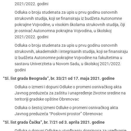
2021/2022. godini
Odluka o broju studenata za upis u prvu godinu osnovnih
strukovnih studija, koji se finansiraju iz budžeta Autonomne
pokrajine Vojvodine, u visokim školama strukovnih studija, čiji
je osnivač Autonomna pokrajina Vojvodina, u školskoj
2021/2022. godini
Odluka o broju studenata za upis u prvu godinu osnovnih
strukovnih, akademskih i integrisanih studija, koji se finansiraju
iz budžeta Autonomne pokrajine Vojvodine na fakultetima u
sastavu Univerziteta u Novom Sadu, u školskoj 2021/2022.
godini
“Sl. list grada Beograda”, br. 33/21 od 17. maja 2021. godine
Odluka o izmeni i dopuni Odluke o promeni osnivačkog akta
Javnog preduzeća za zaštitu i unapređenje životne sredine na
teritoriji gradske opštine Obrenovac
Odluka o šestoj izmeni Odluke o promeni osnivačkog akta
Javnog preduzeća “Poslovni prostor” Obrenovac
“Sl. list grada Čačka”, br. 7/21 od 3. aprila 2021. godine
Odluka o dopuni Odluke o utvrđivanju doprinosa za uređivanje