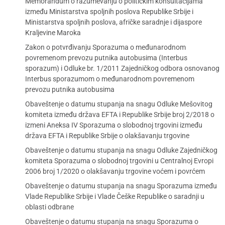
Memorandum o razumevanju o političkim konsultacijama
između Ministarstva spoljnih poslova Republike Srbije i
Ministarstva spoljnih poslova, afričke saradnje i dijaspore
Kraljevine Maroka
Zakon o potvrđivanju Sporazuma o međunarodnom
povremenom prevozu putnika autobusima (Interbus
sporazum) i Odluke br. 1/2011 Zajedničkog odbora osnovanog
Interbus sporazumom o međunarodnom povremenom
prevozu putnika autobusima
Obaveštenje o datumu stupanja na snagu Odluke Mešovitog
komiteta između država EFTA i Republike Srbije broj 2/2018 o
izmeni Aneksa IV Sporazuma o slobodnoj trgovini između
država EFTA i Republike Srbije o olakšavanju trgovine
Obaveštenje o datumu stupanja na snagu Odluke Zajedničkog
komiteta Sporazuma o slobodnoj trgovini u Centralnoj Evropi
2006 broj 1/2020 o olakšavanju trgovine voćem i povrćem
Obaveštenje o datumu stupanja na snagu Sporazuma između
Vlade Republike Srbije i Vlade Češke Republike o saradnji u
oblasti odbrane
Obaveštenje o datumu stupanja na snagu Sporazuma o