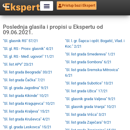
Pristup bazi Ekspert
Poslednja glasila i propisi u Ekspertu od
09.06.2021.
"Sl. glasnik RS" 57/21
"Sl. l. gr. Šapca i opšt. Bogatić, Vlad. i
Koc." 2/21
"Sl. gl. RS - Prosv. glasnik" 4/21
"Sl. list grada Smedereva" 1/21
"Sl. gl. RS - Međ. ugovori" 11/21
"Sl. list grada Sombora" 6/21
"Sl. list APV" 23/21
"Sl. list grada Sremska Mitrovica"
"Sl. list grada Beograda" 33/21
6/21
"Sl. list grada Čačka" 7/21
"Sl. list grada Subotice" 13/21
"Sl. gl. grada Jagodina" 9/21
"Sl. list grada Užica" 17/21
"Sl. list grada Kikinde" 10/21
"Sl. glasnik grada Valjeva" 9/21
"Sl. list grada Kragujevca" 10/21
"Sl. glasnik grada Vranja" 10/21
"Sl. list grada Kraljeva" 15/21
"Sl. list grada Vršca" 3/21
"Sl. list grada Kruševca" 4/21
"Sl. list grada Zaječara" 9/21
"Sl. gl. grada Leskovca" 15/21