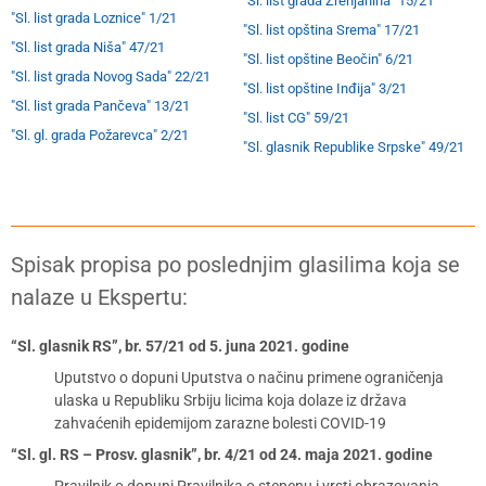
"Sl. list grada Zrenjanina" 15/21
"Sl. list grada Loznice" 1/21
"Sl. list opština Srema" 17/21
"Sl. list grada Niša" 47/21
"Sl. list opštine Beočin" 6/21
"Sl. list grada Novog Sada" 22/21
"Sl. list opštine Inđija" 3/21
"Sl. list grada Pančeva" 13/21
"Sl. list CG" 59/21
"Sl. gl. grada Požarevca" 2/21
"Sl. glasnik Republike Srpske" 49/21
Spisak propisa po poslednjim glasilima koja se
nalaze u Ekspertu:
“Sl. glasnik RS”, br. 57/21 od 5. juna 2021. godine
Uputstvo o dopuni Uputstva o načinu primene ograničenja
ulaska u Republiku Srbiju licima koja dolaze iz država
zahvaćenih epidemijom zarazne bolesti COVID-19
“Sl. gl. RS – Prosv. glasnik”, br. 4/21 od 24. maja 2021. godine