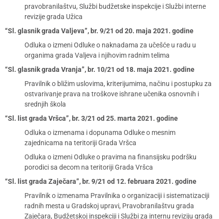
pravobranilaštvu, Službi budžetske inspekcije i Službi interne
revizije grada Užica
“Sl. glasnik grada Valjeva”, br. 9/21 od 20. maja 2021. godine
Odluka o izmeni Odluke o naknadama za učešće u radu u
organima grada Valjeva i njihovim radnim telima
“Sl. glasnik grada Vranja”, br. 10/21 od 18. maja 2021. godine
Pravilnik o bližim uslovima, kriterijumima, načinu i postupku za
ostvarivanje prava na troškove ishrane učenika osnovnih i
srednjih škola
“Sl. list grada Vršca”, br. 3/21 od 25. marta 2021. godine
Odluka o izmenama i dopunama Odluke o mesnim
zajednicama na teritoriji Grada Vršca
Odluka o izmeni Odluke o pravima na finansijsku podršku
porodici sa decom na teritoriji Grada Vršca
“Sl. list grada Zaječara”, br. 9/21 od 12. februara 2021. godine
Pravilnik o izmenama Pravilnika o organizaciji i sistematizaciji
radnih mesta u Gradskoj upravi, Pravobranilaštvu grada
Zaječara, Budžetskoj inspekciji i Službi za internu reviziju grada