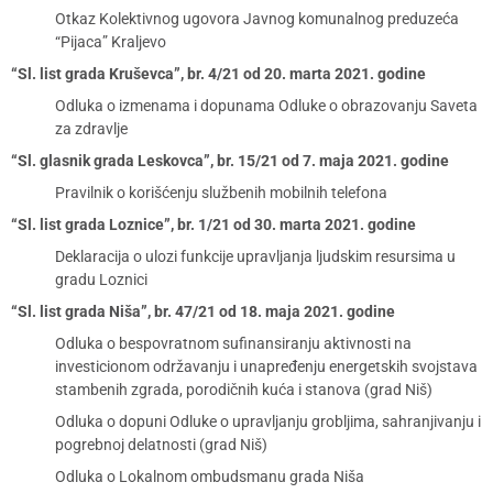
Otkaz Kolektivnog ugovora Javnog komunalnog preduzeća
“Pijaca” Kraljevo
“Sl. list grada Kruševca”, br. 4/21 od 20. marta 2021. godine
Odluka o izmenama i dopunama Odluke o obrazovanju Saveta
za zdravlje
“Sl. glasnik grada Leskovca”, br. 15/21 od 7. maja 2021. godine
Pravilnik o korišćenju službenih mobilnih telefona
“Sl. list grada Loznice”, br. 1/21 od 30. marta 2021. godine
Deklaracija o ulozi funkcije upravljanja ljudskim resursima u
gradu Loznici
“Sl. list grada Niša”, br. 47/21 od 18. maja 2021. godine
Odluka o bespovratnom sufinansiranju aktivnosti na
investicionom održavanju i unapređenju energetskih svojstava
stambenih zgrada, porodičnih kuća i stanova (grad Niš)
Odluka o dopuni Odluke o upravljanju grobljima, sahranjivanju i
pogrebnoj delatnosti (grad Niš)
Odluka o Lokalnom ombudsmanu grada Niša