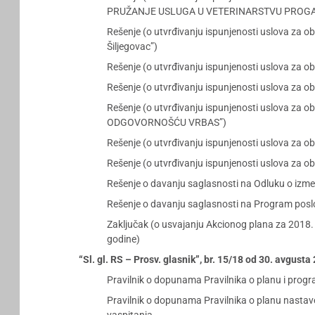
PRUŽANJE USLUGA U VETERINARSTVU PROGA
Rešenje (o utvrđivanju ispunjenosti uslova za o
Šiljegovac”)
Rešenje (o utvrđivanju ispunjenosti uslova za oba
Rešenje (o utvrđivanju ispunjenosti uslova za
Rešenje (o utvrđivanju ispunjenosti uslova z
ODGOVORNOŠĆU VRBAS”)
Rešenje (o utvrđivanju ispunjenosti uslova za
Rešenje (o utvrđivanju ispunjenosti uslova za
Rešenje o davanju saglasnosti na Odluku o izme
Rešenje o davanju saglasnosti na Program posl
Zaključak (o usvajanju Akcionog plana za 2018. 
godine)
“Sl. gl. RS – Prosv. glasnik”, br. 15/18 od 30. avgust
Pravilnik o dopunama Pravilnika o planu i prog
Pravilnik o dopunama Pravilnika o planu nastave