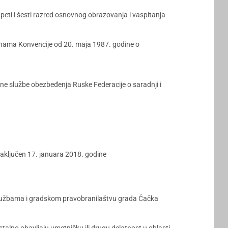
 peti i šesti razred osnovnog obrazovanja i vaspitanja
nama Konvencije od 20. maja 1987. godine o
e službe obezbeđenja Ruske Federacije o saradnji i
aključen 17. januara 2018. godine
 službama i gradskom pravobranilaštvu grada Čačka