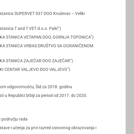
ska stanica SUPERVET 037 DOO Kruševac – Veliki
stanica T and T VET d.o.o. Palić”)
ERINARSKA STANICA VETAPAN DOO, GORNJA TOPONICA”)
TERINARSKA STANICA VRBAS DRUŠTVO SA OGRANIČENOM
RINARSKA STANICA ZAJEČAR DOO ZAJEČAR”)
RINARSKI CENTAR VALJEVO DOO VALJEVO”)
nom odgovornošću, Šid za 2018. godinu
i u Republici Srbiji za period od 2017. do 2020.
u području rada
stave i učenja za prvi razred osnovnog obrazovanja i