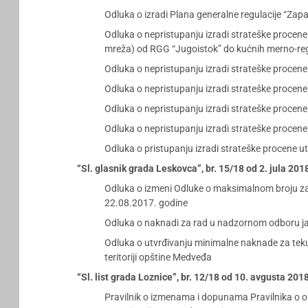
Odluka o izradi Plana generalne regulacije “Zap
Odluka o nepristupanju izradi strateške procene 
mreža) od RGG “Jugoistok” do kućnih merno-regu
Odluka o nepristupanju izradi strateške procene 
Odluka o nepristupanju izradi strateške procene 
Odluka o nepristupanju izradi strateške procene
Odluka o nepristupanju izradi strateške procene
Odluka o pristupanju izradi strateške procene ut
“Sl. glasnik grada Leskovca”, br. 15/18 od 2. jula 201
Odluka o izmeni Odluke o maksimalnom broju z
22.08.2017. godine
Odluka o naknadi za rad u nadzornom odboru jav
Odluka o utvrđivanju minimalne naknade za tek
teritoriji opštine Medveđa
“Sl. list grada Loznice”, br. 12/18 od 10. avgusta 201
Pravilnik o izmenama i dopunama Pravilnika o or