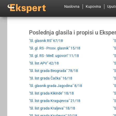
Naslovna
Kupovina
Uput
Poslednja glasila i propisi u Eksp
"Sl. glasnik RS" 67/18
"S
"Sl. gl. RS - Prosv. glasnik" 15/18
"
"Sl. gl. RS - Međ. ugovori" 11/18
"
"Sl. list APV" 42/18
"
"Sl. list grada Beograda" 78/18
"
"Sl. list grada Čačka" 16/18
"
"Sl. glasnik grada Jagodina" 8/18
"
"Sl. list grada Kikinde" 18/18
"
"Sl. list grada Kragujevca" 21/18
"
"Sl. list grada Kraljeva" 18/18
"
"Sl. list grada Kruševca" 10/18
"