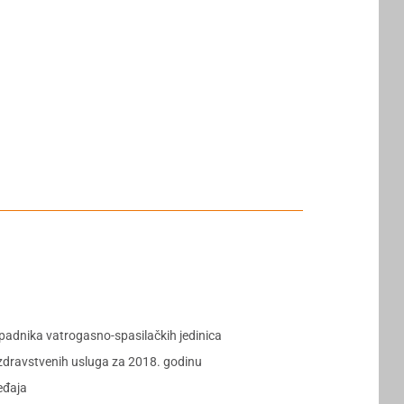
padnika vatrogasno-spasilačkih jedinica
zdravstvenih usluga za 2018. godinu
eđaja