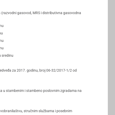
ata (razvodni gasovod, MRS i distributivna gasovodna
inu
nu
inu
inu
u sredinu
edveđa za 2017. godinu, broj 06-32/2017-1/2 od
nika u stambenim i stambeno poslovnim zgradama na
ravobranilaštvu, stručnim službama i posebnim