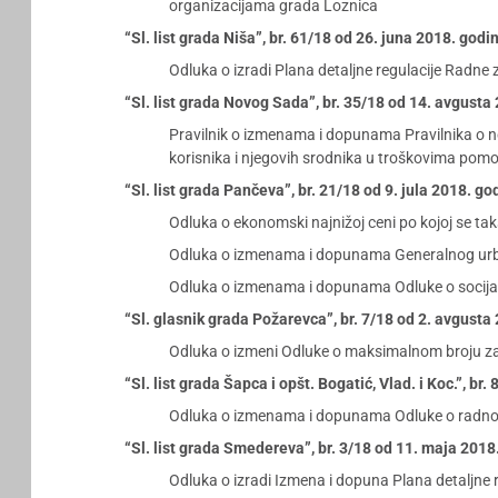
organizacijama grada Loznica
“Sl. list grada Niša”, br. 61/18 od 26. juna 2018. godi
Odluka o izradi Plana detaljne regulacije Radn
“Sl. list grada Novog Sada”, br. 35/18 od 14. avgusta
Pravilnik o izmenama i dopunama Pravilnika o no
korisnika i njegovih srodnika u troškovima pomo
“Sl. list grada Pančeva”, br. 21/18 od 9. jula 2018. go
Odluka o ekonomski najnižoj ceni po kojoj se tak
Odluka o izmenama i dopunama Generalnog urb
Odluka o izmenama i dopunama Odluke o socijal
“Sl. glasnik grada Požarevca”, br. 7/18 od 2. avgusta
Odluka o izmeni Odluke o maksimalnom broju z
“Sl. list grada Šapca i opšt. Bogatić, Vlad. i Koc.”, br.
Odluka o izmenama i dopunama Odluke o radnom v
“Sl. list grada Smedereva”, br. 3/18 od 11. maja 2018
Odluka o izradi Izmena i dopuna Plana detaljne