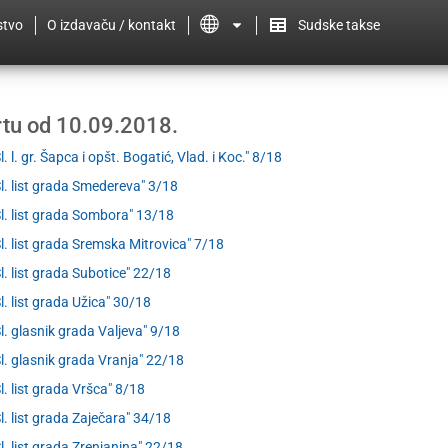
stvo
O izdavaču / kontakt
Sudske takse
ertu od 10.09.2018.
l. l. gr. Šapca i opšt. Bogatić, Vlad. i Koc." 8/18
Sl. list grada Smedereva" 3/18
Sl. list grada Sombora" 13/18
Sl. list grada Sremska Mitrovica" 7/18
Sl. list grada Subotice" 22/18
Sl. list grada Užica" 30/18
Sl. glasnik grada Valjeva" 9/18
Sl. glasnik grada Vranja" 22/18
Sl. list grada Vršca" 8/18
Sl. list grada Zaječara" 34/18
Sl. list grada Zrenjanina" 22/18