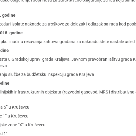
idsko osiguranje i doprinosa za zdravstveno osiguranje za lica koja samos
8. godine
oceduri isplate naknade za troškove za dolazak i odlazak sa rada kod po
 2018. godine
upku i načinu rešavanja zahteva građana za naknadu štete nastale usled 
odine
h mesta u Gradskoj upravi grada Kraljeva, Javnom pravobranilaštvu grada Kr
jeva
ju službe za budžetsku inspekciju grada Kraljeva
godine
e linijskih infrastrukturnih objekata (razvodni gasovod, MRS i distribut
la 5” u Kruševcu
ac 1” u Kruševcu
ijske zone “X” u Kruševcu
ad 1”