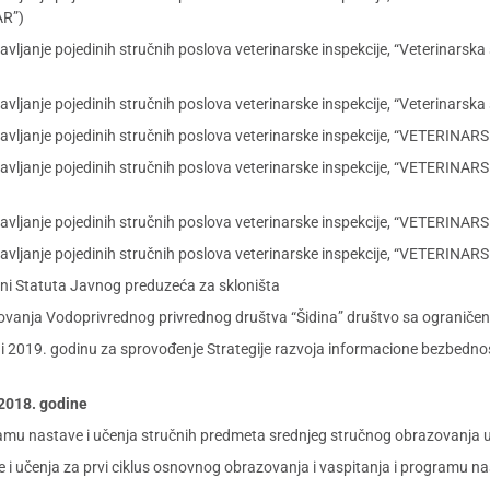
R”)
bavljanje pojedinih stručnih poslova veterinarske inspekcije, “Veterinar
vljanje pojedinih stručnih poslova veterinarske inspekcije, “Veterinarska 
 obavljanje pojedinih stručnih poslova veterinarske inspekcije, “VET
a obavljanje pojedinih stručnih poslova veterinarske inspekcije, “VE
 obavljanje pojedinih stručnih poslova veterinarske inspekcije, “VETE
 obavljanje pojedinih stručnih poslova veterinarske inspekcije, “VETE
ni Statuta Javnog preduzeća za skloništa
ovanja Vodoprivrednog privrednog društva “Šidina” društvo sa ograniče
i 2019. godinu za sprovođenje Strategije razvoja informacione bezbednost
a 2018. godine
ramu nastave i učenja stručnih predmeta srednjeg stručnog obrazovanja 
 i učenja za prvi ciklus osnovnog obrazovanja i vaspitanja i programu na