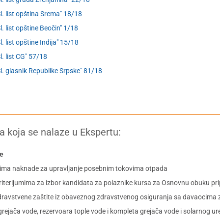
Sl. list opština Srema" 18/18
Sl. list opštine Beočin" 1/18
l. list opštine Inđija" 15/18
Sl. list CG" 57/18
Sl. glasnik Republike Srpske" 81/18
a koja se nalaze u Ekspertu:
ne
osima naknade za upravljanje posebnim tokovima otpada
riterijumima za izbor kandidata za polaznike kursa za Osnovnu obuku pri
zdravstvene zaštite iz obaveznog zdravstvenog osiguranja sa davaocima 
grejača vode, rezervoara tople vode i kompleta grejača vode i solarnog ur