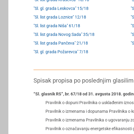
"Sl. gl. grada Leskovca" 15/18
"
"Sl. list grada Loznice" 12/18
"
"Sl. list grada Niša" 61/18
"S
"Sl. list grada Novog Sada" 35/18
"
"Sl. list grada Pančeva" 21/18
"
"Sl. gl. grada Požarevca" 7/18
Spisak propisa po poslednjim glasilim
“Sl. glasnik RS”, br. 67/18 od 31. avgusta 2018. godi
Pravilnik o dopuni Pravilnika o usklađenim izn
Pravilnik o izmenama i dopunama Pravilnika o k
Pravilnik o izmenama Pravilnika o ugovaranju 
Pravilnik o označavanju energetske efikasnosti 