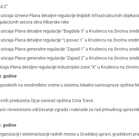
ad 2”
uticaja izmene Plana detaljne regulacije linijskih infrastrukturnih objek
lacionih setova sliva Ribarske reke
uticaja Plana detaljne regulacije “Bagdala 5” u Kruševcu na životnu sred
uticaja Plana detaljne regulacije “Lipovac 1” u Kruševcu na životnu sredi
 uticaja Plana generalne regulacije “Zapad 1” u Kruševcu na životnu sred
 uticaja Plana generalne regulacije “Zapad 2” u Kruševcu na životnu sred
icaja Plana detaljne regulacije industrijske zone “X” u Kruševcu na životn
8. godine
aposlenih na neodređeno vreme u sistemu lokalne samouprave opštine M
nih preduzeća čiji je osnivač opština Crna Trava
uće i investiciono održavanje zgrada i naknade za rad prinudnog uprav
8. godine
ganizaciji i sistematizaciji radnih mesta u Gradskoj upravi, gradskom p