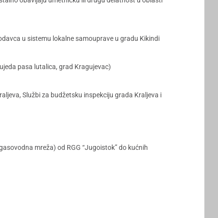
talno obavljaju umetničku ili drugu delatnost u oblasti
slodavca u sistemu lokalne samouprave u gradu Kikindi
ujeda pasa lutalica, grad Kragujevac)
aljeva, Službi za budžetsku inspekciju grada Kraljeva i
ivna gasovodna mreža) od RGG “Jugoistok” do kućnih