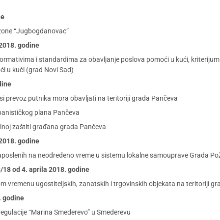
ne
e zone “Jugbogdanovac”
 2018. godine
rmativima i standardima za obavljanje poslova pomoći u kući, kriterijumi
ći u kući (grad Novi Sad)
dine
si prevoz putnika mora obavljati na teritoriji grada Pančeva
anističkog plana Pančeva
noj zaštiti građana grada Pančeva
 2018. godine
aposlenih na neodređeno vreme u sistemu lokalne samouprave Grada Po
 8/18 od 4. aprila 2018. godine
remenu ugostiteljskih, zanatskih i trgovinskih objekata na teritoriji g
. godine
 regulacije “Marina Smederevo” u Smederevu