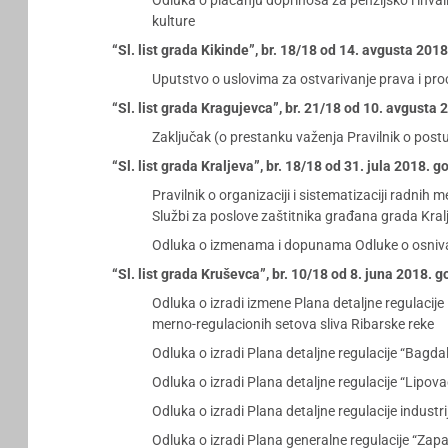
Odluka o plaćanju doprinosa za penzijsko i inval
kulture
“Sl. list grada Kikinde”, br. 18/18 od 14. avgusta 201
Uputstvo o uslovima za ostvarivanje prava i pr
“Sl. list grada Kragujevca”, br. 21/18 od 10. avgusta
Zaključak (o prestanku važenja Pravilnik o post
“Sl. list grada Kraljeva”, br. 18/18 od 31. jula 2018. g
Pravilnik o organizaciji i sistematizaciji radni
Službi za poslove zaštitnika građana grada Kral
Odluka o izmenama i dopunama Odluke o osnivan
“Sl. list grada Kruševca”, br. 10/18 od 8. juna 2018. 
Odluka o izradi izmene Plana detaljne regulacij
merno-regulacionih setova sliva Ribarske reke
Odluka o izradi Plana detaljne regulacije “Bagda
Odluka o izradi Plana detaljne regulacije “Lipov
Odluka o izradi Plana detaljne regulacije industr
Odluka o izradi Plana generalne regulacije “Zap