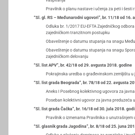
vaspitanja
Pravilnik o planu nastave i učenja za peti i šes
“Sl. gl. RS – Međunarodni ugovori”, br. 11/18 od 16.
Odluka br. 1/2017 EU-EFTA Zajedničkog odbora 
zajedničkom tranzitnom postupku
Obaveštenje o datumu stupanja na snagu Međun
Obaveštenje o datumu stupanja na snagu Sporazu
zajedničkom delovanju
“Sl. list APV”, br. 42/18 od 29. avgusta 2018. godine
Pokrajinska uredba o građevinskom zemljištu u 
“Sl. list grada Beograda”, br. 78/18 od 22. avgusta 2
Aneks I Posebnog kolektivnog ugovora za javna 
Poseban kolektivni ugovor za javna preduzeća 
“Sl. list grada Čačka”, br. 16/18 od 30. jula 2018. god
Pravilnik o izmenama Pravilnika o unutrašnjem 
“Sl. glasnik grada Jagodina”, br. 8/18 od 25. juna 20