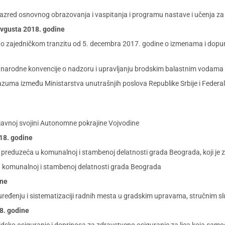
ti razred osnovnog obrazovanja i vaspitanja i programu nastave i učenja za
 avgusta 2018. godine
o zajedničkom tranzitu od 5. decembra 2017. godine o izmenama i dopu
arodne konvencije o nadzoru i upravljanju brodskim balastnim vodama
ma između Ministarstva unutrašnjih poslova Republike Srbije i Federaln
javnoj svojini Autonomne pokrajine Vojvodine
018. godine
preduzeća u komunalnoj i stambenoj delatnosti grada Beograda, koji je z
u komunalnoj i stambenoj delatnosti grada Beograda
ine
uređenju i sistematizaciji radnih mesta u gradskim upravama, stručnim
18. godine