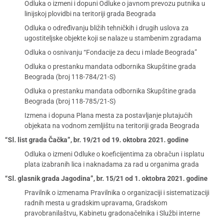
Odluka o izmeni i dopuni Odluke o javnom prevozu putnika u
linijskoj plovidbi na teritoriji grada Beograda
Odluka o određivanju bližih tehničkih i drugih uslova za
ugostiteljske objekte koji se nalaze u stambenim zgradama
Odluka o osnivanju “Fondacije za decu i mlade Beograda”
Odluka o prestanku mandata odbornika Skupštine grada
Beograda (broj 118-784/21-S)
Odluka o prestanku mandata odbornika Skupštine grada
Beograda (broj 118-785/21-S)
Izmena i dopuna Plana mesta za postavljanje plutajućih
objekata na vodnom zemljištu na teritoriji grada Beograda
“Sl. list grada Čačka”, br. 19/21 od 19. oktobra 2021. godine
Odluka o izmeni Odluke o koeficijentima za obračun i isplatu
plata izabranih lica i naknadama za rad u organima grada
“Sl. glasnik grada Jagodina”, br. 15/21 od 1. oktobra 2021. godine
Pravilnik o izmenama Pravilnika o organizaciji i sistematizaciji
radnih mesta u gradskim upravama, Gradskom
pravobranilaštvu, Kabinetu gradonačelnika i Službi interne