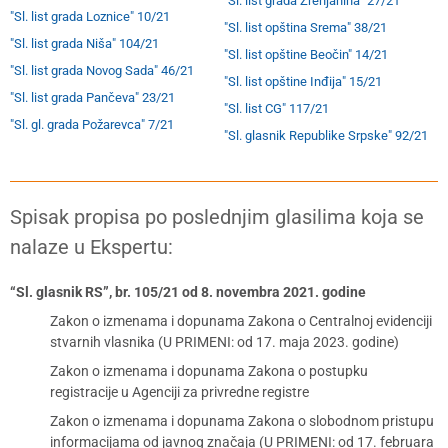
"Sl. list grada Zrenjanina" 27/21
"Sl. list grada Loznice" 10/21
"Sl. list opština Srema" 38/21
"Sl. list grada Niša" 104/21
"Sl. list opštine Beočin" 14/21
"Sl. list grada Novog Sada" 46/21
"Sl. list opštine Inđija" 15/21
"Sl. list grada Pančeva" 23/21
"Sl. list CG" 117/21
"Sl. gl. grada Požarevca" 7/21
"Sl. glasnik Republike Srpske" 92/21
Spisak propisa po poslednjim glasilima koja se
nalaze u Ekspertu:
“Sl. glasnik RS”, br. 105/21 od 8. novembra 2021. godine
Zakon o izmenama i dopunama Zakona o Centralnoj evidenciji
stvarnih vlasnika (U PRIMENI: od 17. maja 2023. godine)
Zakon o izmenama i dopunama Zakona o postupku
registracije u Agenciji za privredne registre
Zakon o izmenama i dopunama Zakona o slobodnom pristupu
informacijama od javnog značaja (U PRIMENI: od 17. februara