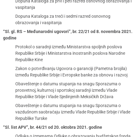
Dopuna Kataloga za prvi i peti razred osnovnog obrazovanja i
vaspitanja
Dopuna Kataloga za treći i sedmi razred osnovnog
obrazovanja i vaspitanja
“Sl. gl. RS – Međunarodni ugovori”, br. 22/21 od 8. novembra 2021.
godine
Protokol o saradnji između Ministarstva spoljnih poslova
Republike Srbije i Ministarstva inostranih poslova Narodne
Republike Kine
Zakon o potvrđivanju Ugovora o garanciji (Pametna brojila)
između Republike Srbije i Evropske banke za obnovu i razvoj
Obaveštenje o datumu stupanja na snagu Sporazuma o
prosvetnoj, kulturnoj i sportskoj saradnji između Vlade
Republike Srbije i Vlade Sjedinjenih Meksičkih Država
Obaveštenje o datumu stupanja na snagu Sporazuma o
vazdušnom saobraćaju između Vlade Republike Srbije i Vlade
Republike Turske
“Sl. list APV”, br. 44/21 od 20. oktobra 2021. godine
Odluka o izmenama Odluke o obrazovanju budžetskog fonda