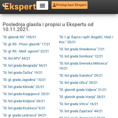
Pristup bazi Ekspert
Poslednja glasila i propisi u Ekspertu od
10.11.2021.
"Sl. glasnik RS" 105/21
"Sl. l. gr. Šapca i opšt. Bogatić, Vlad. i
Koc." 23/21
"Sl. gl. RS - Prosv. glasnik" 17/21
"Sl. list grada Smedereva" 7/21
"Sl. gl. RS - Međ. ugovori" 22/21
"Sl. list grada Sombora" 12/21
"Sl. list APV" 44/21
"Sl. list grada Sremska Mitrovica"
"Sl. list grada Beograda" 94/21
19/21
"Sl. list grada Čačka" 19/21
"Sl. list grada Subotice" 29/21
"Sl. gl. grada Jagodina" 15/21
"Sl. list grada Užica" 29/21
"Sl. list grada Kikinde" 22/21
"Sl. glasnik grada Valjeva" 21/21
"Sl. list grada Kragujevca" 25/21
"Sl. glasnik grada Vranja" 28/21
"Sl. list grada Kraljeva" 33/21
"Sl. list grada Vršca" 16/21
"Sl. list grada Kruševca" 9/21
"Sl. list grada Zaječara" 44/21
"Sl. gl. grada Leskovca" 34/21