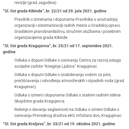
revizije (grad Jagodina)
“Sl. list grada Kikinde”, br. 22/21 od 29. jula 2021. godine
Pravilnik o izmenama i dopunama Pravilnika o unutrašnjoj
organizaciji i sistematizaciji radnih mesta u Gradskoj upravi,
Gradskom pravobranilaštvu, stručnim službama i posebnim
organizacijama grada Kikinde
“Sl. list grada Kragujevca”, br. 25/21 od 17. septembra 2021.
godine
Odluka o dopuni Odluke o osnivanju Centra za razvoj usluga
socijalne zaštite “Kneginja Ljubica” Kragujevac
Odluka o dopuni Odluke o snabdevanju vodom za piće,
prečišćavanju i odvođenju atmosferskih i otpadnih voda (grad
Kragujevac)
Odluka o izmeni i dopunama Odluke o stalnim radnim telima
Skupštine grada Kragujevca
Rešenje o davanju saglasnosti na Odluku o izmeni Odluke o
osnivanju Privrednog društva eKG InfoData doo, Kragujevac
“Sl. list grada Kraljeva”, br. 33/21 od 19. oktobra 2021. godine