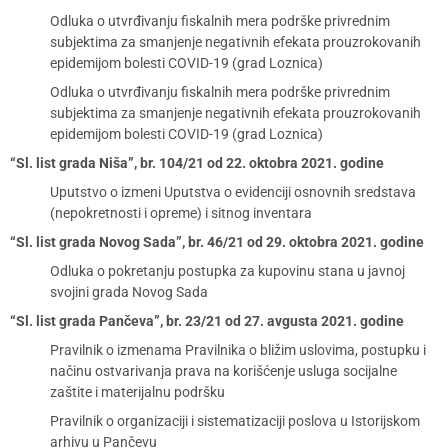
Odluka o utvrđivanju fiskalnih mera podrške privrednim
subjektima za smanjenje negativnih efekata prouzrokovanih
epidemijom bolesti COVID-19 (grad Loznica)
Odluka o utvrđivanju fiskalnih mera podrške privrednim
subjektima za smanjenje negativnih efekata prouzrokovanih
epidemijom bolesti COVID-19 (grad Loznica)
“Sl. list grada Niša”, br. 104/21 od 22. oktobra 2021. godine
Uputstvo o izmeni Uputstva o evidenciji osnovnih sredstava
(nepokretnosti i opreme) i sitnog inventara
“Sl. list grada Novog Sada”, br. 46/21 od 29. oktobra 2021. godine
Odluka o pokretanju postupka za kupovinu stana u javnoj
svojini grada Novog Sada
“Sl. list grada Pančeva”, br. 23/21 od 27. avgusta 2021. godine
Pravilnik o izmenama Pravilnika o bližim uslovima, postupku i
načinu ostvarivanja prava na korišćenje usluga socijalne
zaštite i materijalnu podršku
Pravilnik o organizaciji i sistematizaciji poslova u Istorijskom
arhivu u Pančevu