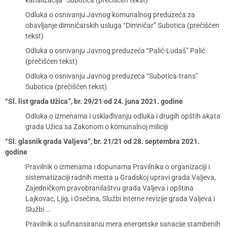
kanalizacija” Subotica (prečišćen tekst)
Odluka o osnivanju Javnog komunalnog preduzeća za
obavljanje dimničarskih usluga “Dimničar” Subotica (prečišćen
tekst)
Odluka o osnivanju Javnog preduzeća “Palić-Ludaš” Palić
(prečišćen tekst)
Odluka o osnivanju Javnog preduzeća “Subotica-trans”
Subotica (prečišćen tekst)
“Sl. list grada Užica”, br. 29/21 od 24. juna 2021. godine
Odluka o izmenama i usklađivanju odluka i drugih opštih akata
grada Užica sa Zakonom o komunalnoj miliciji
“Sl. glasnik grada Valjeva”, br. 21/21 od 28. septembra 2021.
godine
Pravilnik o izmenama i dopunama Pravilnika o organizaciji i
sistematizaciji radnih mesta u Gradskoj upravi grada Valjeva,
Zajedničkom pravobranilaštvu grada Valjeva i opština
Lajkovac, Ljig, i Osečina, Službi interne revizije grada Valjeva i
Službi …
Pravilnik o sufinansiranju mera energetske sanacije stambenih