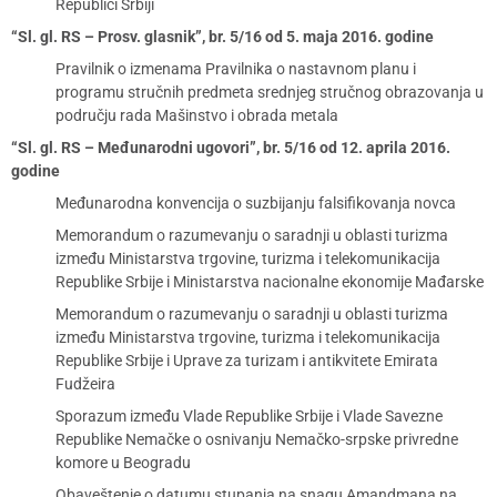
Republici Srbiji
“Sl. gl. RS – Prosv. glasnik”, br. 5/16 od 5. maja 2016. godine
Pravilnik o izmenama Pravilnika o nastavnom planu i
programu stručnih predmeta srednjeg stručnog obrazovanja u
području rada Mašinstvo i obrada metala
“Sl. gl. RS – Međunarodni ugovori”, br. 5/16 od 12. aprila 2016.
godine
Međunarodna konvencija o suzbijanju falsifikovanja novca
Memorandum o razumevanju o saradnji u oblasti turizma
između Ministarstva trgovine, turizma i telekomunikacija
Republike Srbije i Ministarstva nacionalne ekonomije Mađarske
Memorandum o razumevanju o saradnji u oblasti turizma
između Ministarstva trgovine, turizma i telekomunikacija
Republike Srbije i Uprave za turizam i antikvitete Emirata
Fudžeira
Sporazum između Vlade Republike Srbije i Vlade Savezne
Republike Nemačke o osnivanju Nemačko-srpske privredne
komore u Beogradu
Obaveštenje o datumu stupanja na snagu Amandmana na