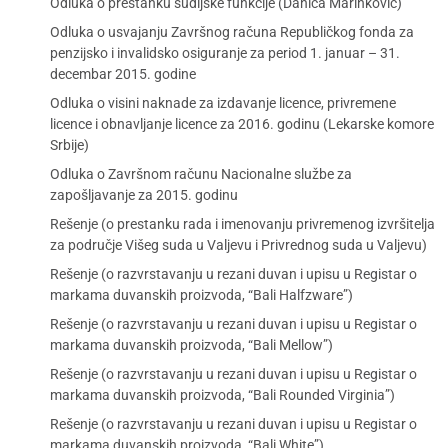
Odluka o prestanku sudijske funkcije (Danica Marinković)
Odluka o usvajanju Završnog računa Republičkog fonda za
penzijsko i invalidsko osiguranje za period 1. januar – 31.
decembar 2015. godine
Odluka o visini naknade za izdavanje licence, privremene
licence i obnavljanje licence za 2016. godinu (Lekarske komore
Srbije)
Odluka o Završnom računu Nacionalne službe za
zapošljavanje za 2015. godinu
Rešenje (o prestanku rada i imenovanju privremenog izvršitelja
za područje Višeg suda u Valjevu i Privrednog suda u Valjevu)
Rešenje (o razvrstavanju u rezani duvan i upisu u Registar o
markama duvanskih proizvoda, “Bali Halfzware”)
Rešenje (o razvrstavanju u rezani duvan i upisu u Registar o
markama duvanskih proizvoda, “Bali Mellow”)
Rešenje (o razvrstavanju u rezani duvan i upisu u Registar o
markama duvanskih proizvoda, “Bali Rounded Virginia”)
Rešenje (o razvrstavanju u rezani duvan i upisu u Registar o
markama duvanskih proizvoda, “Bali White”)