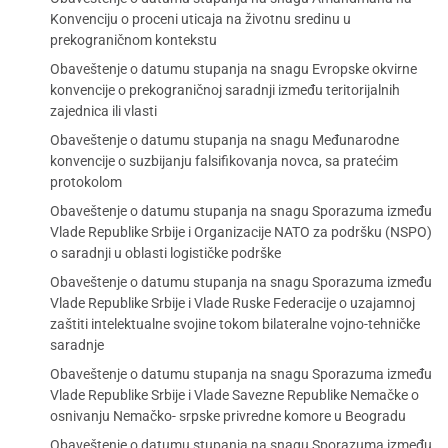
Konvenciju o proceni uticaja na životnu sredinu u
prekograničnom kontekstu
Obaveštenje o datumu stupanja na snagu Evropske okvirne
konvencije o prekograničnoj saradnji između teritorijalnih
zajednica ili vlasti
Obaveštenje o datumu stupanja na snagu Međunarodne
konvencije o suzbijanju falsifikovanja novca, sa pratećim
protokolom
Obaveštenje o datumu stupanja na snagu Sporazuma između
Vlade Republike Srbije i Organizacije NATO za podršku (NSPO)
o saradnji u oblasti logističke podrške
Obaveštenje o datumu stupanja na snagu Sporazuma između
Vlade Republike Srbije i Vlade Ruske Federacije o uzajamnoj
zaštiti intelektualne svojine tokom bilateralne vojno-tehničke
saradnje
Obaveštenje o datumu stupanja na snagu Sporazuma između
Vlade Republike Srbije i Vlade Savezne Republike Nemačke o
osnivanju Nemačko- srpske privredne komore u Beogradu
Obaveštenje o datumu stupanja na snagu Sporazuma između