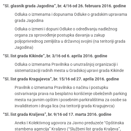
“Sl. glasnik grada Jagodina”, br. 4/16 od 26. februara 2016. godine
Odluka o izmenama i dopunama Odluke o gradskim upravama
grada Jagodina
Odluka o izmeni i dopuni Odluke o određivanju nadležnog
organa za sprovođenje postupka davanja u zakup
poljoprivrednog zemljišta u državnoj svojini (na teritoriji grada
Jagodina)
“Sl. list grada Kikinde”, br. 3/16 od 6. aprila 2016. godine
Odluka o izmenama Pravilnika o unutrašnjoj organizaciji i
sistematizaciji radnih mesta u Gradskoj upravi grada Kikinde
“Sl. list grada Kragujevca”, br. 15/16 od 27. aprila 2016. godine
Pravilnik o izmenama Pravilnika o načinu i postupku
ostvarivanja prava na besplatno korišćenje obeleženih parking
mesta na javnim opštim i posebnim parkiralištima za osobe sa
invaliditetom i druga lica (na teritoriji grada Kragujevca)
“Sl. list grada Kraljeva”, br. 9/16 od 17. marta 2016. godine
Aneks I Kolektivnog ugovora za Javno preduzeće “Opštinska
stambena agencija” Kraljevo (“Službeni list grada Kraljeva”,