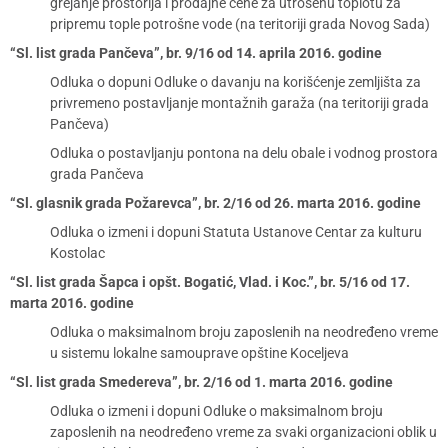
grejanje prostorija i prodajne cene za utrošenu toplotu za
pripremu tople potrošne vode (na teritoriji grada Novog Sada)
“Sl. list grada Pančeva”, br. 9/16 od 14. aprila 2016. godine
Odluka o dopuni Odluke o davanju na korišćenje zemljišta za
privremeno postavljanje montažnih garaža (na teritoriji grada
Pančeva)
Odluka o postavljanju pontona na delu obale i vodnog prostora
grada Pančeva
“Sl. glasnik grada Požarevca”, br. 2/16 od 26. marta 2016. godine
Odluka o izmeni i dopuni Statuta Ustanove Centar za kulturu
Kostolac
“Sl. list grada Šapca i opšt. Bogatić, Vlad. i Koc.”, br. 5/16 od 17.
marta 2016. godine
Odluka o maksimalnom broju zaposlenih na neodređeno vreme
u sistemu lokalne samouprave opštine Koceljeva
“Sl. list grada Smedereva”, br. 2/16 od 1. marta 2016. godine
Odluka o izmeni i dopuni Odluke o maksimalnom broju
zaposlenih na neodređeno vreme za svaki organizacioni oblik u