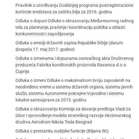
Pravilnik o utvrđivanju Godišnjeg programa postregistracione
kontrole sredstava za zaštitu bilja za 2016. godinu
Odluka o dopuni Odluke o obrazovanju Međuresornog radnog
tela za planiranje, praćenje i koordinaciju politika u oblasti
konkurentnosti i zapošljavanja
Odluka o emisiji državnih zapisa Republike Srbije (datum
dospeća 17. maj 2017. godine)
Odluka o izmenama i dopunama osnivačkog akta Društvenog
preduzeća Fabrika konditorskih proizvoda Ravanica d.o.o.
Ćuprija
Odluka o izmeni Odluke o maksimalnom broju zaposlenih na
neodređeno vreme u sistemu državnih organa, sistemu javnih
službi, sistemu Autonomne pokrajine Vojvodine i sistemu
lokalne samouprave za 2015. godinu
Odluka o obrazovanju Komisije za davanje predloga Vladi za
izbor i sprovođenje modela strateškog razvoja Akcionarskog
društva Aerodrom Nikola Tesla Beograd
Odluka o prestanku sudijske funkcije (Biljana Ilić)