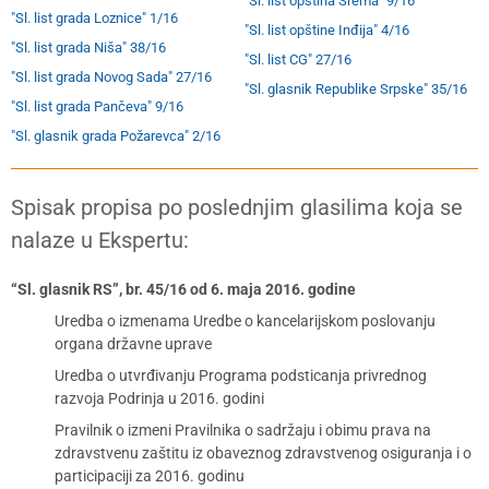
"Sl. list opština Srema" 9/16
"Sl. list grada Loznice" 1/16
"Sl. list opštine Inđija" 4/16
"Sl. list grada Niša" 38/16
"Sl. list CG" 27/16
"Sl. list grada Novog Sada" 27/16
"Sl. glasnik Republike Srpske" 35/16
"Sl. list grada Pančeva" 9/16
"Sl. glasnik grada Požarevca" 2/16
Spisak propisa po poslednjim glasilima koja se
nalaze u Ekspertu:
“Sl. glasnik RS”, br. 45/16 od 6. maja 2016. godine
Uredba o izmenama Uredbe o kancelarijskom poslovanju
organa državne uprave
Uredba o utvrđivanju Programa podsticanja privrednog
razvoja Podrinja u 2016. godini
Pravilnik o izmeni Pravilnika o sadržaju i obimu prava na
zdravstvenu zaštitu iz obaveznog zdravstvenog osiguranja i o
participaciji za 2016. godinu