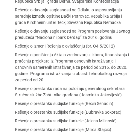
Republika Srbija i grada Berna, Švajcarska Konfederacija
Rešenje o davanju saglasnosti na Odluku o uspostavljanju
saradnje između opštine Bački Petrovac, Republika Srbija i
grada Kirchheim unter Teck, Savezna Republika Nemačka
Rešenje o davanju saglasnosti na Program poslovanja Javnog
preduzeća “Nacionalni park Đerdap” za 2016. godinu
Rešenje o izmeni Rešenja o ovlašćenju (br. O4-5/2012)
Rešenje o poništenju Akta o vrednovanju, izboru, finansiranju i
praćenju projekata iz Programa osnovnih istraživanja i
osnovnih usmerenih istraživanja za period od 2016. do 2020.
godine i Programa istraživanja u oblasti tehnološkog razvoja
za period od 20
Rešenje o prestanku rada na položaju generalnog sekretara
Stručne službe Zaštitnika građana (Jasminka Jakovljević)
Rešenje o prestanku sudijske funkcije (Bećiri Sehadin)
Rešenje o prestanku sudijske funkcije (Dubravka Šokorac)
Rešenje o prestanku sudijske funkcije (Jelena Milinović)
Rešenje o prestanku sudijske funkcije (Milica Stajčić)