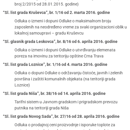
broj 2/2015 od 28.01.2015. godine)
“Sl. list grada Kruševca”, br. 1/16 od 2. marta 2016. godine
Odluka o izmeni i dopuni Odluke o maksimalnom broju
zaposlenih na neodređeno vreme za svaki organizacioni oblik u
lokalnoj samoupravi – gradu Kruševcu
“Sl. glasnik grada Leskovca”, br. 8/16 od 6. aprila 2016. godine
Odluka o izmeni i dopuni Odluke o utvrđivanju elemenata
poreza na imovinu za teritoriju opštine Crna Trava
“Sl. list grada Loznice”, br. 1/16 od 4. marta 2016. godine
Odluka o dopuni Odluke o održavanju čistoće, javnih i zelenih
površina i zaštiti komunalnih objekata (na teritoriji grada
Loznice)
“Sl. list grada Niša”, br. 38/16 od 14. aprila 2016. godine
Tarifni sistem u Javnom gradskom i prigradskom prevozu
putnika na teritoriji grada Niša
“Sl. list grada Novog Sada”, br. 27/16 od 28. aprila 2016. godine
Odluka o prodajnoj ceni proizvodnje i isporuke toplote za