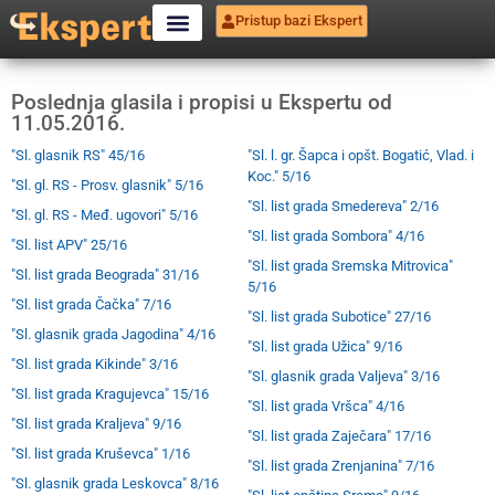
Pristup bazi Ekspert
Poslednja glasila i propisi u Ekspertu od
11.05.2016.
"Sl. glasnik RS" 45/16
"Sl. l. gr. Šapca i opšt. Bogatić, Vlad. i
Koc." 5/16
"Sl. gl. RS - Prosv. glasnik" 5/16
"Sl. list grada Smedereva" 2/16
"Sl. gl. RS - Međ. ugovori" 5/16
"Sl. list grada Sombora" 4/16
"Sl. list APV" 25/16
"Sl. list grada Sremska Mitrovica"
"Sl. list grada Beograda" 31/16
5/16
"Sl. list grada Čačka" 7/16
"Sl. list grada Subotice" 27/16
"Sl. glasnik grada Jagodina" 4/16
"Sl. list grada Užica" 9/16
"Sl. list grada Kikinde" 3/16
"Sl. glasnik grada Valjeva" 3/16
"Sl. list grada Kragujevca" 15/16
"Sl. list grada Vršca" 4/16
"Sl. list grada Kraljeva" 9/16
"Sl. list grada Zaječara" 17/16
"Sl. list grada Kruševca" 1/16
"Sl. list grada Zrenjanina" 7/16
"Sl. glasnik grada Leskovca" 8/16