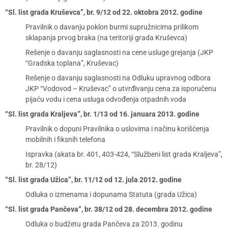
“Sl. list grada Kruševca”, br. 9/12 od 22. oktobra 2012. godine
Pravilnik o davanju poklon burmi supružnicima prilikom
sklapanja prvog braka (na teritoriji grada Kruševca)
Rešenje o davanju saglasnosti na cene usluge grejanja (JKP
“Gradska toplana”, Kruševac)
Rešenje o davanju saglasnosti na Odluku upravnog odbora
JKP “Vodovod – Kruševac” o utvrđivanju cena za isporučenu
pijaću vodu i cena usluga odvođenja otpadnih voda
“Sl. list grada Kraljeva”, br. 1/13 od 16. januara 2013. godine
Pravilnik o dopuni Pravilnika o uslovima i načinu korišćenja
mobilnih i fiksnih telefona
Ispravka (akata br. 401, 403-424, “Službeni list grada Kraljeva”,
br. 28/12)
“Sl. list grada Užica”, br. 11/12 od 12. jula 2012. godine
Odluka o izmenama i dopunama Statuta (grada Užica)
“Sl. list grada Pančeva”, br. 38/12 od 28. decembra 2012. godine
Odluka o budžetu grada Pančeva za 2013. godinu