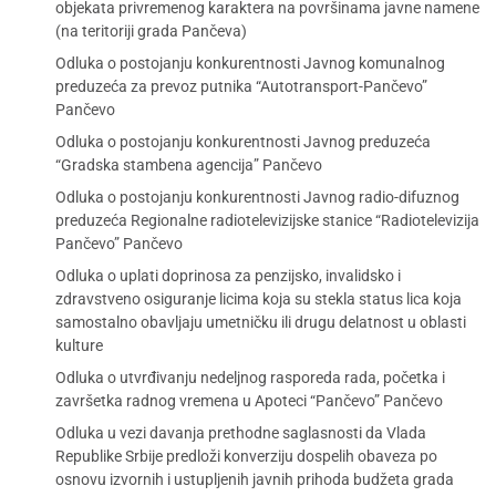
objekata privremenog karaktera na površinama javne namene
(na teritoriji grada Pančeva)
Odluka o postojanju konkurentnosti Javnog komunalnog
preduzeća za prevoz putnika “Autotransport-Pančevo”
Pančevo
Odluka o postojanju konkurentnosti Javnog preduzeća
“Gradska stambena agencija” Pančevo
Odluka o postojanju konkurentnosti Javnog radio-difuznog
preduzeća Regionalne radiotelevizijske stanice “Radiotelevizija
Pančevo” Pančevo
Odluka o uplati doprinosa za penzijsko, invalidsko i
zdravstveno osiguranje licima koja su stekla status lica koja
samostalno obavljaju umetničku ili drugu delatnost u oblasti
kulture
Odluka o utvrđivanju nedeljnog rasporeda rada, početka i
završetka radnog vremena u Apoteci “Pančevo” Pančevo
Odluka u vezi davanja prethodne saglasnosti da Vlada
Republike Srbije predloži konverziju dospelih obaveza po
osnovu izvornih i ustupljenih javnih prihoda budžeta grada