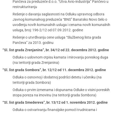
Pančeva za preduzeće d.o.o. “Utva Avio-industrija” Pančevo u
restrukturiranju
Rešenje o davanju saglasnosti na Odluku upravnog odbora
Javnog komunalnog preduzeća “BNS” Banatsko Novo Selo o
uvođenju novih komunalnih usluga i cenama novih komunalnih
usluga, broj: 196-2/12 od 07.09.2012. godine
Rešenje o utvrđivanju cene usluga “Službenog lista grada
Pančeva” za 2013. godinu
“Sl. list grada Zrenjanina”, br. 34/12 od 22. decembra 2012. godine
Odluka o uslovnom otpisu kamata i mirovanju poreskog duga
(na teritoriji grada Zrenjanina)
“Sl. list grada Sombora”, br. 12/12 od 11. decembra 2012. godine
Odluka o osnovnoj i dodatnoj podršci detetu i učeniku (na
teritoriji grada Sombora)
Odluka o prvim izmenama i dopunama Odluke o visini poreskih
stopa poreza na imovinu (na teritoriji grada Sombora)
“Sl. list grada Smedereva”, br. 13/12 od 1. novembra 2012. godine
Odluka o ostvarivanju finansijske pomoći trudnicama i