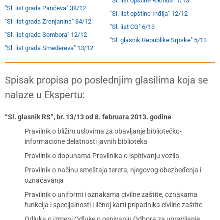
"Sl. list opštine Kikinda" 1/13
"Sl. list grada Pančeva" 38/12
"Sl. list opštine Inđija" 12/12
"Sl. list grada Zrenjanina" 34/12
"Sl. list CG" 6/13
"Sl. list grada Sombora" 12/12
"Sl. glasnik Republike Srpske" 5/13
"Sl. list grada Smedereva" 13/12
Spisak propisa po poslednjim glasilima koja se
nalaze u Ekspertu:
“Sl. glasnik RS”, br. 13/13 od 8. februara 2013. godine
Pravilnik o bližim uslovima za obavljanje bibliotečko-
informacione delatnosti javnih biblioteka
Pravilnik o dopunama Pravilnika o ispitivanju vozila
Pravilnik o načinu smeštaja tereta, njegovog obezbeđenja i
označavanja
Pravilnik o uniformi i oznakama civilne zaštite, oznakama
funkcija i specijalnosti i ličnoj karti pripadnika civilne zaštite
Odluka o izmeni Odluke o osnivanju Odbora za upravljanje