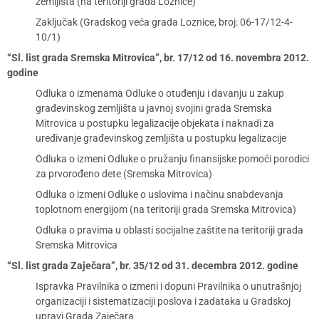
zemljišta (na teritoriji grada Loznice)
Zaključak (Gradskog veća grada Loznice, broj: 06-17/12-4-
10/1)
“Sl. list grada Sremska Mitrovica”, br. 17/12 od 16. novembra 2012.
godine
Odluka o izmenama Odluke o otuđenju i davanju u zakup
građevinskog zemljišta u javnoj svojini grada Sremska
Mitrovica u postupku legalizacije objekata i naknadi za
uređivanje građevinskog zemljišta u postupku legalizacije
Odluka o izmeni Odluke o pružanju finansijske pomoći porodici
za prvorođeno dete (Sremska Mitrovica)
Odluka o izmeni Odluke o uslovima i načinu snabdevanja
toplotnom energijom (na teritoriji grada Sremska Mitrovica)
Odluka o pravima u oblasti socijalne zaštite na teritoriji grada
Sremska Mitrovica
“Sl. list grada Zaječara”, br. 35/12 od 31. decembra 2012. godine
Ispravka Pravilnika o izmeni i dopuni Pravilnika o unutrašnjoj
organizaciji i sistematizaciji poslova i zadataka u Gradskoj
upravi Grada Zaječara