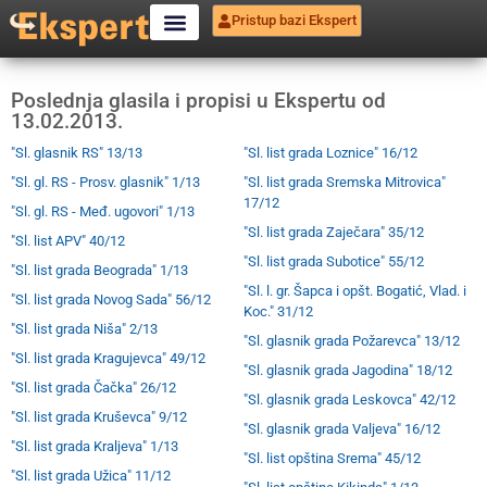
Pristup bazi Ekspert
Poslednja glasila i propisi u Ekspertu od
13.02.2013.
"Sl. glasnik RS" 13/13
"Sl. list grada Loznice" 16/12
"Sl. gl. RS - Prosv. glasnik" 1/13
"Sl. list grada Sremska Mitrovica"
17/12
"Sl. gl. RS - Međ. ugovori" 1/13
"Sl. list grada Zaječara" 35/12
"Sl. list APV" 40/12
"Sl. list grada Subotice" 55/12
"Sl. list grada Beograda" 1/13
"Sl. l. gr. Šapca i opšt. Bogatić, Vlad. i
"Sl. list grada Novog Sada" 56/12
Koc." 31/12
"Sl. list grada Niša" 2/13
"Sl. glasnik grada Požarevca" 13/12
"Sl. list grada Kragujevca" 49/12
"Sl. glasnik grada Jagodina" 18/12
"Sl. list grada Čačka" 26/12
"Sl. glasnik grada Leskovca" 42/12
"Sl. list grada Kruševca" 9/12
"Sl. glasnik grada Valjeva" 16/12
"Sl. list grada Kraljeva" 1/13
"Sl. list opština Srema" 45/12
"Sl. list grada Užica" 11/12