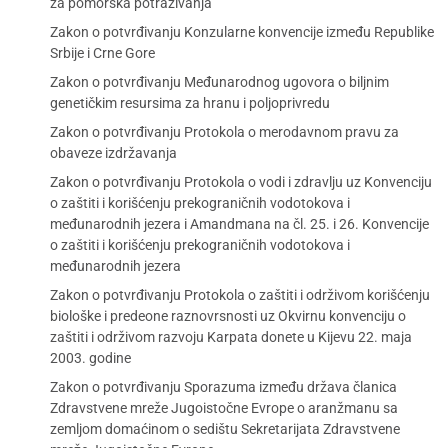
za pomorska potraživanja
Zakon o potvrđivanju Konzularne konvencije između Republike
Srbije i Crne Gore
Zakon o potvrđivanju Međunarodnog ugovora o biljnim
genetičkim resursima za hranu i poljoprivredu
Zakon o potvrđivanju Protokola o merodavnom pravu za
obaveze izdržavanja
Zakon o potvrđivanju Protokola o vodi i zdravlju uz Konvenciju
o zaštiti i korišćenju prekograničnih vodotokova i
međunarodnih jezera i Amandmana na čl. 25. i 26. Konvencije
o zaštiti i korišćenju prekograničnih vodotokova i
međunarodnih jezera
Zakon o potvrđivanju Protokola o zaštiti i održivom korišćenju
biološke i predeone raznovrsnosti uz Okvirnu konvenciju o
zaštiti i održivom razvoju Karpata donete u Kijevu 22. maja
2003. godine
Zakon o potvrđivanju Sporazuma između država članica
Zdravstvene mreže Jugoistočne Evrope o aranžmanu sa
zemljom domaćinom o sedištu Sekretarijata Zdravstvene