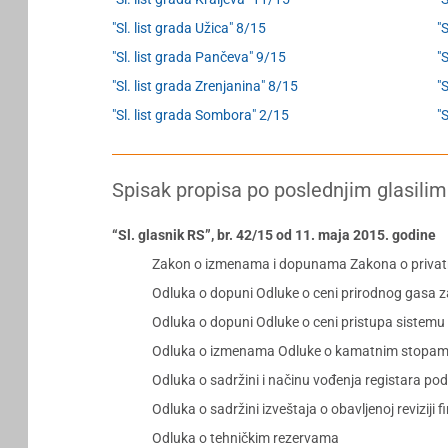
"Sl. list grada Užica" 8/15
"
"Sl. list grada Pančeva" 9/15
"S
"Sl. list grada Zrenjanina" 8/15
"
"Sl. list grada Sombora" 2/15
"
Spisak propisa po poslednjim glasilim
“Sl. glasnik RS”, br. 42/15 od 11. maja 2015. godine
Zakon o izmenama i dopunama Zakona o priva
Odluka o dopuni Odluke o ceni prirodnog gasa z
Odluka o dopuni Odluke o ceni pristupa sistemu 
Odluka o izmenama Odluke o kamatnim stopama 
Odluka o sadržini i načinu vođenja registara po
Odluka o sadržini izveštaja o obavljenoj reviziji
Odluka o tehničkim rezervama