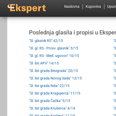
Naslovna
Kupovina
Uput
Poslednja glasila i propisi u Eksp
"Sl. glasnik RS" 42/15
"
"Sl. gl. RS - Prosv. glasnik" 3/15
"
"Sl. gl. RS - Međ. ugovori" 10/15
"
"Sl. list APV" 14/15
"
"Sl. list grada Beograda" 20/15
"
"Sl. list grada Novog Sada" 13/15
"S
"Sl. list grada Niša" 22/15
"
"Sl. list grada Kragujevca" 11/15
"
"Sl. list grada Čačka" 5/15
"
"Sl. list grada Kruševca" 4/14
"
"Sl. list grada Kraljeva" 11/15
"