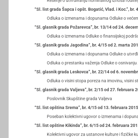
Rešenje o utvrđivanju nominalnog iznosa rodite
“Sl. list grada Šapca i opšt. Bogatić, Vlad. i Koc.”, br
Odluka o izmenama i dopunama Odluke o većem
“Sl. glasnik grada Požarevca”, br. 13/14 od 24. dece
Odluka o izmenama Odluke o finansijskoj podršc
“Sl. glasnik grada Jagodina”, br. 4/15 od 2. marta 20
Odluka o izmenama i dopunama Odluke o utvrđiv
Odluka o prestanku važenja Odluke o osnivanju 
“Sl. glasnik grada Leskovca”, br. 22/14 od 6. novemb
Odluka o visini stopa poreza na imovinu, visini s
“Sl. glasnik grada Valjeva”, br. 2/15 od 27. februara 
Poslovnik Skupštine grada Valjeva
“Sl. list opština Srema”, br. 4/15 od 13. februara 201
Poseban kolektivni ugovor o izmenama i dopun
“Sl. list opštine Kikinda”, br. 6/15 od 24. februara 20
Kolektivni ugovor za ustanove kulture i fizičke 