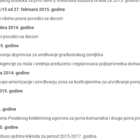
ljskog dodatka za prvo dete iz sredstava budžeta Grada za 2015. godinu 
. 4/15 od 27. februara 2015. godine
 obimu prava porodici sa decom
mbra 2014. godine
i porodici sa decom
15. godine
anju doprinosa za uređivanje građevinskog zemljišta
Agencije za mala i srednja preduzeća i registrovana poljoprivredna doma
ra 2014. godine
tope amortizacije i utvrđivanju zona sa koeficijentima za utvrđivanje porez
2015. godine
5. godine
ama Posebnog kolektivnog ugovora za javna komunalna i druga javna p
15. godine
kulture opštine Kikinda za period 2015-2017. godina