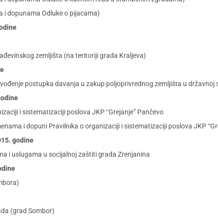
ma i dopunama Odluke o pijacama)
godine
đevinskog zemljišta (na teritoriji grada Kraljeva)
ne
ođenje postupka davanja u zakup poljoprivrednog zemljišta u državnoj s
godine
izaciji i sistematizaciji poslova JKP “Grejanje” Pančevo
menama i dopuni Pravilnika o organizaciji i sistematizaciji poslova JKP 
2015. godine
i uslugama u socijalnoj zaštiti grada Zrenjanina
godine
ombora)
rada (grad Sombor)