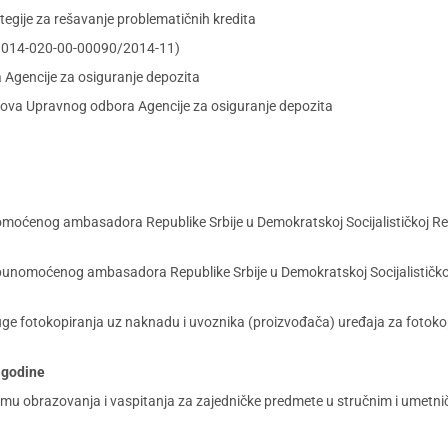
egije za rešavanje problematičnih kredita
roj 014-020-00-00090/2014-11)
Agencije za osiguranje depozita
nova Upravnog odbora Agencije za osiguranje depozita
oćenog ambasadora Republike Srbije u Demokratskoj Socijalističkoj Repub
unomoćenog ambasadora Republike Srbije u Demokratskoj Socijalističkoj R
usluge fotokopiranja uz naknadu i uvoznika (proizvođača) uređaja za fotoko
. godine
ramu obrazovanja i vaspitanja za zajedničke predmete u stručnim i umetn