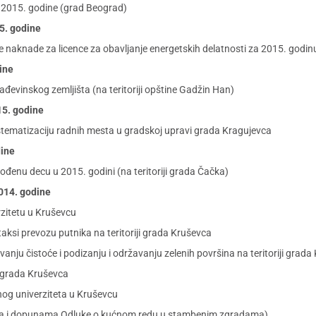
 2015. godine (grad Beograd)
15. godine
ne naknade za licence za obavljanje energetskih delatnosti za 2015. godin
dine
đevinskog zemljišta (na teritoriji opštine Gadžin Han)
15. godine
istematizaciju radnih mesta u gradskoj upravi grada Kragujevca
dine
rođenu decu u 2015. godini (na teritoriji grada Čačka)
2014. godine
zitetu u Kruševcu
si prevozu putnika na teritoriji grada Kruševca
u čistoće i podizanju i održavanju zelenih površina na teritoriji grada
i grada Kruševca
nog univerziteta u Kruševcu
nama i dopunama Odluke o kućnom redu u stambenim zgradama)