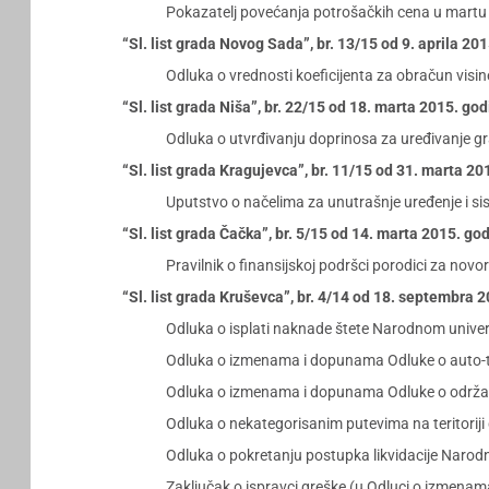
Pokazatelj povećanja potrošačkih cena u martu
“Sl. list grada Novog Sada”, br. 13/15 od 9. aprila 20
Odluka o vrednosti koeficijenta za obračun visi
“Sl. list grada Niša”, br. 22/15 od 18. marta 2015. go
Odluka o utvrđivanju doprinosa za uređivanje gra
“Sl. list grada Kragujevca”, br. 11/15 od 31. marta 20
Uputstvo o načelima za unutrašnje uređenje i s
“Sl. list grada Čačka”, br. 5/15 od 14. marta 2015. go
Pravilnik o finansijskoj podršci porodici za novo
“Sl. list grada Kruševca”, br. 4/14 od 18. septembra 
Odluka o isplati naknade štete Narodnom univer
Odluka o izmenama i dopunama Odluke o auto-tak
Odluka o izmenama i dopunama Odluke o održavanj
Odluka o nekategorisanim putevima na teritorij
Odluka o pokretanju postupka likvidacije Narod
Zaključak o ispravci greške (u Odluci o izme