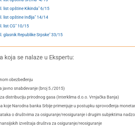
Sl. list opštine Kikinda" 6/15
l. list opštine Inđija" 14/14
Sl. list CG" 10/15
Sl. glasnik Republike Srpske" 33/15
a koja se nalaze u Ekspertu:
tnom obezbeđenju
a javno snabdevanje (broj 5./2015)
za distribuciju prirodnog gasa (Interklima d.o.o. Vrnjačka Banja)
koje Narodna banka Srbije primenjuje u postupku sprovođenja monetarn
dataka o društvima za osiguranje/reosiguranje i drugim subjektima nadzo
 finansijskih izveštaja društva za osiguranje/reosiguranje