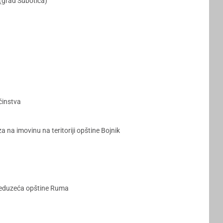
(grad Subotica)
ćinstva
a na imovinu na teritoriji opštine Bojnik
reduzeća opštine Ruma