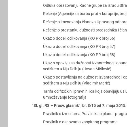
Odluka obrazovanju Radne grupe za izradu Strat
Rešenje (Agencije za borbu protiv korupcije, b
Rešenje o imenovanju članova Upravnog odbora 
Rešenje o prestanku dužnosti predsednika i čla
Ukaz o dodeli odlikovanja (KO PR broj 56)
Ukaz o dodeli odlikovanja (KO PR broj 57)
Ukaz o dodeli odlikovanja (KO PR broj 58)
Ukaz o opozivu sa dužnosti izvanrednog i opunom
sedištem u Nju Delhiju (Jovan Mirilović)
Ukaz o postavljenju na dužnost izvanrednog i op
sedištem u Nju Delhiju (Vladimir Marić)
Tarifa od fizičkih i pravnih lica koja obavljaju 
umnožavanje fotografija
“Sl. gl. RS – Prosv. glasnik”, br. 3/15 od 7. maja 2015
Pravilnik o izmenama Pravilnika o planu i prog
Pravilnik o osnovama vaspitnog programa