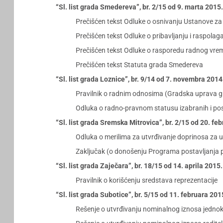
“Sl. list grada Smedereva”, br. 2/15 od 9. marta 2015
Prečišćen tekst Odluke o osnivanju Ustanove za
Prečišćen tekst Odluke o pribavljanju i raspola
Prečišćen tekst Odluke o rasporedu radnog vrem
Prečišćen tekst Statuta grada Smedereva
“Sl. list grada Loznice”, br. 9/14 od 7. novembra 201
Pravilnik o radnim odnosima (Gradska uprava g
Odluka o radno-pravnom statusu izabranih i pos
“Sl. list grada Sremska Mitrovica”, br. 2/15 od 20. fe
Odluka o merilima za utvrđivanje doprinosa za ur
Zaključak (o donošenju Programa postavljanja pl
“Sl. list grada Zaječara”, br. 18/15 od 14. aprila 2015
Pravilnik o korišćenju sredstava reprezentacije
“Sl. list grada Subotice”, br. 5/15 od 11. februara 20
Rešenje o utvrđivanju nominalnog iznosa jednok