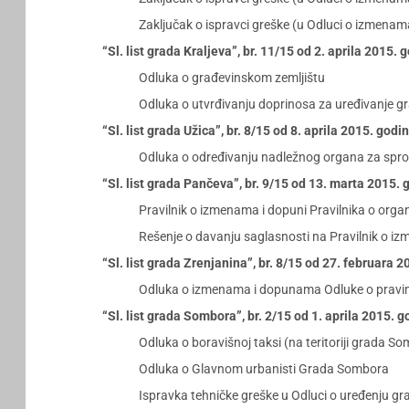
Zaključak o ispravci greške (u Odluci o izmena
“Sl. list grada Kraljeva”, br. 11/15 od 2. aprila 2015. 
Odluka o građevinskom zemljištu
Odluka o utvrđivanju doprinosa za uređivanje gra
“Sl. list grada Užica”, br. 8/15 od 8. aprila 2015. godi
Odluka o određivanju nadležnog organa za sprov
“Sl. list grada Pančeva”, br. 9/15 od 13. marta 2015. 
Pravilnik o izmenama i dopuni Pravilnika o organ
Rešenje o davanju saglasnosti na Pravilnik o iz
“Sl. list grada Zrenjanina”, br. 8/15 od 27. februara 
Odluka o izmenama i dopunama Odluke o pravima 
“Sl. list grada Sombora”, br. 2/15 od 1. aprila 2015. 
Odluka o boravišnoj taksi (na teritoriji grada S
Odluka o Glavnom urbanisti Grada Sombora
Ispravka tehničke greške u Odluci o uređenju g