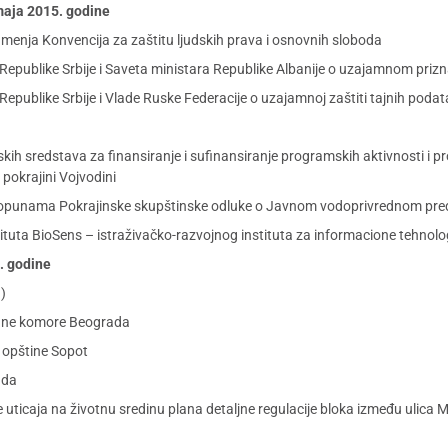
 maja 2015. godine
 menja Konvencija za zaštitu ljudskih prava i osnovnih sloboda
epublike Srbije i Saveta ministara Republike Albanije o uzajamnom priz
publike Srbije i Vlade Ruske Federacije o uzajamnoj zaštiti tajnih poda
ih sredstava za finansiranje i sufinansiranje programskih aktivnosti i p
pokrajini Vojvodini
dopunama Pokrajinske skupštinske odluke o Javnom vodoprivrednom pre
ituta BioSens – istraživačko-razvojnog instituta za informacione tehnolo
5. godine
)
dne komore Beograda
 opštine Sopot
ada
e uticaja na životnu sredinu plana detaljne regulacije bloka između ulica