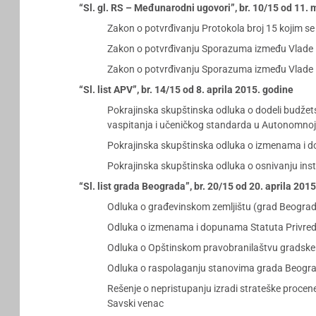
“Sl. gl. RS – Međunarodni ugovori”, br. 10/15 od 11.
Zakon o potvrđivanju Protokola broj 15 kojim se
Zakon o potvrđivanju Sporazuma između Vlade R
Zakon o potvrđivanju Sporazuma između Vlade Re
“Sl. list APV”, br. 14/15 od 8. aprila 2015. godine
Pokrajinska skupštinska odluka o dodeli budžetsk
vaspitanja i učeničkog standarda u Autonomnoj 
Pokrajinska skupštinska odluka o izmenama i 
Pokrajinska skupštinska odluka o osnivanju inst
“Sl. list grada Beograda”, br. 20/15 od 20. aprila 201
Odluka o građevinskom zemljištu (grad Beograd
Odluka o izmenama i dopunama Statuta Privre
Odluka o Opštinskom pravobranilaštvu gradske
Odluka o raspolaganju stanovima grada Beogr
Rešenje o nepristupanju izradi strateške procen
Savski venac