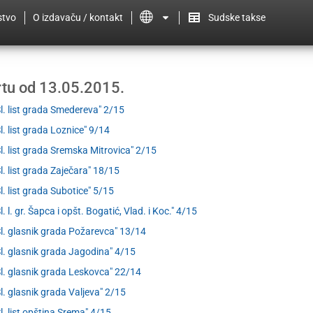
stvo
O izdavaču / kontakt
Sudske takse
ertu od 13.05.2015.
Sl. list grada Smedereva" 2/15
Sl. list grada Loznice" 9/14
Sl. list grada Sremska Mitrovica" 2/15
Sl. list grada Zaječara" 18/15
Sl. list grada Subotice" 5/15
l. l. gr. Šapca i opšt. Bogatić, Vlad. i Koc." 4/15
Sl. glasnik grada Požarevca" 13/14
Sl. glasnik grada Jagodina" 4/15
Sl. glasnik grada Leskovca" 22/14
Sl. glasnik grada Valjeva" 2/15
Sl. list opština Srema" 4/15