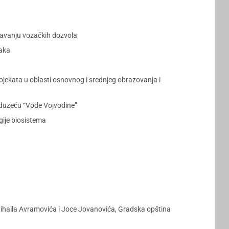
navanju vozačkih dozvola
taka
rojekata u oblasti osnovnog i srednjeg obrazovanja i
duzeću “Vode Vojvodine”
gije biosistema
 Mihaila Avramovića i Joce Jovanovića, Gradska opština