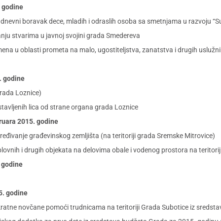
. godine
 dnevni boravak dece, mladih i odraslih osoba sa smetnjama u razvoju “
ganju stvarima u javnoj svojini grada Smedereva
ena u oblasti prometa na malo, ugostiteljstva, zanatstva i drugih uslužn
4. godine
rada Loznice)
tavljenih lica od strane organa grada Loznice
bruara 2015. godine
eđivanje građevinskog zemljišta (na teritoriji grada Sremske Mitrovice)
ovnih i drugih objekata na delovima obale i vodenog prostora na teritori
. godine
15. godine
ratne novčane pomoći trudnicama na teritoriji Grada Subotice iz sredst