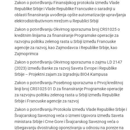
Zakon o potvrđivanju Finansijskog protokola između Vlade
Republike Srbije i Vlade Republike Francuske o saradnji u
oblasti finansiranja uvođenja opšte automatizacije upravljanja
elektrodistributivnom mrežom u Republici Srbiji
Zakon o potvrđivanju Okvirnog sporazuma broj CRS1025 o
kreditnim linijama za finansiranje Programske operacije za
razvojnu politiku zelenog rasta u Srbiji između Francuske
agencije za razvoj, kao Zajmodavca i Republike Srbije, kao
Zajmoprimca
Zakon o potvrđivanju Okvirnog sporazuma o zajmu LD 2147
(2023) između Banke za razvoj Saveta Evrope i Republike
Srbije – Projektni zajam za izgradnju BIO4 Kampusa
Zakon o potvrđivanju Posebnog sporazuma o Prvoj kreditnoj
liniji broj CRS1025 01 D za finansiranje Programske operacije
za razvojnu politiku zelenog rasta u Srbiji između Republike
Srbije i Francuske agencije za razvoj
Zakon o potvrđivanju Protokola između Vlade Republike Srbije i
Švajcarskog Saveznog veća o izmeni Ugovora između Saveta
ministara Srbije i Crne Gore i Švajcarskog Saveznog veća o
izbegavanju dvostrukog oporezivanja u odnosu na poreze na