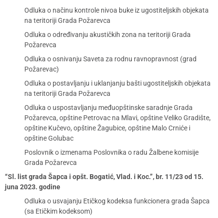
Odluka o načinu kontrole nivoa buke iz ugostiteljskih objekata
na teritoriji Grada Požarevca
Odluka o određivanju akustičkih zona na teritoriji Grada
Požarevca
Odluka o osnivanju Saveta za rodnu ravnopravnost (grad
Požarevac)
Odluka o postavljanju i uklanjanju bašti ugostiteljskih objekata
na teritoriji Grada Požarevca
Odluka o uspostavljanju međuopštinske saradnje Grada
Požarevca, opštine Petrovac na Mlavi, opštine Veliko Gradište,
opštine Kučevo, opštine Žagubice, opštine Malo Crniće i
opštine Golubac
Poslovnik o izmenama Poslovnika o radu Žalbene komisije
Grada Požarevca
“Sl. list grada Šapca i opšt. Bogatić, Vlad. i Koc.”, br. 11/23 od 15.
juna 2023. godine
Odluka o usvajanju Etičkog kodeksa funkcionera grada Šapca
(sa Etičkim kodeksom)