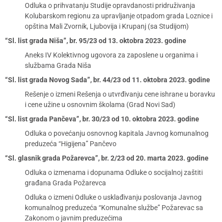
Odluka o prihvatanju Studije opravdanosti pridruživanja
Kolubarskom regionu za upravljanje otpadom grada Loznice i
opština Mali Zvornik, Ljubovija i Krupanj (sa Studijom)
“Sl. list grada Niša”, br. 95/23 od 13. oktobra 2023. godine
Aneks IV Kolektivnog ugovora za zaposlene u organima i
službama Grada Niša
“Sl. list grada Novog Sada”, br. 44/23 od 11. oktobra 2023. godine
Rešenje o izmeni Rešenja o utvrđivanju cene ishrane u boravku
i cene užine u osnovnim školama (Grad Novi Sad)
“Sl. list grada Pančeva”, br. 30/23 od 10. oktobra 2023. godine
Odluka o povećanju osnovnog kapitala Javnog komunalnog
preduzeća “Higijena” Pančevo
“Sl. glasnik grada Požarevca”, br. 2/23 od 20. marta 2023. godine
Odluka o izmenama i dopunama Odluke o socijalnoj zaštiti
građana Grada Požarevca
Odluka o izmeni Odluke o usklađivanju poslovanja Javnog
komunalnog preduzeća “Komunalne službe” Požarevac sa
Zakonom o javnim preduzećima