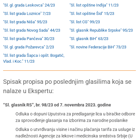
"Sl. gl. grada Leskovca" 24/23
"Sl. list opštine Inđija" 11/23
"Sl. list grada Loznice" 7/23
"Sl. list opštine Šid" 15/23
"Sl. list grada Niša" 95/23
"Sl. list CG" 99/23
"Sl. list grada Novog Sada" 44/23
"Sl. glasnik Republike Srpske" 95/23
"Sl. list grada Pančeva" 30/23
"Sl. glasnik BiH" 63/23
"Sl. gl. grada Požarevca" 2/23
"Sl. novine Federacije BiH" 73/23
"Sl. list grada Šapca i opšt. Bogatić,
Vlad. i Koc." 11/23
Spisak propisa po poslednjim glasilima koja se
nalaze u Ekspertu:
“Sl. glasnik RS”, br. 98/23 od 7. novembra 2023. godine
Odluka o dopuni Uputstva za predlaganje lica u biračke odbore
za sprovođenje glasanja na izborima za narodne poslanike
Odluka o utvrđivanju visine i načinu plaćanja tarifa za usluge iz
nadležnosti Agencije za lekove i medicinska sredstva Srbije (U