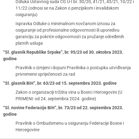
Odluka Ustavnog suda CG U-I br. 30/20, 41/21, 43/21, 10/22 i
11/22 (odnosi se na Zakon o penzijskom i invalidskom
osiguranju)
Ispravka Odluke o minimalnom novčanom iznosu za
osiguranje od profesionalne odgovornosti ili uporedivu
garanciju za pokriće odgovornosti za pružanje određenih
platnih usluga
“Sl. glasnik Republike Srpske”, br. 95/23 od 30. oktobra 2023.
godine
Pravilnik o izmjeni i dopuni Pravilnika o postupku utvrđivanja
privremene spriječenosti za rad
“Sl. glasnik BiH”, br. 63/23 od 15. septembra 2023. godine
Zakon o organizaciji tržišta vina u Bosni i Hercegovini (U
PRIMENI: od 24. septembra 2024. godine)
“Sl. novine Federacije BiH”, br. 73/23 od 22. septembra 2023.
godine
Pravilnik o Ombudsmenu u osiguranju Federacije Bosne i
Hercegovine