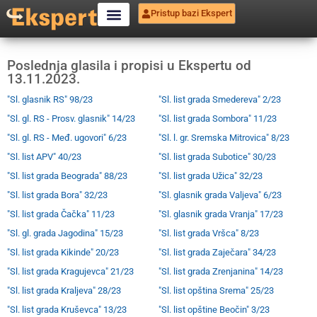
Pristup bazi Ekspert
Poslednja glasila i propisi u Ekspertu od
13.11.2023.
"Sl. glasnik RS" 98/23
"Sl. list grada Smedereva" 2/23
"Sl. gl. RS - Prosv. glasnik" 14/23
"Sl. list grada Sombora" 11/23
"Sl. gl. RS - Međ. ugovori" 6/23
"Sl. l. gr. Sremska Mitrovica" 8/23
"Sl. list APV" 40/23
"Sl. list grada Subotice" 30/23
"Sl. list grada Beograda" 88/23
"Sl. list grada Užica" 32/23
"Sl. list grada Bora" 32/23
"Sl. glasnik grada Valjeva" 6/23
"Sl. list grada Čačka" 11/23
"Sl. glasnik grada Vranja" 17/23
"Sl. gl. grada Jagodina" 15/23
"Sl. list grada Vršca" 8/23
"Sl. list grada Kikinde" 20/23
"Sl. list grada Zaječara" 34/23
"Sl. list grada Kragujevca" 21/23
"Sl. list grada Zrenjanina" 14/23
"Sl. list grada Kraljeva" 28/23
"Sl. list opština Srema" 25/23
"Sl. list grada Kruševca" 13/23
"Sl. list opštine Beočin" 3/23