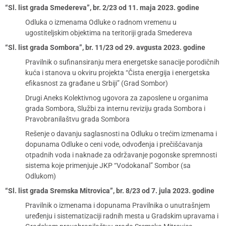
“Sl. list grada Smedereva”, br. 2/23 od 11. maja 2023. godine
Odluka o izmenama Odluke o radnom vremenu u
ugostiteljskim objektima na teritoriji grada Smedereva
“Sl. list grada Sombora”, br. 11/23 od 29. avgusta 2023. godine
Pravilnik o sufinansiranju mera energetske sanacije porodičnih
kuća i stanova u okviru projekta “Čista energija i energetska
efikasnost za građane u Srbiji” (Grad Sombor)
Drugi Aneks Kolektivnog ugovora za zaposlene u organima
grada Sombora, Službi za internu reviziju grada Sombora i
Pravobranilaštvu grada Sombora
Rešenje o davanju saglasnosti na Odluku o trećim izmenama i
dopunama Odluke o ceni vode, odvođenja i prečišćavanja
otpadnih voda i naknade za održavanje pogonske spremnosti
sistema koje primenjuje JKP “Vodokanal” Sombor (sa
Odlukom)
“Sl. list grada Sremska Mitrovica”, br. 8/23 od 7. jula 2023. godine
Pravilnik o izmenama i dopunama Pravilnika o unutrašnjem
uređenju i sistematizaciji radnih mesta u Gradskim upravama i