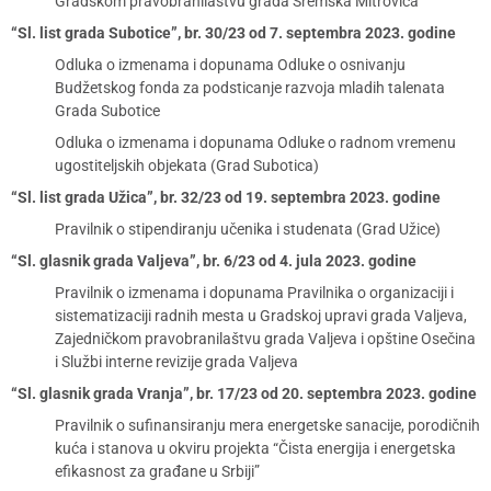
Gradskom pravobranilaštvu grada Sremska Mitrovica
“Sl. list grada Subotice”, br. 30/23 od 7. septembra 2023. godine
Odluka o izmenama i dopunama Odluke o osnivanju
Budžetskog fonda za podsticanje razvoja mladih talenata
Grada Subotice
Odluka o izmenama i dopunama Odluke o radnom vremenu
ugostiteljskih objekata (Grad Subotica)
“Sl. list grada Užica”, br. 32/23 od 19. septembra 2023. godine
Pravilnik o stipendiranju učenika i studenata (Grad Užice)
“Sl. glasnik grada Valjeva”, br. 6/23 od 4. jula 2023. godine
Pravilnik o izmenama i dopunama Pravilnika o organizaciji i
sistematizaciji radnih mesta u Gradskoj upravi grada Valjeva,
Zajedničkom pravobranilaštvu grada Valjeva i opštine Osečina
i Službi interne revizije grada Valjeva
“Sl. glasnik grada Vranja”, br. 17/23 od 20. septembra 2023. godine
Pravilnik o sufinansiranju mera energetske sanacije, porodičnih
kuća i stanova u okviru projekta “Čista energija i energetska
efikasnost za građane u Srbiji”