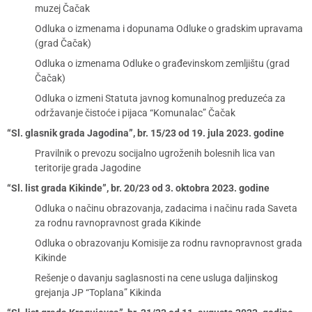
muzej Čačak
Odluka o izmenama i dopunama Odluke o gradskim upravama
(grad Čačak)
Odluka o izmenama Odluke o građevinskom zemljištu (grad
Čačak)
Odluka o izmeni Statuta javnog komunalnog preduzeća za
održavanje čistoće i pijaca “Komunalac” Čačak
“Sl. glasnik grada Jagodina”, br. 15/23 od 19. jula 2023. godine
Pravilnik o prevozu socijalno ugroženih bolesnih lica van
teritorije grada Jagodine
“Sl. list grada Kikinde”, br. 20/23 od 3. oktobra 2023. godine
Odluka o načinu obrazovanja, zadacima i načinu rada Saveta
za rodnu ravnopravnost grada Kikinde
Odluka o obrazovanju Komisije za rodnu ravnopravnost grada
Kikinde
Rešenje o davanju saglasnosti na cene usluga daljinskog
grejanja JP “Toplana” Kikinda