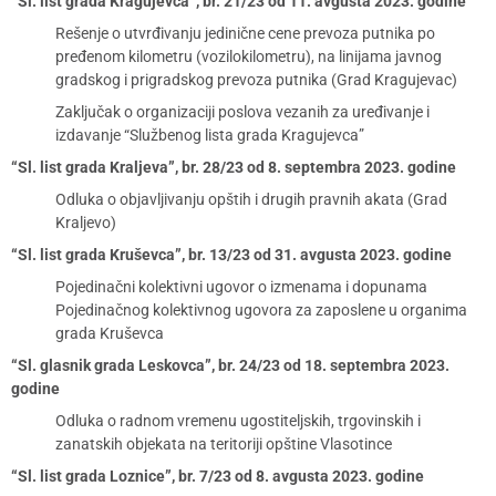
“Sl. list grada Kragujevca”, br. 21/23 od 11. avgusta 2023. godine
Rešenje o utvrđivanju jedinične cene prevoza putnika po
pređenom kilometru (vozilokilometru), na linijama javnog
gradskog i prigradskog prevoza putnika (Grad Kragujevac)
Zaključak o organizaciji poslova vezanih za uređivanje i
izdavanje “Službenog lista grada Kragujevca”
“Sl. list grada Kraljeva”, br. 28/23 od 8. septembra 2023. godine
Odluka o objavljivanju opštih i drugih pravnih akata (Grad
Kraljevo)
“Sl. list grada Kruševca”, br. 13/23 od 31. avgusta 2023. godine
Pojedinačni kolektivni ugovor o izmenama i dopunama
Pojedinačnog kolektivnog ugovora za zaposlene u organima
grada Kruševca
“Sl. glasnik grada Leskovca”, br. 24/23 od 18. septembra 2023.
godine
Odluka o radnom vremenu ugostiteljskih, trgovinskih i
zanatskih objekata na teritoriji opštine Vlasotince
“Sl. list grada Loznice”, br. 7/23 od 8. avgusta 2023. godine