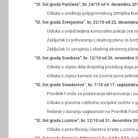
“Sl. list grada Pančeva”, br. 24/10 od 9. decembra 20
Odluka o uređenju poljoprivrednog zemljišta kom
“Sl. list grada Zrenjanina”, br. 22/10 od 22. decembr
Odluka o ovlašćenjima komunalne policije (na ter
Zaključak (o prihvatanju Lokalnog plana za borb
Zaključak (o usvajanju Lokalnog akcionog plana
“Sl. list grada Sombora”, br. 12/10 od 26. novembra 
Odluka o otpisu dela dospelog poreskog duga po 
Odluka o otpisu kamate na izvorne javne prihod
“Sl. list grada Smedereva”, br. 7/10 od 17. septembr
Pravilnik Fonda za podsticanje obrazovanja i 
Odluka o pravima i oblicima socijalne zaštite u
Rešenje o davanju saglasnosti na Pravilnik Fon
“Sl. list grada Loznice”, br. 12/10 od 31. decembra 2
Odluka o potvrđivanju članstva Grada Loznice u 