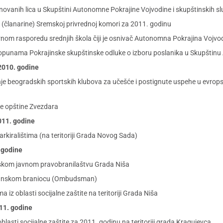
novanih lica u Skupštini Autonomne Pokrajine Vojvodine i skupštinskih s
 (članarine) Sremskoj privrednoj komori za 2011. godinu
rnom rasporedu srednjih škola čiji je osnivač Autonomna Pokrajina Vojvo
opunama Pokrajinske skupštinske odluke o izboru poslanika u Skupštin
 2010. godine
anje beogradskih sportskih klubova za učešće i postignute uspehe u evro
ke opštine Zvezdara
2011. godine
arkiralištima (na teritoriji Grada Novog Sada)
. godine
kom javnom pravobranilaštvu Grada Niša
đanskom braniocu (Ombudsman)
z oblasti socijalne zaštite na teritoriji Grada Niša
011. godine
asti socijalne zaštite za 2011. godinu na teritoriji grada Kragujevca