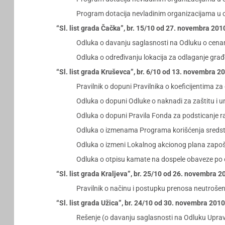
Program dotacija nevladinim organizacijama u ob
“Sl. list grada Čačka”, br. 15/10 od 27. novembra 201
Odluka o davanju saglasnosti na Odluku o cena
Odluka o određivanju lokacija za odlaganje građ
“Sl. list grada Kruševca”, br. 6/10 od 13. novembra 2
Pravilnik o dopuni Pravilnika o koeficijentima za
Odluka o dopuni Odluke o naknadi za zaštitu i un
Odluka o dopuni Pravila Fonda za podsticanje ra
Odluka o izmenama Programa korišćenja sredstav
Odluka o izmeni Lokalnog akcionog plana zapoš
Odluka o otpisu kamate na dospele obaveze po os
“Sl. list grada Kraljeva”, br. 25/10 od 26. novembra 
Pravilnik o načinu i postupku prenosa neutrošen
“Sl. list grada Užica”, br. 24/10 od 30. novembra 201
Rešenje (o davanju saglasnosti na Odluku Upra