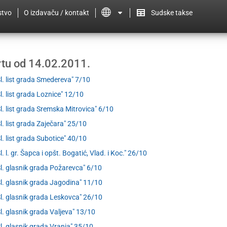
stvo
O izdavaču / kontakt
Sudske takse
ertu od 14.02.2011.
Sl. list grada Smedereva" 7/10
Sl. list grada Loznice" 12/10
Sl. list grada Sremska Mitrovica" 6/10
Sl. list grada Zaječara" 25/10
Sl. list grada Subotice" 40/10
l. l. gr. Šapca i opšt. Bogatić, Vlad. i Koc." 26/10
Sl. glasnik grada Požarevca" 6/10
Sl. glasnik grada Jagodina" 11/10
Sl. glasnik grada Leskovca" 26/10
Sl. glasnik grada Valjeva" 13/10
Sl. glasnik grada Vranja" 35/10