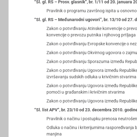
“Sl. gl. RS – Prosv. glasnik”, br. 1/11 od 20. januara 
Pravilnik o programu završnog ispita u osnovno
“Sl. gl. RS – Međunarodni ugovori”, br. 13/10 od 27.
Zakon o potvrđivanju Atinske konvencije o prev
konvencije o prevozu putnika i njihovog prtljag
Zakon o potvrđivanju Evropske konvencije o nezas
Zakon o potvrđivanju Okvirnog ugovora o zajmu 
Zakon o potvrđivanju Sporazuma između Republike
Zakon o potvrđivanju Ugovora između Republike
izvršavanju sudskih odluka u krivičnim stvarima
Zakon o potvrđivanju Ugovora između Republike 
pomoći u građanskim i krivičnim stvarima
Zakon o potvrđivanju Ugovora između Republike S
“Sl. list APV”, br. 23/10 od 23. decembra 2010. godin
Pravilnik o načinu i postupku prenosa neutroše
Odluka o načinu i kriterijumima raspoređivanja 
manjina