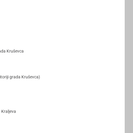
grada Kruševca
toriji grada Kruševca)
 Kraljeva