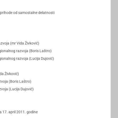
 prihode od samostalne delatnosti
azvoja (mr Vida Živković)
gionalnog razvoja (Boris Laštro)
gionalnog razvoja (Lucija Dujović)
da Živković)
zvoja (Boris Laštro)
voja (Lucija Dujović)
 17. april 2011. godine