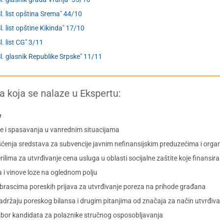
Sl. list opština Srema" 44/10
Sl. list opštine Kikinda" 17/10
l. list CG" 3/11
Sl. glasnik Republike Srpske" 11/11
a koja se nalaze u Ekspertu:
e
te i spasavanja u vanrednim situacijama
šćenja sredstava za subvencije javnim nefinansijskim preduzećima i orga
erilima za utvrđivanje cena usluga u oblasti socijalne zaštite koje finansir
ka i vinove loze na oglednom polju
brascima poreskih prijava za utvrđivanje poreza na prihode građana
držaju poreskog bilansa i drugim pitanjima od značaja za način utvrđivan
 izbor kandidata za polaznike stručnog osposobljavanja