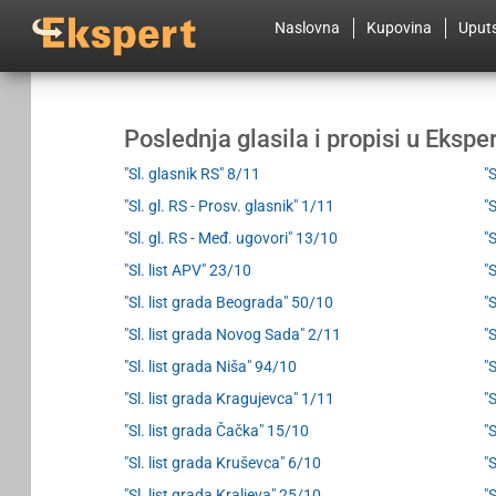
Naslovna
Kupovina
Uput
Poslednja glasila i propisi u Eksp
"Sl. glasnik RS" 8/11
"
"Sl. gl. RS - Prosv. glasnik" 1/11
"
"Sl. gl. RS - Međ. ugovori" 13/10
"
"Sl. list APV" 23/10
"
"Sl. list grada Beograda" 50/10
"
"Sl. list grada Novog Sada" 2/11
"S
"Sl. list grada Niša" 94/10
"
"Sl. list grada Kragujevca" 1/11
"
"Sl. list grada Čačka" 15/10
"
"Sl. list grada Kruševca" 6/10
"
"Sl. list grada Kraljeva" 25/10
"