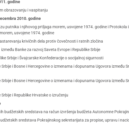
2011. godine
m obrazovanju i vaspitanju
 decembra 2010. godine
ozu putnika i njihovog prtljaga morem, usvojene 1974. godine i Protokol
a morem, usvojene 1974. godine
tarevanju krivičnih dela protiv čovečnosti i ratnih zločina
između Banke za razvoj Saveta Evrope i Republike Srbije
 Srbije i Švajcarske Konfederacije o socijalnoj sigurnosti
 Srbije i Bosne i Hercegovine o izmenama i dopunama Ugovora između Sr
Srbije i Bosne i Hercegovine o izmenama i dopunama Ugovora između Srbi
rbije i Republike Hrvatske o izručenju
e
nih budžetskih sredstava na račun izvršenja budžeta Autonomne Pokraji
budžetskih sredstava Pokrajinskog sekretarijata za propise, upravu i nac