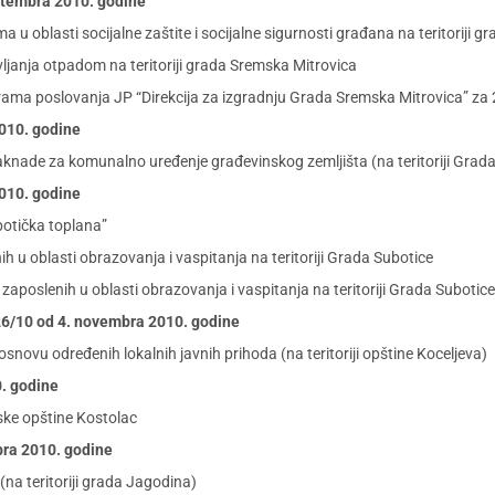
eptembra 2010. godine
 oblasti socijalne zaštite i socijalne sigurnosti građana na teritoriji g
vljanja otpadom na teritoriji grada Sremska Mitrovica
ama poslovanja JP “Direkcija za izgradnju Grada Sremska Mitrovica” za
2010. godine
knade za komunalno uređenje građevinskog zemljišta (na teritoriji Grada
2010. godine
botička toplana”
u oblasti obrazovanja i vaspitanja na teritoriji Grada Subotice
poslenih u oblasti obrazovanja i vaspitanja na teritoriji Grada Subotice
r. 26/10 od 4. novembra 2010. godine
novu određenih lokalnih javnih prihoda (na teritoriji opštine Koceljeva)
0. godine
ske opštine Kostolac
bra 2010. godine
na teritoriji grada Jagodina)