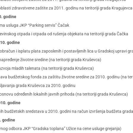
lasti zdravstvene zaštite za 2011. godinu na teritoriji grada Kragujevca
0. godine
ma usluga JKP “Parking servis” Čačak
evinskog otpada i otpada od rušenja objekata na teritoriji grada Čačka
010. godine
 obračun i isplatu plata zaposlenih i postavljenih lica u Gradskoj upravi 
apređenje životne sredine (na teritoriji grada Kruševca)
zvoja mladih talenata (na teritoriji grada Kruševca)
a budžetskog fonda za zaštitu životne sredine za 2010. godinu (na teri
ljavanja grada Kruševca za 2010. godinu
novu određenih lokalnih javnih prihoda (na teritoriji grada Kruševca)
2010. godine
ih budžetskih sredstava u 2010. godini na račun izvršenja budžeta grada
0. godine
vnog odbora JKP “Gradska toplana” Užice na cene usluge grejanja)