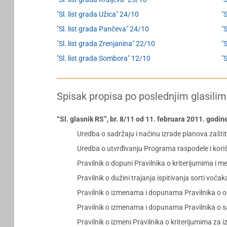
"Sl. list grada Užica" 24/10
"
"Sl. list grada Pančeva" 24/10
"
"Sl. list grada Zrenjanina" 22/10
"S
"Sl. list grada Sombora" 12/10
"
Spisak propisa po poslednjim glasilim
“Sl. glasnik RS”, br. 8/11 od 11. februara 2011. godin
Uredba o sadržaju i načinu izrade planova zašti
Uredba o utvrđivanju Programa raspodele i kori
Pravilnik o dopuni Pravilnika o kriterijumima i m
Pravilnik o dužini trajanja ispitivanja sorti voća
Pravilnik o izmenama i dopunama Pravilnika o o
Pravilnik o izmenama i dopunama Pravilnika o sa
Pravilnik o izmeni Pravilnika o kriterijumima za