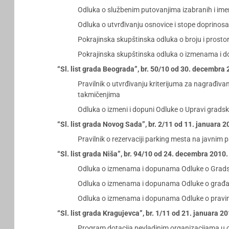
Odluka o službenim putovanjima izabranih i ime
Odluka o utvrđivanju osnovice i stope doprinosa
Pokrajinska skupštinska odluka o broju i prosto
Pokrajinska skupštinska odluka o izmenama i d
“Sl. list grada Beograda”, br. 50/10 od 30. decembra
Pravilnik o utvrđivanju kriterijuma za nagrađiv
takmičenjima
Odluka o izmeni i dopuni Odluke o Upravi grads
“Sl. list grada Novog Sada”, br. 2/11 od 11. januara 
Pravilnik o rezervaciji parking mesta na javnim p
“Sl. list grada Niša”, br. 94/10 od 24. decembra 2010
Odluka o izmenama i dopunama Odluke o Grads
Odluka o izmenama i dopunama Odluke o gra
Odluka o izmenama i dopunama Odluke o pravima i
“Sl. list grada Kragujevca”, br. 1/11 od 21. januara 2
Program dotacija nevladinim organizacijama u obl