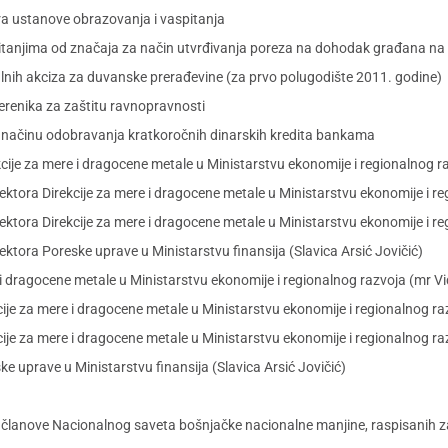
ara ustanove obrazovanja i vaspitanja
 pitanjima od značaja za način utvrđivanja poreza na dohodak građana na
alnih akciza za duvanske prerađevine (za prvo polugodište 2011. godine)
erenika za zaštitu ravnopravnosti
i načinu odobravanja kratkoročnih dinarskih kredita bankama
kcije za mere i dragocene metale u Ministarstvu ekonomije i regionalnog r
ektora Direkcije za mere i dragocene metale u Ministarstvu ekonomije i re
ktora Direkcije za mere i dragocene metale u Ministarstvu ekonomije i re
ktora Poreske uprave u Ministarstvu finansija (Slavica Arsić Jovičić)
 i dragocene metale u Ministarstvu ekonomije i regionalnog razvoja (mr Vi
ije za mere i dragocene metale u Ministarstvu ekonomije i regionalnog ra
ije za mere i dragocene metale u Ministarstvu ekonomije i regionalnog raz
e uprave u Ministarstvu finansija (Slavica Arsić Jovičić)
članove Nacionalnog saveta bošnjačke nacionalne manjine, raspisanih za