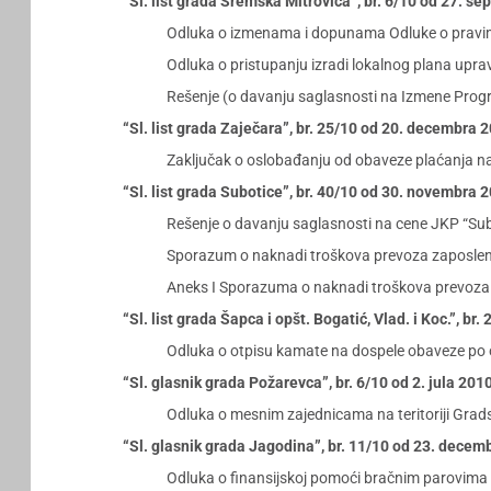
“Sl. list grada Sremska Mitrovica”, br. 6/10 od 27. s
Odluka o izmenama i dopunama Odluke o pravima u
Odluka o pristupanju izradi lokalnog plana upra
Rešenje (o davanju saglasnosti na Izmene Progr
“Sl. list grada Zaječara”, br. 25/10 od 20. decembra 
Zaključak o oslobađanju od obaveze plaćanja na
“Sl. list grada Subotice”, br. 40/10 od 30. novembra 
Rešenje o davanju saglasnosti na cene JKP “Su
Sporazum o naknadi troškova prevoza zaposlenih 
Aneks I Sporazuma o naknadi troškova prevoza za
“Sl. list grada Šapca i opšt. Bogatić, Vlad. i Koc.”, b
Odluka o otpisu kamate na dospele obaveze po os
“Sl. glasnik grada Požarevca”, br. 6/10 od 2. jula 201
Odluka o mesnim zajednicama na teritoriji Grad
“Sl. glasnik grada Jagodina”, br. 11/10 od 23. decem
Odluka o finansijskoj pomoći bračnim parovima (