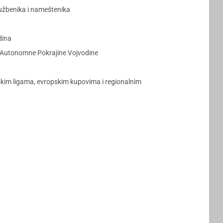
lužbenika i nameštenika
dina
u Autonomne Pokrajine Vojvodine
pskim ligama, evropskim kupovima i regionalnim