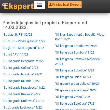
Pristup bazi Ekspert
Poslednja glasila i propisi u Ekspertu od
14.03.2022.
"Sl. glasnik RS" 32/22
"Sl. l. gr. Šapca i opšt. Bogatić, Vlad. i
Koc." 33/21
"Sl. gl. RS - Prosv. glasnik" 1/22
"Sl. list grada Smedereva" 9/21
"Sl. gl. RS - Međ. ugovori" 1/22
"Sl. list grada Sombora" 3/22
"Sl. list APV" 11/22
"Sl. list grada Sremska Mitrovica"
"Sl. list grada Beograda" 20/22
24/21
"Sl. list grada Čačka" 2/22
"Sl. list grada Subotice" 7/22
"Sl. gl. grada Jagodina" 22/21
"Sl. list grada Užica" 61/21
"Sl. list grada Kikinde" 1/22
"Sl. glasnik grada Valjeva" 30/21
"Sl. list grada Kragujevca" 1/22
"Sl. glasnik grada Vranja" 3/22
"Sl. list grada Kraljeva" 4/22
"Sl. list grada Vršca" 2/22
"Sl. list grada Kruševca" 23/21
"Sl. list grada Zaječara" 67/21
"Sl. gl. grada Leskovca" 4/22