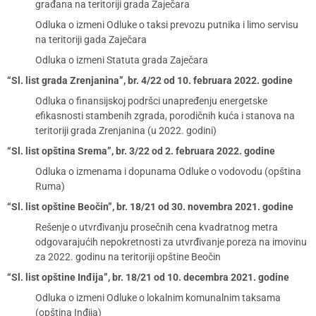
građana na teritoriji grada Zaječara
Odluka o izmeni Odluke o taksi prevozu putnika i limo servisu
na teritoriji gada Zaječara
Odluka o izmeni Statuta grada Zaječara
“Sl. list grada Zrenjanina”, br. 4/22 od 10. februara 2022. godine
Odluka o finansijskoj podršci unapređenju energetske
efikasnosti stambenih zgrada, porodičnih kuća i stanova na
teritoriji grada Zrenjanina (u 2022. godini)
“Sl. list opština Srema”, br. 3/22 od 2. februara 2022. godine
Odluka o izmenama i dopunama Odluke o vodovodu (opština
Ruma)
“Sl. list opštine Beočin”, br. 18/21 od 30. novembra 2021. godine
Rešenje o utvrđivanju prosečnih cena kvadratnog metra
odgovarajućih nepokretnosti za utvrđivanje poreza na imovinu
za 2022. godinu na teritoriji opštine Beočin
“Sl. list opštine Inđija”, br. 18/21 od 10. decembra 2021. godine
Odluka o izmeni Odluke o lokalnim komunalnim taksama
(opština Inđija)