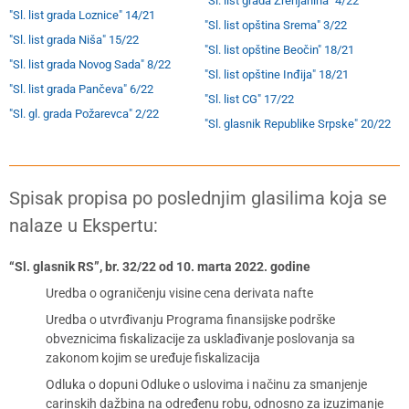
"Sl. list grada Zrenjanina" 4/22
"Sl. list grada Loznice" 14/21
"Sl. list opština Srema" 3/22
"Sl. list grada Niša" 15/22
"Sl. list opštine Beočin" 18/21
"Sl. list grada Novog Sada" 8/22
"Sl. list opštine Inđija" 18/21
"Sl. list grada Pančeva" 6/22
"Sl. list CG" 17/22
"Sl. gl. grada Požarevca" 2/22
"Sl. glasnik Republike Srpske" 20/22
Spisak propisa po poslednjim glasilima koja se
nalaze u Ekspertu:
“Sl. glasnik RS”, br. 32/22 od 10. marta 2022. godine
Uredba o ograničenju visine cena derivata nafte
Uredba o utvrđivanju Programa finansijske podrške
obveznicima fiskalizacije za usklađivanje poslovanja sa
zakonom kojim se uređuje fiskalizacija
Odluka o dopuni Odluke o uslovima i načinu za smanjenje
carinskih dažbina na određenu robu, odnosno za izuzimanje