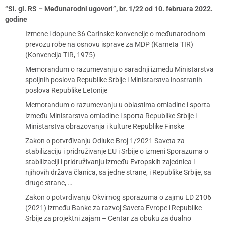
“Sl. gl. RS – Međunarodni ugovori”, br. 1/22 od 10. februara 2022.
godine
Izmene i dopune 36 Carinske konvencije o međunarodnom
prevozu robe na osnovu isprave za MDP (Karneta TIR)
(Konvencija TIR, 1975)
Memorandum o razumevanju o saradnji između Ministarstva
spoljnih poslova Republike Srbije i Ministarstva inostranih
poslova Republike Letonije
Memorandum o razumevanju u oblastima omladine i sporta
između Ministarstva omladine i sporta Republike Srbije i
Ministarstva obrazovanja i kulture Republike Finske
Zakon o potvrđivanju Odluke Broj 1/2021 Saveta za
stabilizaciju i pridruživanje EU i Srbije o izmeni Sporazuma o
stabilizaciji i pridruživanju između Evropskih zajednica i
njihovih država članica, sa jedne strane, i Republike Srbije, sa
druge strane, …
Zakon o potvrđivanju Okvirnog sporazuma o zajmu LD 2106
(2021) između Banke za razvoj Saveta Evrope i Republike
Srbije za projektni zajam – Centar za obuku za dualno