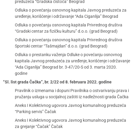
preduzeća “Gradska čistoća” Beograd
Odluka o povećanju osnovnog kapitala Javnog preduzeća za
uređenje, korišćenje i održavanje “Ada Ciganlija” Beograd
Odluka o povećanju osnovnog kapitala Privrednog društva
“Gradski centar za fizičku kulturu” d.o.o. (grad Beograd)
Odluka o povećanju osnovnog kapitala Privrednog društva
Sportski centar “Tašmajdan” d.o.o. (grad Beograd)
Odluka o prestanku važenja Odluke o povećanju osnovnog
kapitala Javnog preduzeća za uređenje, korišćenje i održavanje
“Ada Ciganlija” Beograd br. 3-47/20-S od 3. marta 2020.
godine
“Sl. list grada Čačka”, br. 2/22 od 8. februara 2022. godine
Pravilnik o izmenama i dopuni Pravilnika o ostvarivanju prava i
pružanju usluga u socijalnoj zaštiti iz nadležnosti grada Čačka
Aneks I Kolektivnog ugovora Javnog komunalnog preduzeća
“Parking servis” Čačak
Aneks I Kolektivnog ugovora Javnog komunalnog preduzeća
za grejanje “Čačak” Čačak