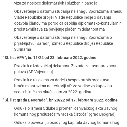
viza za nosioce diplomatskih i službenih pasoša
Obaveštenje o datumu stupanja na snagu Sporazuma između
Vlade Republike Srbije i Vlade Republike Indije o davanju
dozvola članovima porodica osoblja diplomatsko-konzularnih
predstavništava za bavljenje plaćenim delatnostima
Obaveštenje o datumu stupanja na snagu Sporazuma o
prijateljstvu i saradnji između Republike Srbije i Republike
Surinama
“Sl. list APV”, br. 11/22 od 23. februara 2022. godine
Pravilnik o izdavačkoj delatnosti Zavoda za ravnopravnost
polova (AP Vojvodina)
Pravilnik o uslovima za dodelu bespovratnih sredstava
bračnim parovima na teritoriji AP Vojvodine za kupovinu
seoskih kuća sa okućnicom za 2022. godinu
“Sl. list grada Beograda”, br. 20/22 od 17. februara 2022. godine
Odluka o izmeni Odluke o promeni osnivačkog akta Javnog
komunalnog preduzeća “Gradska čistoća” (grad Beograd)
Odluka o povećanju osnovnog kapitala Javnog komunalnog