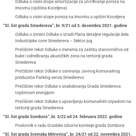
Odluka o visini stope amortizacije za utvrđivanje poreza na
imovinu (opština Koceljeva)
Odluka o visini stope poreza na imovinu u opštini Koceljeva
“Sl. list grada Smedereva”, br. 9/21 od 3. decembra 2021. godine
Odluka o izmeni Odluke o izradi Plana detaljne regulacije dela
Industrijske zone Smedereva – Sektor jug
Prečišćen tekst Odluke o merama za zaštitu stanovništva od
buke i određivanju akustičkih zona na teritoriji grada
Smedereva
Prečišćen tekst Odluke o osnivanju Javnog komunalnog
preduzeća Parking servis Smederevo
Prečišćen tekst Odluke o snabdevanju Grada Smedereva
toplotnom energijom
Prečišćen tekst Odluke o upravljanju komunalnim otpadom na
teritoriji grada Smedereva
“Sl. list grada Sombora”, br. 3/22 od 24. februara 2022. godine
Poslovnik o radu Gradske izborne komisije grada Sombora
“Sl. list grada Sremska Mitrovica”, br. 24/21 od 22. novembra 2021.