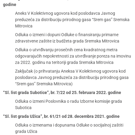
godine
Aneks V Kolektivnog ugovora kod poslodavca Javnog
preduzeća za distribuciju prirodnog gasa “Srem gas” Sremska
Mitrovica
Odluka o izmeni i dopuni Odluke o finansiranju primarne
zdravstvene zaštite iz budžeta grada Sremska Mitrovica
Odluka o utvrđivanju prosečnih cena kvadratnog metra
odgovarajućih nepokretnosti za utvrđivanje poreza na imovinu
za 2022. godinu na teritoriji grada Sremska Mitrovica
Zaključak (o prihvatanju Aneksa V Kolektivnog ugovora kod
poslodavca Javnog preduzeća za distribuciju prirodnog gasa
“Srem gas” Sremska Mitrovica)
“Sl. list grada Subotice”, br. 7/22 od 25. februara 2022. godine
Odluka o izmeni Poslovnika o radu Izborne komisije grada
Subotica
“Sl. list grada Užica”, br. 61/21 od 28. decembra 2021. godine
Odluka o izmenama i dopunama Odluke o socijalnoj zaštiti
grada Užica