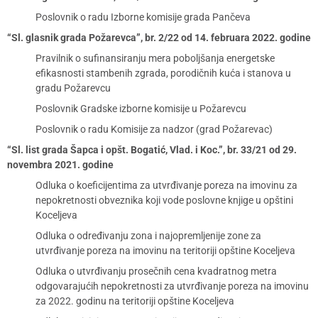
Poslovnik o radu Izborne komisije grada Pančeva
“Sl. glasnik grada Požarevca”, br. 2/22 od 14. februara 2022. godine
Pravilnik o sufinansiranju mera poboljšanja energetske
efikasnosti stambenih zgrada, porodičnih kuća i stanova u
gradu Požarevcu
Poslovnik Gradske izborne komisije u Požarevcu
Poslovnik o radu Komisije za nadzor (grad Požarevac)
“Sl. list grada Šapca i opšt. Bogatić, Vlad. i Koc.”, br. 33/21 od 29.
novembra 2021. godine
Odluka o koeficijentima za utvrđivanje poreza na imovinu za
nepokretnosti obveznika koji vode poslovne knjige u opštini
Koceljeva
Odluka o određivanju zona i najopremljenije zone za
utvrđivanje poreza na imovinu na teritoriji opštine Koceljeva
Odluka o utvrđivanju prosečnih cena kvadratnog metra
odgovarajućih nepokretnosti za utvrđivanje poreza na imovinu
za 2022. godinu na teritoriji opštine Koceljeva