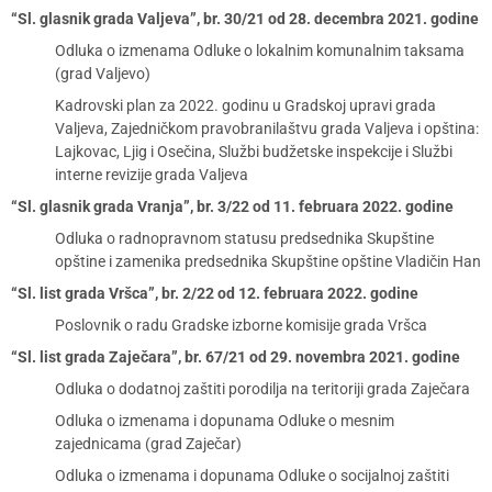
“Sl. glasnik grada Valjeva”, br. 30/21 od 28. decembra 2021. godine
Odluka o izmenama Odluke o lokalnim komunalnim taksama
(grad Valjevo)
Kadrovski plan za 2022. godinu u Gradskoj upravi grada
Valjeva, Zajedničkom pravobranilaštvu grada Valjeva i opština:
Lajkovac, Ljig i Osečina, Službi budžetske inspekcije i Službi
interne revizije grada Valjeva
“Sl. glasnik grada Vranja”, br. 3/22 od 11. februara 2022. godine
Odluka o radnopravnom statusu predsednika Skupštine
opštine i zamenika predsednika Skupštine opštine Vladičin Han
“Sl. list grada Vršca”, br. 2/22 od 12. februara 2022. godine
Poslovnik o radu Gradske izborne komisije grada Vršca
“Sl. list grada Zaječara”, br. 67/21 od 29. novembra 2021. godine
Odluka o dodatnoj zaštiti porodilja na teritoriji grada Zaječara
Odluka o izmenama i dopunama Odluke o mesnim
zajednicama (grad Zaječar)
Odluka o izmenama i dopunama Odluke o socijalnoj zaštiti