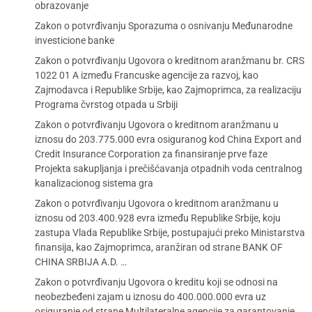
obrazovanje
Zakon o potvrđivanju Sporazuma o osnivanju Međunarodne
investicione banke
Zakon o potvrđivanju Ugovora o kreditnom aranžmanu br. CRS
1022 01 A između Francuske agencije za razvoj, kao
Zajmodavca i Republike Srbije, kao Zajmoprimca, za realizaciju
Programa čvrstog otpada u Srbiji
Zakon o potvrđivanju Ugovora o kreditnom aranžmanu u
iznosu do 203.775.000 evra osiguranog kod China Export and
Credit Insurance Corporation za finansiranje prve faze
Projekta sakupljanja i prečišćavanja otpadnih voda centralnog
kanalizacionog sistema gra
Zakon o potvrđivanju Ugovora o kreditnom aranžmanu u
iznosu od 203.400.928 evra između Republike Srbije, koju
zastupa Vlada Republike Srbije, postupajući preko Ministarstva
finansija, kao Zajmoprimca, aranžiran od strane BANK OF
CHINA SRBIJA A.D. …
Zakon o potvrđivanju Ugovora o kreditu koji se odnosi na
neobezbeđeni zajam u iznosu do 400.000.000 evra uz
osiguranje od strane Multilateralne agencije za garantovanje