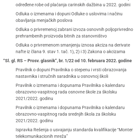
određene robe od plaćanja carinskih dažbina u 2022. godini
Odluka o izmenama i dopuni Odluke o uslovima i načinu
obavljanja menjačkih poslova
Odluka o privremenoj zabrani izvoza osnovnih poljoprivredno
prehrambenih proizvoda bitnih za stanovništvo
Odluka o privremenom smanjenju iznosa akciza na derivate
nafte iz člana 9. stav 1. tač. 1), 2) i 3) Zakona o akcizama
“Sl. gl. RS – Prosv. glasnik”, br. 1/22 od 10. februara 2022. godine
Pravilnik o dopuni Pravilnika o stepenu i vrsti obrazovanja
nastavnika i stručnih saradnika u osnovnoj školi
Pravilnik o izmenama i dopunama Pravilnika o kalendaru
obrazovno-vaspitnog rada osnovne škole za školsku
2021/2022. godinu
Pravilnik o izmenama i dopunama Pravilnika o kalendaru
obrazovno-vaspitnog rada srednjih škola za školsku
2021/2022. godinu
Ispravka Rešenja o usvajanju standarda kvalifikacije “Monter
telekomunikacionih mreža”