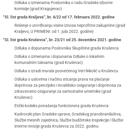
Odluka o izmenama Poslovnika o radu Gradske izborne
komisije (grad Kragujevac)
“Sl. list grada Kraljeva”, br. 4/22 od 17. februara 2022. godine
Rešenje o utvrđivanju visine iznosa neprofitne zakupnine (grad
Kraljevo, U PRIMENI: od 1. jula 2022. godine)
“Sl. list grada Kruševca”, br. 23/21 od 25. decembra 2021. godine
Odluka o dopunama Poslovnika Skupštine grada Kruševca
Odluka o izmenama i dopunama Odluke o lokalnim
komunalnim taksama (grad Kruševac)
Odluka o izradi murala posvećenog Veri Nikolić u Kruševcu
Odluka o uslovima i načinu sticanja prava na plaćanje
doprinosa za penzijsko i invalidsko osiguranje i doprinosa za
zdravstveno osiguranje za samostalne umetnike (grad
Kruševac)
Etički kodeks ponašanja funkcionera grada Kruševca
Kadrovski plan Gradske uprave, Gradskog pravobranilaštva,
Službe mesnih zajednica, Službe budžetske inspekcije i Službe
interne revizije grada Kruševca za 2022. godinu