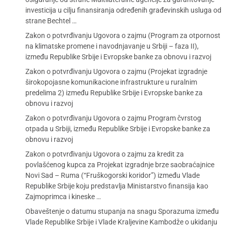
investicija u cilju finansiranja određenih građevinskih usluga od
strane Bechtel …
Zakon o potvrđivanju Ugovora o zajmu (Program za otpornost
na klimatske promene i navodnjavanje u Srbiji – faza II),
između Republike Srbije i Evropske banke za obnovu i razvoj
Zakon o potvrđivanju Ugovora o zajmu (Projekat izgradnje
širokopojasne komunikacione infrastrukture u ruralnim
predelima 2) između Republike Srbije i Evropske banke za
obnovu i razvoj
Zakon o potvrđivanju Ugovora o zajmu Program čvrstog
otpada u Srbiji, između Republike Srbije i Evropske banke za
obnovu i razvoj
Zakon o potvrđivanju Ugovora o zajmu za kredit za
povlašćenog kupca za Projekat izgradnje brze saobraćajnice
Novi Sad – Ruma (“Fruškogorski koridor”) između Vlade
Republike Srbije koju predstavlja Ministarstvo finansija kao
Zajmoprimca i kineske …
Obaveštenje o datumu stupanja na snagu Sporazuma između
Vlade Republike Srbije i Vlade Kraljevine Kambodže o ukidanju