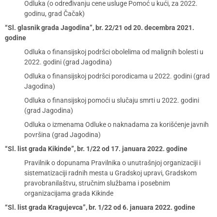
Odluka (o određivanju cene usluge Pomoć u kući, za 2022.
godinu, grad Čačak)
“Sl. glasnik grada Jagodina”, br. 22/21 od 20. decembra 2021.
godine
Odluka o finansijskoj podršci obolelima od malignih bolesti u
2022. godini (grad Jagodina)
Odluka o finansijskoj podršci porodicama u 2022. godini (grad
Jagodina)
Odluka o finansijskoj pomoći u slučaju smrti u 2022. godini
(grad Jagodina)
Odluka o izmenama Odluke o naknadama za korišćenje javnih
površina (grad Jagodina)
“Sl. list grada Kikinde”, br. 1/22 od 17. januara 2022. godine
Pravilnik o dopunama Pravilnika o unutrašnjoj organizaciji i
sistematizaciji radnih mesta u Gradskoj upravi, Gradskom
pravobranilaštvu, stručnim službama i posebnim
organizacijama grada Kikinde
“Sl. list grada Kragujevca”, br. 1/22 od 6. januara 2022. godine