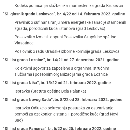
Kodeks ponašanja službenika i nameštenika grada Kruševca
“Sl. glasnik grada Leskovca”, br. 4/22 od 14. februara 2022. godine
Pravilnik o sufinansiranju mera energetske sanacije stambenih
zgrada, porodičnih kuća i stanova (grad Leskovac)
Poslovnik o izmeni i dopuni Poslovnika Skupštine opštine
Vlasotince
Poslovnik o radu Gradske izborne komisije grada Leskovca
“Sl. list grada Loznice”, br. 14/21 od 27. decembra 2021. godine
Kolektivni ugovor za zaposlene u organima, stručnim
službama i posebnim organizacijama grada Loznice
“Sl. list grada Niša”, br. 15/22 od 21. februara 2022. godine
Ispravka (Statuta opštine Bela Palanka)
“Sl. list grada Novog Sada”, br. 8/22 od 28. februara 2022. godine
Ispravka Odluke o pokretanju postupka za ostvarivanje
pomoći za ozakonjenje stana ili porodične kuće (grad Novi
Sad)
“Sl. list grada Pančeva”, br. 6/22 od 25. februara 2022. godine