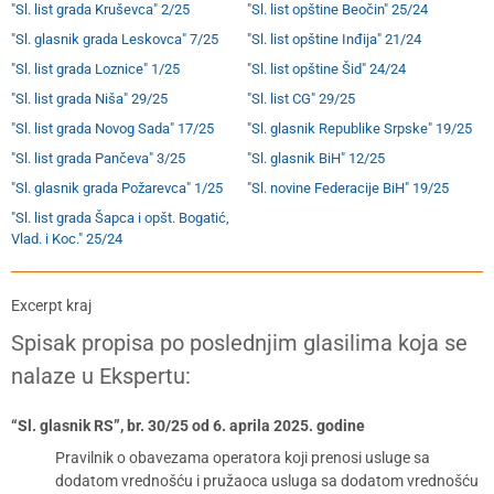
"Sl. list grada Kruševca" 2/25
"Sl. list opštine Beočin" 25/24
"Sl. glasnik grada Leskovca" 7/25
"Sl. list opštine Inđija" 21/24
"Sl. list grada Loznice" 1/25
"Sl. list opštine Šid" 24/24
"Sl. list grada Niša" 29/25
"Sl. list CG" 29/25
"Sl. list grada Novog Sada" 17/25
"Sl. glasnik Republike Srpske" 19/25
"Sl. list grada Pančeva" 3/25
"Sl. glasnik BiH" 12/25
"Sl. glasnik grada Požarevca" 1/25
"Sl. novine Federacije BiH" 19/25
"Sl. list grada Šapca i opšt. Bogatić,
Vlad. i Koc." 25/24
Excerpt kraj
Spisak propisa po poslednjim glasilima koja se
nalaze u Ekspertu:
“Sl. glasnik RS”, br. 30/25 od 6. aprila 2025. godine
Pravilnik o obavezama operatora koji prenosi usluge sa
dodatom vrednošću i pružaoca usluga sa dodatom vrednošću