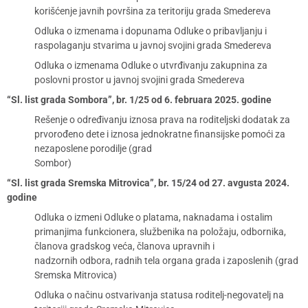
korišćenje javnih površina za teritoriju grada Smedereva
Odluka o izmenama i dopunama Odluke o pribavljanju i
raspolaganju stvarima u javnoj svojini grada Smedereva
Odluka o izmenama Odluke o utvrđivanju zakupnina za
poslovni prostor u javnoj svojini grada Smedereva
“Sl. list grada Sombora”, br. 1/25 od 6. februara 2025. godine
Rešenje o određivanju iznosa prava na roditeljski dodatak za
prvorođeno dete i iznosa jednokratne finansijske pomoći za
nezaposlene porodilje (grad
Sombor)
“Sl. list grada Sremska Mitrovica”, br. 15/24 od 27. avgusta 2024.
godine
Odluka o izmeni Odluke o platama, naknadama i ostalim
primanjima funkcionera, službenika na položaju, odbornika,
članova gradskog veća, članova upravnih i
nadzornih odbora, radnih tela organa grada i zaposlenih (grad
Sremska Mitrovica)
Odluka o načinu ostvarivanja statusa roditelj-negovatelj na