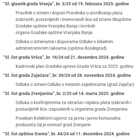
“Sl. glasnik grada Vranja”, br. 3/25 od 19. februara 2025. godine
Pravilnik o izmeni i dopuni Pravilnika o utvrđivanju plata
izabranih, postavljenih i imenovanih lica od strane Skupštine
Gradske opštine Vranjska Banja i izvršnih
organa Gradske opštine Vranjska Banja
Odluka o izmenama i dopunama Odluke o lokalnim
administrativnim taksama (opština Bosilegrad)
“Sl. list grada Vršca”, br. 16/24 od 21. decembra 2024. godine
Kadrovski plan Gradske uprave Grada Vršca za 2025. godinu
“Sl. list grada Zaječara”, br. 39/24 od 28. novembra 2024. godine
Odluka o izmeni Odluke o mesnim zajednicama (grad Zaječar)
“Sl. list grada Zrenjanina”, br. 2/25 od 14. marta 2025. godine
Odluka o koeficijentima za obračun i isplatu plata izabranih i
postavljenih lica i zaposlenih u organima grada Zrenjanina
Poseban Kolektivni ugovor za javna i javno komunalna
preduzeća čiji je osnivač grad Zrenjanin
“Sl. list opština Srema”, br. 44/24 od 11. decembra 2024. godine