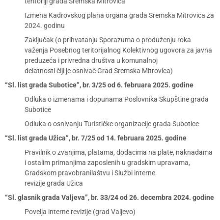
teritoriji grada Sremska Mitrovica
Izmena Kadrovskog plana organa grada Sremska Mitrovica za
2024. godinu
Zaključak (o prihvatanju Sporazuma o produženju roka
važenja Posebnog teritorijalnog Kolektivnog ugovora za javna
preduzeća i privredna društva u komunalnoj
delatnosti čiji je osnivač Grad Sremska Mitrovica)
“Sl. list grada Subotice”, br. 3/25 od 6. februara 2025. godine
Odluka o izmenama i dopunama Poslovnika Skupštine grada
Subotice
Odluka o osnivanju Turističke organizacije grada Subotice
“Sl. list grada Užica”, br. 7/25 od 14. februara 2025. godine
Pravilnik o zvanjima, platama, dodacima na plate, naknadama
i ostalim primanjima zaposlenih u gradskim upravama,
Gradskom pravobranilaštvu i Službi interne
revizije grada Užica
“Sl. glasnik grada Valjeva”, br. 33/24 od 26. decembra 2024. godine
Povelja interne revizije (grad Valjevo)