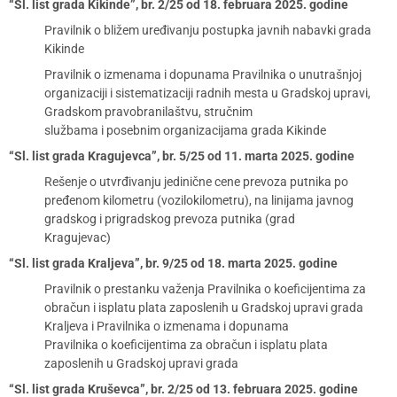
“Sl. list grada Kikinde”, br. 2/25 od 18. februara 2025. godine
Pravilnik o bližem uređivanju postupka javnih nabavki grada
Kikinde
Pravilnik o izmenama i dopunama Pravilnika o unutrašnjoj
organizaciji i sistematizaciji radnih mesta u Gradskoj upravi,
Gradskom pravobranilaštvu, stručnim
službama i posebnim organizacijama grada Kikinde
“Sl. list grada Kragujevca”, br. 5/25 od 11. marta 2025. godine
Rešenje o utvrđivanju jedinične cene prevoza putnika po
pređenom kilometru (vozilokilometru), na linijama javnog
gradskog i prigradskog prevoza putnika (grad
Kragujevac)
“Sl. list grada Kraljeva”, br. 9/25 od 18. marta 2025. godine
Pravilnik o prestanku važenja Pravilnika o koeficijentima za
obračun i isplatu plata zaposlenih u Gradskoj upravi grada
Kraljeva i Pravilnika o izmenama i dopunama
Pravilnika o koeficijentima za obračun i isplatu plata
zaposlenih u Gradskoj upravi grada
“Sl. list grada Kruševca”, br. 2/25 od 13. februara 2025. godine