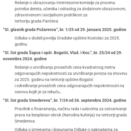
Rešenje o obrazovanju Interresorne komisije za procenu
potreba deteta, učenika i odraslog za dodatnom obrazovnom,
zdravstvenom i socijalnom podrškom za
teritoriju grada Pančeva
“Sl. glasnik grada Požarevca”, br. 1/25 od 29. januara 2025. godine
Odluka o dodeli povelja Gradske opštine Kostolac za 2025.
godinu
“Sl. list grada Šapca i opšt. Bogatić, Vlad. i Koc.”, br. 25/24 od 29.
novembra 2024. godine
Rešenje o utvrđivanju prosečnih cena kvadratnog metra
odgovarajućih nepokretnosti za utvrđivanje poreza na imovinu
za 2025. godinu na teritoriji opštine Bogatić
i određivanje prosečnih cena odgovarajućih nepokretnosti na
osnovu kojih je za tekuću…
“Sl. list grada Smedereva”, br. 7/24 od 26. septembra 2024. godine
Pravilnik o finansiranju, načinu rada i uslovima za ostvarivanje
prava na besplatan obrok (Narodna kuhinja) na teritoriji grada
Smedereva
Odluka o izmenama i dopunama Odluke o naknadama za