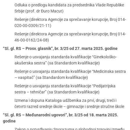
Odluka o predlogu kandidata za predsednika Vlade Republike
Srbije (prof. dr Đuro Macut)
Rešenje (direktora Agencije za sprečavanje korupcije, Broj 014-
020-00-0309/21-11)
Rešenje (direktora Agencije za sprečavanje korupcije, Broj 014-
46-00-0162/24-08)
“Sl. gl. RS – Prosv. glasnik”, br. 3/25 od 27. marta 2025. godine
Rešenje o usvajanju standarda kvalifikacije “Ginekološko-
akušerska sestra” (sa Standardom kvalifikacije)
Rešenje o usvajanju standarda kvalifikacije “Medicinska sestra
– vaspitač” (sa Standardom kvalifikacije)
Rešenje o usvajanju standarda kvalifikacije “Pedijatrijska
sestra – tehničar” (sa Standardom kvalifikacije)
Izmena i dopuna Kataloga udžbenika za prvi, drugi, treći i
četvrti razred srednje škole – gimnazije i srednje stručne škole
“Sl. gl. RS – Međunarodni ugovori”, br. 3/25 od 18. marta 2025.
godine
Zakon o potvrđivanju Sporazuma o slobodnoj trgovini između