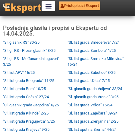
Pristup bazi Ekspert
Poslednja glasila i propisi u Ekspertu od
14.04.2025.
"Sl. glasnik RS" 30/25
"Sl. list grada Smedereva" 7/24
"Sl. gl. RS - Prosv. glasnik" 3/25
"Sl. list grada Sombora" 1/25
"Sl. gl. RS - Međunarodni ugovori"
"Sl. list grada Sremska Mitrovica"
3/25
15/24
"Sl. list APV" 16/25
"Sl. list grada Subotice" 3/25
"Sl. list grada Beograda" 11/25
"Sl. list grada Užica" 7/25
"Sl. list grada Bora" 10/25
"Sl. glasnik grada Valjeva" 33/24
"Sl. list grada Čačka" 27/24
"Sl. glasnik grada Vranja" 3/25
"Sl. glasnik grada Jagodina" 6/25
"Sl. list grada Vršca" 16/24
"Sl. list grada Kikinde" 2/25
"Sl. list grada Zaječara" 39/24
"Sl. list grada Kragujevca" 5/25
"Sl. list grada Zrenjanina" 2/25
"Sl. list grada Kraljeva" 9/25
"Sl. list opština Srema" 44/24