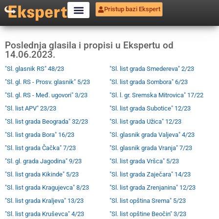
Pristup bazi Ekspert
Poslednja glasila i propisi u Ekspertu od
14.06.2023.
"Sl. glasnik RS" 48/23
"Sl. list grada Smedereva" 2/23
"Sl. gl. RS - Prosv. glasnik" 5/23
"Sl. list grada Sombora" 6/23
"Sl. gl. RS - Međ. ugovori" 3/23
"Sl. l. gr. Sremska Mitrovica" 17/22
"Sl. list APV" 23/23
"Sl. list grada Subotice" 12/23
"Sl. list grada Beograda" 32/23
"Sl. list grada Užica" 12/23
"Sl. list grada Bora" 16/23
"Sl. glasnik grada Valjeva" 4/23
"Sl. list grada Čačka" 7/23
"Sl. glasnik grada Vranja" 7/23
"Sl. gl. grada Jagodina" 9/23
"Sl. list grada Vršca" 5/23
"Sl. list grada Kikinde" 5/23
"Sl. list grada Zaječara" 14/23
"Sl. list grada Kragujevca" 8/23
"Sl. list grada Zrenjanina" 12/23
"Sl. list grada Kraljeva" 13/23
"Sl. list opština Srema" 5/23
"Sl. list grada Kruševca" 4/23
"Sl. list opštine Beočin" 3/23