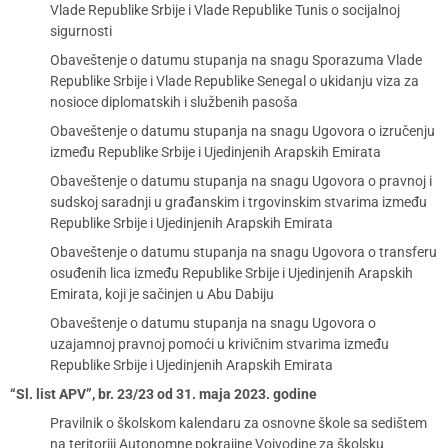
Vlade Republike Srbije i Vlade Republike Tunis o socijalnoj
sigurnosti
Obaveštenje o datumu stupanja na snagu Sporazuma Vlade
Republike Srbije i Vlade Republike Senegal o ukidanju viza za
nosioce diplomatskih i službenih pasoša
Obaveštenje o datumu stupanja na snagu Ugovora o izručenju
između Republike Srbije i Ujedinjenih Arapskih Emirata
Obaveštenje o datumu stupanja na snagu Ugovora o pravnoj i
sudskoj saradnji u građanskim i trgovinskim stvarima između
Republike Srbije i Ujedinjenih Arapskih Emirata
Obaveštenje o datumu stupanja na snagu Ugovora o transferu
osuđenih lica između Republike Srbije i Ujedinjenih Arapskih
Emirata, koji je sačinjen u Abu Dabiju
Obaveštenje o datumu stupanja na snagu Ugovora o
uzajamnoj pravnoj pomoći u krivičnim stvarima između
Republike Srbije i Ujedinjenih Arapskih Emirata
“Sl. list APV”, br. 23/23 od 31. maja 2023. godine
Pravilnik o školskom kalendaru za osnovne škole sa sedištem
na teritoriji Autonomne pokrajine Vojvodine za školsku