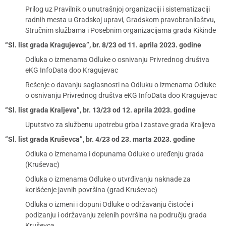
Prilog uz Pravilnik o unutrašnjoj organizaciji i sistematizaciji
radnih mesta u Gradskoj upravi, Gradskom pravobranilaštvu,
Stručnim službama i Posebnim organizacijama grada Kikinde
“Sl. list grada Kragujevca”, br. 8/23 od 11. aprila 2023. godine
Odluka o izmenama Odluke o osnivanju Privrednog društva
eKG InfoData doo Kragujevac
Rešenje o davanju saglasnosti na Odluku o izmenama Odluke
o osnivanju Privrednog društva eKG InfoData doo Kragujevac
“Sl. list grada Kraljeva”, br. 13/23 od 12. aprila 2023. godine
Uputstvo za službenu upotrebu grba i zastave grada Kraljeva
“Sl. list grada Kruševca”, br. 4/23 od 23. marta 2023. godine
Odluka o izmenama i dopunama Odluke o uređenju grada
(Kruševac)
Odluka o izmenama Odluke o utvrđivanju naknade za
korišćenje javnih površina (grad Kruševac)
Odluka o izmeni i dopuni Odluke o održavanju čistoće i
podizanju i održavanju zelenih površina na području grada
Kruševca