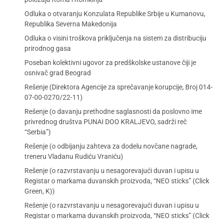
Odluka o otvaranju Konzulata Republike Srbije u Kumanovu,
Republika Severna Makedonija
Odluka o visini troškova priključenja na sistem za distribuciju
prirodnog gasa
Poseban kolektivni ugovor za predškolske ustanove čiji je
osnivač grad Beograd
Rešenje (Direktora Agencije za sprečavanje korupcije, Broj 014-
07-00-0270/22-11)
Rešenje (o davanju prethodne saglasnosti da poslovno ime
privrednog društva PUNAI DOO KRALJEVO, sadrži reč
“Serbia”)
Rešenje (o odbijanju zahteva za dodelu novčane nagrade,
treneru Vladanu Rudiću Vraniću)
Rešenje (o razvrstavanju u nesagorevajući duvan i upisu u
Registar o markama duvanskih proizvoda, “NEO sticks” (Click
Green, K))
Rešenje (o razvrstavanju u nesagorevajući duvan i upisu u
Registar o markama duvanskih proizvoda, “NEO sticks” (Click