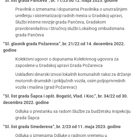
“Sl. list grada Pančeva”, br. 11/23 od 12. maja 2023. godine
Pravilnik o izmenama i dopunama Pravilnika o unutrašnjem
uređenju i sistematizaciji radnih mesta u Gradskoj upravi,
Službi interne revizije grada Pančeva, Gradskom
pravobranilaštvu i Stručnoj službi Lokalnog ombudsmana
grada Pančeva
“Sl. glasnik grada Požarevca”, br. 21/22 od 14. decembra 2022.
godine
Kolektivni ugovor o dopunama Kolektivnog ugovora za
zaposlene u Gradskoj upravi Grada Požarevca
Usklađeni dinarski iznosi lokalnih komunalnih taksi za držanje
motornih drumskih i priključnih vozila, osim poljoprivrednih
vozila i mašina (grad Požarevac)
“Sl. list grada Šapca i opšt. Bogatić, Vlad. i Koc.”, br. 34/22 od 30.
decembra 2022. godine
Odluka o prestanku sa radom Službe za budžetsku inspekciju
grada Šapca
“Sl. list grada Smedereva”, br. 2/23 od 11. maja 2023. godine
Odluka o izmenama Odluke o radnom vremenu u