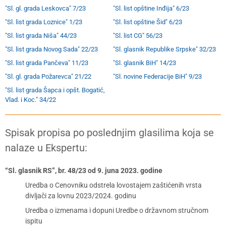
"Sl. gl. grada Leskovca" 7/23
"Sl. list opštine Inđija" 6/23
"Sl. list grada Loznice" 1/23
"Sl. list opštine Šid" 6/23
"Sl. list grada Niša" 44/23
"Sl. list CG" 56/23
"Sl. list grada Novog Sada" 22/23
"Sl. glasnik Republike Srpske" 32/23
"Sl. list grada Pančeva" 11/23
"Sl. glasnik BiH" 14/23
"Sl. gl. grada Požarevca" 21/22
"Sl. novine Federacije BiH" 9/23
"Sl. list grada Šapca i opšt. Bogatić,
Vlad. i Koc." 34/22
Spisak propisa po poslednjim glasilima koja se
nalaze u Ekspertu:
“Sl. glasnik RS”, br. 48/23 od 9. juna 2023. godine
Uredba o Cenovniku odstrela lovostajem zaštićenih vrsta
divljači za lovnu 2023/2024. godinu
Uredba o izmenama i dopuni Uredbe o državnom stručnom
ispitu