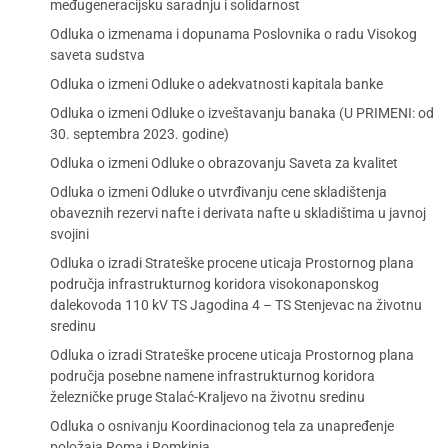
međugeneracijsku saradnju i solidarnost
Odluka o izmenama i dopunama Poslovnika o radu Visokog
saveta sudstva
Odluka o izmeni Odluke o adekvatnosti kapitala banke
Odluka o izmeni Odluke o izveštavanju banaka (U PRIMENI: od
30. septembra 2023. godine)
Odluka o izmeni Odluke o obrazovanju Saveta za kvalitet
Odluka o izmeni Odluke o utvrđivanju cene skladištenja
obaveznih rezervi nafte i derivata nafte u skladištima u javnoj
svojini
Odluka o izradi Strateške procene uticaja Prostornog plana
područja infrastrukturnog koridora visokonaponskog
dalekovoda 110 kV TS Jagodina 4 – TS Stenjevac na životnu
sredinu
Odluka o izradi Strateške procene uticaja Prostornog plana
područja posebne namene infrastrukturnog koridora
železničke pruge Stalać-Kraljevo na životnu sredinu
Odluka o osnivanju Koordinacionog tela za unapređenje
položaja Roma i Romkinja