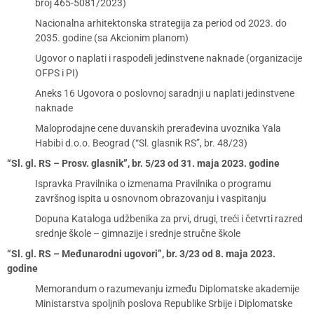
broj 465-5081/2023)
Nacionalna arhitektonska strategija za period od 2023. do
2035. godine (sa Akcionim planom)
Ugovor o naplati i raspodeli jedinstvene naknade (organizacije
OFPS i PI)
Aneks 16 Ugovora o poslovnoj saradnji u naplati jedinstvene
naknade
Maloprodajne cene duvanskih prerađevina uvoznika Yala
Habibi d.o.o. Beograd (“Sl. glasnik RS”, br. 48/23)
“Sl. gl. RS – Prosv. glasnik”, br. 5/23 od 31. maja 2023. godine
Ispravka Pravilnika o izmenama Pravilnika o programu
završnog ispita u osnovnom obrazovanju i vaspitanju
Dopuna Kataloga udžbenika za prvi, drugi, treći i četvrti razred
srednje škole – gimnazije i srednje stručne škole
“Sl. gl. RS – Međunarodni ugovori”, br. 3/23 od 8. maja 2023.
godine
Memorandum o razumevanju između Diplomatske akademije
Ministarstva spoljnih poslova Republike Srbije i Diplomatske