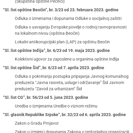
(Skupština opštine Pećinci)
“Sl. list opštine Beočin”, br. 3/23 od 23. februara 2023. godine
Odluka o izmenama i dopunama Odluke o socijalnoj zaštiti
Odluka o usvajanju Evropske povelje o rodnoj ravnopravnosti
na lokalnom nivou (opština Beočin)
Lokalni antikorupcijski plan (LAP) za opštinu Beočin
“Sl. list opštine Inđija”, br. 6/23 od 19. maja 2023. godine
Kolektivni ugovor za zaposlene u organima opštine Inđija
“Sl. list opštine Šid”, br. 6/23 od 7. aprila 2023. godine
Odluka o pokretanju postupka pripajanja Javnog komunalnog
preduzeća “Javna rasveta, usluge i održavanje” Šid Javnom
preduzeću “Zavod za urbanizam” Šid
“Sl. list CG”, br. 56/23 od 5. juna 2023. godine
Uredba o izmjenama Uredbe o viznom režimu
“Sl. glasnik Republike Srpske”, br. 32/23 od 6. aprila 2023. godine
Zakon o Gradu Prnjavor
Zakon o izmjeni i dopunama Zakona o teritorijalnoj organizaciji