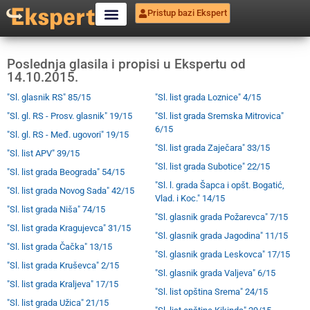
Pristup bazi Ekspert
Poslednja glasila i propisi u Ekspertu od
14.10.2015.
"Sl. glasnik RS" 85/15
"Sl. list grada Loznice" 4/15
"Sl. gl. RS - Prosv. glasnik" 19/15
"Sl. list grada Sremska Mitrovica"
6/15
"Sl. gl. RS - Međ. ugovori" 19/15
"Sl. list grada Zaječara" 33/15
"Sl. list APV" 39/15
"Sl. list grada Subotice" 22/15
"Sl. list grada Beograda" 54/15
"Sl. l. grada Šapca i opšt. Bogatić,
"Sl. list grada Novog Sada" 42/15
Vlad. i Koc." 14/15
"Sl. list grada Niša" 74/15
"Sl. glasnik grada Požarevca" 7/15
"Sl. list grada Kragujevca" 31/15
"Sl. glasnik grada Jagodina" 11/15
"Sl. list grada Čačka" 13/15
"Sl. glasnik grada Leskovca" 17/15
"Sl. list grada Kruševca" 2/15
"Sl. glasnik grada Valjeva" 6/15
"Sl. list grada Kraljeva" 17/15
"Sl. list opština Srema" 24/15
"Sl. list grada Užica" 21/15