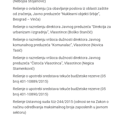
(Nebojša Stojanović)
Rešenje o ovlašćenju (za obavljanje poslova iz oblasti zaštite
od zračenja, Javno preduzeće “Nuklearni objekti Srbije”,
Beograd – Vinča)
Rešenje o razrešenju direktora Javnog preduzeća “Direkcija za
urbanizam i izgradnju”, Vlasotince (Boško Stančić)
Rešenje o razrešenju vršioca dužnosti direktora Javnog
komunalnog preduzeća “Komunalac”, Vlasotince (Novica
Tasić)
Rešenje o razrešenju vršioca dužnosti direktora Javnog
preduzeća “Čistoća Vlasotinca”, Vlasotince (Negica
Stamenković)
Rešenje o upotrebi sredstava tekuće budžetske rezerve (05
broj 401-10889/2015)
Rešenje o upotrebi sredstava tekuće budžetske rezerve (05
broj 401-10890/2015)
Rešenje Ustavnog suda IUz-244/2015 (odnosi se na Zakon o
načinu određivanja maksimalnog broja zaposlenih u javnom
sektoru)