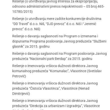
Rešenje (o utvrđivanju javnog interesa za eksproprijaciju,
odnosno administrativni prenos nepokretnosti – 05 broj 465-
10780/2015)
Rešenje (o utvrđivanju mere zaštite konkurencije društvima
“DD Travel” d.o.o. Niš, “DJD prevoz” d.o.o. Niš i “Jeremić
prevoz” d.o.o. Niš)
Rešenje o davanju saglasnosti na Program o izmenama i
dopunama Programa poslovanja Javnog preduzeća “Službeni
glasnik” za 2015. godinu
Rešenje o davanju saglasnosti na Program poslovanja Javnog
preduzeća “Nacionalni park Đerdap” za 2015. godinu
Rešenje o imenovanju vršioca dužnosti direktora Javnog
komunalnog preduzeća “Komunalac”, Vlasotince (Svetislav
Petrović)
Rešenje o imenovanju vršioca dužnosti direktora Javnog
preduzeća “Čistoća Vlasotinca”, Vlasotince (Nenad
Dimitrijević)
Rešenje o imenovanju vršioca dužnosti direktora Javnog
preduzeća “Direkcija za urbanizam i izgradnju”, Vlasotince