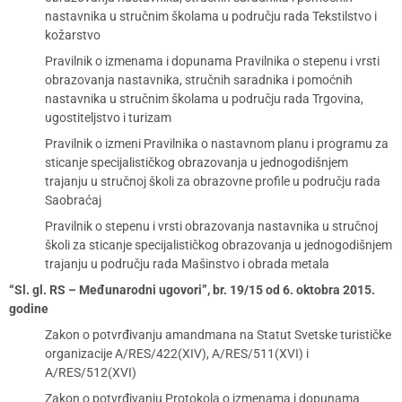
nastavnika u stručnim školama u području rada Tekstilstvo i
kožarstvo
Pravilnik o izmenama i dopunama Pravilnika o stepenu i vrsti
obrazovanja nastavnika, stručnih saradnika i pomoćnih
nastavnika u stručnim školama u području rada Trgovina,
ugostiteljstvo i turizam
Pravilnik o izmeni Pravilnika o nastavnom planu i programu za
sticanje specijalističkog obrazovanja u jednogodišnjem
trajanju u stručnoj školi za obrazovne profile u području rada
Saobraćaj
Pravilnik o stepenu i vrsti obrazovanja nastavnika u stručnoj
školi za sticanje specijalističkog obrazovanja u jednogodišnjem
trajanju u području rada Mašinstvo i obrada metala
“Sl. gl. RS – Međunarodni ugovori”, br. 19/15 od 6. oktobra 2015.
godine
Zakon o potvrđivanju amandmana na Statut Svetske turističke
organizacije A/RES/422(XIV), A/RES/511(XVI) i
A/RES/512(XVI)
Zakon o potvrđivanju Protokola o izmenama i dopunama