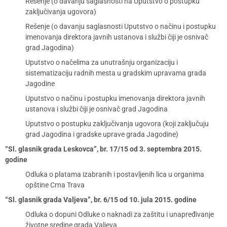
Rešenje (o davanju saglasnosti na Uputstvo o postupku
zaključivanja ugovora)
Rešenje (o davanju saglasnosti Uputstvo o načinu i postupku
imenovanja direktora javnih ustanova i službi čiji je osnivač
grad Jagodina)
Uputstvo o načelima za unutrašnju organizaciju i
sistematizaciju radnih mesta u gradskim upravama grada
Jagodine
Uputstvo o načinu i postupku imenovanja direktora javnih
ustanova i službi čiji je osnivač grad Jagodina
Uputstvo o postupku zaključivanja ugovora (koji zaključuju
grad Jagodina i gradske uprave grada Jagodine)
“Sl. glasnik grada Leskovca”, br. 17/15 od 3. septembra 2015.
godine
Odluka o platama izabranih i postavljenih lica u organima
opštine Crna Trava
“Sl. glasnik grada Valjeva”, br. 6/15 od 10. jula 2015. godine
Odluka o dopuni Odluke o naknadi za zaštitu i unapređivanje
životne sredine grada Valjeva