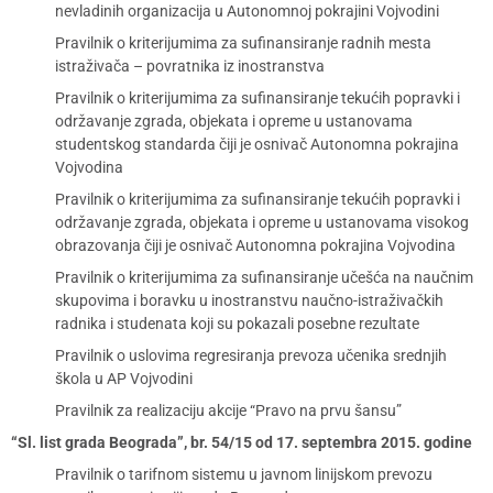
nevladinih organizacija u Autonomnoj pokrajini Vojvodini
Pravilnik o kriterijumima za sufinansiranje radnih mesta
istraživača – povratnika iz inostranstva
Pravilnik o kriterijumima za sufinansiranje tekućih popravki i
održavanje zgrada, objekata i opreme u ustanovama
studentskog standarda čiji je osnivač Autonomna pokrajina
Vojvodina
Pravilnik o kriterijumima za sufinansiranje tekućih popravki i
održavanje zgrada, objekata i opreme u ustanovama visokog
obrazovanja čiji je osnivač Autonomna pokrajina Vojvodina
Pravilnik o kriterijumima za sufinansiranje učešća na naučnim
skupovima i boravku u inostranstvu naučno-istraživačkih
radnika i studenata koji su pokazali posebne rezultate
Pravilnik o uslovima regresiranja prevoza učenika srednjih
škola u AP Vojvodini
Pravilnik za realizaciju akcije “Pravo na prvu šansu”
“Sl. list grada Beograda”, br. 54/15 od 17. septembra 2015. godine
Pravilnik o tarifnom sistemu u javnom linijskom prevozu