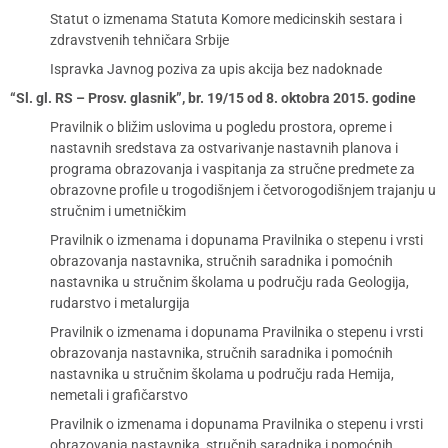
Statut o izmenama Statuta Komore medicinskih sestara i
zdravstvenih tehničara Srbije
Ispravka Javnog poziva za upis akcija bez nadoknade
“Sl. gl. RS – Prosv. glasnik”, br. 19/15 od 8. oktobra 2015. godine
Pravilnik o bližim uslovima u pogledu prostora, opreme i
nastavnih sredstava za ostvarivanje nastavnih planova i
programa obrazovanja i vaspitanja za stručne predmete za
obrazovne profile u trogodišnjem i četvorogodišnjem trajanju u
stručnim i umetničkim
Pravilnik o izmenama i dopunama Pravilnika o stepenu i vrsti
obrazovanja nastavnika, stručnih saradnika i pomoćnih
nastavnika u stručnim školama u području rada Geologija,
rudarstvo i metalurgija
Pravilnik o izmenama i dopunama Pravilnika o stepenu i vrsti
obrazovanja nastavnika, stručnih saradnika i pomoćnih
nastavnika u stručnim školama u području rada Hemija,
nemetali i grafičarstvo
Pravilnik o izmenama i dopunama Pravilnika o stepenu i vrsti
obrazovanja nastavnika, stručnih saradnika i pomoćnih