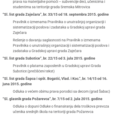
prava na materijalne pomoći – subvencije deci, učenicima i
studentima sa teritorije grada Sremska Mitrovica
“Sl. list grada Zaječara”, br. 33/15 od 18. septembra 2015. godine
Pravilnik o izmenama Pravilnika o unutrašnjoj organizaciji i
sistematizaciji poslova i zadataka u Gradskoj upravi grada
Zaječara
Rešenje o davanju saglasnosti na Pravilnik o izmenama
Pravilnika o unutrašnjoj organizaciji i sistematizaciji poslova i
zadataka u Gradskoj upravi grada Zaječara
“Sl. list grada Subotice”, br. 22/15 od 3. jula 2015. godine
Pravilnik o platama zaposlenih u Gradskoj upravi Grada
Subotice (prečišćeni tekst)
“Sl. list grada Šapca i opšt. Bogatić, Vlad. i Koc.”, br. 14/15 od 16.
juna 2015. godine
Odluka o većem obimu prava porodici sa decom (grad Šabac)
“Sl. glasnik grada Požarevca”, br. 7/15 od 2. jula 2015. godine
Odluka o dopuni Odluke o finansiranju dela troškova prevoza
učenika srednjih škola na teritoriji grada Požarevca