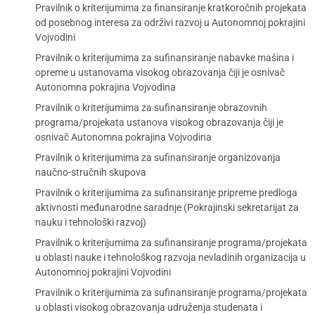
Pravilnik o kriterijumima za finansiranje kratkoročnih projekata
od posebnog interesa za održivi razvoj u Autonomnoj pokrajini
Vojvodini
Pravilnik o kriterijumima za sufinansiranje nabavke mašina i
opreme u ustanovama visokog obrazovanja čiji je osnivač
Autonomna pokrajina Vojvodina
Pravilnik o kriterijumima za sufinansiranje obrazovnih
programa/projekata ustanova visokog obrazovanja čiji je
osnivač Autonomna pokrajina Vojvodina
Pravilnik o kriterijumima za sufinansiranje organizovanja
naučno-stručnih skupova
Pravilnik o kriterijumima za sufinansiranje pripreme predloga
aktivnosti međunarodne saradnje (Pokrajinski sekretarijat za
nauku i tehnološki razvoj)
Pravilnik o kriterijumima za sufinansiranje programa/projekata
u oblasti nauke i tehnološkog razvoja nevladinih organizacija u
Autonomnoj pokrajini Vojvodini
Pravilnik o kriterijumima za sufinansiranje programa/projekata
u oblasti visokog obrazovanja udruženja studenata i