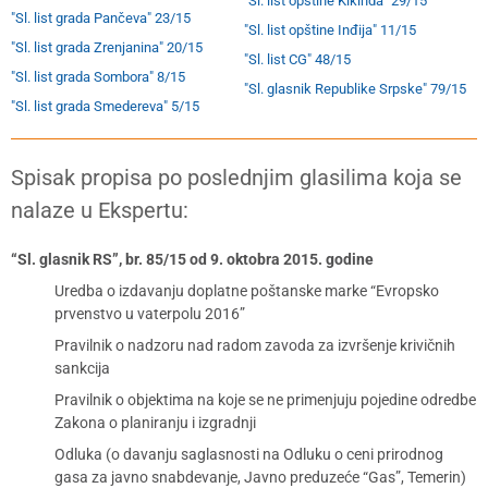
"Sl. list opštine Kikinda" 29/15
"Sl. list grada Pančeva" 23/15
"Sl. list opštine Inđija" 11/15
"Sl. list grada Zrenjanina" 20/15
"Sl. list CG" 48/15
"Sl. list grada Sombora" 8/15
"Sl. glasnik Republike Srpske" 79/15
"Sl. list grada Smedereva" 5/15
Spisak propisa po poslednjim glasilima koja se
nalaze u Ekspertu:
“Sl. glasnik RS”, br. 85/15 od 9. oktobra 2015. godine
Uredba o izdavanju doplatne poštanske marke “Evropsko
prvenstvo u vaterpolu 2016”
Pravilnik o nadzoru nad radom zavoda za izvršenje krivičnih
sankcija
Pravilnik o objektima na koje se ne primenjuju pojedine odredbe
Zakona o planiranju i izgradnji
Odluka (o davanju saglasnosti na Odluku o ceni prirodnog
gasa za javno snabdevanje, Javno preduzeće “Gas”, Temerin)