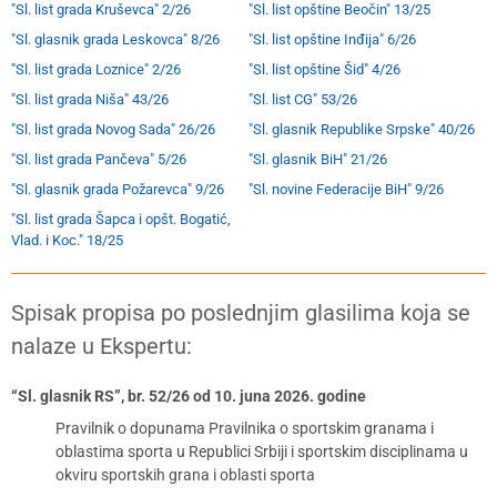
"Sl. list grada Kruševca" 2/26
"Sl. list opštine Beočin" 13/25
"Sl. glasnik grada Leskovca" 8/26
"Sl. list opštine Inđija" 6/26
"Sl. list grada Loznice" 2/26
"Sl. list opštine Šid" 4/26
"Sl. list grada Niša" 43/26
"Sl. list CG" 53/26
"Sl. list grada Novog Sada" 26/26
"Sl. glasnik Republike Srpske" 40/26
"Sl. list grada Pančeva" 5/26
"Sl. glasnik BiH" 21/26
"Sl. glasnik grada Požarevca" 9/26
"Sl. novine Federacije BiH" 9/26
"Sl. list grada Šapca i opšt. Bogatić,
Vlad. i Koc." 18/25
Spisak propisa po poslednjim glasilima koja se
nalaze u Ekspertu:
“Sl. glasnik RS”, br. 52/26 od 10. juna 2026. godine
Pravilnik o dopunama Pravilnika o sportskim granama i
oblastima sporta u Republici Srbiji i sportskim disciplinama u
okviru sportskih grana i oblasti sporta