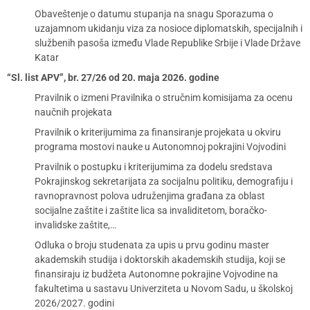
Obaveštenje o datumu stupanja na snagu Sporazuma o
uzajamnom ukidanju viza za nosioce diplomatskih, specijalnih i
službenih pasoša između Vlade Republike Srbije i Vlade Države
Katar
“Sl. list APV”, br. 27/26 od 20. maja 2026. godine
Pravilnik o izmeni Pravilnika o stručnim komisijama za ocenu
naučnih projekata
Pravilnik o kriterijumima za finansiranje projekata u okviru
programa mostovi nauke u Autonomnoj pokrajini Vojvodini
Pravilnik o postupku i kriterijumima za dodelu sredstava
Pokrajinskog sekretarijata za socijalnu politiku, demografiju i
ravnopravnost polova udruženjima građana za oblast
socijalne zaštite i zaštite lica sa invaliditetom, boračko-
invalidske zaštite,…
Odluka o broju studenata za upis u prvu godinu master
akademskih studija i doktorskih akademskih studija, koji se
finansiraju iz budžeta Autonomne pokrajine Vojvodine na
fakultetima u sastavu Univerziteta u Novom Sadu, u školskoj
2026/2027. godini