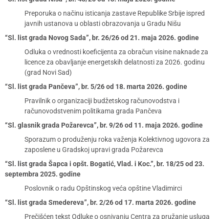
Preporuka o načinu isticanja zastave Republike Srbije ispred
javnih ustanova u oblasti obrazovanja u Gradu Nišu
“Sl. list grada Novog Sada”, br. 26/26 od 21. maja 2026. godine
Odluka o vrednosti koeficijenta za obračun visine naknade za
licence za obavljanje energetskih delatnosti za 2026. godinu
(grad Novi Sad)
“Sl. list grada Pančeva”, br. 5/26 od 18. marta 2026. godine
Pravilnik o organizaciji budžetskog računovodstva i
računovodstvenim politikama grada Pančeva
“Sl. glasnik grada Požarevca”, br. 9/26 od 11. maja 2026. godine
Sporazum o produženju roka važenja Kolektivnog ugovora za
zaposlene u Gradskoj upravi grada Požarevca
“Sl. list grada Šapca i opšt. Bogatić, Vlad. i Koc.”, br. 18/25 od 23.
septembra 2025. godine
Poslovnik o radu Opštinskog veća opštine Vladimirci
“Sl. list grada Smedereva”, br. 2/26 od 17. marta 2026. godine
Prečišćen tekst Odluke o osnivanju Centra za pružanje usluga