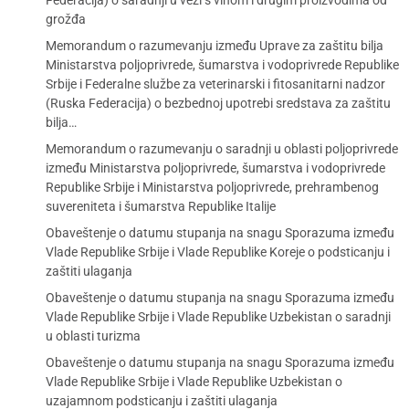
Federacija) o saradnji u vezi s vinom i drugim proizvodima od
grožđa
Memorandum o razumevanju između Uprave za zaštitu bilja
Ministarstva poljoprivrede, šumarstva i vodoprivrede Republike
Srbije i Federalne službe za veterinarski i fitosanitarni nadzor
(Ruska Federacija) o bezbednoj upotrebi sredstava za zaštitu
bilja…
Memorandum o razumevanju o saradnji u oblasti poljoprivrede
između Ministarstva poljoprivrede, šumarstva i vodoprivrede
Republike Srbije i Ministarstva poljoprivrede, prehrambenog
suvereniteta i šumarstva Republike Italije
Obaveštenje o datumu stupanja na snagu Sporazuma između
Vlade Republike Srbije i Vlade Republike Koreje o podsticanju i
zaštiti ulaganja
Obaveštenje o datumu stupanja na snagu Sporazuma između
Vlade Republike Srbije i Vlade Republike Uzbekistan o saradnji
u oblasti turizma
Obaveštenje o datumu stupanja na snagu Sporazuma između
Vlade Republike Srbije i Vlade Republike Uzbekistan o
uzajamnom podsticanju i zaštiti ulaganja