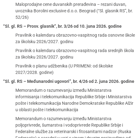
Maloprodajne cene duvanskih prerađevina – rezani duvan,
uvoznika Borolini exclusive d.o.o. Beograd (“Sl. glasnik RS”, br.
52/26)
“Sl. gl. RS – Prosv. glasnik”, br. 3/26 od 10. juna 2026. godine
Pravilnik o kalendaru obrazovno-vaspitnog rada osnovne škole
za školsku 2026/2027. godinu
Pravilnik o kalendaru obrazovno-vaspitnog rada srednjih škola
za školsku 2026/2027. godinu
Pravilnik o planu udžbenika (U PRIMENI: od školske
2027/2028. godine)
“Sl. gl. RS – Međunarodni ugovori”, br. 4/26 od 2. juna 2026. godine
Memorandum o razumevanju između Ministarstva
informisanja i telekomunikacija Republike Srbije i Ministarstva
pošte i telekomunikacija Narodne Demokratske Republike Alžir
u oblasti pošte i telekomunikacija
Memorandum o razumevanju između Ministarstva
poljoprivrede, šumarstva i vodoprivrede Republike Srbije i
Federalne službe za veterinarski i fitosanitarni nadzor (Ruska