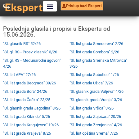
Pristup bazi Ekspert
Poslednja glasila i propisi u Ekspertu od
15.06.2026.
"Sl. glasnik RS" 52/26
"Sl. list grada Smedereva" 2/26
"Sl. gl. RS - Prosv. glasnik" 3/26
"Sl. list grada Sombora" 2/26
"Sl. gl. RS - Međunarodni ugovori"
"Sl. list grada Sremska Mitrovica"
4/26
3/26
"Sl. list APV" 27/26
"Sl. list grada Subotice" 1/26
"Sl. list grada Beograda" 39/26
"Sl. list grada Užica" 7/26
"Sl. list grada Bora" 24/26
"Sl. glasnik grada Valjeva" 4/26
"Sl. list grada Čačka" 23/25
"Sl. glasnik grada Vranja" 3/26
"Sl. glasnik grada Jagodina" 8/26
"Sl. list grada Vršca" 3/26
"Sl. list grada Kikinde" 5/26
"Sl. list grada Zaječara" 20/26
"Sl. list grada Kragujevca" 19/26
"Sl. list grada Zrenjanina" 4/26
"Sl. list grada Kraljeva" 8/26
"Sl. list opština Srema" 7/26