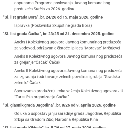
dopunama Programa poslovanja Javnog komunalnog
preduzeća Surčin za 2026. godinu
“Sl. list grada Bora”, br. 24/26 od 15. maja 2026. godine
Ispravka (Poslovnika Skupštine grada Bora)
“Sl. list grada Čačka”, br. 23/25 od 31. decembra 2025. godine
Aneks I Kolektivnog ugovora Javnog komunalnog preduzeća
za vodovod, održavanje čistoće i pijaca “Moravac” Mrčajevci
Aneks II Kolektivnog ugovora Javnog komunalnog preduzeća
za grejanje “Čačak” Čačak
Aneks II Kolektivnog ugovora Javnog komunalnog preduzeća
za izgradnju i održavanje zelenih površina i groblja “Gradsko
zelenilo” Čačak
Sporazum o produženju roka važenja Kolektivnog ugovora JU
“Turistička organizacija Čačka”
“Sl. glasnik grada Jagodina”, br. 8/26 od 9. aprila 2026. godine
Odluka o uspostavljanju saradnje grada Jagodine, Republika
Srbija sa Gradom Zibo, Narodna Republika Kina
“Sl. list grada Kikinde”, br. 5/26 od 27. maja 2026. godine