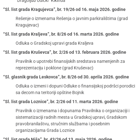
“Dragoljub Udicki” Kikinda
“Sl. list grada Kragujevca”, br. 19/26 od 16. maja 2026. godine
Rešenje o izmenama Rešenja o javnim parkiralištima (grad
Kragujevac)
“Sl. list grada Kraljeva”, br. 8/26 od 16. marta 2026. godine
Odluka o Gradskoj upravi grada Kraljeva
“Sl. list grada Kruševca”, br. 2/26 od 13. februara 2026. godine
Pravilnik o upotrebi finansijskih sredstava namenjenih za
reprezentaciju i poklone (grad Kruševac)
“Sl. glasnik grada Leskovca”, br. 8/26 od 30. aprila 2026. godine
Odluka o izmeni i dopuni Odluke o finansijskoj podršci porodici
sa decom na teritoriji opštine Bojnik
“Sl. list grada Loznice”, br. 2/26 od 11. marta 2026. godine
Pravilnik o izmenama i dopunama Pravilnika o organizaciji i
sistematizaciji radnih mesta u Gradskoj upravi, Gradskom
pravobranilaštvu, stručnim službama i posebnim
organizacijama Grada Loznice
“Sl. list grada Niša”, br. 43/26 od 13. maja 2026. godine