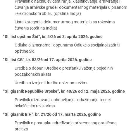
Pravilnik o načinu evidentiranja, klasifikovanja, arhiviranja i
čuvanja arhivske građe i dokumentarnog materijala u pisanom
i elektronskom obliku (opština Inđija)
Lista kategorija dokumentarnog materijala sa rokovima
čuvanja (opština Inđija)
“Sl. list opštine Šid”, br. 4/26 od 3. aprila 2026. godine
Odluka o izmenama i dopunama Odluke o socijalnoj zaštiti
opštine Šid
“Sl. list CG”, br. 53/26 od 17. aprila 2026. godine
Uredba o dopuni Uredbe o prestanku važenja pojedinih
podzakonskih akata
Uredba o izmjeni Uredbe o viznom režimu
“Sl. glasnik Republike Srpske”, br. 40/26 od 12. maja 2026. godine
Pravilnik o izdavanju, obnavljanju i oduzimanju licenci
ovlašćenim revizorima
“Sl. glasnik BiH”, br. 21/26 od 17. marta 2026. godine
Pravilnik o postupku određivanja privremenog graničnog
prelaza