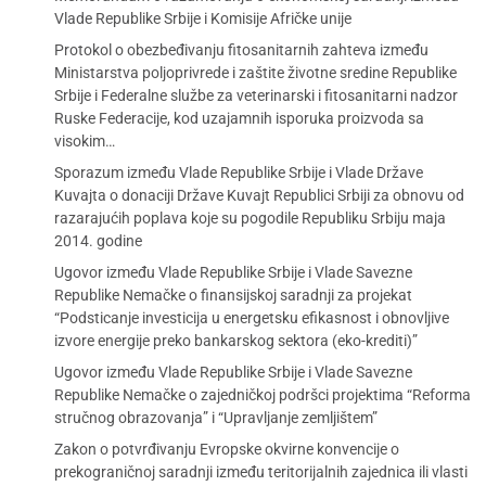
Vlade Republike Srbije i Komisije Afričke unije
Protokol o obezbeđivanju fitosanitarnih zahteva između
Ministarstva poljoprivrede i zaštite životne sredine Republike
Srbije i Federalne službe za veterinarski i fitosanitarni nadzor
Ruske Federacije, kod uzajamnih isporuka proizvoda sa
visokim…
Sporazum između Vlade Republike Srbije i Vlade Države
Kuvajta o donaciji Države Kuvajt Republici Srbiji za obnovu od
razarajućih poplava koje su pogodile Republiku Srbiju maja
2014. godine
Ugovor između Vlade Republike Srbije i Vlade Savezne
Republike Nemačke o finansijskoj saradnji za projekat
“Podsticanje investicija u energetsku efikasnost i obnovljive
izvore energije preko bankarskog sektora (eko-krediti)”
Ugovor između Vlade Republike Srbije i Vlade Savezne
Republike Nemačke o zajedničkoj podršci projektima “Reforma
stručnog obrazovanja” i “Upravljanje zemljištem”
Zakon o potvrđivanju Evropske okvirne konvencije o
prekograničnoj saradnji između teritorijalnih zajednica ili vlasti