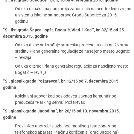
“Sl. list grada Subotice”, br. 5/16 od 4. februara 2016. godine
Odluka o maksimalnom broju zaposlenih na neodređeno vreme
u sistemu lokalne samouprave Grada Subotice za 2015.
godinu
“Sl. list grada Šapca i opšt. Bogatić, Vlad. i Koc.”, br. 32/15 od 25.
decembra 2015. godine
Odluka da se ne izrađuje strateška procena uticaja na životnu
sredinu Plana generalne regulacije za naseljeno mesto Bogatić
– revizija
Odluka o izradi Plana generalne regulacije za naseljeno mesto
Bogatić – revizija
“Sl. glasnik grada Požarevca”, br. 12/15 od 7. decembra 2015.
godine
Kolektivni ugovor kod poslodavca Javnog komunalnog
preduzeća “Parking servis” Požarevac
“Sl. glasnik grada Jagodina”, br. 20/15 od 13. novembra 2015.
godine
Pravilnik o upotrebi službenog mobilnog i stacionarnog
telefonskog aparata i načinu korišćenja (grad Jagodina)