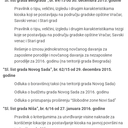
“Sl. list grada Beograda”, br. 89/15 od 30. decembra 2015. godine
Pravilnik o tipu, veličini, izgledu i drugim karakteristikama
kioska koji se postavljaju na području gradske opštine Vračar,
Savski venac i Stari grad
Pravilnik o tipu, veličini, izgledu i drugim karakteristikama tezgi
koje se postavljaju na području gradske opštine Vračar, Savski
venac i Stari grad
Rešenje o iznosu jednokratnog novčanog davanja za
zaposlene porodilje i novčanog davanja za nezaposlene
porodilje za 2016. godinu (na teritoriji grada Beograda)
“Sl. list grada Novog Sada”, br. 62/15 od 29. decembra 2015.
godine
Odluka o boravišnoj taksi (na teritoriji grada Novog Sada)
Odluka o budžetu grada Novog Sada za 2016. godinu
Odluka o pristupanju proširenju “Slobodne zone Novi Sad”
“Sl. list grada Niša”, br. 6/16 od 27. januara 2016. godine
Pravilnik o kriterijumima za utvrđivanje visine naknade za
korišćenje lokacije za postavljanje kioska na javnoj površini na