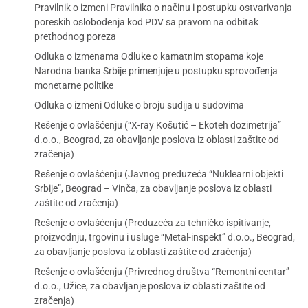
Pravilnik o izmeni Pravilnika o načinu i postupku ostvarivanja
poreskih oslobođenja kod PDV sa pravom na odbitak
prethodnog poreza
Odluka o izmenama Odluke o kamatnim stopama koje
Narodna banka Srbije primenjuje u postupku sprovođenja
monetarne politike
Odluka o izmeni Odluke o broju sudija u sudovima
Rešenje o ovlašćenju (“X-ray Košutić – Ekoteh dozimetrija”
d.o.o., Beograd, za obavljanje poslova iz oblasti zaštite od
zračenja)
Rešenje o ovlašćenju (Javnog preduzeća “Nuklearni objekti
Srbije”, Beograd – Vinča, za obavljanje poslova iz oblasti
zaštite od zračenja)
Rešenje o ovlašćenju (Preduzeća za tehničko ispitivanje,
proizvodnju, trgovinu i usluge “Metal-inspekt” d.o.o., Beograd,
za obavljanje poslova iz oblasti zaštite od zračenja)
Rešenje o ovlašćenju (Privrednog društva “Remontni centar”
d.o.o., Užice, za obavljanje poslova iz oblasti zaštite od
zračenja)