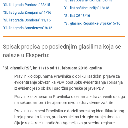
"Sl. list opštine Kikinda" 37/15
"Sl. list grada Pančeva" 38/15
"Sl. list opštine Inđija" 18/15
"Sl. list grada Zrenjanina" 1/16
"Sl. list CG" 3/16
"Sl. list grada Sombora" 11/15
"Sl. glasnik Republike Srpske" 5/16
"Sl. list grada Smedereva" 8/15
Spisak propisa po poslednjim glasilima koja se
nalaze u Ekspertu:
“Sl. glasnik RS”, br. 11/16 od 11. februara 2016. godine
Pravilnik o dopunama Pravilnika o obliku i sadržini prijave za
evidentiranje obveznika PDV, postupku evidentiranja i brisanja
iz evidencije i o obliku i sadržini poreske prijave PDV
Pravilnik o izmenama Pravilnika o cenama zdravstvenih usluga
na sekundarnom i tercijarnom nivou zdravstvene zaštite
Pravilnik o izmeni Pravilnika o dodeli poreskog identifikacionog
broja pravnim licima, preduzetnicima i drugim subjektima za
čiju je registraciju nadležna Agencija za privredne registre