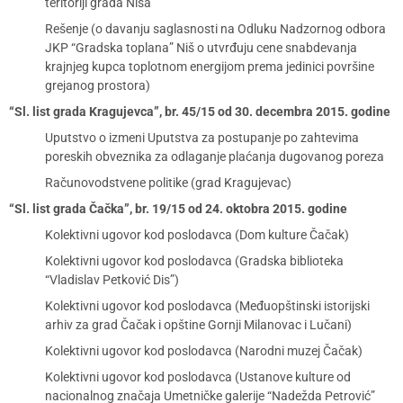
teritoriji grada Niša
Rešenje (o davanju saglasnosti na Odluku Nadzornog odbora
JKP “Gradska toplana” Niš o utvrđuju cene snabdevanja
krajnjeg kupca toplotnom energijom prema jedinici površine
grejanog prostora)
“Sl. list grada Kragujevca”, br. 45/15 od 30. decembra 2015. godine
Uputstvo o izmeni Uputstva za postupanje po zahtevima
poreskih obveznika za odlaganje plaćanja dugovanog poreza
Računovodstvene politike (grad Kragujevac)
“Sl. list grada Čačka”, br. 19/15 od 24. oktobra 2015. godine
Kolektivni ugovor kod poslodavca (Dom kulture Čačak)
Kolektivni ugovor kod poslodavca (Gradska biblioteka
“Vladislav Petković Dis”)
Kolektivni ugovor kod poslodavca (Međuopštinski istorijski
arhiv za grad Čačak i opštine Gornji Milanovac i Lučani)
Kolektivni ugovor kod poslodavca (Narodni muzej Čačak)
Kolektivni ugovor kod poslodavca (Ustanove kulture od
nacionalnog značaja Umetničke galerije “Nadežda Petrović”