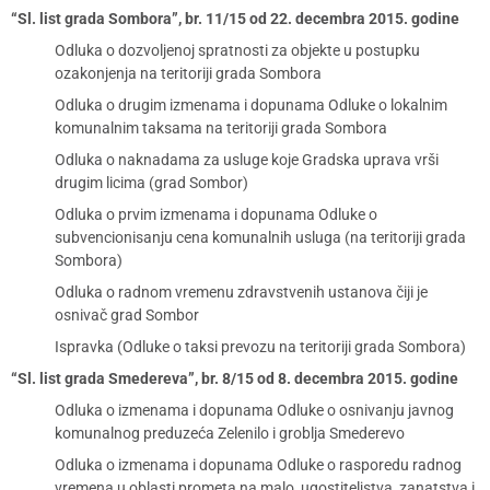
“Sl. list grada Sombora”, br. 11/15 od 22. decembra 2015. godine
Odluka o dozvoljenoj spratnosti za objekte u postupku
ozakonjenja na teritoriji grada Sombora
Odluka o drugim izmenama i dopunama Odluke o lokalnim
komunalnim taksama na teritoriji grada Sombora
Odluka o naknadama za usluge koje Gradska uprava vrši
drugim licima (grad Sombor)
Odluka o prvim izmenama i dopunama Odluke o
subvencionisanju cena komunalnih usluga (na teritoriji grada
Sombora)
Odluka o radnom vremenu zdravstvenih ustanova čiji je
osnivač grad Sombor
Ispravka (Odluke o taksi prevozu na teritoriji grada Sombora)
“Sl. list grada Smedereva”, br. 8/15 od 8. decembra 2015. godine
Odluka o izmenama i dopunama Odluke o osnivanju javnog
komunalnog preduzeća Zelenilo i groblja Smederevo
Odluka o izmenama i dopunama Odluke o rasporedu radnog
vremena u oblasti prometa na malo, ugostiteljstva, zanatstva i