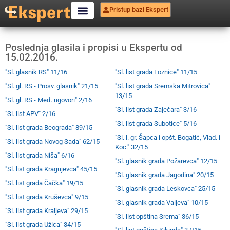
Pristup bazi Ekspert
Poslednja glasila i propisi u Ekspertu od
15.02.2016.
"Sl. glasnik RS" 11/16
"Sl. list grada Loznice" 11/15
"Sl. gl. RS - Prosv. glasnik" 21/15
"Sl. list grada Sremska Mitrovica"
13/15
"Sl. gl. RS - Međ. ugovori" 2/16
"Sl. list grada Zaječara" 3/16
"Sl. list APV" 2/16
"Sl. list grada Subotice" 5/16
"Sl. list grada Beograda" 89/15
"Sl. l. gr. Šapca i opšt. Bogatić, Vlad. i
"Sl. list grada Novog Sada" 62/15
Koc." 32/15
"Sl. list grada Niša" 6/16
"Sl. glasnik grada Požarevca" 12/15
"Sl. list grada Kragujevca" 45/15
"Sl. glasnik grada Jagodina" 20/15
"Sl. list grada Čačka" 19/15
"Sl. glasnik grada Leskovca" 25/15
"Sl. list grada Kruševca" 9/15
"Sl. glasnik grada Valjeva" 10/15
"Sl. list grada Kraljeva" 29/15
"Sl. list opština Srema" 36/15
"Sl. list grada Užica" 34/15