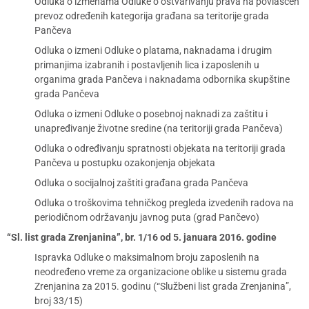
Odluka o izmenama Odluke o ostvarivanju prava na povlašćen
prevoz određenih kategorija građana sa teritorije grada
Pančeva
Odluka o izmeni Odluke o platama, naknadama i drugim
primanjima izabranih i postavljenih lica i zaposlenih u
organima grada Pančeva i naknadama odbornika skupštine
grada Pančeva
Odluka o izmeni Odluke o posebnoj naknadi za zaštitu i
unapređivanje životne sredine (na teritoriji grada Pančeva)
Odluka o određivanju spratnosti objekata na teritoriji grada
Pančeva u postupku ozakonjenja objekata
Odluka o socijalnoj zaštiti građana grada Pančeva
Odluka o troškovima tehničkog pregleda izvedenih radova na
periodičnom održavanju javnog puta (grad Pančevo)
“Sl. list grada Zrenjanina”, br. 1/16 od 5. januara 2016. godine
Ispravka Odluke o maksimalnom broju zaposlenih na
neodređeno vreme za organizacione oblike u sistemu grada
Zrenjanina za 2015. godinu (“Službeni list grada Zrenjanina”,
broj 33/15)