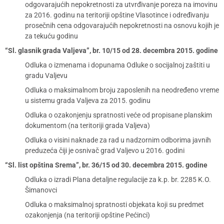
odgovarajućih nepokretnosti za utvrđivanje poreza na imovinu
za 2016. godinu na teritoriji opštine Vlasotince i određivanju
prosečnih cena odgovarajućih nepokretnosti na osnovu kojih je
za tekuću godinu
“Sl. glasnik grada Valjeva”, br. 10/15 od 28. decembra 2015. godine
Odluka o izmenama i dopunama Odluke o socijalnoj zaštiti u
gradu Valjevu
Odluka o maksimalnom broju zaposlenih na neodređeno vreme
u sistemu grada Valjeva za 2015. godinu
Odluka o ozakonjenju spratnosti veće od propisane planskim
dokumentom (na teritoriji grada Valjeva)
Odluka o visini naknade za rad u nadzornim odborima javnih
preduzeća čiji je osnivač grad Valjevo u 2016. godini
“Sl. list opština Srema”, br. 36/15 od 30. decembra 2015. godine
Odluka o izradi Plana detaljne regulacije za k.p. br. 2285 K.O.
Šimanovci
Odluka o maksimalnoj spratnosti objekata koji su predmet
ozakonjenja (na teritoriji opštine Pećinci)