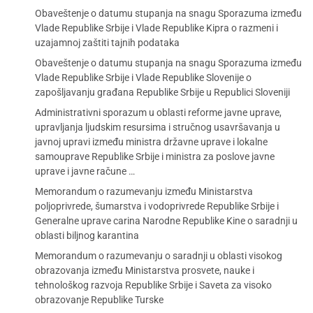
Obaveštenje o datumu stupanja na snagu Sporazuma između
Vlade Republike Srbije i Vlade Republike Kipra o razmeni i
uzajamnoj zaštiti tajnih podataka
Obaveštenje o datumu stupanja na snagu Sporazuma između
Vlade Republike Srbije i Vlade Republike Slovenije o
zapošljavanju građana Republike Srbije u Republici Sloveniji
Administrativni sporazum u oblasti reforme javne uprave,
upravljanja ljudskim resursima i stručnog usavršavanja u
javnoj upravi između ministra državne uprave i lokalne
samouprave Republike Srbije i ministra za poslove javne
uprave i javne račune …
Memorandum o razumevanju između Ministarstva
poljoprivrede, šumarstva i vodoprivrede Republike Srbije i
Generalne uprave carina Narodne Republike Kine o saradnji u
oblasti biljnog karantina
Memorandum o razumevanju o saradnji u oblasti visokog
obrazovanja između Ministarstva prosvete, nauke i
tehnološkog razvoja Republike Srbije i Saveta za visoko
obrazovanje Republike Turske