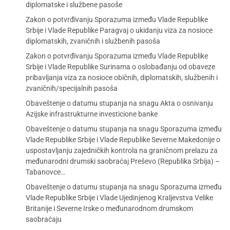
diplomatske i službene pasoše
Zakon o potvrđivanju Sporazuma između Vlade Republike
Srbije i Vlade Republike Paragvaj o ukidanju viza za nosioce
diplomatskih, zvaničnih i službenih pasoša
Zakon o potvrđivanju Sporazuma između Vlade Republike
Srbije i Vlade Republike Surinama o oslobađanju od obaveze
pribavljanja viza za nosioce običnih, diplomatskih, službenih i
zvaničnih/specijalnih pasoša
Obaveštenje o datumu stupanja na snagu Akta o osnivanju
Azijske infrastrukturne investicione banke
Obaveštenje o datumu stupanja na snagu Sporazuma između
Vlade Republike Srbije i Vlade Republike Severne Makedonije o
uspostavljanju zajedničkih kontrola na graničnom prelazu za
međunarodni drumski saobraćaj Preševo (Republika Srbija) –
Tabanovce…
Obaveštenje o datumu stupanja na snagu Sporazuma između
Vlade Republike Srbije i Vlade Ujedinjenog Kraljevstva Velike
Britanije i Severne Irske o međunarodnom drumskom
saobraćaju