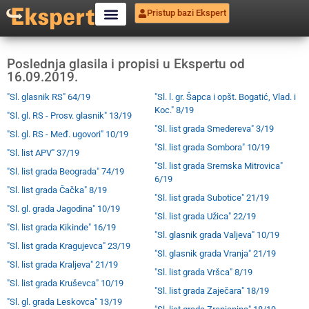
Pristup bazi Ekspert
Poslednja glasila i propisi u Ekspertu od
16.09.2019.
"Sl. glasnik RS" 64/19
"Sl. l. gr. Šapca i opšt. Bogatić, Vlad. i
Koc." 8/19
"Sl. gl. RS - Prosv. glasnik" 13/19
"Sl. list grada Smedereva" 3/19
"Sl. gl. RS - Međ. ugovori" 10/19
"Sl. list grada Sombora" 10/19
"Sl. list APV" 37/19
"Sl. list grada Sremska Mitrovica"
"Sl. list grada Beograda" 74/19
6/19
"Sl. list grada Čačka" 8/19
"Sl. list grada Subotice" 21/19
"Sl. gl. grada Jagodina" 10/19
"Sl. list grada Užica" 22/19
"Sl. list grada Kikinde" 16/19
"Sl. glasnik grada Valjeva" 10/19
"Sl. list grada Kragujevca" 23/19
"Sl. glasnik grada Vranja" 21/19
"Sl. list grada Kraljeva" 21/19
"Sl. list grada Vršca" 8/19
"Sl. list grada Kruševca" 10/19
"Sl. list grada Zaječara" 18/19
"Sl. gl. grada Leskovca" 13/19