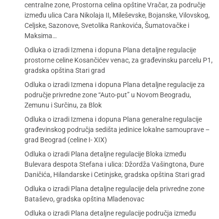
centralne zone, Prostorna celina opštine Vračar, za područje
između ulica Cara Nikolaja II, Mileševske, Bojanske, Vilovskog,
Celjske, Sazonove, Svetolika Rankovića, Šumatovačke i
Maksima…
Odluka o izradi Izmena i dopuna Plana detaljne regulacije
prostorne celine Kosančićev venac, za građevinsku parcelu P1,
gradska opština Stari grad
Odluka o izradi Izmena i dopuna Plana detaljne regulacije za
područje privredne zone “Auto-put” u Novom Beogradu,
Zemunu i Surčinu, za Blok
Odluka o izradi Izmena i dopuna Plana generalne regulacije
građevinskog područja sedišta jedinice lokalne samouprave –
grad Beograd (celine I- XIX)
Odluka o izradi Plana detaljne regulacije Bloka između
Bulevara despota Stefana i ulica: Džordža Vašingtona, Đure
Daničića, Hilandarske i Cetinjske, gradska opština Stari grad
Odluka o izradi Plana detaljne regulacije dela privredne zone
Bataševo, gradska opština Mladenovac
Odluka o izradi Plana detaljne regulacije područja između