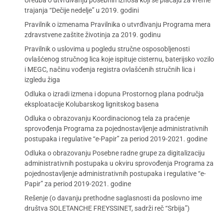
Uredba o utvrđivanju posebnih iznosa koji se plaćaju za vreme
trajanja “Dečije nedelje” u 2019. godini
Pravilnik o izmenama Pravilnika o utvrđivanju Programa mera
zdravstvene zaštite životinja za 2019. godinu
Pravilnik o uslovima u pogledu stručne osposobljenosti
ovlašćenog stručnog lica koje ispituje cisternu, baterijsko vozilo
i MEGC, načinu vođenja registra ovlašćenih stručnih lica i
izgledu žiga
Odluka o izradi izmena i dopuna Prostornog plana područja
eksploatacije Kolubarskog lignitskog basena
Odluka o obrazovanju Koordinacionog tela za praćenje
sprovođenja Programa za pojednostavljenje administrativnih
postupaka i regulative “e-Papir” za period 2019-2021. godine
Odluka o obrazovanju Posebne radne grupe za digitalizaciju
administrativnih postupaka u okviru sprovođenja Programa za
pojednostavljenje administrativnih postupaka i regulative “e-
Papir” za period 2019-2021. godine
Rešenje (o davanju prethodne saglasnosti da poslovno ime
društva SOLETANCHE FREYSSINET, sadrži reč “Srbija”)