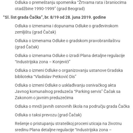
Odluka o premeštanju spomenika “Žrtvama rata i braniocima
otadžbine 1990-1999” (grad Beograd)
“Sl. list grada Čačka”, br. 8/19 od 28. juna 2019. godine
Odluka o izmenama i dopunama Odluke o građevinskom
zemljištu (grad Čačak)
Odluka o izmenama Odluke o gradskom pravobranilaštvu
(grad Čačak)
Odluka o izmenama Odluke o izradi Plana detaljne regulacije
“Industrijska zona – Konjevići”
Odluka o izmeni Odluke o organizovanju ustanove Gradska
biblioteka “Vladislav Petković Dis”
Odluka o izmeni Odluke o usklađivanju osnivačkog akta
Javnog komunalnog preduzeća “Parking servis” Čačak sa
Zakonom o javnim preduzećima
Odluka o mreži javnih osnovnih škola na području grada Čačka
Odluka o taksi prevozu (grad Čačak)
Rešenje o pristupanju strateškoj proceni uticaja na životnu
sredinu Plana detaljne regulacije “Industrijska zona –