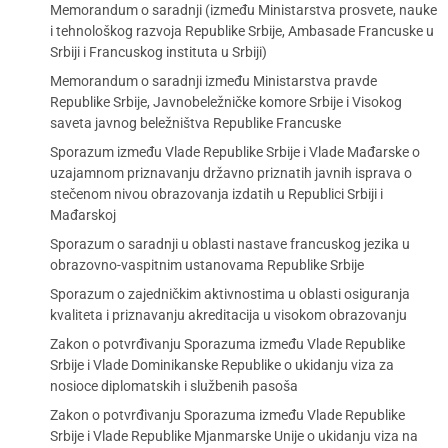
Memorandum o saradnji (između Ministarstva prosvete, nauke
i tehnološkog razvoja Republike Srbije, Ambasade Francuske u
Srbiji i Francuskog instituta u Srbiji)
Memorandum o saradnji između Ministarstva pravde
Republike Srbije, Javnobeležničke komore Srbije i Visokog
saveta javnog beležništva Republike Francuske
Sporazum između Vlade Republike Srbije i Vlade Mađarske o
uzajamnom priznavanju državno priznatih javnih isprava o
stečenom nivou obrazovanja izdatih u Republici Srbiji i
Mađarskoj
Sporazum o saradnji u oblasti nastave francuskog jezika u
obrazovno-vaspitnim ustanovama Republike Srbije
Sporazum o zajedničkim aktivnostima u oblasti osiguranja
kvaliteta i priznavanju akreditacija u visokom obrazovanju
Zakon o potvrđivanju Sporazuma između Vlade Republike
Srbije i Vlade Dominikanske Republike o ukidanju viza za
nosioce diplomatskih i službenih pasoša
Zakon o potvrđivanju Sporazuma između Vlade Republike
Srbije i Vlade Republike Mjanmarske Unije o ukidanju viza na