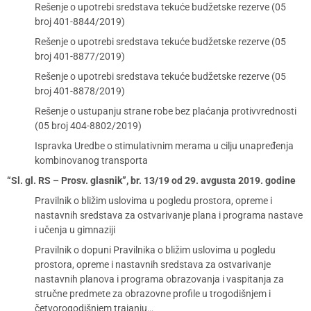
Rešenje o upotrebi sredstava tekuće budžetske rezerve (05
broj 401-8844/2019)
Rešenje o upotrebi sredstava tekuće budžetske rezerve (05
broj 401-8877/2019)
Rešenje o upotrebi sredstava tekuće budžetske rezerve (05
broj 401-8878/2019)
Rešenje o ustupanju strane robe bez plaćanja protivvrednosti
(05 broj 404-8802/2019)
Ispravka Uredbe o stimulativnim merama u cilju unapređenja
kombinovanog transporta
“Sl. gl. RS – Prosv. glasnik”, br. 13/19 od 29. avgusta 2019. godine
Pravilnik o bližim uslovima u pogledu prostora, opreme i
nastavnih sredstava za ostvarivanje plana i programa nastave
i učenja u gimnaziji
Pravilnik o dopuni Pravilnika o bližim uslovima u pogledu
prostora, opreme i nastavnih sredstava za ostvarivanje
nastavnih planova i programa obrazovanja i vaspitanja za
stručne predmete za obrazovne profile u trogodišnjem i
četvorogodišnjem trajanju…