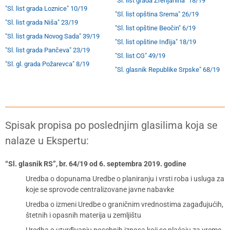
"Sl. list grada Zrenjanina" 18/19
"Sl. list grada Loznice" 10/19
"Sl. list opština Srema" 26/19
"Sl. list grada Niša" 23/19
"Sl. list opštine Beočin" 6/19
"Sl. list grada Novog Sada" 39/19
"Sl. list opštine Inđija" 18/19
"Sl. list grada Pančeva" 23/19
"Sl. list CG" 49/19
"Sl. gl. grada Požarevca" 8/19
"Sl. glasnik Republike Srpske" 68/19
Spisak propisa po poslednjim glasilima koja se
nalaze u Ekspertu:
“Sl. glasnik RS”, br. 64/19 od 6. septembra 2019. godine
Uredba o dopunama Uredbe o planiranju i vrsti roba i usluga za
koje se sprovode centralizovane javne nabavke
Uredba o izmeni Uredbe o graničnim vrednostima zagađujućih,
štetnih i opasnih materija u zemljištu