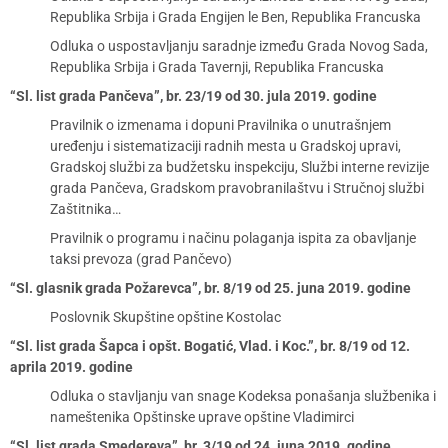
Republika Srbija i Grada Engijen le Ben, Republika Francuska
Odluka o uspostavljanju saradnje između Grada Novog Sada,
Republika Srbija i Grada Tavernji, Republika Francuska
“Sl. list grada Pančeva”, br. 23/19 od 30. jula 2019. godine
Pravilnik o izmenama i dopuni Pravilnika o unutrašnjem
uređenju i sistematizaciji radnih mesta u Gradskoj upravi,
Gradskoj službi za budžetsku inspekciju, Službi interne revizije
grada Pančeva, Gradskom pravobranilaštvu i Stručnoj službi
Zaštitnika…
Pravilnik o programu i načinu polaganja ispita za obavljanje
taksi prevoza (grad Pančevo)
“Sl. glasnik grada Požarevca”, br. 8/19 od 25. juna 2019. godine
Poslovnik Skupštine opštine Kostolac
“Sl. list grada Šapca i opšt. Bogatić, Vlad. i Koc.”, br. 8/19 od 12.
aprila 2019. godine
Odluka o stavljanju van snage Kodeksa ponašanja službenika i
nameštenika Opštinske uprave opštine Vladimirci
“Sl. list grada Smedereva”, br. 3/19 od 24. juna 2019. godine