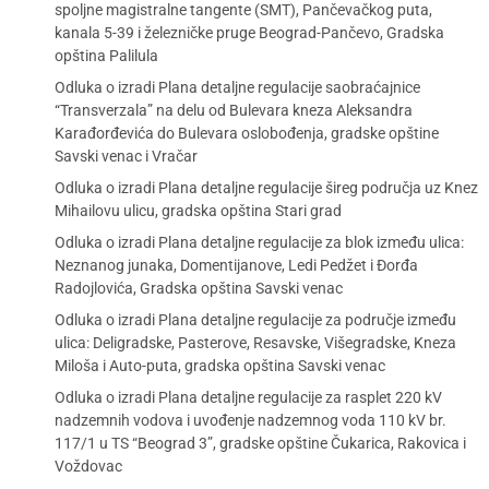
spoljne magistralne tangente (SMT), Pančevačkog puta,
kanala 5-39 i železničke pruge Beograd-Pančevo, Gradska
opština Palilula
Odluka o izradi Plana detaljne regulacije saobraćajnice
“Transverzala” na delu od Bulevara kneza Aleksandra
Karađorđevića do Bulevara oslobođenja, gradske opštine
Savski venac i Vračar
Odluka o izradi Plana detaljne regulacije šireg područja uz Knez
Mihailovu ulicu, gradska opština Stari grad
Odluka o izradi Plana detaljne regulacije za blok između ulica:
Neznanog junaka, Domentijanove, Ledi Pedžet i Đorđa
Radojlovića, Gradska opština Savski venac
Odluka o izradi Plana detaljne regulacije za područje između
ulica: Deligradske, Pasterove, Resavske, Višegradske, Kneza
Miloša i Auto-puta, gradska opština Savski venac
Odluka o izradi Plana detaljne regulacije za rasplet 220 kV
nadzemnih vodova i uvođenje nadzemnog voda 110 kV br.
117/1 u TS “Beograd 3”, gradske opštine Čukarica, Rakovica i
Voždovac