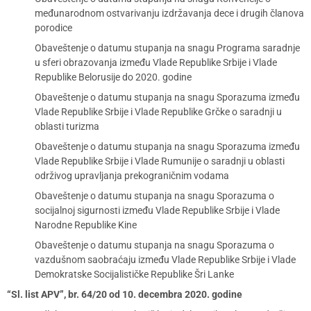
međunarodnom ostvarivanju izdržavanja dece i drugih članova
porodice
Obaveštenje o datumu stupanja na snagu Programa saradnje
u sferi obrazovanja između Vlade Republike Srbije i Vlade
Republike Belorusije do 2020. godine
Obaveštenje o datumu stupanja na snagu Sporazuma između
Vlade Republike Srbije i Vlade Republike Grčke o saradnji u
oblasti turizma
Obaveštenje o datumu stupanja na snagu Sporazuma između
Vlade Republike Srbije i Vlade Rumunije o saradnji u oblasti
održivog upravljanja prekograničnim vodama
Obaveštenje o datumu stupanja na snagu Sporazuma o
socijalnoj sigurnosti između Vlade Republike Srbije i Vlade
Narodne Republike Kine
Obaveštenje o datumu stupanja na snagu Sporazuma o
vazdušnom saobraćaju između Vlade Republike Srbije i Vlade
Demokratske Socijalističke Republike Šri Lanke
“Sl. list APV”, br. 64/20 od 10. decembra 2020. godine