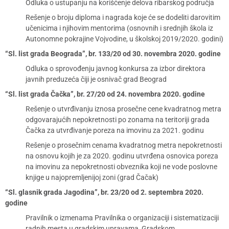
Odluka o ustupanju na korišćenje delova ribarskog područja
Rešenje o broju diploma i nagrada koje će se dodeliti darovitim
učenicima i njihovim mentorima (osnovnih i srednjih škola iz
Autonomne pokrajine Vojvodine, u školskoj 2019/2020. godini)
“Sl. list grada Beograda”, br. 133/20 od 30. novembra 2020. godine
Odluka o sprovođenju javnog konkursa za izbor direktora
javnih preduzeća čiji je osnivač grad Beograd
“Sl. list grada Čačka”, br. 27/20 od 24. novembra 2020. godine
Rešenje o utvrđivanju iznosa prosečne cene kvadratnog metra
odgovarajućih nepokretnosti po zonama na teritoriji grada
Čačka za utvrđivanje poreza na imovinu za 2021. godinu
Rešenje o prosečnim cenama kvadratnog metra nepokretnosti
na osnovu kojih je za 2020. godinu utvrđena osnovica poreza
na imovinu za nepokretnosti obveznika koji ne vode poslovne
knjige u najopremljenijoj zoni (grad Čačak)
“Sl. glasnik grada Jagodina”, br. 23/20 od 2. septembra 2020.
godine
Pravilnik o izmenama Pravilnika o organizaciji i sistematizaciji
radnih mesta u gradskim upravama, Gradskom