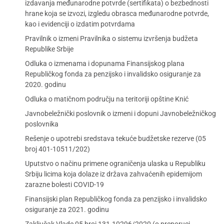
izdavanja međunarodne potvrde (sertifikata) o bezbednosti
hrane koja se izvozi, izgledu obrasca međunarodne potvrde,
kao i evidenciji o izdatim potvrdama
Pravilnik o izmeni Pravilnika o sistemu izvršenja budžeta
Republike Srbije
Odluka o izmenama i dopunama Finansijskog plana
Republičkog fonda za penzijsko i invalidsko osiguranje za
2020. godinu
Odluka o matičnom području na teritoriji opštine Knić
Javnobeležnički poslovnik o izmeni i dopuni Javnobeležničkog
poslovnika
Rešenje o upotrebi sredstava tekuće budžetske rezerve (05
broj 401-10511/202)
Uputstvo o načinu primene ograničenja ulaska u Republiku
Srbiju licima koja dolaze iz država zahvaćenih epidemijom
zarazne bolesti COVID-19
Finansijski plan Republičkog fonda za penzijsko i invalidsko
osiguranje za 2021. godinu