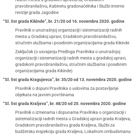
pravobranilaštvu, Kabinetu gradonačelnika i Službi interne
revizije grada Jagodine
“Sl. list grada Kikinde”, br. 21/20 od 16. novembra 2020. godine
Pravilnik o unutrašnjoj organizaciji i sistematizaciji radnih
mesta u Gradskoj upravi, Gradskom pravobranilaštvu,
stručnim službama i posebnim organizacijama grada Kikinde
Zaključak (o usvajanju Predloga Pravilnika o unutrašnjoj
organizaciji i sistematizaciji radnih mesta u gradskoj upravi,
gradskom pravobranilaštvu, stručnim službama i posebnim
organizacijama grada Kikinde)
“Sl. list grada Kragujevca”, br. 35/20 od 13. novembra 2020. godine
Pravilnik o dopuni Pravilnika o uslovima za postavljanje
objekata na javnim površinama
“Sl. list grada Kraljeva”, br. 48/20 od 20. novembra 2020. godine
Pravilnik o izmenama i dopunama Pravilnika o organizaciji i
sistematizaciji radnih mesta u Gradskoj upravi grada Kraljeva,
Gradskom pravobranilaštvu grada Kraljeva, Službi za
budžetsku inspekciju grada Kraljeva, Lokalnom ombudsmanu