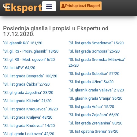
Pristup bazi Ekspert
Poslednja glasila i propisi u Ekspertu od
17.12.2020.
"Sl. glasnik RS" 151/20
"Sl. list grada Smedereva" 15/20
"Sl. gl. RS - Prosv. glasnik" 18/20
"Sl. list grada Sombora" 25/20
"Sl. gl. RS - Međ. ugovori" 6/20
"Sl. list grada Sremska Mitrovica"
26/20
"Sl. list APV" 64/20
"Sl. list grada Subotice" 57/20
"Sl. list grada Beograda" 133/20
"Sl. list grada Užica" 54/20
"Sl. list grada Čačka" 27/20
"Sl. glasnik grada Valjeva" 21/20
"Sl. gl. grada Jagodina" 23/20
"Sl. glasnik grada Vranja" 36/20
"Sl. list grada Kikinde" 21/20
"Sl. list grada Vršca" 15/20
"Sl. list grada Kragujevca" 35/20
"Sl. list grada Zaječara" 66/20
"Sl. list grada Kraljeva" 48/20
"Sl. list grada Zrenjanina" 30/20
"Sl. list grada Kruševca" 14/20
"Sl. list opština Srema" 39/20
"Sl. gl. grada Leskovca" 42/20