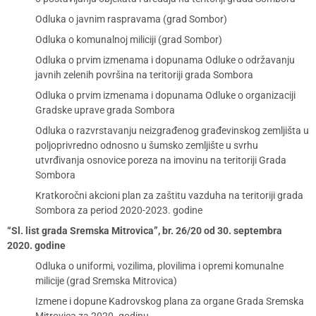
Odluka o javnim raspravama (grad Sombor)
Odluka o komunalnoj miliciji (grad Sombor)
Odluka o prvim izmenama i dopunama Odluke o održavanju
javnih zelenih površina na teritoriji grada Sombora
Odluka o prvim izmenama i dopunama Odluke o organizaciji
Gradske uprave grada Sombora
Odluka o razvrstavanju neizgrađenog građevinskog zemljišta u
poljoprivredno odnosno u šumsko zemljište u svrhu
utvrđivanja osnovice poreza na imovinu na teritoriji Grada
Sombora
Kratkoročni akcioni plan za zaštitu vazduha na teritoriji grada
Sombora za period 2020-2023. godine
“Sl. list grada Sremska Mitrovica”, br. 26/20 od 30. septembra
2020. godine
Odluka o uniformi, vozilima, plovilima i opremi komunalne
milicije (grad Sremska Mitrovica)
Izmene i dopune Kadrovskog plana za organe Grada Sremska