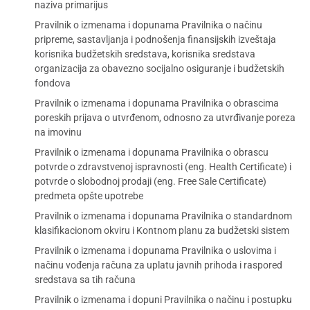
naziva primarijus
Pravilnik o izmenama i dopunama Pravilnika o načinu
pripreme, sastavljanja i podnošenja finansijskih izveštaja
korisnika budžetskih sredstava, korisnika sredstava
organizacija za obavezno socijalno osiguranje i budžetskih
fondova
Pravilnik o izmenama i dopunama Pravilnika o obrascima
poreskih prijava o utvrđenom, odnosno za utvrđivanje poreza
na imovinu
Pravilnik o izmenama i dopunama Pravilnika o obrascu
potvrde o zdravstvenoj ispravnosti (eng. Health Certificate) i
potvrde o slobodnoj prodaji (eng. Free Sale Certificate)
predmeta opšte upotrebe
Pravilnik o izmenama i dopunama Pravilnika o standardnom
klasifikacionom okviru i Kontnom planu za budžetski sistem
Pravilnik o izmenama i dopunama Pravilnika o uslovima i
načinu vođenja računa za uplatu javnih prihoda i raspored
sredstava sa tih računa
Pravilnik o izmenama i dopuni Pravilnika o načinu i postupku