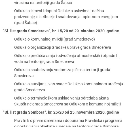
virusima na teritoriji grada Šapca
Odluka o izmeni i dopuni Odluke o uslovima i načinu
proizvodnje, distribucije i snabdevanja toplotnom energijom
(grad Šabac)
“Sl. list grada Smedereva”, br. 15/20 od 29. oktobra 2020. godine
Odluka o komunalnoj miliciji (grad Smederevo)
Odluka o organizaciji Gradske uprave grada Smedereva
Odluka o prečišćavanju i odvođenju atmosferskih i otpadnih
voda na teritoriji grada Smedereva
Odluka o snabdevanju vodom za piće na teritoriji grada
Smedereva
Odluka o stavljanju van snage Odluke o komunalnom uređenju
grada Smedereva
Odluka o terminološkom usklađivanju odredaba akata
Skupštine grada Smedereva sa Odlukom o komunalnoj miliciji
“Sl. list grada Sombora”, br. 25/20 od 25. novembra 2020. godine
Pravilnik o prvim izmenama i dopunama Pravilnika i programa
o postavljanju objekata i uređaja na teritoriji grada Sombora