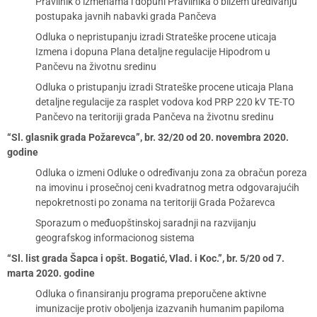
Pravilnik o izmenama i dopuni Pravilnika o bližem uređivanju
postupaka javnih nabavki grada Pančeva
Odluka o nepristupanju izradi Strateške procene uticaja
Izmena i dopuna Plana detaljne regulacije Hipodrom u
Pančevu na životnu sredinu
Odluka o pristupanju izradi Strateške procene uticaja Plana
detaljne regulacije za rasplet vodova kod PRP 220 kV TE-TO
Pančevo na teritoriji grada Pančeva na životnu sredinu
“Sl. glasnik grada Požarevca”, br. 32/20 od 20. novembra 2020.
godine
Odluka o izmeni Odluke o određivanju zona za obračun poreza
na imovinu i prosečnoj ceni kvadratnog metra odgovarajućih
nepokretnosti po zonama na teritoriji Grada Požarevca
Sporazum o međuopštinskoj saradnji na razvijanju
geografskog informacionog sistema
“Sl. list grada Šapca i opšt. Bogatić, Vlad. i Koc.”, br. 5/20 od 7.
marta 2020. godine
Odluka o finansiranju programa preporučene aktivne
imunizacije protiv oboljenja izazvanih humanim papiloma