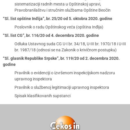
sistematizaciji radnih mesta u Opštinskoj upravi,
Pravobranilaštvu i stručnim službama Opštine Beočin
“Sl. list opštine Inđija”, br. 25/20 od 5. oktobra 2020. godine
Poslovnik o radu Opštinskog veća (opština Inđija)
“Sl. list CG”, br. 116/20 od 4. decembra 2020. godine
Odluka Ustavnog suda CG U-I br. 34/18, U-III br. 1970/18 i U-III
br. 1987/18 (odnosi se na Zakonik o krivičnom postupku)
“Sl. glasnik Republike Srpske”, br. 119/20 od 2. decembra 2020.
godine
Pravilnik o evidenciji o izvršenom inspekcijskom nadzoru
upravnog inspektora
Pravilnik o službenoj legitimaciji upravnog inspektora
Spisak klasifikovanih supstanci