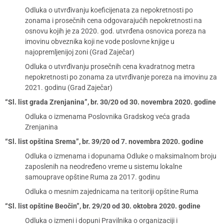
Odluka o utvrđivanju koeficijenata za nepokretnosti po
zonama i prosečnih cena odgovarajućih nepokretnosti na
osnovu kojih je za 2020. god. utvrđena osnovica poreza na
imovinu obveznika koji ne vode poslovne knjige u
najopremljenijoj zoni (Grad Zaječar)
Odluka o utvrđivanju prosečnih cena kvadratnog metra
nepokretnosti po zonama za utvrđivanje poreza na imovinu za
2021. godinu (Grad Zaječar)
“Sl. list grada Zrenjanina”, br. 30/20 od 30. novembra 2020. godine
Odluka o izmenama Poslovnika Gradskog veća grada
Zrenjanina
“Sl. list opština Srema”, br. 39/20 od 7. novembra 2020. godine
Odluka o izmenama i dopunama Odluke o maksimalnom broju
zaposlenih na neodređeno vreme u sistemu lokalne
samouprave opštine Ruma za 2017. godinu
Odluka o mesnim zajednicama na teritoriji opštine Ruma
“Sl. list opštine Beočin”, br. 29/20 od 30. oktobra 2020. godine
Odluka o izmeni i dopuni Pravilnika o organizaciji i