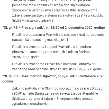
Zaključak Vlade 05 broj 131-10296/2020 (o preporuci
poslodavcima o načinu korišćenja godišnjih odmora
zaposlenih u ustanovama socijalne zaštite i ustanovama
zdravstvene zaštite u sistemu zdravstvene zaštite u Republici
Srbiji i Ministarstvu zdravlja)
“Sl. gl. RS – Prosv. glasnik”, br. 18/20 od 2. decembra 2020. godine
Pravilnik o dopunama Pravilnika o stepenu i vrsti obrazovanja
nastavnika u osnovnoj muzičkoj školi
Pravilnik o izmenama i dopuni Pravilnika o kalendaru
obrazovno-vaspitnog rada srednjih škola za školsku
2020/2021. godinu
Pravilnik o izmenama Pravilnika o kalendaru obrazovno-
vaspitnog rada osnovne škole za školsku 2020/2021. godinu
“Sl. gl. RS – Međunarodni ugovori”, br. 6/20 od 30. novembra 2020.
godine
Zakon o potvrđivanju Okvirnog sporazuma o zajmu LD 2025
(2019) između Banke za razvoj Saveta Evrope i Republike
Srbije za programski zajam – Energetska efikasnost u
zgradama centralne vlasti