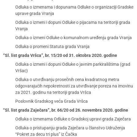
Odluka o izmenama i dopunama Odluke o organizaciji Gradske
uprave grada Vranja
Odluka o izmeni i dopuni Odluke o pijacama na teritoriji grada
Vranja
Odluka o izmeni Odluke o komunalnom uređenju grada Vranja
Odluka o promeni Statuta grada Vranja
“Sl. list grada Vršca”, br. 15/20 od 31. oktobra 2020. godine
Odluka o izmeni i dopuni Odluke o javnim parkiralištima (grad
Vršac)
Odluka o utvrđivanju prosečnih cena kvadratnog metra
odgovarajućih nepokretnosti za utvrđivanje poreza na imovinu
za 2021. godinu na teritoriji grada Vršca
Poslovnik Gradskog veća Grada Vršca
“Sl. list grada Zaječara”, br. 66/20 od 26. novembra 2020. godine
Odluka o izmenama Odluke o Gradskoj upravi grada Zaječara
Odluka o pristupanju grada Zaječara u članstvo Udruženja
“Pokret za decu tri plus” iz Čačka