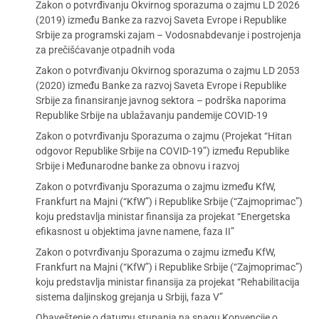
Zakon o potvrđivanju Okvirnog sporazuma o zajmu LD 2026
(2019) između Banke za razvoj Saveta Evrope i Republike
Srbije za programski zajam – Vodosnabdevanje i postrojenja
za prečišćavanje otpadnih voda
Zakon o potvrđivanju Okvirnog sporazuma o zajmu LD 2053
(2020) između Banke za razvoj Saveta Evrope i Republike
Srbije za finansiranje javnog sektora – podrška naporima
Republike Srbije na ublažavanju pandemije COVID-19
Zakon o potvrđivanju Sporazuma o zajmu (Projekat “Hitan
odgovor Republike Srbije na COVID-19”) između Republike
Srbije i Međunarodne banke za obnovu i razvoj
Zakon o potvrđivanju Sporazuma o zajmu između KfW,
Frankfurt na Majni (“KfW”) i Republike Srbije (“Zajmoprimac”)
koju predstavlja ministar finansija za projekat “Energetska
efikasnost u objektima javne namene, faza II”
Zakon o potvrđivanju Sporazuma o zajmu između KfW,
Frankfurt na Majni (“KfW”) i Republike Srbije (“Zajmoprimac”)
koju predstavlja ministar finansija za projekat “Rehabilitacija
sistema daljinskog grejanja u Srbiji, faza V”
Obaveštenje o datumu stupanja na snagu Konvencije o