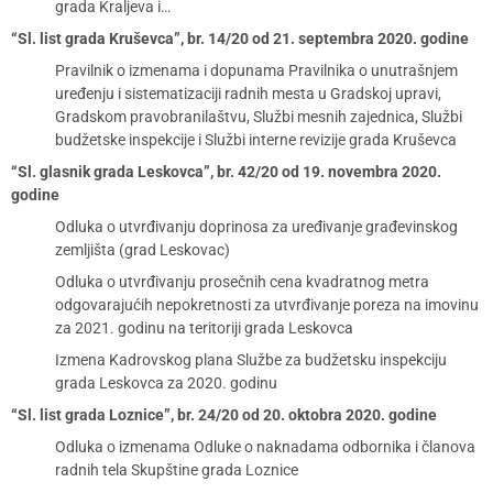
grada Kraljeva i…
“Sl. list grada Kruševca”, br. 14/20 od 21. septembra 2020. godine
Pravilnik o izmenama i dopunama Pravilnika o unutrašnjem
uređenju i sistematizaciji radnih mesta u Gradskoj upravi,
Gradskom pravobranilaštvu, Službi mesnih zajednica, Službi
budžetske inspekcije i Službi interne revizije grada Kruševca
“Sl. glasnik grada Leskovca”, br. 42/20 od 19. novembra 2020.
godine
Odluka o utvrđivanju doprinosa za uređivanje građevinskog
zemljišta (grad Leskovac)
Odluka o utvrđivanju prosečnih cena kvadratnog metra
odgovarajućih nepokretnosti za utvrđivanje poreza na imovinu
za 2021. godinu na teritoriji grada Leskovca
Izmena Kadrovskog plana Službe za budžetsku inspekciju
grada Leskovca za 2020. godinu
“Sl. list grada Loznice”, br. 24/20 od 20. oktobra 2020. godine
Odluka o izmenama Odluke o naknadama odbornika i članova
radnih tela Skupštine grada Loznice