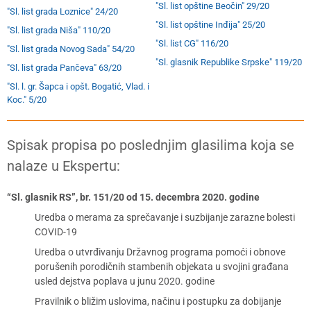
"Sl. list opštine Beočin" 29/20
"Sl. list grada Loznice" 24/20
"Sl. list opštine Inđija" 25/20
"Sl. list grada Niša" 110/20
"Sl. list CG" 116/20
"Sl. list grada Novog Sada" 54/20
"Sl. glasnik Republike Srpske" 119/20
"Sl. list grada Pančeva" 63/20
"Sl. l. gr. Šapca i opšt. Bogatić, Vlad. i
Koc." 5/20
Spisak propisa po poslednjim glasilima koja se
nalaze u Ekspertu:
“Sl. glasnik RS”, br. 151/20 od 15. decembra 2020. godine
Uredba o merama za sprečavanje i suzbijanje zarazne bolesti
COVID-19
Uredba o utvrđivanju Državnog programa pomoći i obnove
porušenih porodičnih stambenih objekata u svojini građana
usled dejstva poplava u junu 2020. godine
Pravilnik o bližim uslovima, načinu i postupku za dobijanje