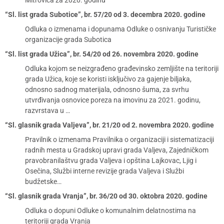
Mitrovica za 2020. godinu
“Sl. list grada Subotice”, br. 57/20 od 3. decembra 2020. godine
Odluka o izmenama i dopunama Odluke o osnivanju Turističke
organizacije grada Subotica
“Sl. list grada Užica”, br. 54/20 od 26. novembra 2020. godine
Odluka kojom se neizgrađeno građevinsko zemljište na teritoriji
grada Užica, koje se koristi isključivo za gajenje biljaka,
odnosno sadnog materijala, odnosno šuma, za svrhu
utvrđivanja osnovice poreza na imovinu za 2021. godinu,
razvrstava u …
“Sl. glasnik grada Valjeva”, br. 21/20 od 2. novembra 2020. godine
Pravilnik o izmenama Pravilnika o organizaciji i sistematizaciji
radnih mesta u Gradskoj upravi grada Valjeva, Zajedničkom
pravobranilaštvu grada Valjeva i opština Lajkovac, Ljig i
Osečina, Službi interne revizije grada Valjeva i Službi
budžetske…
“Sl. glasnik grada Vranja”, br. 36/20 od 30. oktobra 2020. godine
Odluka o dopuni Odluke o komunalnim delatnostima na
teritoriji grada Vranja