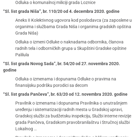
Odluka o komunalnoj miliciji grada Loznice
“Sl. list grada Niša”, br. 110/20 od 4. decembra 2020. godine
Aneks II Kolektivnog ugovora kod poslodavca (za zaposlene u
organima i službama Grada Niša i organima gradskih opština
Grada Niša)
Odluka o izmeni Odluke o naknadama odbornika, članova
radnih tela i odborničkih grupa u Skupštini Gradske opštine
Palilula
“Sl. list grada Novog Sada”, br. 54/20 od 27. novembra 2020.
godine
Odluka o izmenama i dopunama Odluke o pravima na
finansijsku podršku porodici sa decom
“Sl. list grada Pančeva”, br. 63/20 od 12. novembra 2020. godine
Pravilnik o izmenama i dopunama Pravilnika o unutrašnjem
uređenju i sistematizaciji radnih mesta u Gradskoj upravi,
Gradskoj službi za budžetsku inspekciju, Službi interne revizije
grada Pančeva, Gradskom pravobranilaštvu i Stručnoj službi
Lokalnog …