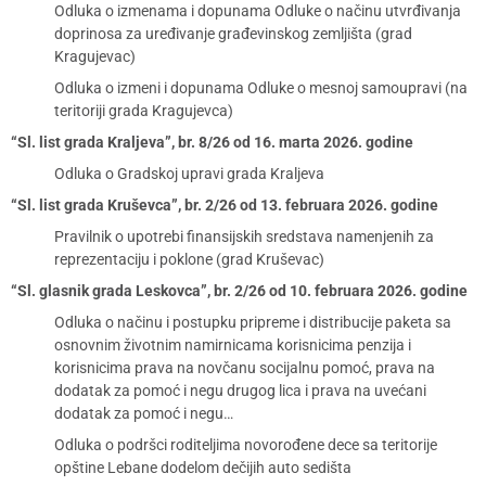
Odluka o izmenama i dopunama Odluke o načinu utvrđivanja
doprinosa za uređivanje građevinskog zemljišta (grad
Kragujevac)
Odluka o izmeni i dopunama Odluke o mesnoj samoupravi (na
teritoriji grada Kragujevca)
“Sl. list grada Kraljeva”, br. 8/26 od 16. marta 2026. godine
Odluka o Gradskoj upravi grada Kraljeva
“Sl. list grada Kruševca”, br. 2/26 od 13. februara 2026. godine
Pravilnik o upotrebi finansijskih sredstava namenjenih za
reprezentaciju i poklone (grad Kruševac)
“Sl. glasnik grada Leskovca”, br. 2/26 od 10. februara 2026. godine
Odluka o načinu i postupku pripreme i distribucije paketa sa
osnovnim životnim namirnicama korisnicima penzija i
korisnicima prava na novčanu socijalnu pomoć, prava na
dodatak za pomoć i negu drugog lica i prava na uvećani
dodatak za pomoć i negu…
Odluka o podršci roditeljima novorođene dece sa teritorije
opštine Lebane dodelom dečijih auto sedišta