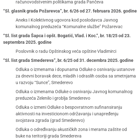
računovodstvenim politikama grada Pančeva
“Sl. glasnik grada Požarevca”, br. 6/26 od 27. februara 2026. godine
Aneks I Kolektivnog ugovora kod poslodavca Javnog
komunalnog preduzeća “Komunalne službe” Požarevac
“Sl. list grada Šapca i opšt. Bogatić, Vlad. i Koc.”, br. 18/25 od 23.
septembra 2025. godine
Poslovnik o radu Opštinskog veća opštine Vladimirci
“Sl. list grada Smedereva”, br. 6/25 od 31. decembra 2025. godine
Odluka o izmenama i dopunama Odluke o osnivanju ustanove
za dnevni boravak dece, mladih i odraslih osoba sa smetnjama
u razvoju “Sunce”, Smederevo
Odluka o izmenama Odluke o osnivanju Javnog komunalnog
preduzeća Zelenilo i groblja Smederevo
Odluka o izmeni Odluke o bespovratnom sufinansiranju
aktivnosti na investicionom održavanju i unapređenju
svojstava zgrada (grad Smederevo)
Odluka o određivanju akustičkih zona i merama zaštite od
buke na teritoriji grada Smedereva