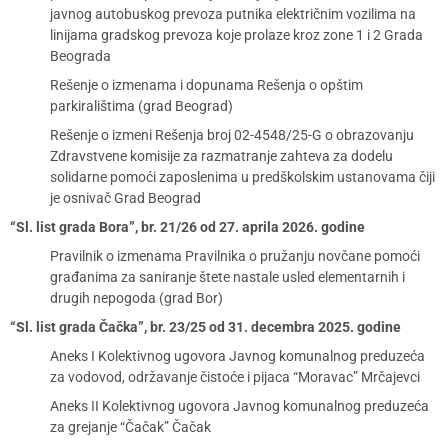
javnog autobuskog prevoza putnika električnim vozilima na
linijama gradskog prevoza koje prolaze kroz zone 1 i 2 Grada
Beograda
Rešenje o izmenama i dopunama Rešenja o opštim
parkiralištima (grad Beograd)
Rešenje o izmeni Rešenja broj 02-4548/25-G o obrazovanju
Zdravstvene komisije za razmatranje zahteva za dodelu
solidarne pomoći zaposlenima u predškolskim ustanovama čiji
je osnivač Grad Beograd
“Sl. list grada Bora”, br. 21/26 od 27. aprila 2026. godine
Pravilnik o izmenama Pravilnika o pružanju novčane pomoći
građanima za saniranje štete nastale usled elementarnih i
drugih nepogoda (grad Bor)
“Sl. list grada Čačka”, br. 23/25 od 31. decembra 2025. godine
Aneks I Kolektivnog ugovora Javnog komunalnog preduzeća
za vodovod, održavanje čistoće i pijaca “Moravac” Mrčajevci
Aneks II Kolektivnog ugovora Javnog komunalnog preduzeća
za grejanje “Čačak” Čačak