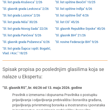
"Sl. list grada Kruševca" 2/26
"Sl. list opštine Beočin" 13/25
"Sl. glasnik grada Leskovca" 2/26
"Sl. list opštine Inđija" 6/26
"Sl. list grada Loznice" 2/26
"Sl. list opštine Šid" 4/26
"Sl. list grada Niša" 30/26
"Sl. list CG" 45/26
"Sl. list grada Novog Sada" 22/26
"Sl. glasnik Republike Srpske" 40/26
"Sl. list grada Pančeva" 5/26
"Sl. glasnik BiH" 21/26
"Sl. glasnik grada Požarevca" 6/26
"Sl. novine Federacije BiH" 9/26
"Sl. list grada Šapca i opšt. Bogatić,
Vlad. i Koc." 18/25
Spisak propisa po poslednjim glasilima koja se
nalaze u Ekspertu:
“Sl. glasnik RS”, br. 44/26 od 13. maja 2026. godine
Pravilnik o izmenama i dopunama Pravilnika o postupku
prijavljivanja i odjavljivanja prebivališta i boravišta građana,
prijavljivanju privremenog boravka u inostranstvu i povrataka