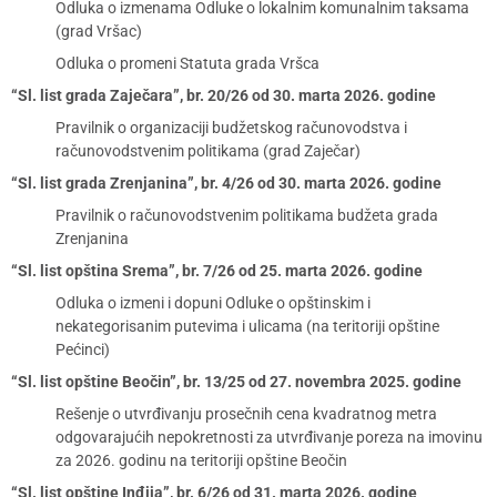
Odluka o izmenama Odluke o lokalnim komunalnim taksama
(grad Vršac)
Odluka o promeni Statuta grada Vršca
“Sl. list grada Zaječara”, br. 20/26 od 30. marta 2026. godine
Pravilnik o organizaciji budžetskog računovodstva i
računovodstvenim politikama (grad Zaječar)
“Sl. list grada Zrenjanina”, br. 4/26 od 30. marta 2026. godine
Pravilnik o računovodstvenim politikama budžeta grada
Zrenjanina
“Sl. list opština Srema”, br. 7/26 od 25. marta 2026. godine
Odluka o izmeni i dopuni Odluke o opštinskim i
nekategorisanim putevima i ulicama (na teritoriji opštine
Pećinci)
“Sl. list opštine Beočin”, br. 13/25 od 27. novembra 2025. godine
Rešenje o utvrđivanju prosečnih cena kvadratnog metra
odgovarajućih nepokretnosti za utvrđivanje poreza na imovinu
za 2026. godinu na teritoriji opštine Beočin
“Sl. list opštine Inđija”, br. 6/26 od 31. marta 2026. godine