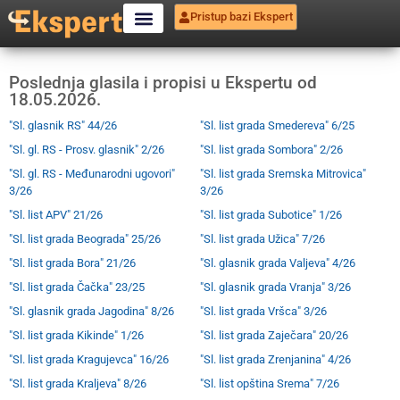
Pristup bazi Ekspert
Poslednja glasila i propisi u Ekspertu od
18.05.2026.
"Sl. glasnik RS" 44/26
"Sl. list grada Smedereva" 6/25
"Sl. gl. RS - Prosv. glasnik" 2/26
"Sl. list grada Sombora" 2/26
"Sl. gl. RS - Međunarodni ugovori"
"Sl. list grada Sremska Mitrovica"
3/26
3/26
"Sl. list APV" 21/26
"Sl. list grada Subotice" 1/26
"Sl. list grada Beograda" 25/26
"Sl. list grada Užica" 7/26
"Sl. list grada Bora" 21/26
"Sl. glasnik grada Valjeva" 4/26
"Sl. list grada Čačka" 23/25
"Sl. glasnik grada Vranja" 3/26
"Sl. glasnik grada Jagodina" 8/26
"Sl. list grada Vršca" 3/26
"Sl. list grada Kikinde" 1/26
"Sl. list grada Zaječara" 20/26
"Sl. list grada Kragujevca" 16/26
"Sl. list grada Zrenjanina" 4/26
"Sl. list grada Kraljeva" 8/26
"Sl. list opština Srema" 7/26