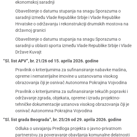
ekonomskoj saradnji
Obaveštenje o datumu stupanja na snagu Sporazuma o
saradnji između Vlade Republike Srbije i Vlade Republike
Hrvatske o održavanju i rekonstrukciji drumskih mostova na
državnoj granici
Obaveštenje o datumu stupanja na snagu Sporazuma o
saradnji u oblasti sporta između Vlade Republike Srbije i Vlade
Države Kuvajt
“Sl. list APV”, br. 21/26 od 15. aprila 2026. godine
Pravilnik o kriterijumima za sufinansiranje nabavke mašina,
opreme i nematerijalne imovine u ustanovama visokog
obrazovanja čiji je osnivač Autonomna Pokrajina Vojvodina
Pravilnik o kriterijumima za sufinansiranje tekućih popravki i
održavanje zgrada, objekata, opreme i izradu projektno-
tehničke dokumentacije ustanova visokog obrazovanja čiji je
osnivač Autonomna Pokrajina Vojvodina
“Sl. list grada Beograda”, br. 25/26 od 29. aprila 2026. godine
Odluka o usvajanju Predloga projekta o javno-privatnom
partnerstvu za poveravanje obavljanja komunalne delatnosti