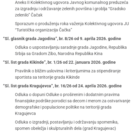
Aneks II Kolektivnog ugovora Javnog komunalnog preduzeća
za izgradnju i održavanje zelenih površina i groblja “Gradsko
zelenilo” Čačak
Sporazum o produženju roka važenja Kolektivnog ugovora JU
“Turistička organizacija Čačka”
“Sl. glasnik grada Jagodina”, br. 8/26 od 9. aprila 2026. godine
Odluka o uspostavljanju saradnje grada Jagodine, Republika
Srbija sa Gradom Zibo, Narodna Republika Kina
“Sl. list grada Kikinde”, br. 1/26 od 22. januara 2026. godine
Pravilnik o bližim uslovima i kriterijumima za stipendiranje
sportista sa teritorije grada Kikinde
“Sl. list grada Kragujevca”, br. 16/26 od 24. aprila 2026. godine
Odluka o dopuni Odluke o proširenim i dodatnim pravima
finansijske podrške porodici sa decom i merom za ostvarivanje
demografske i populacione politike na teritoriji grada
Kragujevca
Odluka o izgradnji, postavljanju i održavanju spomenika,
spomen obeležja i skulpturalnih dela (grad Kragujevac)