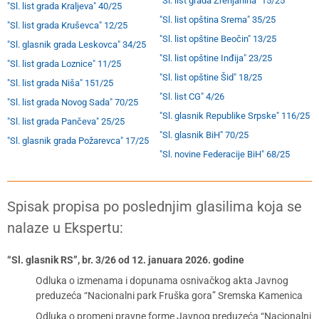
"Sl. list grada Zrenjanina" 15/25
"Sl. list grada Kraljeva" 40/25
"Sl. list opština Srema" 35/25
"Sl. list grada Kruševca" 12/25
"Sl. list opštine Beočin" 13/25
"Sl. glasnik grada Leskovca" 34/25
"Sl. list opštine Inđija" 23/25
"Sl. list grada Loznice" 11/25
"Sl. list opštine Šid" 18/25
"Sl. list grada Niša" 151/25
"Sl. list CG" 4/26
"Sl. list grada Novog Sada" 70/25
"Sl. glasnik Republike Srpske" 116/25
"Sl. list grada Pančeva" 25/25
"Sl. glasnik BiH" 70/25
"Sl. glasnik grada Požarevca" 17/25
"Sl. novine Federacije BiH" 68/25
Spisak propisa po poslednjim glasilima koja se
nalaze u Ekspertu:
“Sl. glasnik RS”, br. 3/26 od 12. januara 2026. godine
Odluka o izmenama i dopunama osnivačkog akta Javnog
preduzeća “Nacionalni park Fruška gora” Sremska Kamenica
Odluka o promeni pravne forme Javnog preduzeća “Nacionalni