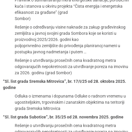
Pravilnik o sufinansiranju mera energetske sanacije, porodičnih
kuća i stanova u okviru projekta “Čista energija i energetska
efikasnost za građane” (grad
Sombor)
Rešenje o određivanju visine naknade za zakup građevinskog
zemljišta u javnoj svojini grada Sombora koje se koristi u
proizvodnoj 2025/2026. godini kao
poljoprivredno zemljište do privođenja planiranoj nameni u
postupku javnog nadmetanja i putem …
Rešenje o utvrđivanju prosečnih cena kvadratnog metra
odgovarajućih nepokretnosti za utvrđivanje poreza na imovinu
za 2026. godinu (grad Sombor)
“Sl. list grada Sremska Mitrovica”, br. 17/I/25 od 28. oktobra 2025.
godine
Odluka o izmenama i dopunama Odluke o radnom vremenu u
ugostiteljskim, trgovinskim i zanatskim objektima na teritoriji
grada Sremska Mitrovica
“Sl. list grada Subotice”, br. 35/25 od 28. novembra 2025. godine
Rešenje o utvrđivanju prosečnih cena kvadratnog metra
odgovarajućih nepokretnosti za utvrđivanje poreza na imovinu