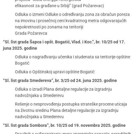
efikasnost za građane u Srbiji” (grad Požarevac)
Odluka o izmeni Odluke o određivanju zona za obračun poreza
na imovinu i prosečnoj ceni kvadratnog metra odgovarajućih
nepokretnosti po zonama na teritoriji
Grada Požarevca
“Sl. list grada Šapca i opšt. Bogatić, Vlad. i Koc.”, br. 10/25 od 17.
juna 2025. godine
Odluka o nagrađivanju učenika i studenata sa teritorije opštine
Bogatić
Odluka o Opštinskoj upravi opštine Bogatić
“Sl. list grada Smedereva”, br. 3/25 od 24. juna 2025. godine
Odluka o izradi Plana detaljne regulacije za izgradnju
nadvožnjaka u Smederevu
Rešenje o nesprovođenju postupka strateške procene uticaja
na životnu sredinu Plana detaljne regulacije za izgradnju
nadvožnjaka u Smederevu
“Sl. list grada Sombora”, br. 10/25 od 19. novembra 2025. godine