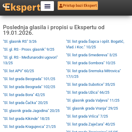
Pristup bazi Ekspert
Poslednja glasila i propisi u Ekspertu od
19.01.2026.
"Sl. glasnik RS" 3/26
"Sl. list grada Šapca i opšt. Bogatić,
Vlad. i Koc." 10/25
"Sl. gl. RS - Prosv. glasnik" 9/25
"Sl. list grada Smedereva" 3/25
"Sl. gl. RS - Međunarodni ugovori"
13/25
"Sl. list grada Sombora" 10/25
"Sl. list APV" 60/25
"Sl. list grada Sremska Mitrovica"
17/I/25
"Sl. list grada Beograda" 101/25
"Sl. list grada Subotice" 35/25
"Sl. list grada Beograda" 102/25
"Sl. list grada Užica" 66/25
"Sl. list grada Bora" 42/25
"Sl. glasnik grada Valjeva" 11/25
"Sl. list grada Čačka" 20/25
"Sl. glasnik grada Vranja" 29/25
"Sl. glasnik grada Jagodina" 20/25
"Sl. list grada Vršca" 7/25
"Sl. list grada Kikinde" 18/25
"Sl. list grada Zaječara" 40/25
"Sl. list grada Kragujevca" 21/25