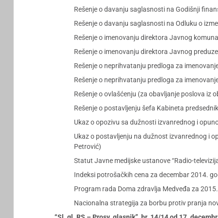
Rešenje o davanju saglasnosti na Godišnji finans
Rešenje o davanju saglasnosti na Odluku o izme
Rešenje o imenovanju direktora Javnog komunal
Rešenje o imenovanju direktora Javnog preduzeć
Rešenje o neprihvatanju predloga za imenovanj
Rešenje o neprihvatanju predloga za imenovan
Rešenje o ovlašćenju (za obavljanje poslova iz ob
Rešenje o postavljenju šefa Kabineta predsednika
Ukaz o opozivu sa dužnosti izvanrednog i opun
Ukaz o postavljenju na dužnost izvanrednog i o
Petrović)
Statut Javne medijske ustanove “Radio-televizij
Indeksi potrošačkih cena za decembar 2014. go
Program rada Doma zdravlja Medveđa za 2015.
Nacionalna strategija za borbu protiv pranja nov
“Sl. gl. RS – Prosv. glasnik”, br. 14/14 od 17. decemb