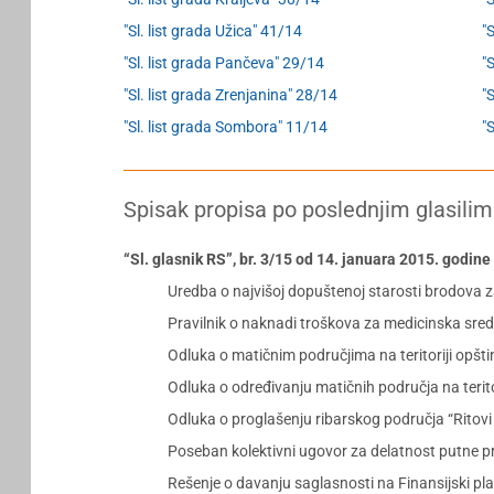
"Sl. list grada Užica" 41/14
"
"Sl. list grada Pančeva" 29/14
"S
"Sl. list grada Zrenjanina" 28/14
"
"Sl. list grada Sombora" 11/14
"
Spisak propisa po poslednjim glasilim
“Sl. glasnik RS”, br. 3/15 od 14. januara 2015. godine
Uredba o najvišoj dopuštenoj starosti brodova z
Pravilnik o naknadi troškova za medicinska sr
Odluka o matičnim područjima na teritoriji opšti
Odluka o određivanju matičnih područja na terito
Odluka o proglašenju ribarskog područja “Ritovi
Poseban kolektivni ugovor za delatnost putne pr
Rešenje o davanju saglasnosti na Finansijski pl