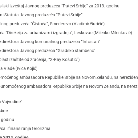
ijski izveštaj Javnog preduzeća “Putevi Srbije” za 2013. godinu
ni Statuta Javnog preduzeća “Putevi Srbije”
nog preduzeća “Čistoća”, Smederevo (Vladimir Đuričić)
a “Direkcija za urbanizam i izgradnju”, Leskovac (Milenko Milenković)
e direktora Javnog komunalnog preduzeća “Infostan”
je direktora Javnog preduzeća “Gradsko stambeno”
lasti zaštite od zračenja, “X-Ray Košutić”)
 Vlade (Ivica Kojić)
omoćenog ambasadora Republike Srbije na Novom Zelandu, na nerezidencij
punomoćenog ambasadora Republike Srbije na Novom Zelandu, na nerezide
a Vojvodine”
dine
 godinu
ca i finansiranja terorizma
ra 2014. godine