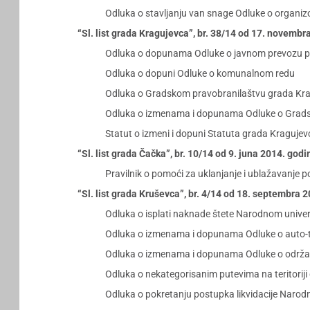
Odluka o stavljanju van snage Odluke o organizo
“Sl. list grada Kragujevca”, br. 38/14 od 17. novembr
Odluka o dopunama Odluke o javnom prevozu p
Odluka o dopuni Odluke o komunalnom redu
Odluka o Gradskom pravobranilaštvu grada Kr
Odluka o izmenama i dopunama Odluke o Grad
Statut o izmeni i dopuni Statuta grada Kragujev
“Sl. list grada Čačka”, br. 10/14 od 9. juna 2014. godi
Pravilnik o pomoći za uklanjanje i ublažavanje 
“Sl. list grada Kruševca”, br. 4/14 od 18. septembra 
Odluka o isplati naknade štete Narodnom univer
Odluka o izmenama i dopunama Odluke o auto-tak
Odluka o izmenama i dopunama Odluke o održavanj
Odluka o nekategorisanim putevima na teritorij
Odluka o pokretanju postupka likvidacije Narod