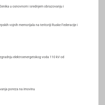
 učenika u osnovnom i srednjem obrazovanju i
ih vojnih memorijala na teritoriji Ruske Federacije i
a izgradnju elektroenergetskog voda 110 kV od
ivanja poreza na imovinu