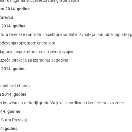
a i uslugama socijalne zaštite grada Šapca
bra 2014. godine
žarevca
a 2014. godine
ktora terenske kontrole, inspektora naplate, izvršitelja prinudne naplate i
abdevanja toplotnom energijom
ganju nepokretnostima u javnoj svojini
zeća Direkcija za izgradnju Jagodina
a 2014. godine
i opštine Lebane)
ra 2014. godine
movinu na teritoriji grada Valjeva i utvrđivanju koeficijenta za zone
014. godine
a Stara Pazova)
14. godine