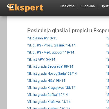
Naslovna
Kupovina
Uput
Poslednja glasila i propisi u Eksp
"Sl. glasnik RS" 3/15
"
"Sl. gl. RS - Prosv. glasnik" 14/14
"
"Sl. gl. RS - Međ. ugovori" 19/14
"
"Sl. list APV" 54/14
"
"Sl. list grada Beograda" 88/14
"
"Sl. list grada Novog Sada" 63/14
"S
"Sl. list grada Niša" 98/14
"
"Sl. list grada Kragujevca" 38/14
"
"Sl. list grada Čačka" 10/14
"
"Sl. list grada Kruševca" 4/14
"
"Sl. list grada Kraljeva" 30/14
"