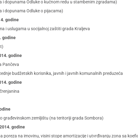
nama i dopunama Odluke o kućnom redu u stambenim zgradama)
ma i dopunama Odluke o pijacama)
14. godine
i uslugama u socijalnoj zaštiti grada Kraljeva
4. godine
t)
2014. godine
da Pančeva
dnje budžetskih korisnika, javnih i javnih komunalnih preduzeća
2014. godine
Zrenjanina
godine
građevinskom zemljištu (na teritoriji grada Sombora)
 2014. godine
pa poreza na imovinu, visini stope amortizacije i utvrđivanju zona sa koe