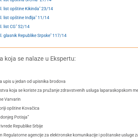
Sl. list opštine Kikinda" 23/14
l. list opštine Inđija" 11/14
Sl. list CG" 52/14
Sl. glasnik Republike Srpske" 117/14
a koja se nalaze u Ekspertu:
a upis u jedan od upisnika brodova
edstva koja se koriste za pružanje zdravstvenih usluga laparaskopskom 
ne Varvarin
riji opštine Kovačica
 donjeg Potisja”
ivrede Republike Srbije
an Regulatorne agencije za elektronske komunikacije i poštanske usluge 