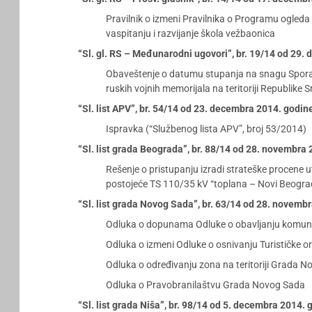
Pravilnik o izmeni Pravilnika o Programu ogled
vaspitanju i razvijanje škola vežbaonica
“Sl. gl. RS – Međunarodni ugovori”, br. 19/14 od 29.
Obaveštenje o datumu stupanja na snagu Sporazum
ruskih vojnih memorijala na teritoriji Republike Sr
“Sl. list APV”, br. 54/14 od 23. decembra 2014. godin
Ispravka (“Službenog lista APV”, broj 53/2014)
“Sl. list grada Beograda”, br. 88/14 od 28. novembra
Rešenje o pristupanju izradi strateške procene 
postojeće TS 110/35 kV “toplana – Novi Beogra
“Sl. list grada Novog Sada”, br. 63/14 od 28. novemb
Odluka o dopunama Odluke o obavljanju komunal
Odluka o izmeni Odluke o osnivanju Turističke 
Odluka o određivanju zona na teritoriji Grada 
Odluka o Pravobranilaštvu Grada Novog Sada
“Sl. list grada Niša”, br. 98/14 od 5. decembra 2014. 