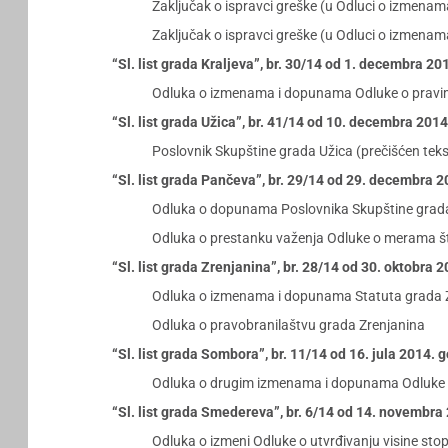
Zaključak o ispravci greške (u Odluci o izme
Zaključak o ispravci greške (u Odluci o izmena
“Sl. list grada Kraljeva”, br. 30/14 od 1. decembra 20
Odluka o izmenama i dopunama Odluke o pravima 
“Sl. list grada Užica”, br. 41/14 od 10. decembra 201
Poslovnik Skupštine grada Užica (prečišćen teks
“Sl. list grada Pančeva”, br. 29/14 od 29. decembra 
Odluka o dopunama Poslovnika Skupštine gra
Odluka o prestanku važenja Odluke o merama šte
“Sl. list grada Zrenjanina”, br. 28/14 od 30. oktobra 
Odluka o izmenama i dopunama Statuta grada 
Odluka o pravobranilaštvu grada Zrenjanina
“Sl. list grada Sombora”, br. 11/14 od 16. jula 2014. 
Odluka o drugim izmenama i dopunama Odluke o 
“Sl. list grada Smedereva”, br. 6/14 od 14. novembra
Odluka o izmeni Odluke o utvrđivanju visine sto