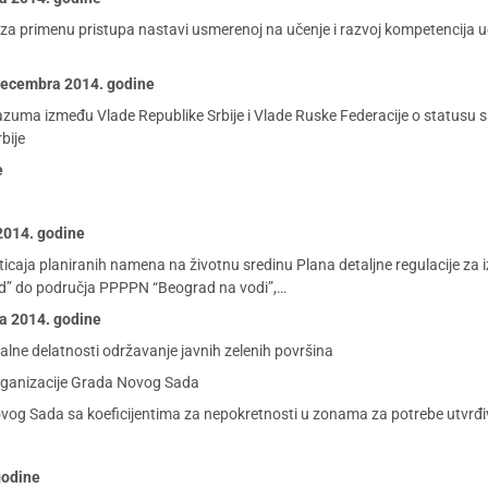
a za primenu pristupa nastavi usmerenoj na učenje i razvoj kompetencija
 decembra 2014. godine
a između Vlade Republike Srbije i Vlade Ruske Federacije o statusu srpsk
bije
e
 2014. godine
uticaja planiranih namena na životnu sredinu Plana detaljne regulacije z
d” do područja PPPPN “Beograd na vodi”,…
ra 2014. godine
ne delatnosti održavanje javnih zelenih površina
organizacije Grada Novog Sada
Novog Sada sa koeficijentima za nepokretnosti u zonama za potrebe utvrđ
godine