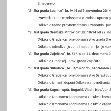
Smederevo
“Sl. list grada Loznice”, br. 9/14 od 7. novembra 201
Pravilnik o radnim odnosima (Gradska uprava g
Odluka o radno-pravnom statusu izabranih i pos
“Sl. list grada Sremska Mitrovica”, br. 10/14 od 27.
Odluka o Gradskom pravobranilaštvu grada Sre
Odluka o određivanju zona i najopremljenije zone
“Sl. list grada Zaječara”, br. 51/14 od 11. decembra 
Odluka o Gradskoj upravi grada Zaječara
“Sl. list grada Subotice”, br. 34/14 od 25. septembra
Odluka o Gradskom pravobranilaštvu (Grad Sub
Odluka o izmeni i dopuni Odluke o stipendiranju 
“Sl. list grada Šapca i opšt. Bogatić, Vlad. i Koc.”, br
Odluka o izmenama i dopunama Odluke o komuna
Odluka o izmenama i dopunama Odluke o organi