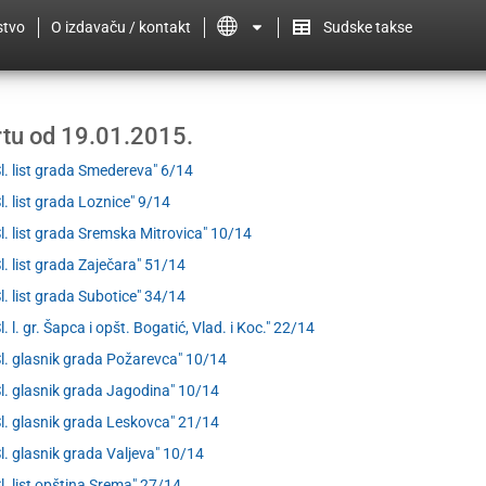
stvo
O izdavaču / kontakt
Sudske takse
ertu od 19.01.2015.
Sl. list grada Smedereva" 6/14
Sl. list grada Loznice" 9/14
Sl. list grada Sremska Mitrovica" 10/14
Sl. list grada Zaječara" 51/14
Sl. list grada Subotice" 34/14
l. l. gr. Šapca i opšt. Bogatić, Vlad. i Koc." 22/14
Sl. glasnik grada Požarevca" 10/14
Sl. glasnik grada Jagodina" 10/14
Sl. glasnik grada Leskovca" 21/14
Sl. glasnik grada Valjeva" 10/14
Sl. list opština Srema" 27/14