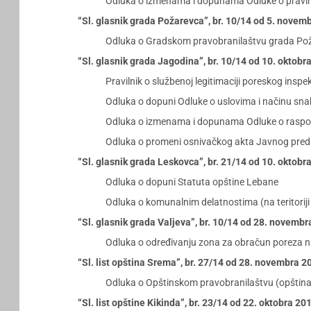
Odluka o izmenama i dopunama Odluke o pravim
“Sl. glasnik grada Požarevca”, br. 10/14 od 5. novem
Odluka o Gradskom pravobranilaštvu grada Po
“Sl. glasnik grada Jagodina”, br. 10/14 od 10. oktobr
Pravilnik o službenoj legitimaciji poreskog inspe
Odluka o dopuni Odluke o uslovima i načinu sn
Odluka o izmenama i dopunama Odluke o raspola
Odluka o promeni osnivačkog akta Javnog predu
“Sl. glasnik grada Leskovca”, br. 21/14 od 10. oktobr
Odluka o dopuni Statuta opštine Lebane
Odluka o komunalnim delatnostima (na teritorij
“Sl. glasnik grada Valjeva”, br. 10/14 od 28. novemb
Odluka o određivanju zona za obračun poreza na i
“Sl. list opština Srema”, br. 27/14 od 28. novembra 2
Odluka o Opštinskom pravobranilaštvu (opštin
“Sl. list opštine Kikinda”, br. 23/14 od 22. oktobra 20