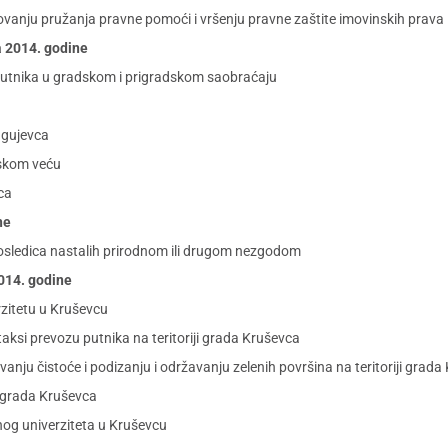
vanju pružanja pravne pomoći i vršenju pravne zaštite imovinskih prava i
a 2014. godine
utnika u gradskom i prigradskom saobraćaju
agujevca
skom veću
ca
ne
posledica nastalih prirodnom ili drugom nezgodom
2014. godine
zitetu u Kruševcu
si prevozu putnika na teritoriji grada Kruševca
u čistoće i podizanju i održavanju zelenih površina na teritoriji grada
i grada Kruševca
nog univerziteta u Kruševcu