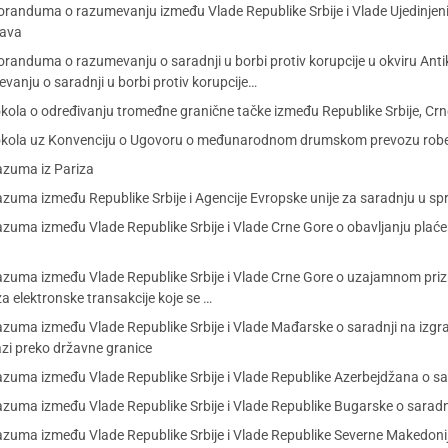
nduma o razumevanju između Vlade Republike Srbije i Vlade Ujedinjenih
tava
duma o razumevanju o saradnji u borbi protiv korupcije u okviru Antikor
ju o saradnji u borbi protiv korupcije…
la o određivanju tromeđne granične tačke između Republike Srbije, Crne
okola uz Konvenciju o Ugovoru o međunarodnom drumskom prevozu rob
zuma iz Pariza
ma između Republike Srbije i Agencije Evropske unije za saradnju u spr
uma između Vlade Republike Srbije i Vlade Crne Gore o obavljanju plaće
uma između Vlade Republike Srbije i Vlade Crne Gore o uzajamnom prizna
 za elektronske transakcije koje se …
a između Vlade Republike Srbije i Vlade Mađarske o saradnji na izgradnji
azi preko državne granice
a između Vlade Republike Srbije i Vlade Republike Azerbejdžana o saradnj
a između Vlade Republike Srbije i Vlade Republike Bugarske o saradnji u
uma između Vlade Republike Srbije i Vlade Republike Severne Makedonij