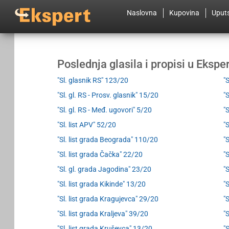
Naslovna
Kupovina
Uput
Poslednja glasila i propisi u Eksp
"Sl. glasnik RS" 123/20
"S
"Sl. gl. RS - Prosv. glasnik" 15/20
"
"Sl. gl. RS - Međ. ugovori" 5/20
"
"Sl. list APV" 52/20
"
"Sl. list grada Beograda" 110/20
"
"Sl. list grada Čačka" 22/20
"
"Sl. gl. grada Jagodina" 23/20
"
"Sl. list grada Kikinde" 13/20
"
"Sl. list grada Kragujevca" 29/20
"
"Sl. list grada Kraljeva" 39/20
"
"Sl. list grada Kruševca" 13/20
"