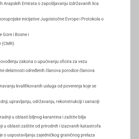
 Arapskih Emirata o zapošljavanju izdržavanih lica
upcijske inicijative Jugoistočne Evrope i Protokola o
 Gore i Bosne i
e (CMR)
ovođenju zakona o upućivanju oficira za vezu
ne delatnosti određenih članova porodice članova
vanju kvalifikovanih usluga od poverenja koje se
, upravljanju, održavanju, rekonstrukciji i sanaciji
i u oblasti biljnog karantina i zaštite bilja
 oblasti zaštite od prirodnih i izazvanih katastrofa
e o uspostavljanju zajedničkog graničnog prelaza