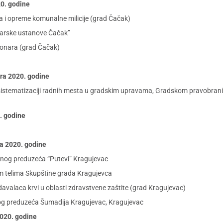
20. godine
ila i opreme komunalne milicije (grad Čačak)
karske ustanove Čačak”
ionara (grad Čačak)
bra 2020. godine
i sistematizaciji radnih mesta u gradskim upravama, Gradskom pravobranila
0. godine
ra 2020. godine
vnog preduzeća “Putevi” Kragujevac
im telima Skupštine grada Kragujevca
avalaca krvi u oblasti zdravstvene zaštite (grad Kragujevac)
g preduzeća Šumadija Kragujevac, Kragujevac
2020. godine