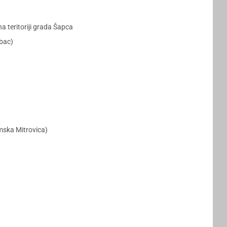
 teritoriji grada Šapca
abac)
emska Mitrovica)