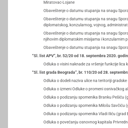
Miratovac-Lojane
Obaveštenje o datumu stupanja na snagu Sporazu
Obaveštenje o datumu stupanja na snagu Sporazu
diplomatskog, konzularnog, vojnog, administrati
Obaveštenje o datumu stupanja na snagu Sporaz
njihovim diplomatskim misijama i konzularnim 
Obaveštenje o datumu stupanja na snagu Sporazu
“Sl. list APV”, br. 52/20 od 18. septembra 2020. godi
Odluka o visini naknade za vršenje funkcije lic
“Sl. list grada Beograda”, br. 110/20 od 28. septemb
Odluka o dodeli naziva ulice na teritoriji gradske 
Odluka o izmeni Odluke o promeni osnivačkog
Odluka o podizanju spomenika Branku Pešiću (
Odluka o podizanju spomenika Milošu Savčiću 
Odluka o podizanju spomenika Vladi Iliću (grad
Odluka o povećanju osnovnog kapitala Privredno