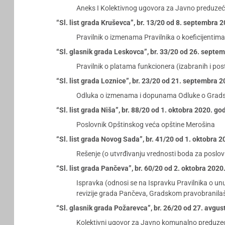
Aneks I Kolektivnog ugovora za Javno preduze
“Sl. list grada Kruševca”, br. 13/20 od 8. septembra 
Pravilnik o izmenama Pravilnika o koeficijentima
“Sl. glasnik grada Leskovca”, br. 33/20 od 26. septe
Pravilnik o platama funkcionera (izabranih i post
“Sl. list grada Loznice”, br. 23/20 od 21. septembra 
Odluka o izmenama i dopunama Odluke o Gradsk
“Sl. list grada Niša”, br. 88/20 od 1. oktobra 2020. go
Poslovnik Opštinskog veća opštine Merošina
“Sl. list grada Novog Sada”, br. 41/20 od 1. oktobra 
Rešenje (o utvrđivanju vrednosti boda za poslo
“Sl. list grada Pančeva”, br. 60/20 od 2. oktobra 2020
Ispravka (odnosi se na Ispravku Pravilnika o unu
revizije grada Pančeva, Gradskom pravobranilašt
“Sl. glasnik grada Požarevca”, br. 26/20 od 27. avgu
Kolektivni ugovor za Javno komunalno preduzeć