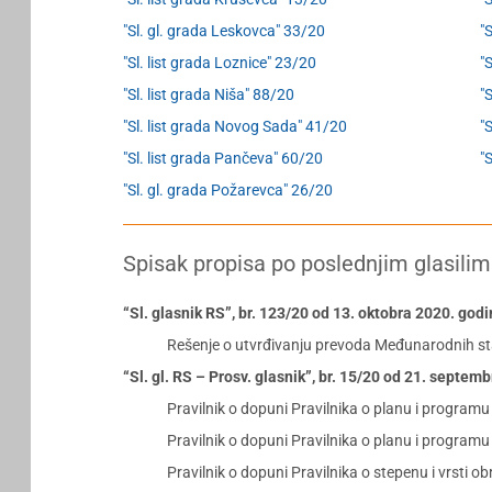
"Sl. gl. grada Leskovca" 33/20
"
"Sl. list grada Loznice" 23/20
"
"Sl. list grada Niša" 88/20
"S
"Sl. list grada Novog Sada" 41/20
"
"Sl. list grada Pančeva" 60/20
"
"Sl. gl. grada Požarevca" 26/20
Spisak propisa po poslednjim glasilim
“Sl. glasnik RS”, br. 123/20 od 13. oktobra 2020. god
Rešenje o utvrđivanju prevoda Međunarodnih st
“Sl. gl. RS – Prosv. glasnik”, br. 15/20 od 21. septem
Pravilnik o dopuni Pravilnika o planu i program
Pravilnik o dopuni Pravilnika o planu i program
Pravilnik o dopuni Pravilnika o stepenu i vrsti