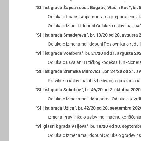
“Sl. list grada Šapca i opšt. Bogatić, Vlad. i Koc.”, br
Odluka o finansiranju programa preporučene akti
Odluka o izmeni i dopuni Odluke o uslovima i na
“Sl. list grada Smedereva”, br. 13/20 od 28. avgusta 
Odluka o izmenama i dopuni Poslovnika o radu
“Sl. list grada Sombora”, br. 21/20 od 21. avgusta 20
Odluka o usvajanju Etičkog kodeksa funkcione
“Sl. list grada Sremska Mitrovica”, br. 24/20 od 31. 
Pravilnik o uslovima obezbeđivanja i pružanja u
“Sl. list grada Subotice”, br. 46/20 od 2. oktobra 202
Odluka o izmenama i dopunama Odluke o utvrđiv
“Sl. list grada Užica”, br. 42/20 od 28. septembra 202
Izmena Pravilnika o uslovima i načinu korišćenja
“Sl. glasnik grada Valjeva”, br. 18/20 od 30. septemb
Odluka o izmenama i dopuni Odluke o građevins