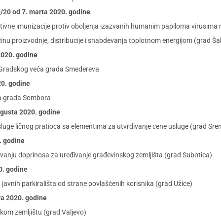
. 5/20 od 7. marta 2020. godine
vne imunizacije protiv oboljenja izazvanih humanim papiloma virusima na
činu proizvodnje, distribucije i snabdevanja toplotnom energijom (grad Š
2020. godine
 Gradskog veća grada Smedereva
20. godine
ra grada Sombora
avgusta 2020. godine
sluge ličnog pratioca sa elementima za utvrđivanje cene usluge (grad Sr
0. godine
anju doprinosa za uređivanje građevinskog zemljišta (grad Subotica)
0. godine
 javnih parkirališta od strane povlašćenih korisnika (grad Užice)
ra 2020. godine
kom zemljištu (grad Valjevo)