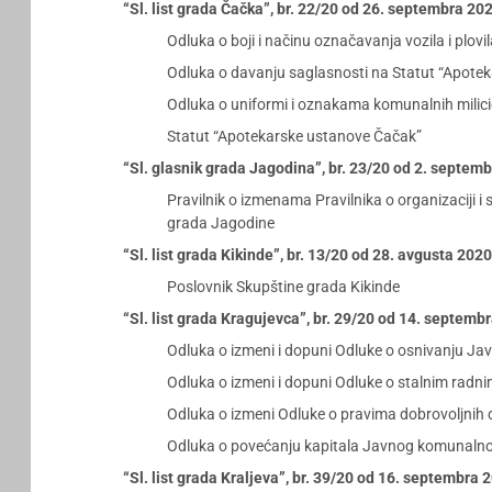
“Sl. list grada Čačka”, br. 22/20 od 26. septembra 20
Odluka o boji i načinu označavanja vozila i plov
Odluka o davanju saglasnosti na Statut “Apote
Odluka o uniformi i oznakama komunalnih milic
Statut “Apotekarske ustanove Čačak”
“Sl. glasnik grada Jagodina”, br. 23/20 od 2. septem
Pravilnik o izmenama Pravilnika o organizaciji 
grada Jagodine
“Sl. list grada Kikinde”, br. 13/20 od 28. avgusta 202
Poslovnik Skupštine grada Kikinde
“Sl. list grada Kragujevca”, br. 29/20 od 14. septemb
Odluka o izmeni i dopuni Odluke o osnivanju Ja
Odluka o izmeni i dopuni Odluke o stalnim radn
Odluka o izmeni Odluke o pravima dobrovoljnih d
Odluka o povećanju kapitala Javnog komunalno
“Sl. list grada Kraljeva”, br. 39/20 od 16. septembra 