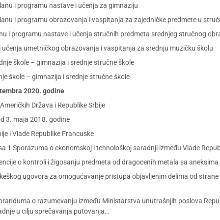
lanu i programu nastave i učenja za gimnaziju
lanu i programu obrazovanja i vaspitanja za zajedničke predmete u stru
anu i programu nastave i učenja stručnih predmeta srednjeg stručnog ob
i učenja umetničkog obrazovanja i vaspitanja za srednju muzičku školu
je škole – gimnazija i srednje stručne škole
e škole – gimnazija i srednje stručne škole
eptembra 2020. godine
meričkih Država i Republike Srbije
d 3. maja 2018. godine
ije i Vlade Republike Francuske
 1 Sporazuma o ekonomskoj i tehnološkoj saradnji između Vlade Republi
ije o kontroli i žigosanju predmeta od dragocenih metala sa aneksima I 
kog ugovora za omogućavanje pristupa objavljenim delima od strane lica 
anduma o razumevanju između Ministarstva unutrašnjih poslova Republik
adnje u cilju sprečavanja putovanja…