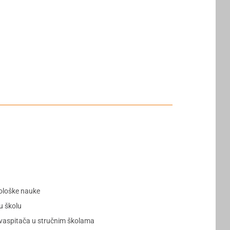
lološke nauke
u školu
i vaspitača u stručnim školama