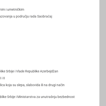
čnim i umetničkim
razovanja u području rada Saobraćaj
ke Srbije i Vlade Republike Azerbejdžan
i II
koja su slepa, slabovida ili na drugi način
e Srbije i Ministarstva za unutrašnju bezbednost