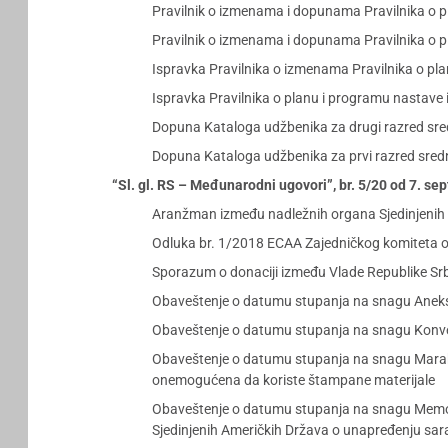
Pravilnik o izmenama i dopunama Pravilnika o p
Pravilnik o izmenama i dopunama Pravilnika o p
Ispravka Pravilnika o izmenama Pravilnika o pl
Ispravka Pravilnika o planu i programu nastave 
Dopuna Kataloga udžbenika za drugi razred sredn
Dopuna Kataloga udžbenika za prvi razred srednj
“Sl. gl. RS – Međunarodni ugovori”, br. 5/20 od 7. s
Aranžman između nadležnih organa Sjedinjenih A
Odluka br. 1/2018 ECAA Zajedničkog komiteta o
Sporazum o donaciji između Vlade Republike Srb
Obaveštenje o datumu stupanja na snagu Aneksa
Obaveštenje o datumu stupanja na snagu Konvenc
Obaveštenje o datumu stupanja na snagu Marakeš
onemogućena da koriste štampane materijale
Obaveštenje o datumu stupanja na snagu Memor
Sjedinjenih Američkih Država o unapređenju sar