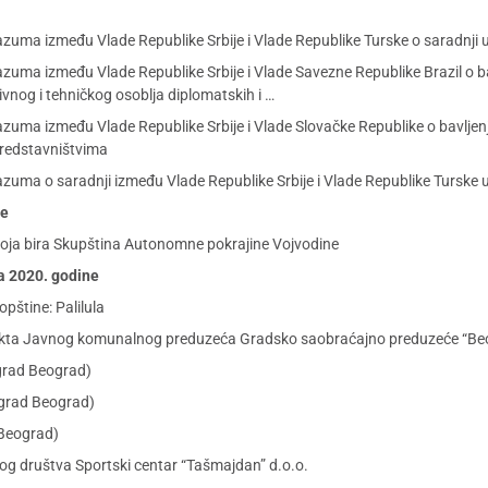
ma između Vlade Republike Srbije i Vlade Republike Turske o saradnji u 
ma između Vlade Republike Srbije i Vlade Savezne Republike Brazil o ba
vnog i tehničkog osoblja diplomatskih i …
uma između Vlade Republike Srbije i Vlade Slovačke Republike o bavljen
predstavništvima
ma o saradnji između Vlade Republike Srbije i Vlade Republike Turske u
ne
a koja bira Skupština Autonomne pokrajine Vojvodine
ra 2020. godine
opštine: Palilula
 akta Javnog komunalnog preduzeća Gradsko saobraćajno preduzeće “Be
grad Beograd)
(grad Beograd)
 Beograd)
g društva Sportski centar “Tašmajdan” d.o.o.