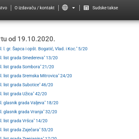
stvo
O izdavaču / kontakt
Sudske takse
ertu od 19.10.2020.
l. l. gr. Šapca i opšt. Bogatić, Vlad. i Koc." 5/20
Sl. list grada Smedereva" 13/20
Sl. list grada Sombora" 21/20
Sl. list grada Sremska Mitrovica" 24/20
Sl. list grada Subotice" 46/20
Sl. list grada Užica" 42/20
Sl. glasnik grada Valjeva" 18/20
Sl. glasnik grada Vranja" 32/20
Sl. list grada Vršca" 14/20
Sl. list grada Zaječara" 53/20
Sl. list grada Zrenjanina" 17/20