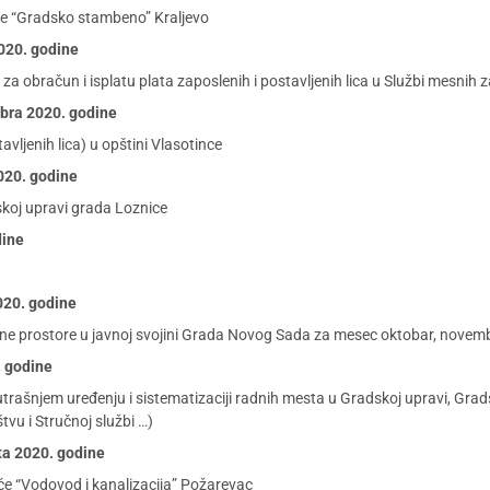
će “Gradsko stambeno” Kraljevo
2020. godine
 za obračun i isplatu plata zaposlenih i postavljenih lica u Službi mesnih
mbra 2020. godine
avljenih lica) u opštini Vlasotince
2020. godine
oj upravi grada Loznice
dine
2020. godine
vne prostore u javnoj svojini Grada Novog Sada za mesec oktobar, novem
. godine
trašnjem uređenju i sistematizaciji radnih mesta u Gradskoj upravi, Grads
vu i Stručnoj službi …)
sta 2020. godine
e “Vodovod i kanalizacija” Požarevac