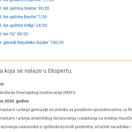
Sl. list opština Srema" 30/20
Sl. list opštine Beočin" 7/20
l. list opštine Inđija" 24/20
Sl. list CG" 99/20
Sl. glasnik Republike Srpske" 100/20
a koja se nalaze u Ekspertu:
ine
andarda finansijskog izveštavanja (MSFI)
bra 2020. godine
u nastave i učenja gimnazije za učenike sa posebnim sposobnostima za fi
u nastave i učenja umetničkog obrazovanja i vaspitanja za srednju muzičk
 obrazovanja nastavnika iz opšteobrazovnih predmeta, stručnih saradnika 