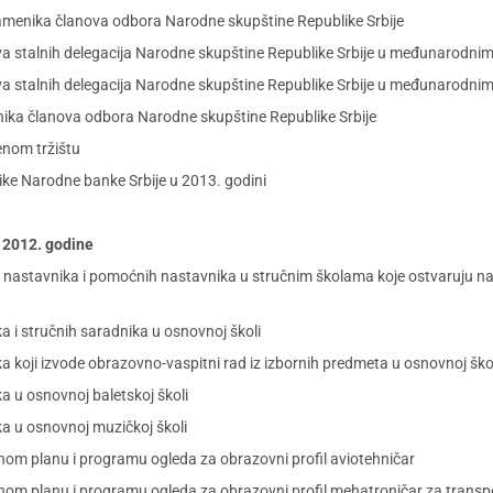
amenika članova odbora Narodne skupštine Republike Srbije
a stalnih delegacija Narodne skupštine Republike Srbije u međunarodnim
a stalnih delegacija Narodne skupštine Republike Srbije u međunarodnim
nika članova odbora Narodne skupštine Republike Srbije
enom tržištu
ke Narodne banke Srbije u 2013. godini
a 2012. godine
ja nastavnika i pomoćnih nastavnika u stručnim školama koje ostvaruju na
ka i stručnih saradnika u osnovnoj školi
ka koji izvode obrazovno-vaspitni rad iz izbornih predmeta u osnovnoj ško
ka u osnovnoj baletskoj školi
ka u osnovnoj muzičkoj školi
vnom planu i programu ogleda za obrazovni profil aviotehničar
avnom planu i programu ogleda za obrazovni profil mehatroničar za tran