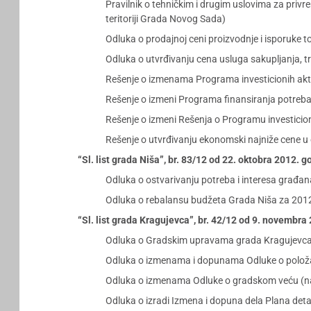
Pravilnik o tehničkim i drugim uslovima za priv
teritoriji Grada Novog Sada)
Odluka o prodajnoj ceni proizvodnje i isporuke 
Odluka o utvrđivanju cena usluga sakupljanja, 
Rešenje o izmenama Programa investicionih akt
Rešenje o izmeni Programa finansiranja potreba
Rešenje o izmeni Rešenja o Programu investicion
Rešenje o utvrđivanju ekonomski najniže cene u o
“Sl. list grada Niša”, br. 83/12 od 22. oktobra 2012. g
Odluka o ostvarivanju potreba i interesa građan
Odluka o rebalansu budžeta Grada Niša za 201
“Sl. list grada Kragujevca”, br. 42/12 od 9. novembra
Odluka o Gradskim upravama grada Kragujevc
Odluka o izmenama i dopunama Odluke o položaj
Odluka o izmenama Odluke o gradskom veću (na 
Odluka o izradi Izmena i dopuna dela Plana deta