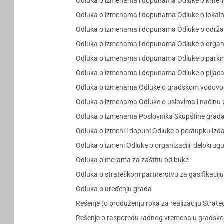
Odluka o izmenama i dopunama Odluke o kriteriju
Odluka o izmenama i dopunama Odluke o lokalni
Odluka o izmenama i dopunama Odluke o održavanj
Odluka o izmenama i dopunama Odluke o organi
Odluka o izmenama i dopunama Odluke o parkiral
Odluka o izmenama i dopunama Odluke o pijacam
Odluka o izmenama Odluke o gradskom vodovodu i
Odluka o izmenama Odluke o uslovima i načinu 
Odluka o izmenama Poslovnika Skupštine grad
Odluka o izmeni i dopuni Odluke o postupku izda
Odluka o izmeni Odluke o organizaciji, delokrug
Odluka o merama za zaštitu od buke
Odluka o strateškom partnerstvu za gasifikaciju
Odluka o uređenju grada
Rešenje (o produženju roka za realizaciju Stra
Rešenje o rasporedu radnog vremena u gradsko