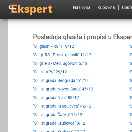
Naslovna
Kupovina
Uput
Poslednja glasila i propisi u Eksp
"Sl. glasnik RS" 119/12
"
"Sl. gl. RS - Prosv. glasnik" 11/12
"
"Sl. gl. RS - Međ. ugovori" 5/12
"
"Sl. list APV" 29/12
"
"Sl. list grada Beograda" 61/12
"
"Sl. list grada Novog Sada" 45/12
"S
"Sl. list grada Niša" 83/12
"
"Sl. list grada Kragujevca" 42/12
"
"Sl. list grada Čačka" 16/12
"
"Sl. list grada Kruševca" 8/12
"
"Sl. list grada Kraljeva" 22/12
"