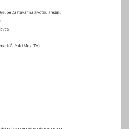
e Grupe Zastava” na životnu sredinu
nu
jevca
emark Čačak i Moja TV)