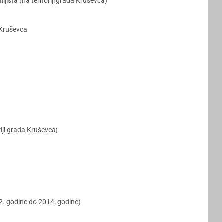
išta (na teritoriji grada Kruševca)
 Kruševca
iji grada Kruševca)
2. godine do 2014. godine)