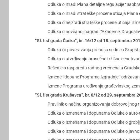
Odluka o izradi Plana detaljne regulacije “Saobr
Odluka o izradi strateške procene uticaja Plana 
Odluka o neizradi strateške procene uticaja izm
Odluka o novčanoj nagradi “Akademik Dragoslav 
“Sl. list grada Čačka”, br. 16/12 od 18. septembra 20
Odluka (o poveravanju prenosa sednica Skupštin
Odluka o utvrđivanju prosečne tržišne cene kvad
Rešenje o rasporedu radnog vremena u Gradskoj
Izmene i dopune Programa izgradnje i održavanja 
Izmene Programa uređivanja građevinskog zemlji
“Sl. list grada Kruševca”, br. 8/12 od 29. septembra 
Pravilnik o načinu organizovanja dobrovoljnog ra
Odluka o izmenama i dopunama Odluke o auto-tak
Odluka o izmenama i dopunama Odluke o grobljima
Odluka o izmenama i dopunama Odluke o javnom l