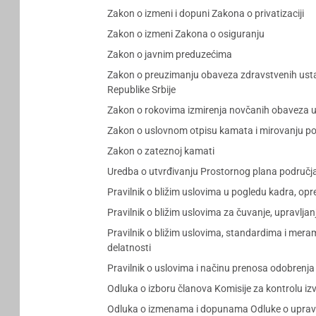
Zakon o izmeni i dopuni Zakona o privatizaciji
Zakon o izmeni Zakona o osiguranju
Zakon o javnim preduzećima
Zakon o preuzimanju obaveza zdravstvenih ustan
Republike Srbije
Zakon o rokovima izmirenja novčanih obaveza u
Zakon o uslovnom otpisu kamata i mirovanju p
Zakon o zateznoj kamati
Uredba o utvrđivanju Prostornog plana područ
Pravilnik o bližim uslovima u pogledu kadra, op
Pravilnik o bližim uslovima za čuvanje, upravljanj
Pravilnik o bližim uslovima, standardima i mera
delatnosti
Pravilnik o uslovima i načinu prenosa odobrenja 
Odluka o izboru članova Komisije za kontrolu izv
Odluka o izmenama i dopunama Odluke o upravl