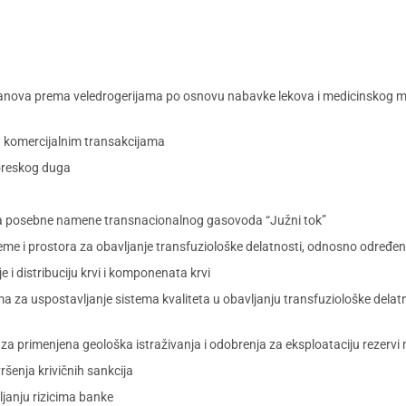
ova prema veledrogerijama po osnovu nabavke lekova i medicinskog mate
 komercijalnim transakcijama
oreskog duga
ja posebne namene transnacionalnog gasovoda “Južni tok”
reme i prostora za obavljanje transfuziološke delatnosti, odnosno određen
e i distribuciju krvi i komponenata krvi
ma za uspostavljanje sistema kvaliteta u obavljanju transfuziološke dela
za primenjena geološka istraživanja i odobrenja za eksploataciju rezervi 
ršenja krivičnih sankcija
janju rizicima banke