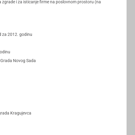
 zgrade i za isticanje firme na poslovnom prostoru (na
d za 2012. godinu
godinu
iji Grada Novog Sada
grada Kragujevca