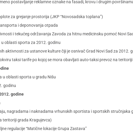
remeno postavljanje reklamne oznake na fasadi, krovu i drugim površinama
toplote za grejanje prostorija (JKP “Novosadska toplana”)
transporta i deponovanja otpada
ivnosti i tekućeg održavanja Zavoda za hitnu medicinsku pomoć Novi Sa
 u oblasti sporta za 2012. godinu
ih aktivnosti za ustanove kulture čiji je osnivač Grad Novi Sad za 2012. 
kviru taksi tarife po kojoj se mora obavljati auto-taksi prevoz na teritor
odine
a u oblasti sporta u gradu Nišu
2. godinu
 2012. godine
a
u, nagradama i naknadama vrhunskih sportista i sportskih stručnjaka 
teritoriji grada Kragujevca)
ljne regulacije “Matične lokacije Grupa Zastava”