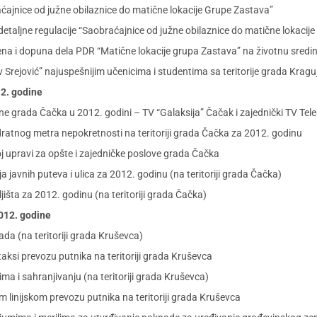
aćajnice od južne obilaznice do matične lokacije Grupe Zastava”
detaljne regulacije “Saobraćajnice od južne obilaznice do matične lokacij
ena i dopuna dela PDR “Matične lokacije grupa Zastava” na životnu sredi
Srejović” najuspešnijim učenicima i studentima sa teritorije grada Kragu
12. godine
e grada Čačka u 2012. godini – TV “Galaksija” Čačak i zajednički TV Tel
ratnog metra nepokretnosti na teritoriji grada Čačka za 2012. godinu
 upravi za opšte i zajedničke poslove grada Čačka
javnih puteva i ulica za 2012. godinu (na teritoriji grada Čačka)
šta za 2012. godinu (na teritoriji grada Čačka)
2012. godine
da (na teritoriji grada Kruševca)
si prevozu putnika na teritoriji grada Kruševca
 i sahranjivanju (na teritoriji grada Kruševca)
inijskom prevozu putnika na teritoriji grada Kruševca