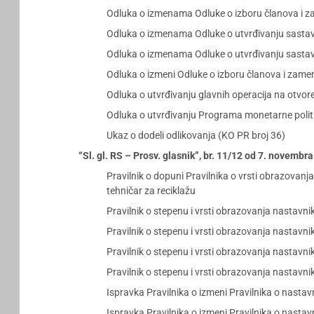
Odluka o izmenama Odluke o izboru članova i z
Odluka o izmenama Odluke o utvrđivanju sastav
Odluka o izmenama Odluke o utvrđivanju sastav
Odluka o izmeni Odluke o izboru članova i zame
Odluka o utvrđivanju glavnih operacija na otvor
Odluka o utvrđivanju Programa monetarne politi
Ukaz o dodeli odlikovanja (KO PR broj 36)
“Sl. gl. RS – Prosv. glasnik”, br. 11/12 od 7. novembr
Pravilnik o dopuni Pravilnika o vrsti obrazovan
tehničar za reciklažu
Pravilnik o stepenu i vrsti obrazovanja nastavni
Pravilnik o stepenu i vrsti obrazovanja nastavni
Pravilnik o stepenu i vrsti obrazovanja nastavni
Pravilnik o stepenu i vrsti obrazovanja nastavni
Ispravka Pravilnika o izmeni Pravilnika o nasta
Ispravka Pravilnika o izmeni Pravilnika o nast