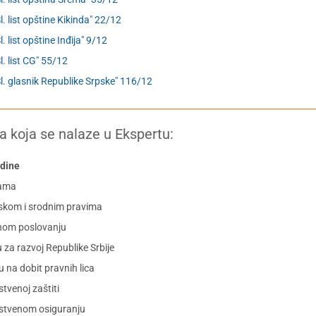
Sl. list opštine Kikinda" 22/12
l. list opštine Inđija" 9/12
Sl. list CG" 55/12
Sl. glasnik Republike Srpske" 116/12
a koja se nalaze u Ekspertu:
odine
zama
skom i srodnim pravima
nom poslovanju
a razvoj Republike Srbije
na dobit pravnih lica
venoj zaštiti
stvenom osiguranju