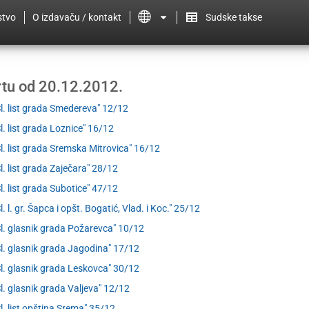
stvo
O izdavaču / kontakt
Sudske takse
ertu od 20.12.2012.
Sl. list grada Smedereva" 12/12
Sl. list grada Loznice" 16/12
Sl. list grada Sremska Mitrovica" 16/12
Sl. list grada Zaječara" 28/12
Sl. list grada Subotice" 47/12
l. l. gr. Šapca i opšt. Bogatić, Vlad. i Koc." 25/12
Sl. glasnik grada Požarevca" 10/12
Sl. glasnik grada Jagodina" 17/12
Sl. glasnik grada Leskovca" 30/12
Sl. glasnik grada Valjeva" 12/12
Sl. list opština Srema" 35/12