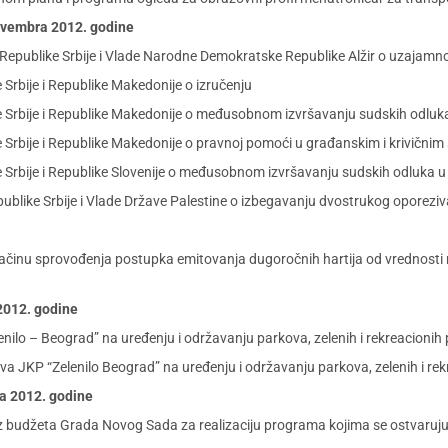
novembra 2012. godine
publike Srbije i Vlade Narodne Demokratske Republike Alžir o uzajamnom
Srbije i Republike Makedonije o izručenju
Srbije i Republike Makedonije o međusobnom izvršavanju sudskih odluka
Srbije i Republike Makedonije o pravnoj pomoći u građanskim i krivičnim
Srbije i Republike Slovenije o međusobnom izvršavanju sudskih odluka u 
blike Srbije i Vlade Države Palestine o izbegavanju dvostrukog oporez
ačinu sprovođenja postupka emitovanja dugoročnih hartija od vrednosti r
 2012. godine
ilo – Beograd” na uređenju i održavanju parkova, zelenih i rekreacionih
a JKP “Zelenilo Beograd” na uređenju i održavanju parkova, zelenih i re
ra 2012. godine
iz budžeta Grada Novog Sada za realizaciju programa kojima se ostvaruju 