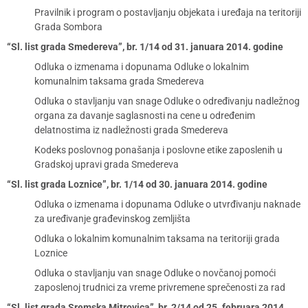
Pravilnik i program o postavljanju objekata i uređaja na teritoriji
Grada Sombora
“Sl. list grada Smedereva”, br. 1/14 od 31. januara 2014. godine
Odluka o izmenama i dopunama Odluke o lokalnim
komunalnim taksama grada Smedereva
Odluka o stavljanju van snage Odluke o određivanju nadležnog
organa za davanje saglasnosti na cene u određenim
delatnostima iz nadležnosti grada Smedereva
Kodeks poslovnog ponašanja i poslovne etike zaposlenih u
Gradskoj upravi grada Smedereva
“Sl. list grada Loznice”, br. 1/14 od 30. januara 2014. godine
Odluka o izmenama i dopunama Odluke o utvrđivanju naknade
za uređivanje građevinskog zemljišta
Odluka o lokalnim komunalnim taksama na teritoriji grada
Loznice
Odluka o stavljanju van snage Odluke o novčanoj pomoći
zaposlenoj trudnici za vreme privremene sprečenosti za rad
“Sl. list grada Sremska Mitrovica”, br. 2/14 od 25. februara 2014.