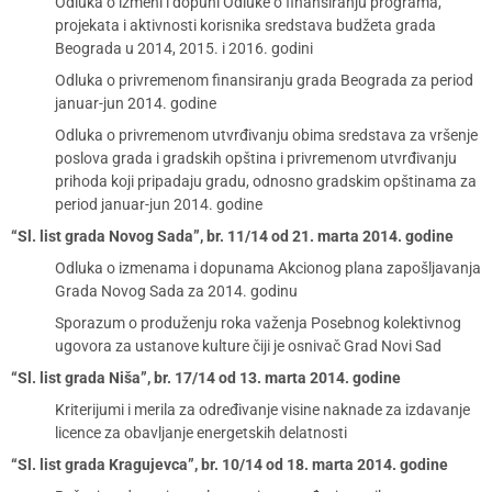
Odluka o izmeni i dopuni Odluke o finansiranju programa,
projekata i aktivnosti korisnika sredstava budžeta grada
Beograda u 2014, 2015. i 2016. godini
Odluka o privremenom finansiranju grada Beograda za period
januar-jun 2014. godine
Odluka o privremenom utvrđivanju obima sredstava za vršenje
poslova grada i gradskih opština i privremenom utvrđivanju
prihoda koji pripadaju gradu, odnosno gradskim opštinama za
period januar-jun 2014. godine
“Sl. list grada Novog Sada”, br. 11/14 od 21. marta 2014. godine
Odluka o izmenama i dopunama Akcionog plana zapošljavanja
Grada Novog Sada za 2014. godinu
Sporazum o produženju roka važenja Posebnog kolektivnog
ugovora za ustanove kulture čiji je osnivač Grad Novi Sad
“Sl. list grada Niša”, br. 17/14 od 13. marta 2014. godine
Kriterijumi i merila za određivanje visine naknade za izdavanje
licence za obavljanje energetskih delatnosti
“Sl. list grada Kragujevca”, br. 10/14 od 18. marta 2014. godine