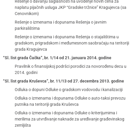
Rešenje o davanju saglasnosti na uvođenje novih cena za
naplatu pijačnih usluga JKP “Gradske tržnice” Kragujevca (sa
Cenovnikom)
Rešenje o izmenama i dopunama Rešenja o javnim
parkiralištima
Rešenje o izmenama i dopunama Rešenja o stajalištima u
gradskom, prigradskom i međumesnom saobraćaju na teritoriji
grada Kragujevca
“Sl. list grada Čačka”, br. 1/14 od 21. januara 2014. godine
Pravilnik o finansijskoj podršci porodici za novorođenu decu u
2014. godini
“Sl. list grada Kruševca”, br. 11/13 od 27. decembra 2013. godine
Odluka o dopuni Odluke o gradskom vodovodu i kanalizaciji
Odluka o izmenama i dopunama Odluke o auto-taksi prevozu
putnika na teritoriji grada Kruševca
Odluka o izmenama i dopunama Odluke o kriterijumima i
merilima za utvrđivanje naknade za uređivanje građevinskog
zemljišta