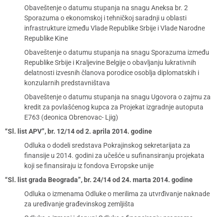
Obaveštenje o datumu stupanja na snagu Aneksa br. 2
Sporazuma o ekonomskoj i tehničkoj saradnji u oblasti
infrastrukture između Vlade Republike Srbije i Vlade Narodne
Republike Kine
Obaveštenje o datumu stupanja na snagu Sporazuma između
Republike Srbije i Kraljevine Belgije o obavljanju lukrativnih
delatnosti izvesnih članova porodice osoblja diplomatskih i
konzularnih predstavništava
Obaveštenje o datumu stupanja na snagu Ugovora o zajmu za
kredit za povlašćenog kupca za Projekat izgradnje autoputa
E763 (deonica Obrenovac- Ljig)
“Sl. list APV”, br. 12/14 od 2. aprila 2014. godine
Odluka o dodeli sredstava Pokrajinskog sekretarijata za
finansije u 2014. godini za učešće u sufinansiranju projekata
koji se finansiraju iz fondova Evropske unije
“Sl. list grada Beograda”, br. 24/14 od 24. marta 2014. godine
Odluka o izmenama Odluke o merilima za utvrđivanje naknade
za uređivanje građevinskog zemljišta