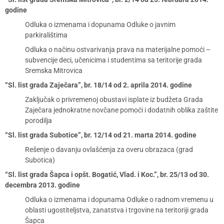
godine
Odluka o izmenama i dopunama Odluke o javnim
parkiralištima
Odluka o načinu ostvarivanja prava na materijalne pomoći –
subvencije deci, učenicima i studentima sa teritorije grada
Sremska Mitrovica
“Sl. list grada Zaječara”, br. 18/14 od 2. aprila 2014. godine
Zaključak o privremenoj obustavi isplate iz budžeta Grada
Zaječara jednokratne novčane pomoći i dodatnih oblika zaštite
porodilja
“Sl. list grada Subotice”, br. 12/14 od 21. marta 2014. godine
Rešenje o davanju ovlašćenja za overu obrazaca (grad
Subotica)
“Sl. list grada Šapca i opšt. Bogatić, Vlad. i Koc.”, br. 25/13 od 30.
decembra 2013. godine
Odluka o izmenama i dopunama Odluke o radnom vremenu u
oblasti ugostiteljstva, zanatstva i trgovine na teritoriji grada
Šapca