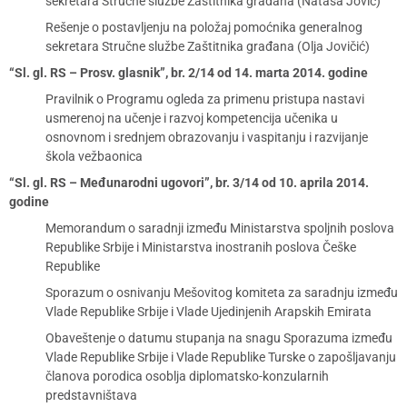
sekretara Stručne službe Zaštitnika građana (Nataša Jović)
Rešenje o postavljenju na položaj pomoćnika generalnog
sekretara Stručne službe Zaštitnika građana (Olja Jovičić)
“Sl. gl. RS – Prosv. glasnik”, br. 2/14 od 14. marta 2014. godine
Pravilnik o Programu ogleda za primenu pristupa nastavi
usmerenoj na učenje i razvoj kompetencija učenika u
osnovnom i srednjem obrazovanju i vaspitanju i razvijanje
škola vežbaonica
“Sl. gl. RS – Međunarodni ugovori”, br. 3/14 od 10. aprila 2014.
godine
Memorandum o saradnji između Ministarstva spoljnih poslova
Republike Srbije i Ministarstva inostranih poslova Češke
Republike
Sporazum o osnivanju Mešovitog komiteta za saradnju između
Vlade Republike Srbije i Vlade Ujedinjenih Arapskih Emirata
Obaveštenje o datumu stupanja na snagu Sporazuma između
Vlade Republike Srbije i Vlade Republike Turske o zapošljavanju
članova porodica osoblja diplomatsko-konzularnih
predstavništava