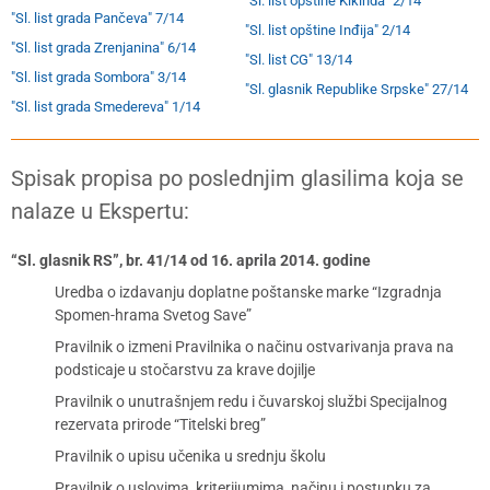
"Sl. list opštine Kikinda" 2/14
"Sl. list grada Pančeva" 7/14
"Sl. list opštine Inđija" 2/14
"Sl. list grada Zrenjanina" 6/14
"Sl. list CG" 13/14
"Sl. list grada Sombora" 3/14
"Sl. glasnik Republike Srpske" 27/14
"Sl. list grada Smedereva" 1/14
Spisak propisa po poslednjim glasilima koja se
nalaze u Ekspertu:
“Sl. glasnik RS”, br. 41/14 od 16. aprila 2014. godine
Uredba o izdavanju doplatne poštanske marke “Izgradnja
Spomen-hrama Svetog Save”
Pravilnik o izmeni Pravilnika o načinu ostvarivanja prava na
podsticaje u stočarstvu za krave dojilje
Pravilnik o unutrašnjem redu i čuvarskoj službi Specijalnog
rezervata prirode “Titelski breg”
Pravilnik o upisu učenika u srednju školu
Pravilnik o uslovima, kriterijumima, načinu i postupku za