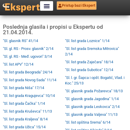
Pristup bazi Ekspert
Poslednja glasila i propisi u Ekspertu od
21.04.2014.
"Sl. glasnik RS" 41/14
"Sl. list grada Loznice" 1/14
"Sl. gl. RS - Prosv. glasnik" 2/14
"Sl. list grada Sremska Mitrovica"
2/14
"Sl. gl. RS - Međ. ugovori" 3/14
"Sl. list grada Zaječara" 18/14
"Sl. list APV" 12/14
"Sl. list grada Subotice" 12/14
"Sl. list grada Beograda" 24/14
"Sl. l. gr. Šapca i opšt. Bogatić, Vlad. i
"Sl. list grada Novog Sada" 11/14
Koc." 25/13
"Sl. list grada Niša" 17/14
"Sl. glasnik grada Požarevca" 18/13
"Sl. list grada Kragujevca" 10/14
"Sl. glasnik grada Jagodina" 1/14
"Sl. list grada Čačka" 1/14
"Sl. glasnik grada Leskovca" 2/14
"Sl. list grada Kruševca" 11/13
"Sl. glasnik grada Valjeva" 11/13
"Sl. list grada Kraljeva" 8/14
"Sl. list opština Srema" 6/14
"Sl. list grada Užica" 15/14