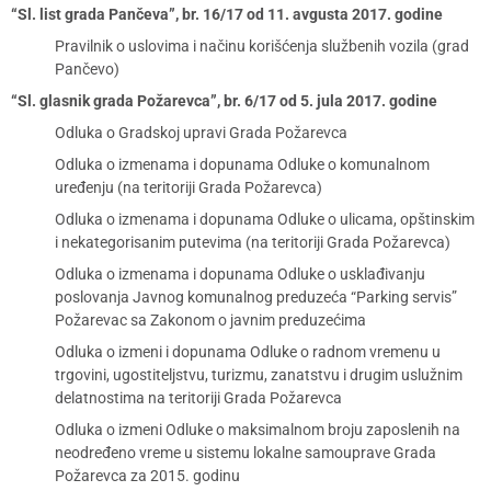
“Sl. list grada Pančeva”, br. 16/17 od 11. avgusta 2017. godine
Pravilnik o uslovima i načinu korišćenja službenih vozila (grad
Pančevo)
“Sl. glasnik grada Požarevca”, br. 6/17 od 5. jula 2017. godine
Odluka o Gradskoj upravi Grada Požarevca
Odluka o izmenama i dopunama Odluke o komunalnom
uređenju (na teritoriji Grada Požarevca)
Odluka o izmenama i dopunama Odluke o ulicama, opštinskim
i nekategorisanim putevima (na teritoriji Grada Požarevca)
Odluka o izmenama i dopunama Odluke o usklađivanju
poslovanja Javnog komunalnog preduzeća “Parking servis”
Požarevac sa Zakonom o javnim preduzećima
Odluka o izmeni i dopunama Odluke o radnom vremenu u
trgovini, ugostiteljstvu, turizmu, zanatstvu i drugim uslužnim
delatnostima na teritoriji Grada Požarevca
Odluka o izmeni Odluke o maksimalnom broju zaposlenih na
neodređeno vreme u sistemu lokalne samouprave Grada
Požarevca za 2015. godinu