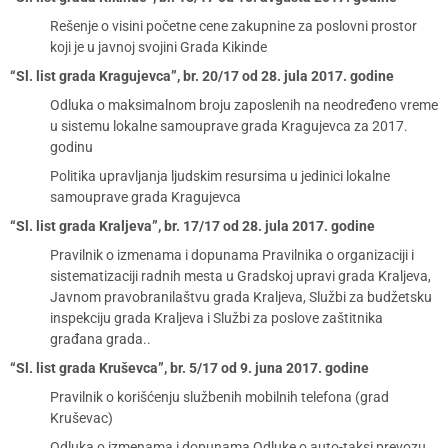
Rešenje o visini početne cene zakupnine za poslovni prostor
koji je u javnoj svojini Grada Kikinde
“Sl. list grada Kragujevca”, br. 20/17 od 28. jula 2017. godine
Odluka o maksimalnom broju zaposlenih na neodređeno vreme
u sistemu lokalne samouprave grada Kragujevca za 2017.
godinu
Politika upravljanja ljudskim resursima u jedinici lokalne
samouprave grada Kragujevca
“Sl. list grada Kraljeva”, br. 17/17 od 28. jula 2017. godine
Pravilnik o izmenama i dopunama Pravilnika o organizaciji i
sistematizaciji radnih mesta u Gradskoj upravi grada Kraljeva,
Javnom pravobranilaštvu grada Kraljeva, Službi za budžetsku
inspekciju grada Kraljeva i Službi za poslove zaštitnika
građana grada..
“Sl. list grada Kruševca”, br. 5/17 od 9. juna 2017. godine
Pravilnik o korišćenju službenih mobilnih telefona (grad
Kruševac)
Odluka o izmenama i dopunama Odluke o auto-taksi prevozu