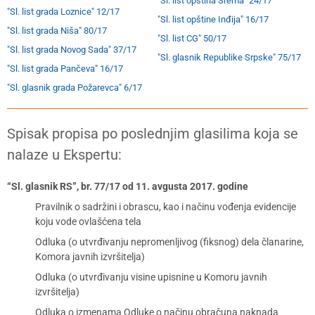
"Sl. list opština Srema" 24/17
"Sl. list grada Loznice" 12/17
"Sl. list opštine Inđija" 16/17
"Sl. list grada Niša" 80/17
"Sl. list CG" 50/17
"Sl. list grada Novog Sada" 37/17
"Sl. glasnik Republike Srpske" 75/17
"Sl. list grada Pančeva" 16/17
"Sl. glasnik grada Požarevca" 6/17
Spisak propisa po poslednjim glasilima koja se
nalaze u Ekspertu:
“Sl. glasnik RS”, br. 77/17 od 11. avgusta 2017. godine
Pravilnik o sadržini i obrascu, kao i načinu vođenja evidencije
koju vode ovlašćena tela
Odluka (o utvrđivanju nepromenljivog (fiksnog) dela članarine,
Komora javnih izvršitelja)
Odluka (o utvrđivanju visine upisnine u Komoru javnih
izvršitelja)
Odluka o izmenama Odluke o načinu obračuna naknada