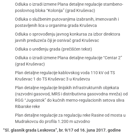
Odluka o izradi izmene Plana detaljne regulacije stambeno-
poslovnog bloka “Kolonija” (grad Kruševac)
Odluka o službenim putovanjima izabranih, imenovanih i
postavljenih lica u organima grada Kruševca
Odluka o sprovođenju javnog konkursa za izbor direktora
javnih preduzeća čiji je osnivač grad Kruševac
Odluka o uređenju grada (prečišćen tekst)
Odluka o izradi izmene Plana detaljne regulacije “Centar 2”
(grad Kruševac)
Plan detaljne regulacije kablovskog voda 110 kV od TS
Kruševac 1 do TS Kruševac 3 u Kruševcu
Plan detaljne regulacije linijskih infrastrukturnih objekata
(razvodni gasovod, MRS i distributivna gasovodna mreža) od
RGG “Jugoistok” do kućnih merno-regulacionih setova sliva
Ribarske reke
Plan detaljne regulacije za regulaciju reke Rasine od mosta u
Mudrakovcu do profila 1.200 m uzvodno
“Sl. glasnik grada Leskovca”, br. 9/17 od 16. juna 2017. godine