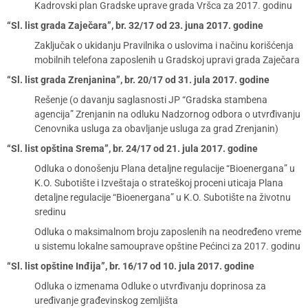
Kadrovski plan Gradske uprave grada Vršca za 2017. godinu
“Sl. list grada Zaječara”, br. 32/17 od 23. juna 2017. godine
Zaključak o ukidanju Pravilnika o uslovima i načinu korišćenja
mobilnih telefona zaposlenih u Gradskoj upravi grada Zaječara
“Sl. list grada Zrenjanina”, br. 20/17 od 31. jula 2017. godine
Rešenje (o davanju saglasnosti JP “Gradska stambena
agencija” Zrenjanin na odluku Nadzornog odbora o utvrđivanju
Cenovnika usluga za obavljanje usluga za grad Zrenjanin)
“Sl. list opština Srema”, br. 24/17 od 21. jula 2017. godine
Odluka o donošenju Plana detaljne regulacije “Bioenergana” u
K.O. Subotište i Izveštaja o strateškoj proceni uticaja Plana
detaljne regulacije “Bioenergana” u K.O. Subotište na životnu
sredinu
Odluka o maksimalnom broju zaposlenih na neodređeno vreme
u sistemu lokalne samouprave opštine Pećinci za 2017. godinu
“Sl. list opštine Inđija”, br. 16/17 od 10. jula 2017. godine
Odluka o izmenama Odluke o utvrđivanju doprinosa za
uređivanje građevinskog zemljišta