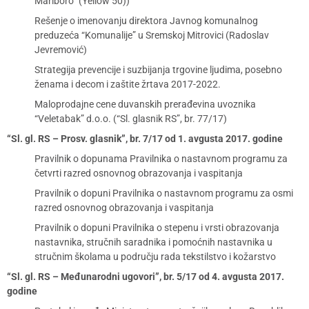
Marlboro” (Yellow 50))
Rešenje o imenovanju direktora Javnog komunalnog
preduzeća “Komunalije” u Sremskoj Mitrovici (Radoslav
Jevremović)
Strategija prevencije i suzbijanja trgovine ljudima, posebno
ženama i decom i zaštite žrtava 2017-2022.
Maloprodajne cene duvanskih prerađevina uvoznika
“Veletabak” d.o.o. (“Sl. glasnik RS”, br. 77/17)
“Sl. gl. RS – Prosv. glasnik”, br. 7/17 od 1. avgusta 2017. godine
Pravilnik o dopunama Pravilnika o nastavnom programu za
četvrti razred osnovnog obrazovanja i vaspitanja
Pravilnik o dopuni Pravilnika o nastavnom programu za osmi
razred osnovnog obrazovanja i vaspitanja
Pravilnik o dopuni Pravilnika o stepenu i vrsti obrazovanja
nastavnika, stručnih saradnika i pomoćnih nastavnika u
stručnim školama u području rada tekstilstvo i kožarstvo
“Sl. gl. RS – Međunarodni ugovori”, br. 5/17 od 4. avgusta 2017.
godine