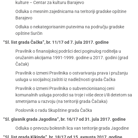
kulture – Centar za kulturu Barajevo
Odluka o mesnim zajednicama na teritoriji gradske opštine
Barajevo
Odluka o nekategorisanim putevima na području gradske
opštine Surčin
“Sl. list grada Čačka”, br. 11/17 od 7. jula 2017. godine
Pravilnik o finansijskoj podršci deci poginulog roditelja u
oružanim akcijama 1991-1999. godine u 2017. godini (grad
Čačak)
Pravilnik o izmeni Pravilnika o ostvarivanju prava i pružanju
usluga u socijalnoj zaštiti iz nadležnosti grada Čačka
Pravilnik o izmeni Pravilnika o subvencionisanoj ceni
komunalnih usluga porodici sa troje i više dece i/ili detetom sa
smetnjama u razvoju (na teritoriji grada Čačaka)
Poslovnik o radu Skupštine grada Čačka
“Sl. glasnik grada Jagodina”, br. 16/17 od 31. jula 2017. godine
Odluka o prevozu bolesnih lica van teritorije grada Jagodine
“Sl. list grada Kikinde”, br. 18/17 od 15. avgusta 2017. godine