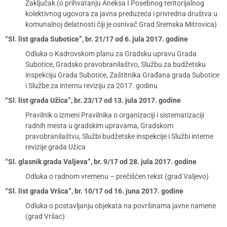
Zaključak (o prihvatanju Aneksa I Posebnog teritorijalnog
kolektivnog ugovora za javna preduzeća i privredna društva u
komunalnoj delatnosti čiji je osnivač Grad Sremska Mitrovica)
“Sl. list grada Subotice”, br. 21/17 od 6. jula 2017. godine
Odluka o Kadrovskom planu za Gradsku upravu Grada
Subotice, Gradsko pravobranilaštvo, Službu za budžetsku
inspekciju Grada Subotice, Zaštitnika Građana grada Subotice
i Službe za internu reviziju za 2017. godinu
“Sl. list grada Užica”, br. 23/17 od 13. jula 2017. godine
Pravilnik o izmeni Pravilnika o organizaciji i sistematizaciji
radnih mesta u gradskim upravama, Gradskom
pravobranilaštvu, Službi budžetske inspekcije i Službi interne
revizije grada Užica
“Sl. glasnik grada Valjeva”, br. 9/17 od 28. jula 2017. godine
Odluka o radnom vremenu – prečišćen tekst (grad Valjevo)
“Sl. list grada Vršca”, br. 10/17 od 16. juna 2017. godine
Odluka o postavljanju objekata na površinama javne namene
(grad Vršac)