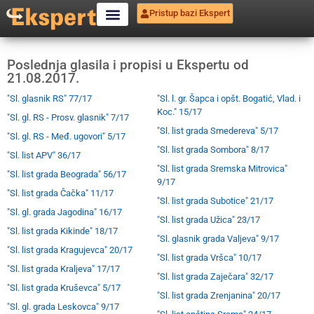
Pristup bazi Ekspert
Poslednja glasila i propisi u Ekspertu od
21.08.2017.
"Sl. glasnik RS" 77/17
"Sl. l. gr. Šapca i opšt. Bogatić, Vlad. i
Koc." 15/17
"Sl. gl. RS - Prosv. glasnik" 7/17
"Sl. list grada Smedereva" 5/17
"Sl. gl. RS - Međ. ugovori" 5/17
"Sl. list grada Sombora" 8/17
"Sl. list APV" 36/17
"Sl. list grada Sremska Mitrovica"
"Sl. list grada Beograda" 56/17
9/17
"Sl. list grada Čačka" 11/17
"Sl. list grada Subotice" 21/17
"Sl. gl. grada Jagodina" 16/17
"Sl. list grada Užica" 23/17
"Sl. list grada Kikinde" 18/17
"Sl. glasnik grada Valjeva" 9/17
"Sl. list grada Kragujevca" 20/17
"Sl. list grada Vršca" 10/17
"Sl. list grada Kraljeva" 17/17
"Sl. list grada Zaječara" 32/17
"Sl. list grada Kruševca" 5/17
"Sl. list grada Zrenjanina" 20/17
"Sl. gl. grada Leskovca" 9/17