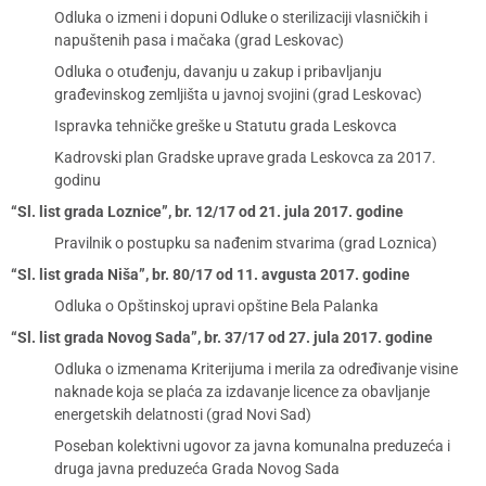
Odluka o izmeni i dopuni Odluke o sterilizaciji vlasničkih i
napuštenih pasa i mačaka (grad Leskovac)
Odluka o otuđenju, davanju u zakup i pribavljanju
građevinskog zemljišta u javnoj svojini (grad Leskovac)
Ispravka tehničke greške u Statutu grada Leskovca
Kadrovski plan Gradske uprave grada Leskovca za 2017.
godinu
“Sl. list grada Loznice”, br. 12/17 od 21. jula 2017. godine
Pravilnik o postupku sa nađenim stvarima (grad Loznica)
“Sl. list grada Niša”, br. 80/17 od 11. avgusta 2017. godine
Odluka o Opštinskoj upravi opštine Bela Palanka
“Sl. list grada Novog Sada”, br. 37/17 od 27. jula 2017. godine
Odluka o izmenama Kriterijuma i merila za određivanje visine
naknade koja se plaća za izdavanje licence za obavljanje
energetskih delatnosti (grad Novi Sad)
Poseban kolektivni ugovor za javna komunalna preduzeća i
druga javna preduzeća Grada Novog Sada