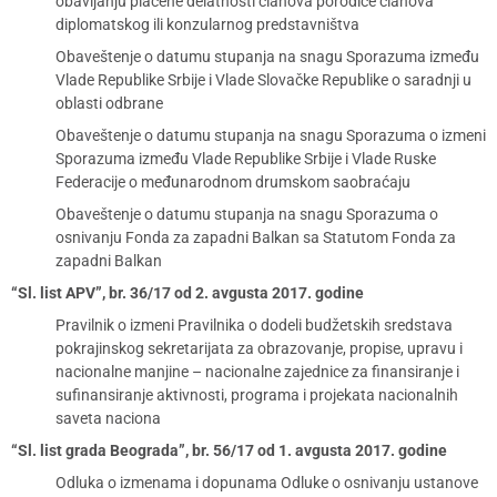
obavljanju plaćene delatnosti članova porodice članova
diplomatskog ili konzularnog predstavništva
Obaveštenje o datumu stupanja na snagu Sporazuma između
Vlade Republike Srbije i Vlade Slovačke Republike o saradnji u
oblasti odbrane
Obaveštenje o datumu stupanja na snagu Sporazuma o izmeni
Sporazuma između Vlade Republike Srbije i Vlade Ruske
Federacije o međunarodnom drumskom saobraćaju
Obaveštenje o datumu stupanja na snagu Sporazuma o
osnivanju Fonda za zapadni Balkan sa Statutom Fonda za
zapadni Balkan
“Sl. list APV”, br. 36/17 od 2. avgusta 2017. godine
Pravilnik o izmeni Pravilnika o dodeli budžetskih sredstava
pokrajinskog sekretarijata za obrazovanje, propise, upravu i
nacionalne manjine – nacionalne zajednice za finansiranje i
sufinansiranje aktivnosti, programa i projekata nacionalnih
saveta naciona
“Sl. list grada Beograda”, br. 56/17 od 1. avgusta 2017. godine
Odluka o izmenama i dopunama Odluke o osnivanju ustanove