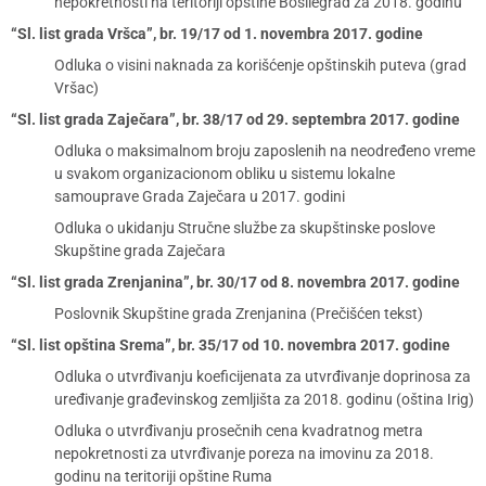
nepokretnosti na teritoriji opštine Bosilegrad za 2018. godinu
“Sl. list grada Vršca”, br. 19/17 od 1. novembra 2017. godine
Odluka o visini naknada za korišćenje opštinskih puteva (grad
Vršac)
“Sl. list grada Zaječara”, br. 38/17 od 29. septembra 2017. godine
Odluka o maksimalnom broju zaposlenih na neodređeno vreme
u svakom organizacionom obliku u sistemu lokalne
samouprave Grada Zaječara u 2017. godini
Odluka o ukidanju Stručne službe za skupštinske poslove
Skupštine grada Zaječara
“Sl. list grada Zrenjanina”, br. 30/17 od 8. novembra 2017. godine
Poslovnik Skupštine grada Zrenjanina (Prečišćen tekst)
“Sl. list opština Srema”, br. 35/17 od 10. novembra 2017. godine
Odluka o utvrđivanju koeficijenata za utvrđivanje doprinosa za
uređivanje građevinskog zemljišta za 2018. godinu (oština Irig)
Odluka o utvrđivanju prosečnih cena kvadratnog metra
nepokretnosti za utvrđivanje poreza na imovinu za 2018.
godinu na teritoriji opštine Ruma