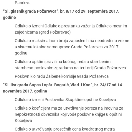
Pančevu
“Sl. glasnik grada Požarevca”, br. 8/17 od 29. septembra 2017.
godine
Odluka o izmeni Odluke o prestanku važenja Odluke o mesnim
zajednicama (grad Požarevac)
Odluka o maksimalnom broju zaposlenih na neodređeno vreme
u sistemu lokalne samouprave Grada Požarevca za 2017.
godinu
Odluka о opštim pravilima kućnog reda u stambenim i
stambeno-poslovnim zgradama na teritoriji Grada Požarevca
Poslovnik o radu Žalbene komisije Grada Požarevca
“Sl. list grada Šapca i opšt. Bogatić, Vlad. i Koc.”, br. 24/17 od 14.
novembra 2017. godine
Odluka o izmeni Poslovnika Skupštine opštine Koceljeva
Odluka o koeficijentima za utvrđivanje poreza na imovinu za
nepokretnosti obveznika koji vode poslovne knjige u opštini
Koceljeva
Odluka o utvrđivanju prosečnih cena kvadratnog metra