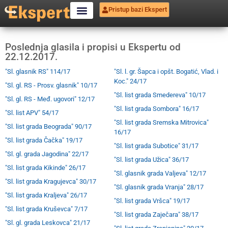
Pristup bazi Ekspert
Poslednja glasila i propisi u Ekspertu od
22.12.2017.
"Sl. glasnik RS" 114/17
"Sl. l. gr. Šapca i opšt. Bogatić, Vlad. i
Koc." 24/17
"Sl. gl. RS - Prosv. glasnik" 10/17
"Sl. list grada Smedereva" 10/17
"Sl. gl. RS - Međ. ugovori" 12/17
"Sl. list grada Sombora" 16/17
"Sl. list APV" 54/17
"Sl. list grada Sremska Mitrovica"
"Sl. list grada Beograda" 90/17
16/17
"Sl. list grada Čačka" 19/17
"Sl. list grada Subotice" 31/17
"Sl. gl. grada Jagodina" 22/17
"Sl. list grada Užica" 36/17
"Sl. list grada Kikinde" 26/17
"Sl. glasnik grada Valjeva" 12/17
"Sl. list grada Kragujevca" 30/17
"Sl. glasnik grada Vranja" 28/17
"Sl. list grada Kraljeva" 26/17
"Sl. list grada Vršca" 19/17
"Sl. list grada Kruševca" 7/17
"Sl. list grada Zaječara" 38/17
"Sl. gl. grada Leskovca" 21/17