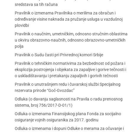
sredstava sa tih računa
Pravilnik o izmenama Pravilnika o merilima za obračun i
određivanje visine naknada za pružanje usluga u vazdušnoj
plovidbi
Pravilnik o naučnim, umetničkim, odnosno stručnim oblastima
u okviru obrazovno-naučnih, odnosno obrazovno-umetničkih
polja
Pravilnik o Sudu časti pri Privrednoj komori Srbije
Pravilnik o tehničkim normativima za bezbednost od požara i
eksplozija postrojenja i objekata za zapaljive i gorive tečnosti i
o uskladištavanju i pretakanju zapaljivih i gorivih tečnosti
Pravilnik o unutrašnjem redu i čuvarskoj službi Specijalnog
rezervata prirode “Goč-Gvozdac”
Odluka (o davanju saglasnosti na Pravila o radu prenosnog
sistema, broj 756/2017-D-01/1)
Odluka o izmenama Finansijskog plana Fonda za socijalno
osiguranje vojnih osiguranika za 2017. godinu
Odluka o izmenama i dopuni Odluke o merama za očuvanje i