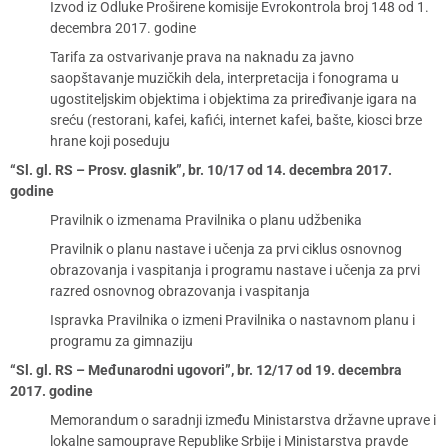
Izvod iz Odluke Proširene komisije Evrokontrola broj 148 od 1.
decembra 2017. godine
Tarifa za ostvarivanje prava na naknadu za javno
saopštavanje muzičkih dela, interpretacija i fonograma u
ugostiteljskim objektima i objektima za priređivanje igara na
sreću (restorani, kafei, kafići, internet kafei, bašte, kiosci brze
hrane koji poseduju
“Sl. gl. RS – Prosv. glasnik”, br. 10/17 od 14. decembra 2017.
godine
Pravilnik o izmenama Pravilnika o planu udžbenika
Pravilnik o planu nastave i učenja za prvi ciklus osnovnog
obrazovanja i vaspitanja i programu nastave i učenja za prvi
razred osnovnog obrazovanja i vaspitanja
Ispravka Pravilnika o izmeni Pravilnika o nastavnom planu i
programu za gimnaziju
“Sl. gl. RS – Međunarodni ugovori”, br. 12/17 od 19. decembra
2017. godine
Memorandum o saradnji između Ministarstva državne uprave i
lokalne samouprave Republike Srbije i Ministarstva pravde