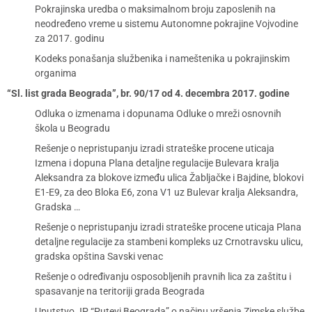
Pokrajinska uredba o maksimalnom broju zaposlenih na
neodređeno vreme u sistemu Autonomne pokrajine Vojvodine
za 2017. godinu
Kodeks ponašanja službenika i nameštenika u pokrajinskim
organima
“Sl. list grada Beograda”, br. 90/17 od 4. decembra 2017. godine
Odluka o izmenama i dopunama Odluke o mreži osnovnih
škola u Beogradu
Rešenje o nepristupanju izradi strateške procene uticaja
Izmena i dopuna Plana detaljne regulacije Bulevara kralja
Aleksandra za blokove između ulica Žabljačke i Bajdine, blokovi
E1-E9, za deo Bloka E6, zona V1 uz Bulevar kralja Aleksandra,
Gradska …
Rešenje o nepristupanju izradi strateške procene uticaja Plana
detaljne regulacije za stambeni kompleks uz Crnotravsku ulicu,
gradska opština Savski venac
Rešenje o određivanju osposobljenih pravnih lica za zaštitu i
spasavanje na teritoriji grada Beograda
Uputstvo JP “Putevi Beograda” o načinu vršenja Zimske službe