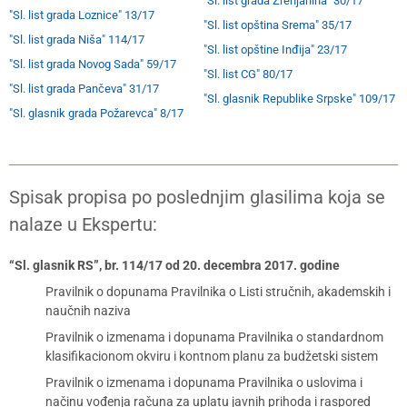
"Sl. list grada Zrenjanina" 30/17
"Sl. list grada Loznice" 13/17
"Sl. list opština Srema" 35/17
"Sl. list grada Niša" 114/17
"Sl. list opštine Inđija" 23/17
"Sl. list grada Novog Sada" 59/17
"Sl. list CG" 80/17
"Sl. list grada Pančeva" 31/17
"Sl. glasnik Republike Srpske" 109/17
"Sl. glasnik grada Požarevca" 8/17
Spisak propisa po poslednjim glasilima koja se
nalaze u Ekspertu:
“Sl. glasnik RS”, br. 114/17 od 20. decembra 2017. godine
Pravilnik o dopunama Pravilnika o Listi stručnih, akademskih i
naučnih naziva
Pravilnik o izmenama i dopunama Pravilnika o standardnom
klasifikacionom okviru i kontnom planu za budžetski sistem
Pravilnik o izmenama i dopunama Pravilnika o uslovima i
načinu vođenja računa za uplatu javnih prihoda i raspored