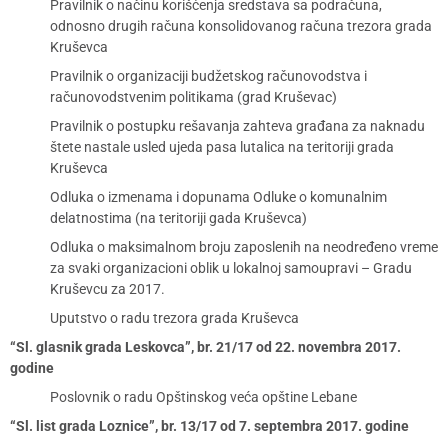
Pravilnik o načinu korišćenja sredstava sa podračuna,
odnosno drugih računa konsolidovanog računa trezora grada
Kruševca
Pravilnik o organizaciji budžetskog računovodstva i
računovodstvenim politikama (grad Kruševac)
Pravilnik o postupku rešavanja zahteva građana za naknadu
štete nastale usled ujeda pasa lutalica na teritoriji grada
Kruševca
Odluka o izmenama i dopunama Odluke o komunalnim
delatnostima (na teritoriji gada Kruševca)
Odluka o maksimalnom broju zaposlenih na neodređeno vreme
za svaki organizacioni oblik u lokalnoj samoupravi – Gradu
Kruševcu za 2017.
Uputstvo o radu trezora grada Kruševca
“Sl. glasnik grada Leskovca”, br. 21/17 od 22. novembra 2017.
godine
Poslovnik o radu Opštinskog veća opštine Lebane
“Sl. list grada Loznice”, br. 13/17 od 7. septembra 2017. godine