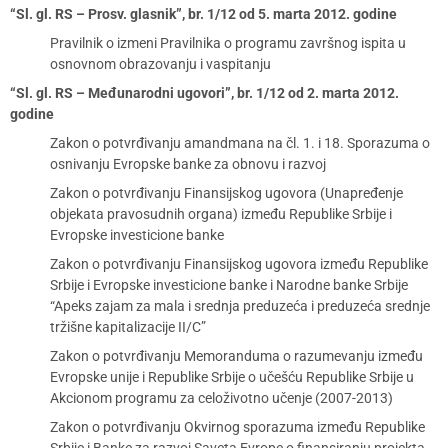
“Sl. gl. RS – Prosv. glasnik”, br. 1/12 od 5. marta 2012. godine
Pravilnik o izmeni Pravilnika o programu završnog ispita u
osnovnom obrazovanju i vaspitanju
“Sl. gl. RS – Međunarodni ugovori”, br. 1/12 od 2. marta 2012.
godine
Zakon o potvrđivanju amandmana na čl. 1. i 18. Sporazuma o
osnivanju Evropske banke za obnovu i razvoj
Zakon o potvrđivanju Finansijskog ugovora (Unapređenje
objekata pravosudnih organa) između Republike Srbije i
Evropske investicione banke
Zakon o potvrđivanju Finansijskog ugovora između Republike
Srbije i Evropske investicione banke i Narodne banke Srbije
“Apeks zajam za mala i srednja preduzeća i preduzeća srednje
tržišne kapitalizacije II/C”
Zakon o potvrđivanju Memoranduma o razumevanju između
Evropske unije i Republike Srbije o učešću Republike Srbije u
Akcionom programu za celoživotno učenje (2007-2013)
Zakon o potvrđivanju Okvirnog sporazuma između Republike