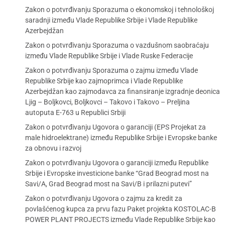
Zakon o potvrđivanju Sporazuma o ekonomskoj i tehnološkoj
saradnji između Vlade Republike Srbije i Vlade Republike
Azerbejdžan
Zakon o potvrđivanju Sporazuma o vazdušnom saobraćaju
između Vlade Republike Srbije i Vlade Ruske Federacije
Zakon o potvrđivanju Sporazuma o zajmu između Vlade
Republike Srbije kao zajmoprimca i Vlade Republike
Azerbejdžan kao zajmodavca za finansiranje izgradnje deonica
Ljig – Boljkovci, Boljkovci – Takovo i Takovo – Preljina
autoputa E-763 u Republici Srbiji
Zakon o potvrđivanju Ugovora o garanciji (EPS Projekat za
male hidroelektrane) između Republike Srbije i Evropske banke
za obnovu i razvoj
Zakon o potvrđivanju Ugovora o garanciji između Republike
Srbije i Evropske investicione banke “Grad Beograd most na
Savi/A, Grad Beograd most na Savi/B i prilazni putevi”
Zakon o potvrđivanju Ugovora o zajmu za kredit za
povlašćenog kupca za prvu fazu Paket projekta KOSTOLAC-B
POWER PLANT PROJECTS između Vlade Republike Srbije kao