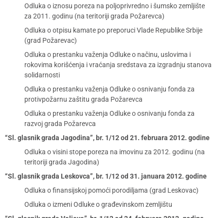
Odluka o iznosu poreza na poljoprivredno i šumsko zemljište
za 2011. godinu (na teritoriji grada Požarevca)
Odluka o otpisu kamate po preporuci Vlade Republike Srbije
(grad Požarevac)
Odluka o prestanku važenja Odluke o načinu, uslovima i
rokovima korišćenja i vraćanja sredstava za izgradnju stanova
solidarnosti
Odluka o prestanku važenja Odluke o osnivanju fonda za
protivpožarnu zaštitu grada Požarevca
Odluka o prestanku važenja Odluke o osnivanju fonda za
razvoj grada Požarevca
“Sl. glasnik grada Jagodina”, br. 1/12 od 21. februara 2012. godine
Odluka o visini stope poreza na imovinu za 2012. godinu (na
teritoriji grada Jagodina)
“Sl. glasnik grada Leskovca”, br. 1/12 od 31. januara 2012. godine
Odluka o finansijskoj pomoći porodiljama (grad Leskovac)
Odluka o izmeni Odluke o građevinskom zemljištu