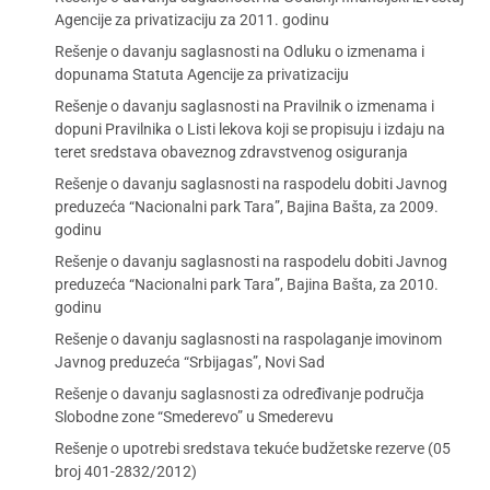
Agencije za privatizaciju za 2011. godinu
Rešenje o davanju saglasnosti na Odluku o izmenama i
dopunama Statuta Agencije za privatizaciju
Rešenje o davanju saglasnosti na Pravilnik o izmenama i
dopuni Pravilnika o Listi lekova koji se propisuju i izdaju na
teret sredstava obaveznog zdravstvenog osiguranja
Rešenje o davanju saglasnosti na raspodelu dobiti Javnog
preduzeća “Nacionalni park Tara”, Bajina Bašta, za 2009.
godinu
Rešenje o davanju saglasnosti na raspodelu dobiti Javnog
preduzeća “Nacionalni park Tara”, Bajina Bašta, za 2010.
godinu
Rešenje o davanju saglasnosti na raspolaganje imovinom
Javnog preduzeća “Srbijagas”, Novi Sad
Rešenje o davanju saglasnosti za određivanje područja
Slobodne zone “Smederevo” u Smederevu
Rešenje o upotrebi sredstava tekuće budžetske rezerve (05
broj 401-2832/2012)