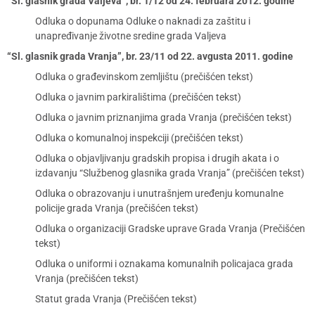
“Sl. glasnik grada Valjeva”, br. 1/12 od 24. februara 2012. godine
Odluka o dopunama Odluke o naknadi za zaštitu i
unapređivanje životne sredine grada Valjeva
“Sl. glasnik grada Vranja”, br. 23/11 od 22. avgusta 2011. godine
Odluka o građevinskom zemljištu (prečišćen tekst)
Odluka o javnim parkiralištima (prečišćen tekst)
Odluka o javnim priznanjima grada Vranja (prečišćen tekst)
Odluka o komunalnoj inspekciji (prečišćen tekst)
Odluka o objavljivanju gradskih propisa i drugih akata i o
izdavanju “Službenog glasnika grada Vranja” (prečišćen tekst)
Odluka o obrazovanju i unutrašnjem uređenju komunalne
policije grada Vranja (prečišćen tekst)
Odluka o organizaciji Gradske uprave Grada Vranja (Prečišćen
tekst)
Odluka o uniformi i oznakama komunalnih policajaca grada
Vranja (prečišćen tekst)
Statut grada Vranja (Prečišćen tekst)