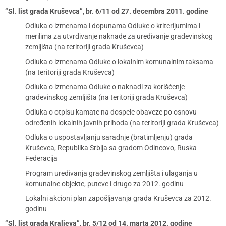
“Sl. list grada Kruševca”, br. 6/11 od 27. decembra 2011. godine
Odluka o izmenama i dopunama Odluke o kriterijumima i
merilima za utvrđivanje naknade za uređivanje građevinskog
zemljišta (na teritoriji grada Kruševca)
Odluka o izmenama Odluke o lokalnim komunalnim taksama
(na teritoriji grada Kruševca)
Odluka o izmenama Odluke o naknadi za korišćenje
građevinskog zemljišta (na teritoriji grada Kruševca)
Odluka o otpisu kamate na dospele obaveze po osnovu
određenih lokalnih javnih prihoda (na teritoriji grada Kruševca)
Odluka o uspostavljanju saradnje (bratimljenju) grada
Kruševca, Republika Srbija sa gradom Odincovo, Ruska
Federacija
Program uređivanja građevinskog zemljišta i ulaganja u
komunalne objekte, puteve i drugo za 2012. godinu
Lokalni akcioni plan zapošljavanja grada Kruševca za 2012.
godinu
“Sl. list grada Kraljeva”, br. 5/12 od 14. marta 2012. godine