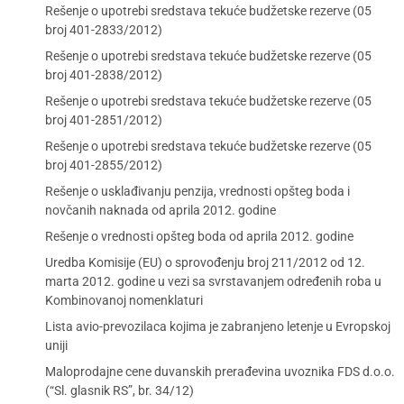
Rešenje o upotrebi sredstava tekuće budžetske rezerve (05
broj 401-2833/2012)
Rešenje o upotrebi sredstava tekuće budžetske rezerve (05
broj 401-2838/2012)
Rešenje o upotrebi sredstava tekuće budžetske rezerve (05
broj 401-2851/2012)
Rešenje o upotrebi sredstava tekuće budžetske rezerve (05
broj 401-2855/2012)
Rešenje o usklađivanju penzija, vrednosti opšteg boda i
novčanih naknada od aprila 2012. godine
Rešenje o vrednosti opšteg boda od aprila 2012. godine
Uredba Komisije (EU) o sprovođenju broj 211/2012 od 12.
marta 2012. godine u vezi sa svrstavanjem određenih roba u
Kombinovanoj nomenklaturi
Lista avio-prevozilaca kojima je zabranjeno letenje u Evropskoj
uniji
Maloprodajne cene duvanskih prerađevina uvoznika FDS d.o.o.
(“Sl. glasnik RS”, br. 34/12)