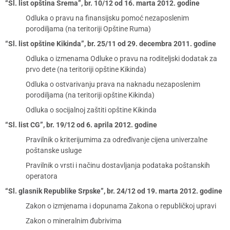
“Sl. list opština Srema”, br. 10/12 od 16. marta 2012. godine
Odluka o pravu na finansijsku pomoć nezaposlenim
porodiljama (na teritoriji Opštine Ruma)
“Sl. list opštine Kikinda”, br. 25/11 od 29. decembra 2011. godine
Odluka o izmenama Odluke o pravu na roditeljski dodatak za
prvo dete (na teritoriji opštine Kikinda)
Odluka o ostvarivanju prava na naknadu nezaposlenim
porodiljama (na teritoriji opštine Kikinda)
Odluka o socijalnoj zaštiti opštine Kikinda
“Sl. list CG”, br. 19/12 od 6. aprila 2012. godine
Pravilnik o kriterijumima za određivanje cijena univerzalne
poštanske usluge
Pravilnik o vrsti i načinu dostavljanja podataka poštanskih
operatora
“Sl. glasnik Republike Srpske”, br. 24/12 od 19. marta 2012. godine
Zakon o izmjenama i dopunama Zakona o republičkoj upravi
Zakon o mineralnim đubrivima