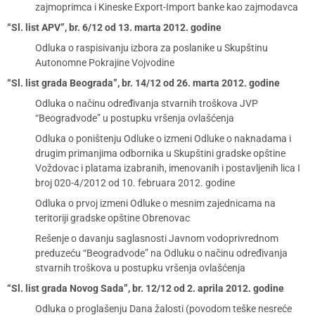
zajmoprimca i Kineske Export-Import banke kao zajmodavca
“Sl. list APV”, br. 6/12 od 13. marta 2012. godine
Odluka o raspisivanju izbora za poslanike u Skupštinu
Autonomne Pokrajine Vojvodine
“Sl. list grada Beograda”, br. 14/12 od 26. marta 2012. godine
Odluka o načinu određivanja stvarnih troškova JVP
“Beogradvode” u postupku vršenja ovlašćenja
Odluka o poništenju Odluke o izmeni Odluke o naknadama i
drugim primanjima odbornika u Skupštini gradske opštine
Voždovac i platama izabranih, imenovanih i postavljenih lica I
broj 020-4/2012 od 10. februara 2012. godine
Odluka o prvoj izmeni Odluke o mesnim zajednicama na
teritoriji gradske opštine Obrenovac
Rešenje o davanju saglasnosti Javnom vodoprivrednom
preduzeću “Beogradvode” na Odluku o načinu određivanja
stvarnih troškova u postupku vršenja ovlašćenja
“Sl. list grada Novog Sada”, br. 12/12 od 2. aprila 2012. godine
Odluka o proglašenju Dana žalosti (povodom teške nesreće