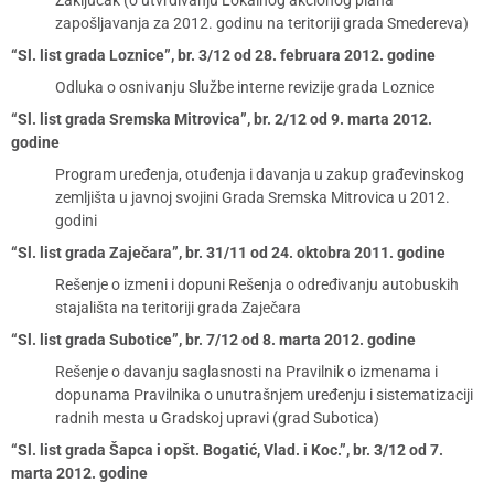
Zaključak (o utvrđivanju Lokalnog akcionog plana
zapošljavanja za 2012. godinu na teritoriji grada Smedereva)
“Sl. list grada Loznice”, br. 3/12 od 28. februara 2012. godine
Odluka o osnivanju Službe interne revizije grada Loznice
“Sl. list grada Sremska Mitrovica”, br. 2/12 od 9. marta 2012.
godine
Program uređenja, otuđenja i davanja u zakup građevinskog
zemljišta u javnoj svojini Grada Sremska Mitrovica u 2012.
godini
“Sl. list grada Zaječara”, br. 31/11 od 24. oktobra 2011. godine
Rešenje o izmeni i dopuni Rešenja o određivanju autobuskih
stajališta na teritoriji grada Zaječara
“Sl. list grada Subotice”, br. 7/12 od 8. marta 2012. godine
Rešenje o davanju saglasnosti na Pravilnik o izmenama i
dopunama Pravilnika o unutrašnjem uređenju i sistematizaciji
radnih mesta u Gradskoj upravi (grad Subotica)
“Sl. list grada Šapca i opšt. Bogatić, Vlad. i Koc.”, br. 3/12 od 7.
marta 2012. godine