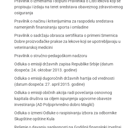
Pravilnik o izmenama i dopuni Pravilnika o Listi lekova koji se
propisuju i izdaju na teret sredstava obaveznog zdravstvenog
osiguranja
Pravilnik o načinu i kriterijumima za raspodelu sredstava
namenjenih finansiranju sporta i omladine
Pravilnik o sadržaju obrasca sertifikata o primeni Smernica
Dobre proizvođačke prakse za lekove koji se upotrebljavaju u
veterinarskoj medicini
Pravilnik o stručno-pedagoškom nadzoru
Odluka o emisiji državnih zapisa Republike Srbije (datum
dospeća: 24. oktobar 2013. godine)
Odluka o emisiji dugoročnih državnih hartija od vrednosti
(datum dospeća: 27. april 2015. godine)
Odluka o emisiji običnih akcija radi povećanja osnovnog
kapitala društva sa ciljem ispunjenja ugovorne obaveze
investiranja (AD Poljoprivredno dobro Maglić)
Odluka o izmeni Odluke o raspisivanju izbora za odbornike
Skupštine opštine Kula
Rešenje o davanju saglasnosti na Godišnji finansijski izveštaj