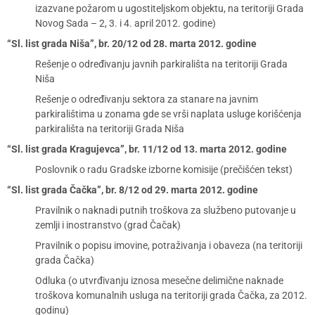
izazvane požarom u ugostiteljskom objektu, na teritoriji Grada
Novog Sada – 2, 3. i 4. april 2012. godine)
“Sl. list grada Niša”, br. 20/12 od 28. marta 2012. godine
Rešenje o određivanju javnih parkirališta na teritoriji Grada
Niša
Rešenje o određivanju sektora za stanare na javnim
parkiralištima u zonama gde se vrši naplata usluge korišćenja
parkirališta na teritoriji Grada Niša
“Sl. list grada Kragujevca”, br. 11/12 od 13. marta 2012. godine
Poslovnik o radu Gradske izborne komisije (prečišćen tekst)
“Sl. list grada Čačka”, br. 8/12 od 29. marta 2012. godine
Pravilnik o naknadi putnih troškova za službeno putovanje u
zemlji i inostranstvo (grad Čačak)
Pravilnik o popisu imovine, potraživanja i obaveza (na teritoriji
grada Čačka)
Odluka (o utvrđivanju iznosa mesečne delimične naknade
troškova komunalnih usluga na teritoriji grada Čačka, za 2012.
godinu)