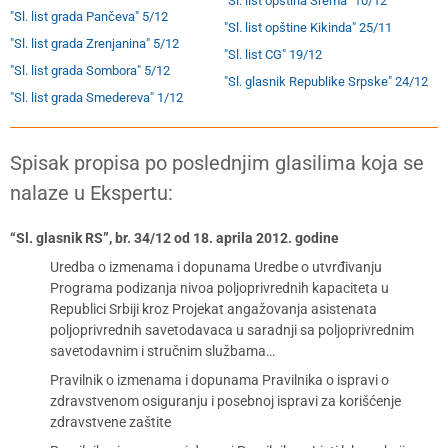
"Sl. list opština Srema" 10/12
"Sl. list grada Pančeva" 5/12
"Sl. list opštine Kikinda" 25/11
"Sl. list grada Zrenjanina" 5/12
"Sl. list CG" 19/12
"Sl. list grada Sombora" 5/12
"Sl. glasnik Republike Srpske" 24/12
"Sl. list grada Smedereva" 1/12
Spisak propisa po poslednjim glasilima koja se
nalaze u Ekspertu:
“Sl. glasnik RS”, br. 34/12 od 18. aprila 2012. godine
Uredba o izmenama i dopunama Uredbe o utvrđivanju
Programa podizanja nivoa poljoprivrednih kapaciteta u
Republici Srbiji kroz Projekat angažovanja asistenata
poljoprivrednih savetodavaca u saradnji sa poljoprivrednim
savetodavnim i stručnim službama…
Pravilnik o izmenama i dopunama Pravilnika o ispravi o
zdravstvenom osiguranju i posebnoj ispravi za korišćenje
zdravstvene zaštite