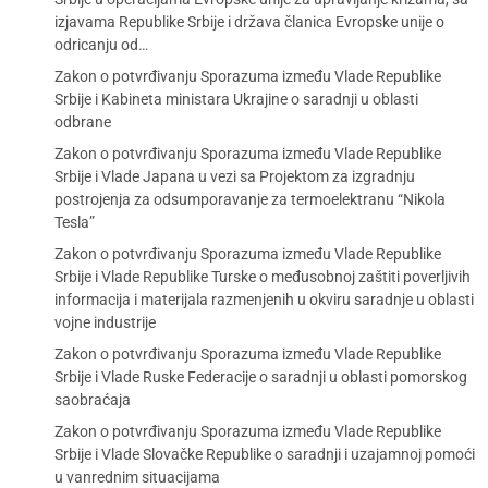
izjavama Republike Srbije i država članica Evropske unije o
odricanju od…
Zakon o potvrđivanju Sporazuma između Vlade Republike
Srbije i Kabineta ministara Ukrajine o saradnji u oblasti
odbrane
Zakon o potvrđivanju Sporazuma između Vlade Republike
Srbije i Vlade Japana u vezi sa Projektom za izgradnju
postrojenja za odsumporavanje za termoelektranu “Nikola
Tesla”
Zakon o potvrđivanju Sporazuma između Vlade Republike
Srbije i Vlade Republike Turske o međusobnoj zaštiti poverljivih
informacija i materijala razmenjenih u okviru saradnje u oblasti
vojne industrije
Zakon o potvrđivanju Sporazuma između Vlade Republike
Srbije i Vlade Ruske Federacije o saradnji u oblasti pomorskog
saobraćaja
Zakon o potvrđivanju Sporazuma između Vlade Republike
Srbije i Vlade Slovačke Republike o saradnji i uzajamnoj pomoći
u vanrednim situacijama