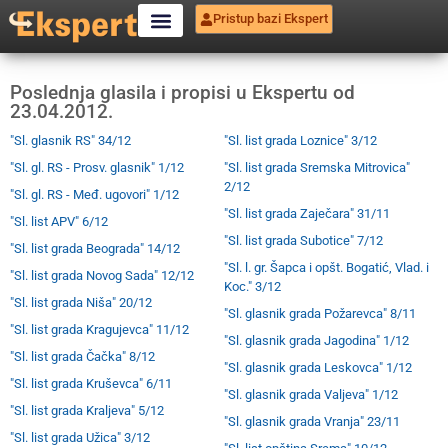
Pristup bazi Ekspert
Poslednja glasila i propisi u Ekspertu od
23.04.2012.
"Sl. glasnik RS" 34/12
"Sl. list grada Loznice" 3/12
"Sl. gl. RS - Prosv. glasnik" 1/12
"Sl. list grada Sremska Mitrovica"
2/12
"Sl. gl. RS - Međ. ugovori" 1/12
"Sl. list grada Zaječara" 31/11
"Sl. list APV" 6/12
"Sl. list grada Subotice" 7/12
"Sl. list grada Beograda" 14/12
"Sl. l. gr. Šapca i opšt. Bogatić, Vlad. i
"Sl. list grada Novog Sada" 12/12
Koc." 3/12
"Sl. list grada Niša" 20/12
"Sl. glasnik grada Požarevca" 8/11
"Sl. list grada Kragujevca" 11/12
"Sl. glasnik grada Jagodina" 1/12
"Sl. list grada Čačka" 8/12
"Sl. glasnik grada Leskovca" 1/12
"Sl. list grada Kruševca" 6/11
"Sl. glasnik grada Valjeva" 1/12
"Sl. list grada Kraljeva" 5/12
"Sl. glasnik grada Vranja" 23/11
"Sl. list grada Užica" 3/12