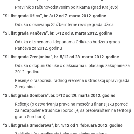
Pravilnik o računovodstvenim politikama (grad Kraljevo)
“Sl. list grada Užica”, br. 3/12 od 7. marta 2012. godine
Odluka o osnivanju Službe interne revizije grada Užica
“Sl. list grada Pančeva”, br. 5/12 od 8. marta 2012. godine
Odluka o izmenama i dopunama Odluke o budžetu grada
Pančeva za 2012. godinu
“Sl. list grada Zrenjanina”, br. 5/12 od 28. marta 2012. godine
Odluka o dopuni Odluke o olakšicama u plaćanju zakupnine za
2012. godinu
Rešenje o rasporedu radnog vremena u Gradskoj upravi grada
Zrenjanina
“Sl. list grada Sombora”, br. 5/12 od 29. marta 2012. godine
Rešenje (o ostvarivanju prava na mesečnu finansijsku pomoć
za nezaposlene trudnice i porodilje, sa prebivalištem na teritoriji
grada Sombora)
“Sl. list grada Smedereva”, br. 1/12 od 1. februara 2012. godine