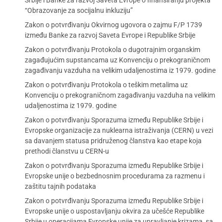
Srbije i Banke za razvoj Saveta Evrope o finansiranju projekta
“Obrazovanje za socijalnu inkluziju”
Zakon o potvrđivanju Okvirnog ugovora o zajmu F/P 1739
između Banke za razvoj Saveta Evrope i Republike Srbije
Zakon o potvrđivanju Protokola o dugotrajnim organskim
zagađujućim supstancama uz Konvenciju o prekograničnom
zagađivanju vazduha na velikim udaljenostima iz 1979. godine
Zakon o potvrđivanju Protokola o teškim metalima uz
Konvenciju o prekograničnom zagađivanju vazduha na velikim
udaljenostima iz 1979. godine
Zakon o potvrđivanju Sporazuma između Republike Srbije i
Evropske organizacije za nuklearna istraživanja (CERN) u vezi
sa davanjem statusa pridruženog članstva kao etape koja
prethodi članstvu u CERN-u
Zakon o potvrđivanju Sporazuma između Republike Srbije i
Evropske unije o bezbednosnim procedurama za razmenu i
zaštitu tajnih podataka
Zakon o potvrđivanju Sporazuma između Republike Srbije i
Evropske unije o uspostavljanju okvira za učešće Republike
Srbije u operacijama Evropske unije za upravljanje krizama, sa