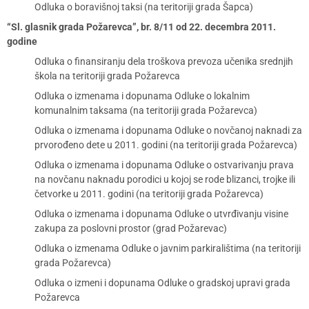
Odluka o boravišnoj taksi (na teritoriji grada Šapca)
“Sl. glasnik grada Požarevca”, br. 8/11 od 22. decembra 2011.
godine
Odluka o finansiranju dela troškova prevoza učenika srednjih
škola na teritoriji grada Požarevca
Odluka o izmenama i dopunama Odluke o lokalnim
komunalnim taksama (na teritoriji grada Požarevca)
Odluka o izmenama i dopunama Odluke o novčanoj naknadi za
prvorođeno dete u 2011. godini (na teritoriji grada Požarevca)
Odluka o izmenama i dopunama Odluke o ostvarivanju prava
na novčanu naknadu porodici u kojoj se rode blizanci, trojke ili
četvorke u 2011. godini (na teritoriji grada Požarevca)
Odluka o izmenama i dopunama Odluke o utvrđivanju visine
zakupa za poslovni prostor (grad Požarevac)
Odluka o izmenama Odluke o javnim parkiralištima (na teritoriji
grada Požarevca)
Odluka o izmeni i dopunama Odluke o gradskoj upravi grada
Požarevca