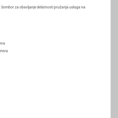
 Sombor za obavljanje delatnosti pružanja usluga na
eva
ereva