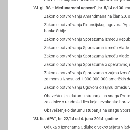
“Sl. gl. RS – Međunarodni ugovori”, br. 5/14 od 30. 
Zakon o potvrđivanju Amandmana na član 20. stav
Zakon o potvrđivanju Finansijskog ugovora “Apeks
banke Srbije
Zakon o potvrđivanju Sporazuma između Republik
Zakon o potvrđivanju Sporazuma između Vlade Rep
Zakon o potvrđivanju Sporazuma između Vlade Re
Zakon o potvrđivanju Sporazuma o operativnoj i s
Zakon o potvrđivanju Sporazuma o zajmu između 
zajmom u iznosu od 1.000.000.000 američkih d
Zakon o potvrđivanju Ugovora o zajmu između Vl
Obaveštenje o datumu stupanja na snagu Protoko
zajednice o readmisiji lica koja nezakonito borav
Obaveštenje o datumu stupanja na snagu Sporaz
“Sl. list APV”, br. 22/14 od 4. juna 2014. godine
Odluka o izmenama Odluke o Sekretarijatu Vla