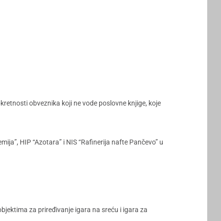
etnosti obveznika koji ne vode poslovne knjige, koje
ija”, HIP “Azotara” i NIS “Rafinerija nafte Pančevo” u
ektima za priređivanje igara na sreću i igara za