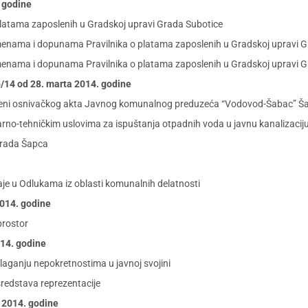
. godine
platama zaposlenih u Gradskoj upravi Grada Subotice
zmenama i dopunama Pravilnika o platama zaposlenih u Gradskoj upravi 
zmenama i dopunama Pravilnika o platama zaposlenih u Gradskoj upravi 
. 5/14 od 28. marta 2014. godine
eni osnivačkog akta Javnog komunalnog preduzeća “Vodovod-Šabac” Š
no-tehničkim uslovima za ispuštanja otpadnih voda u javnu kanalizacij
grada Šapca
aje u Odlukama iz oblasti komunalnih delatnosti
2014. godine
prostor
014. godine
ganju nepokretnostima u javnoj svojini
sredstava reprezentacije
a 2014. godine