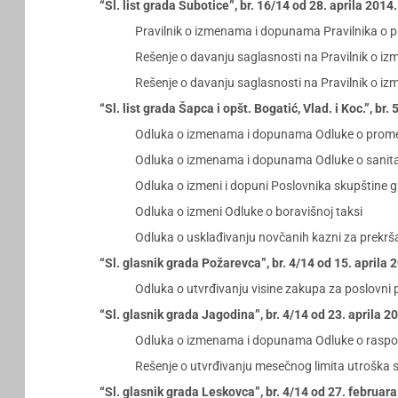
“Sl. list grada Subotice”, br. 16/14 od 28. aprila 2014
Pravilnik o izmenama i dopunama Pravilnika o 
Rešenje o davanju saglasnosti na Pravilnik o i
Rešenje o davanju saglasnosti na Pravilnik o i
“Sl. list grada Šapca i opšt. Bogatić, Vlad. i Koc.”, br
Odluka o izmenama i dopunama Odluke o prom
Odluka o izmenama i dopunama Odluke o sanitar
Odluka o izmeni i dopuni Poslovnika skupštine 
Odluka o izmeni Odluke o boravišnoj taksi
Odluka o usklađivanju novčanih kazni za prekrš
“Sl. glasnik grada Požarevca”, br. 4/14 od 15. aprila 
Odluka o utvrđivanju visine zakupa za poslovni 
“Sl. glasnik grada Jagodina”, br. 4/14 od 23. aprila 2
Odluka o izmenama i dopunama Odluke o raspola
Rešenje o utvrđivanju mesečnog limita utroška 
“Sl. glasnik grada Leskovca”, br. 4/14 od 27. februar