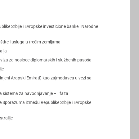
blike Srbije i Evropske investicione banke i Narodne
tite i usluga u trećim zemljama
alja
iza za nosioce diplomatskih i službenih pasoša
je
njeni Arapski Emirati) kao zajmodavca u vezi sa
a sistema za navodnjavanje – I faza
e Sporazuma između Republike Srbije i Evropske
tralije