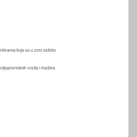
šinama koje su u zoni zaštite
oljoprivrednih vozila i mašina