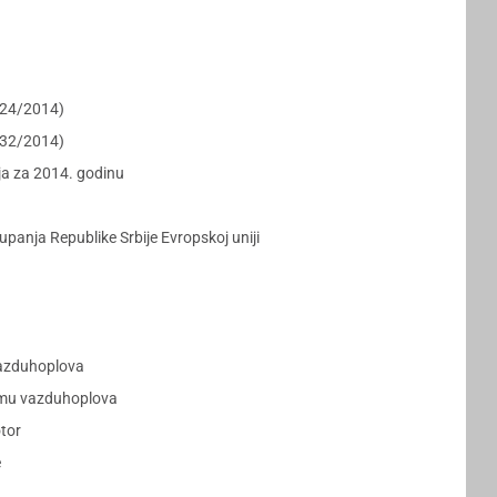
5324/2014)
5532/2014)
ja za 2014. godinu
panja Republike Srbije Evropskoj uniji
 vazduhoplova
remu vazduhoplova
otor
e