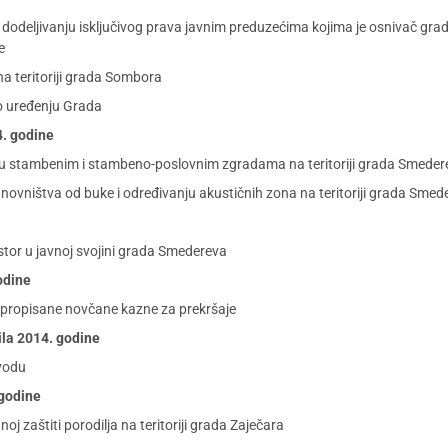
deljivanju isključivog prava javnim preduzećima kojima je osnivač grad
e
na teritoriji grada Sombora
o uređenju Grada
4. godine
 u stambenim i stambeno-poslovnim zgradama na teritoriji grada Smeder
ovništva od buke i određivanju akustičnih zona na teritoriji grada Smed
stor u javnoj svojini grada Smedereva
godine
propisane novčane kazne za prekršaje
rila 2014. godine
vodu
 godine
zaštiti porodilja na teritoriji grada Zaječara