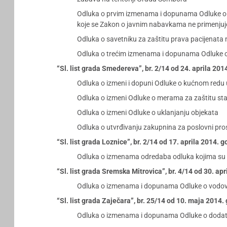
Odluka o prvim izmenama i dopunama Odluke o do
koje se Zakon o javnim nabavkama ne primenjuj
Odluka o savetniku za zaštitu prava pacijenata 
Odluka o trećim izmenama i dopunama Odluke 
“Sl. list grada Smedereva”, br. 2/14 od 24. aprila 201
Odluka o izmeni i dopuni Odluke o kućnom redu
Odluka o izmeni Odluke o merama za zaštitu stan
Odluka o izmeni Odluke o uklanjanju objekata
Odluka o utvrđivanju zakupnina za poslovni pro
“Sl. list grada Loznice”, br. 2/14 od 17. aprila 2014. 
Odluka o izmenama odredaba odluka kojima su 
“Sl. list grada Sremska Mitrovica”, br. 4/14 od 30. ap
Odluka o izmenama i dopunama Odluke o vodo
“Sl. list grada Zaječara”, br. 25/14 od 10. maja 2014.
Odluka o izmenama i dopunama Odluke o dodatnoj 