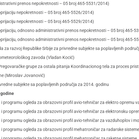
istrativni prenos nepokretnosti – 05 broj 465-5531/2014)
oprijaciju nepokretnosti – 05 broj 465-5526/2014)
oprijaciju nepokretnosti – 05 broj 465-5529/2014)
oprijaciju, odnosno administrativni prenos nepokretnosti – 05 broj 465-
oprijaciju, odnosno administrativni prenos nepokretnosti – 05 broj 465-
za razvoj Republike Srbije za privredne subjekte sa poplavljenih područ
drometeorološkog zavoda (Vladan Kocić)
regovaračke grupe za ostala pitanja Koordinacionog tela za proces pristu
ne (Miroslav Jovanović)
vredne subjekte sa poplavljenih područja za 2014. godinu
. godine
u i programu ogleda za obrazovni profil avio-tehničar za elektro opremu
u i programu ogleda za obrazovni profil avio-tehničar za elektronsku op
 i programu ogleda za obrazovni profil avio-tehničar za vazduhoplov i m
u i programu ogleda za obrazovni profil mehatroničar za radarske sistem
u i programu ogleda za obrazovni profil mehatroničar za raketne sisteme