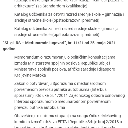
Rešenje o usvajanju standarda kvalifikacije “Tehničar pejzažne
arhitekture” (sa Standardom kvalifikacije)
Katalog udžbenika za četvrti razred srednje škole – gimnazija i
srednje stručne škole (opšteobrazovni predmeti)
Katalog udžbenika za treći razred srednje škole – gimnazija i
srednje stručne škole (opšteobrazovni predmeti)
“Sl. gl. RS – Međunarodni ugovori”, br. 11/21 od 25. maja 2021.
godine
Memorandum o razumevanju o političkim konsultacijama
između Ministarstva spoljnih poslova Republike Srbije i
Ministarstva spoljnih poslova, afričke saradnje i dijaspore
Kraljevine Maroka
Zakon o potvrđivanju Sporazuma o međunarodnom
povremenom prevozu putnika autobusima (Interbus
sporazum) i Odluke br. 1/2011 Zajedničkog odbora osnovanog
Interbus sporazumom o međunarodnom povremenom
prevozu putnika autobusima
Obaveštenje o datumu stupanja na snagu Odluke Mešovitog
komiteta između država EFTA i Republike Srbije broj 2/2018 o
izmeni Aneksa IV Sporazuma o slobodnoj trgovini između