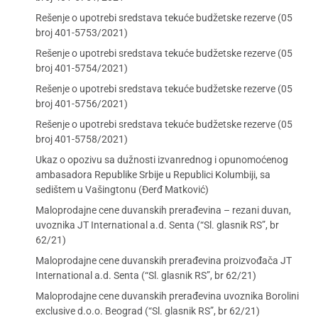
Rešenje o upotrebi sredstava tekuće budžetske rezerve (05
broj 401-5753/2021)
Rešenje o upotrebi sredstava tekuće budžetske rezerve (05
broj 401-5754/2021)
Rešenje o upotrebi sredstava tekuće budžetske rezerve (05
broj 401-5756/2021)
Rešenje o upotrebi sredstava tekuće budžetske rezerve (05
broj 401-5758/2021)
Ukaz o opozivu sa dužnosti izvanrednog i opunomoćenog
ambasadora Republike Srbije u Republici Kolumbiji, sa
sedištem u Vašingtonu (Đerđ Matković)
Maloprodajne cene duvanskih prerađevina – rezani duvan,
uvoznika JT International a.d. Senta (“Sl. glasnik RS”, br
62/21)
Maloprodajne cene duvanskih prerađevina proizvođača JT
International a.d. Senta (“Sl. glasnik RS”, br 62/21)
Maloprodajne cene duvanskih prerađevina uvoznika Borolini
exclusive d.o.o. Beograd (“Sl. glasnik RS”, br 62/21)