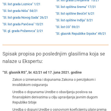
"Sl. list grada Zrenjanina" 15/21
"Sl. list grada Loznice" 1/21
"Sl. list opština Srema" 17/21
"Sl. list grada Niša" 54/21
"Sl. list opštine Beočin" 6/21
"Sl. list grada Novog Sada" 26/21
"Sl. list opštine Inđija" 3/21
"Sl. list grada Pančeva" 13/21
"Sl. list CG" 59/21
"Sl. gl. grada Požarevca" 2/21
"Sl. glasnik Republike Srpske" 49/21
Spisak propisa po poslednjim glasilima koja se
nalaze u Ekspertu:
“Sl. glasnik RS”, br. 62/21 od 17. juna 2021. godine
Zakon o izmenama i dopunama Zakona o penzijskom i
invalidskom osiguranju
Uredba o dopunama Uredbe o obavljanju poslova sa
finansijskim derivatima u cilju upravljanja javnim dugom
Republike Srbije
Uredba o dopuni Uredbe o osnovnom koeficijentu plate prema