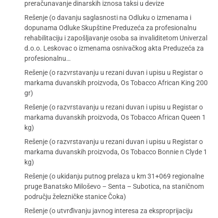
preračunavanje dinarskih iznosa taksi u devize
Rešenje (o davanju saglasnosti na Odluku o izmenama i
dopunama Odluke Skupštine Preduzeća za profesionalnu
rehabilitaciju i zapošljavanje osoba sa invaliditetom Univerzal
d.o.o. Leskovac o izmenama osnivačkog akta Preduzeća za
profesionalnu…
Rešenje (o razvrstavanju u rezani duvan i upisu u Registar o
markama duvanskih proizvoda, Os Tobacco African King 200
gr)
Rešenje (o razvrstavanju u rezani duvan i upisu u Registar o
markama duvanskih proizvoda, Os Tobacco African Queen 1
kg)
Rešenje (o razvrstavanju u rezani duvan i upisu u Registar o
markama duvanskih proizvoda, Os Tobacco Bonnie n Clyde 1
kg)
Rešenje (o ukidanju putnog prelaza u km 31+069 regionalne
pruge Banatsko Miloševo – Senta – Subotica, na staničnom
području železničke stanice Čoka)
Rešenje (o utvrđivanju javnog interesa za eksproprijaciju