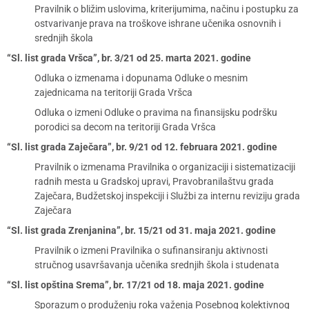
Pravilnik o bližim uslovima, kriterijumima, načinu i postupku za
ostvarivanje prava na troškove ishrane učenika osnovnih i
srednjih škola
“Sl. list grada Vršca”, br. 3/21 od 25. marta 2021. godine
Odluka o izmenama i dopunama Odluke o mesnim
zajednicama na teritoriji Grada Vršca
Odluka o izmeni Odluke o pravima na finansijsku podršku
porodici sa decom na teritoriji Grada Vršca
“Sl. list grada Zaječara”, br. 9/21 od 12. februara 2021. godine
Pravilnik o izmenama Pravilnika o organizaciji i sistematizaciji
radnih mesta u Gradskoj upravi, Pravobranilaštvu grada
Zaječara, Budžetskoj inspekciji i Službi za internu reviziju grada
Zaječara
“Sl. list grada Zrenjanina”, br. 15/21 od 31. maja 2021. godine
Pravilnik o izmeni Pravilnika o sufinansiranju aktivnosti
stručnog usavršavanja učenika srednjih škola i studenata
“Sl. list opština Srema”, br. 17/21 od 18. maja 2021. godine
Sporazum o produženju roka važenja Posebnog kolektivnog