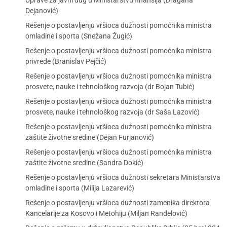
Uprave za javni dug u Ministarstvu finansija (Dragana
Dejanović)
Rešenje o postavljenju vršioca dužnosti pomoćnika ministra
omladine i sporta (Snežana Žugić)
Rešenje o postavljenju vršioca dužnosti pomoćnika ministra
privrede (Branislav Pejčić)
Rešenje o postavljenju vršioca dužnosti pomoćnika ministra
prosvete, nauke i tehnološkog razvoja (dr Bojan Tubić)
Rešenje o postavljenju vršioca dužnosti pomoćnika ministra
prosvete, nauke i tehnološkog razvoja (dr Saša Lazović)
Rešenje o postavljenju vršioca dužnosti pomoćnika ministra
zaštite životne sredine (Dejan Furjanović)
Rešenje o postavljenju vršioca dužnosti pomoćnika ministra
zaštite životne sredine (Sandra Dokić)
Rešenje o postavljenju vršioca dužnosti sekretara Ministarstva
omladine i sporta (Milija Lazarević)
Rešenje o postavljenju vršioca dužnosti zamenika direktora
Kancelarije za Kosovo i Metohiju (Miljan Ranđelović)