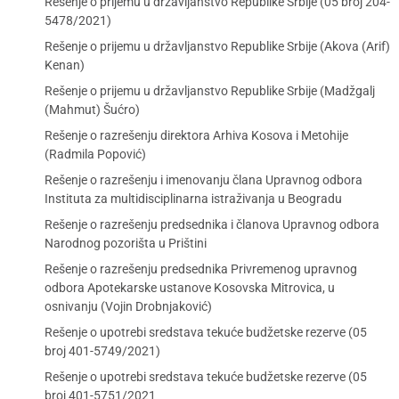
Rešenje o prijemu u državljanstvo Republike Srbije (05 broj 204-
5478/2021)
Rešenje o prijemu u državljanstvo Republike Srbije (Akova (Arif)
Kenan)
Rešenje o prijemu u državljanstvo Republike Srbije (Madžgalj
(Mahmut) Šućro)
Rešenje o razrešenju direktora Arhiva Kosova i Metohije
(Radmila Popović)
Rešenje o razrešenju i imenovanju člana Upravnog odbora
Instituta za multidisciplinarna istraživanja u Beogradu
Rešenje o razrešenju predsednika i članova Upravnog odbora
Narodnog pozorišta u Prištini
Rešenje o razrešenju predsednika Privremenog upravnog
odbora Apotekarske ustanove Kosovska Mitrovica, u
osnivanju (Vojin Drobnjaković)
Rešenje o upotrebi sredstava tekuće budžetske rezerve (05
broj 401-5749/2021)
Rešenje o upotrebi sredstava tekuće budžetske rezerve (05
broj 401-5751/2021