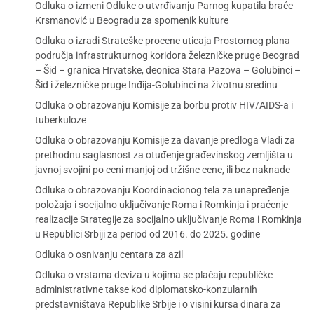
Odluka o izmeni Odluke o utvrđivanju Parnog kupatila braće
Krsmanović u Beogradu za spomenik kulture
Odluka o izradi Strateške procene uticaja Prostornog plana
područja infrastrukturnog koridora železničke pruge Beograd
– Šid – granica Hrvatske, deonica Stara Pazova – Golubinci –
Šid i železničke pruge Inđija-Golubinci na životnu sredinu
Odluka o obrazovanju Komisije za borbu protiv HIV/AIDS-a i
tuberkuloze
Odluka o obrazovanju Komisije za davanje predloga Vladi za
prethodnu saglasnost za otuđenje građevinskog zemljišta u
javnoj svojini po ceni manjoj od tržišne cene, ili bez naknade
Odluka o obrazovanju Koordinacionog tela za unapređenje
položaja i socijalno uključivanje Roma i Romkinja i praćenje
realizacije Strategije za socijalno uključivanje Roma i Romkinja
u Republici Srbiji za period od 2016. do 2025. godine
Odluka o osnivanju centara za azil
Odluka o vrstama deviza u kojima se plaćaju republičke
administrativne takse kod diplomatsko-konzularnih
predstavništava Republike Srbije i o visini kursa dinara za