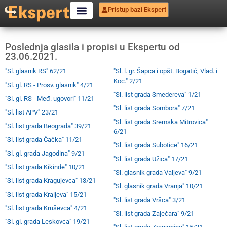
Pristup bazi Ekspert
Poslednja glasila i propisi u Ekspertu od
23.06.2021.
"Sl. glasnik RS" 62/21
"Sl. l. gr. Šapca i opšt. Bogatić, Vlad. i
Koc." 2/21
"Sl. gl. RS - Prosv. glasnik" 4/21
"Sl. list grada Smedereva" 1/21
"Sl. gl. RS - Međ. ugovori" 11/21
"Sl. list grada Sombora" 7/21
"Sl. list APV" 23/21
"Sl. list grada Sremska Mitrovica"
"Sl. list grada Beograda" 39/21
6/21
"Sl. list grada Čačka" 11/21
"Sl. list grada Subotice" 16/21
"Sl. gl. grada Jagodina" 9/21
"Sl. list grada Užica" 17/21
"Sl. list grada Kikinde" 10/21
"Sl. glasnik grada Valjeva" 9/21
"Sl. list grada Kragujevca" 13/21
"Sl. glasnik grada Vranja" 10/21
"Sl. list grada Kraljeva" 15/21
"Sl. list grada Vršca" 3/21
"Sl. list grada Kruševca" 4/21
"Sl. list grada Zaječara" 9/21
"Sl. gl. grada Leskovca" 19/21