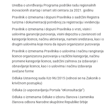
Uredba o utvrđivanju Programa podrške radu regionalnih
inovacionih startap i smart siti centara za 2021. godinu
Pravilnik o izmenama i dopuni Pravilnika o sadržini Registra
turizma i dokumentaciji potrebnoj za registraciju i evidenciju
Pravilnik o izmenama i dopuni Pravilnika o vrsti, visini i
uslovima garancije putovanja, visini depozita u zavisnosti od
kategorije licence, načinu aktiviranja, nameni sredstava, kao i o
drugim uslovima koje mora da ispuni organizator putovanja
Pravilnik o izmenama Pravilnika o uslovima i načinu rangiranja
licence organizatora putovanja u različite kategorije, načinu
promene kategorije licence, sadržini zahteva za izdavanje i
obnavljanje licence, kao i o uslovima i načinu izdavanja
svečane forme
Odluka Ustavnog suda IUz-96/2015 (odnosi se na Zakonik o
krivičnom postupku)
Odluka (o uspostavljanju Portala “eKonsultacije”)
Odluka o izmenama Odluke o izboru članova i zamenika
članova odbora Narodne skupštine Republike Srbije