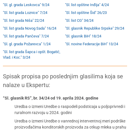
"Sl. gl. grada Leskovca" 9/24
"Sl. list opštine Inđija" 4/24
"Sl. list grada Loznice" 7/24
"Sl. list opštine Šid" 26/23
"Sl. list grada Niša" 22/24
"Sl. list CG" 34/24
"Sl. list grada Novog Sada" 16/24
"Sl. glasnik Republike Srpske" 29/24
"Sl. list grada Pančeva" 7/24
"Sl. glasnik BiH" 18/24
"Sl. gl. grada Požarevca" 1/24
"Sl. novine Federacije BiH" 13/24
"Sl. list grada Šapca i opšt. Bogatić,
Vlad. i Koc." 3/24
Spisak propisa po poslednjim glasilima koja se
nalaze u Ekspertu:
“Sl. glasnik RS”, br. 34/24 od 19. aprila 2024. godine
Uredba o izmeni Uredbe o raspodeli podsticaja u poljoprivredi i
ruralnom razvoju u 2024. godini
Uredba o izmeni Uredbe o vanrednoj interventnoj meri podrške
proizvođačima konditorskih proizvoda za otkup mleka u prahu