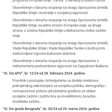
programu Evropske unije “Carina” o saradnji u oblasti carina
Obaveštenje o datumu stupanja na snagu Sporazuma između
Republike Srbije i Australije o socijalnoj sigurnosti
Obaveštenje o datumu stupanja na snagu Sporazuma između
Republike Srbije, sa jedne strane i Evropske unije, sa druge
strane, o učešću Republike Srbije u Mehanizmu civilne zaštite
Unije
Obaveštenje o datumu stupanja na snagu Sporazuma između
Vlade Republike Srbije i Vlade Republike Turske o borbi protiv
nedozvoljene trgovine kulturnim dobrima
Obaveštenje o datumu stupanja na snagu Sporazuma o
mehanizmima prehrambene sigurnosti na Zapadnom Balkanu
“Sl. list APV”, br. 12/24 od 28. februara 2024. godine
Pravilnik o postupku i kriterijumima za dodelu sredstava
pokrajinskog sekretarijata za socijalnu politiku, demografiju i
ravnopravnost polova udruženjima građana za oblast
socijalne zaštite i zaštite lica sa invaliditetom, boračko-
invalidske zaštite,…
“Sl. list grada Beograda”, br. 35/24 od 29. marta 2024. godine