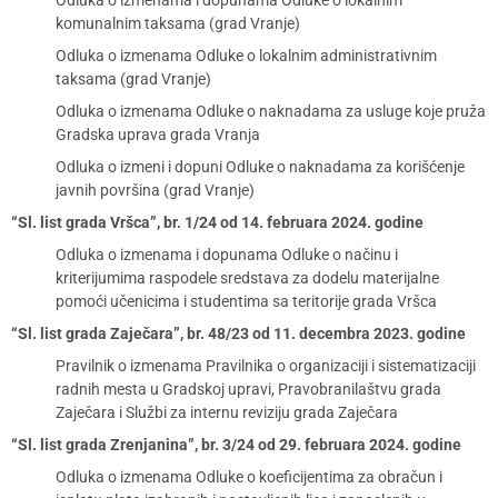
Odluka o izmenama i dopunama Odluke o lokalnim
komunalnim taksama (grad Vranje)
Odluka o izmenama Odluke o lokalnim administrativnim
taksama (grad Vranje)
Odluka o izmenama Odluke o naknadama za usluge koje pruža
Gradska uprava grada Vranja
Odluka o izmeni i dopuni Odluke o naknadama za korišćenje
javnih površina (grad Vranje)
“Sl. list grada Vršca”, br. 1/24 od 14. februara 2024. godine
Odluka o izmenama i dopunama Odluke o načinu i
kriterijumima raspodele sredstava za dodelu materijalne
pomoći učenicima i studentima sa teritorije grada Vršca
“Sl. list grada Zaječara”, br. 48/23 od 11. decembra 2023. godine
Pravilnik o izmenama Pravilnika o organizaciji i sistematizaciji
radnih mesta u Gradskoj upravi, Pravobranilaštvu grada
Zaječara i Službi za internu reviziju grada Zaječara
“Sl. list grada Zrenjanina”, br. 3/24 od 29. februara 2024. godine
Odluka o izmenama Odluke o koeficijentima za obračun i