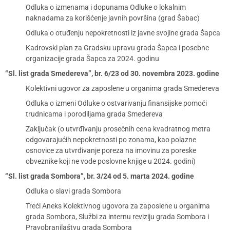
Odluka o izmenama i dopunama Odluke o lokalnim
naknadama za korišćenje javnih površina (grad Šabac)
Odluka o otuđenju nepokretnosti iz javne svojine grada Šapca
Kadrovski plan za Gradsku upravu grada Šapca i posebne
organizacije grada Šapca za 2024. godinu
“Sl. list grada Smedereva”, br. 6/23 od 30. novembra 2023. godine
Kolektivni ugovor za zaposlene u organima grada Smedereva
Odluka o izmeni Odluke o ostvarivanju finansijske pomoći
trudnicama i porodiljama grada Smedereva
Zaključak (o utvrđivanju prosečnih cena kvadratnog metra
odgovarajućih nepokretnosti po zonama, kao polazne
osnovice za utvrđivanje poreza na imovinu za poreske
obveznike koji ne vode poslovne knjige u 2024. godini)
“Sl. list grada Sombora”, br. 3/24 od 5. marta 2024. godine
Odluka o slavi grada Sombora
Treći Aneks Kolektivnog ugovora za zaposlene u organima
grada Sombora, Službi za internu reviziju grada Sombora i
Pravobranilaštvu grada Sombora