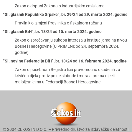
Zakon o dopuni Zakona o industrijskim emisijama
“Sl. glasnik Republike Srpske”, br. 29/24 od 29. marta 2024. godine
Pravilnik o izmjeni Pravilnika o fiskalnom računu
“Sl. glasnik BiH”, br. 18/24 od 15. marta 2024. godine
Zakon o sprečavanju sukoba interesa u institucijama na nivou
Bosne i Hercegovine (U PRIMENI: od 24. septembra 2024.
godine)
“Sl. novine Federacije BiH”, br. 13/24 od 16. februara 2024. godine
Zakon o posebnom Registru lica pravomoćno osuđenih za
krivična djela protiv polne slobode i morala prema djeci i
maloljetnicima u Federaciji Bosne i Hercegovine
© 2004 CEKOS IN D.O.O. – Privredno društvo za izdavačku delatnost i