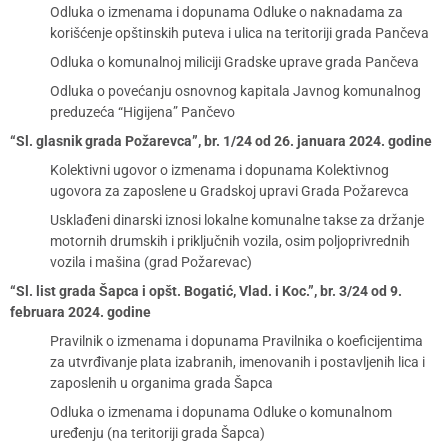
Odluka o izmenama i dopunama Odluke o naknadama za
korišćenje opštinskih puteva i ulica na teritoriji grada Pančeva
Odluka o komunalnoj miliciji Gradske uprave grada Pančeva
Odluka o povećanju osnovnog kapitala Javnog komunalnog
preduzeća “Higijena” Pančevo
“Sl. glasnik grada Požarevca”, br. 1/24 od 26. januara 2024. godine
Kolektivni ugovor o izmenama i dopunama Kolektivnog
ugovora za zaposlene u Gradskoj upravi Grada Požarevca
Usklađeni dinarski iznosi lokalne komunalne takse za držanje
motornih drumskih i priključnih vozila, osim poljoprivrednih
vozila i mašina (grad Požarevac)
“Sl. list grada Šapca i opšt. Bogatić, Vlad. i Koc.”, br. 3/24 od 9.
februara 2024. godine
Pravilnik o izmenama i dopunama Pravilnika o koeficijentima
za utvrđivanje plata izabranih, imenovanih i postavljenih lica i
zaposlenih u organima grada Šapca
Odluka o izmenama i dopunama Odluke o komunalnom
uređenju (na teritoriji grada Šapca)