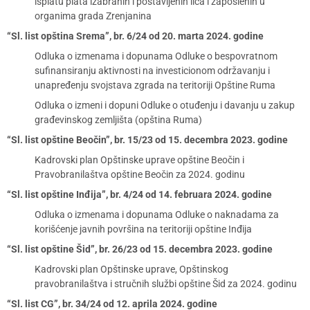
isplatu plata izabranih i postavljenih lica i zaposlenih u
organima grada Zrenjanina
“Sl. list opština Srema”, br. 6/24 od 20. marta 2024. godine
Odluka o izmenama i dopunama Odluke o bespovratnom
sufinansiranju aktivnosti na investicionom održavanju i
unapređenju svojstava zgrada na teritoriji Opštine Ruma
Odluka o izmeni i dopuni Odluke o otuđenju i davanju u zakup
građevinskog zemljišta (opština Ruma)
“Sl. list opštine Beočin”, br. 15/23 od 15. decembra 2023. godine
Kadrovski plan Opštinske uprave opštine Beočin i
Pravobranilaštva opštine Beočin za 2024. godinu
“Sl. list opštine Inđija”, br. 4/24 od 14. februara 2024. godine
Odluka o izmenama i dopunama Odluke o naknadama za
korišćenje javnih površina na teritoriji opštine Inđija
“Sl. list opštine Šid”, br. 26/23 od 15. decembra 2023. godine
Kadrovski plan Opštinske uprave, Opštinskog
pravobranilaštva i stručnih službi opštine Šid za 2024. godinu
“Sl. list CG”, br. 34/24 od 12. aprila 2024. godine