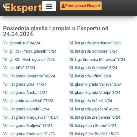
Pristup bazi Ekspert
Poslednja glasila i propisi u Ekspertu od
24.04.2024.
"Sl. glasnik RS" 34/24
"Sl. list grada Smedereva" 6/23
"Sl. gl. RS - Prosv. glasnik" 3/24
"Sl. list grada Sombora" 3/24
"Sl. gl. RS - Međ. ugovori" 7/23
"Sl. l. gr. Sremska Mitrovica" 1/24
"Sl. list APV" 12/24
"Sl. list grada Subotice" 8/24
"Sl. list grada Beograda" 35/24
"Sl. list grada Užica" 5/24
"Sl. list grada Bora" 14/24
"Sl. glasnik grada Valjeva" 5/24
"Sl. list grada Čačka" 2/24
"Sl. glasnik grada Vranja" 3/24
"Sl. gl. grada Jagodina" 27/23
"Sl. list grada Vršca" 1/24
"Sl. list grada Kikinde" 3/24
"Sl. list grada Zaječara" 48/23
"Sl. list grada Kragujevca" 14/24
"Sl. list grada Zrenjanina" 3/24
"Sl. list grada Kraljeva" 13/24
"Sl. list opština Srema" 6/24
"Sl. list grada Kruševca" 21/23
"Sl. list opštine Beočin" 15/23