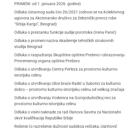
PRIMENI: od 1. januara 2026. godine)
Odluka Ustavnog suda IUo-26/2021 (odnosi se na Kolektivnog
ugovora za Akcionarsko društvo za železnički prevoz robe
“Srbija Kargo”, Beograd)
Odluka o prestanku funkcije sudije porotnika (Irena Panić)
Odluka o promeni naziva Akademije tehničkih strukovnih
studija Beograd
Odluka o raspuštanju Skupštine opštine Preševo i obrazovanju
Privremenog organa opštine Preševo
Odluka o utvrđivanju Centra Perleza za prostorno kulturno-
istorijsku celinu
Odluka o utvrđivanju Ulice braće Radić u Subotici za kulturno
dobro – prostorno kulturno-istorijsku celinu od velikog značaja
Odluka o utvrđivanju Vodenica na Gornjodušničkoj reci za
prostorno kulturno-istorijsku celinu
Odluka o visini naknade za rad članova Saveta za Nacionalni
okvir kvalifikacija Republike Srbije
Rešenje (o razrešenje dužnosti sudskog veštaka, Ugrinović