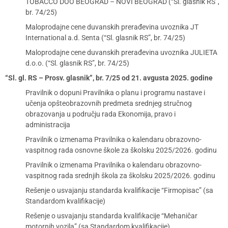
TOBACCO DOO BEOGRAD – NOVI BEOGRAD (“Sl. glasnik RS”,
br. 74/25)
Maloprodajne cene duvanskih prerađevina uvoznika JT
International a.d. Senta (“Sl. glasnik RS”, br. 74/25)
Maloprodajne cene duvanskih prerađevina uvoznika JULIETA
d.o.o. (“Sl. glasnik RS”, br. 74/25)
“Sl. gl. RS – Prosv. glasnik”, br. 7/25 od 21. avgusta 2025. godine
Pravilnik o dopuni Pravilnika o planu i programu nastave i
učenja opšteobrazovnih predmeta srednjeg stručnog
obrazovanja u području rada Ekonomija, pravo i
administracija
Pravilnik o izmenama Pravilnika o kalendaru obrazovno-
vaspitnog rada osnovne škole za školsku 2025/2026. godinu
Pravilnik o izmenama Pravilnika o kalendaru obrazovno-
vaspitnog rada srednjih škola za školsku 2025/2026. godinu
Rešenje o usvajanju standarda kvalifikacije “Firmopisac” (sa
Standardom kvalifikacije)
Rešenje o usvajanju standarda kvalifikacije “Mehaničar
motornih vozila” (sa Standardom kvalifikacije)