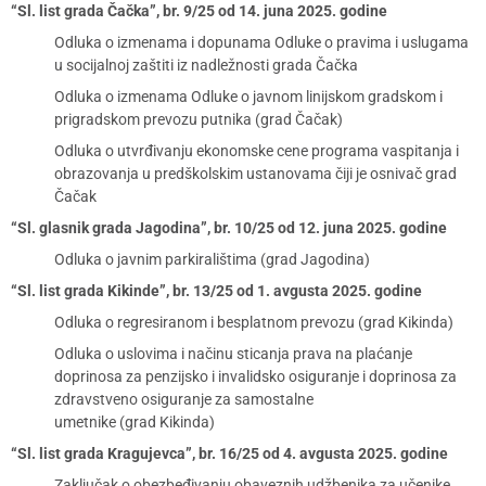
“Sl. list grada Čačka”, br. 9/25 od 14. juna 2025. godine
Odluka o izmenama i dopunama Odluke o pravima i uslugama
u socijalnoj zaštiti iz nadležnosti grada Čačka
Odluka o izmenama Odluke o javnom linijskom gradskom i
prigradskom prevozu putnika (grad Čačak)
Odluka o utvrđivanju ekonomske cene programa vaspitanja i
obrazovanja u predškolskim ustanovama čiji je osnivač grad
Čačak
“Sl. glasnik grada Jagodina”, br. 10/25 od 12. juna 2025. godine
Odluka o javnim parkiralištima (grad Jagodina)
“Sl. list grada Kikinde”, br. 13/25 od 1. avgusta 2025. godine
Odluka o regresiranom i besplatnom prevozu (grad Kikinda)
Odluka o uslovima i načinu sticanja prava na plaćanje
doprinosa za penzijsko i invalidsko osiguranje i doprinosa za
zdravstveno osiguranje za samostalne
umetnike (grad Kikinda)
“Sl. list grada Kragujevca”, br. 16/25 od 4. avgusta 2025. godine
Zaključak o obezbeđivanju obaveznih udžbenika za učenike