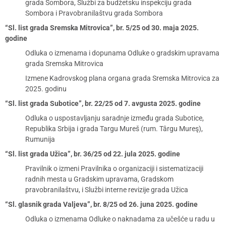
grada Sombora, Službi za budžetsku inspekciju grada
Sombora i Pravobranilaštvu grada Sombora
“Sl. list grada Sremska Mitrovica”, br. 5/25 od 30. maja 2025.
godine
Odluka o izmenama i dopunama Odluke o gradskim upravama
grada Sremska Mitrovica
Izmene Kadrovskog plana organa grada Sremska Mitrovica za
2025. godinu
“Sl. list grada Subotice”, br. 22/25 od 7. avgusta 2025. godine
Odluka o uspostavljanju saradnje između grada Subotice,
Republika Srbija i grada Targu Mureš (rum. Târgu Mureş),
Rumunija
“Sl. list grada Užica”, br. 36/25 od 22. jula 2025. godine
Pravilnik o izmeni Pravilnika o organizaciji i sistematizaciji
radnih mesta u Gradskim upravama, Gradskom
pravobranilaštvu, i Službi interne revizije grada Užica
“Sl. glasnik grada Valjeva”, br. 8/25 od 26. juna 2025. godine
Odluka o izmenama Odluke o naknadama za učešće u radu u