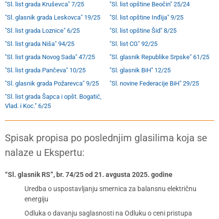
"Sl. list grada Kruševca" 7/25
"Sl. list opštine Beočin" 25/24
"Sl. glasnik grada Leskovca" 19/25
"Sl. list opštine Inđija" 9/25
"Sl. list grada Loznice" 6/25
"Sl. list opštine Šid" 8/25
"Sl. list grada Niša" 94/25
"Sl. list CG" 92/25
"Sl. list grada Novog Sada" 47/25
"Sl. glasnik Republike Srpske" 61/25
"Sl. list grada Pančeva" 10/25
"Sl. glasnik BiH" 12/25
"Sl. glasnik grada Požarevca" 9/25
"Sl. novine Federacije BiH" 29/25
"Sl. list grada Šapca i opšt. Bogatić,
Vlad. i Koc." 6/25
Spisak propisa po poslednjim glasilima koja se
nalaze u Ekspertu:
“Sl. glasnik RS”, br. 74/25 od 21. avgusta 2025. godine
Uredba o uspostavljanju smernica za balansnu električnu
energiju
Odluka o davanju saglasnosti na Odluku o ceni pristupa