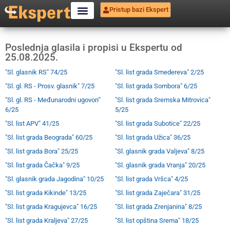
Pristup bazi Ekspert
Poslednja glasila i propisi u Ekspertu od
25.08.2025.
"Sl. glasnik RS" 74/25
"Sl. list grada Smedereva" 2/25
"Sl. gl. RS - Prosv. glasnik" 7/25
"Sl. list grada Sombora" 6/25
"Sl. gl. RS - Međunarodni ugovori"
"Sl. list grada Sremska Mitrovica"
6/25
5/25
"Sl. list APV" 41/25
"Sl. list grada Subotice" 22/25
"Sl. list grada Beograda" 60/25
"Sl. list grada Užica" 36/25
"Sl. list grada Bora" 25/25
"Sl. glasnik grada Valjeva" 8/25
"Sl. list grada Čačka" 9/25
"Sl. glasnik grada Vranja" 20/25
"Sl. glasnik grada Jagodina" 10/25
"Sl. list grada Vršca" 4/25
"Sl. list grada Kikinde" 13/25
"Sl. list grada Zaječara" 31/25
"Sl. list grada Kragujevca" 16/25
"Sl. list grada Zrenjanina" 8/25
"Sl. list grada Kraljeva" 27/25
"Sl. list opština Srema" 18/25