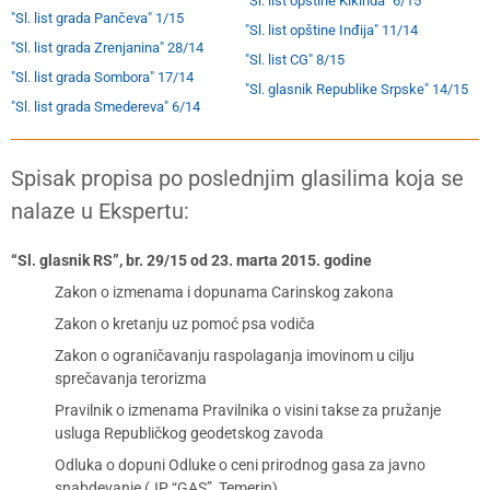
"Sl. list opštine Kikinda" 6/15
"Sl. list grada Pančeva" 1/15
"Sl. list opštine Inđija" 11/14
"Sl. list grada Zrenjanina" 28/14
"Sl. list CG" 8/15
"Sl. list grada Sombora" 17/14
"Sl. glasnik Republike Srpske" 14/15
"Sl. list grada Smedereva" 6/14
Spisak propisa po poslednjim glasilima koja se
nalaze u Ekspertu:
“Sl. glasnik RS”, br. 29/15 od 23. marta 2015. godine
Zakon o izmenama i dopunama Carinskog zakona
Zakon o kretanju uz pomoć psa vodiča
Zakon o ograničavanju raspolaganja imovinom u cilju
sprečavanja terorizma
Pravilnik o izmenama Pravilnika o visini takse za pružanje
usluga Republičkog geodetskog zavoda
Odluka o dopuni Odluke o ceni prirodnog gasa za javno
snabdevanje (JP “GAS”, Temerin)