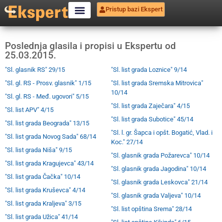
Pristup bazi Ekspert
Poslednja glasila i propisi u Ekspertu od
25.03.2015.
"Sl. glasnik RS" 29/15
"Sl. list grada Loznice" 9/14
"Sl. gl. RS - Prosv. glasnik" 1/15
"Sl. list grada Sremska Mitrovica"
10/14
"Sl. gl. RS - Međ. ugovori" 5/15
"Sl. list grada Zaječara" 4/15
"Sl. list APV" 4/15
"Sl. list grada Subotice" 45/14
"Sl. list grada Beograda" 13/15
"Sl. l. gr. Šapca i opšt. Bogatić, Vlad. i
"Sl. list grada Novog Sada" 68/14
Koc." 27/14
"Sl. list grada Niša" 9/15
"Sl. glasnik grada Požarevca" 10/14
"Sl. list grada Kragujevca" 43/14
"Sl. glasnik grada Jagodina" 10/14
"Sl. list grada Čačka" 10/14
"Sl. glasnik grada Leskovca" 21/14
"Sl. list grada Kruševca" 4/14
"Sl. glasnik grada Valjeva" 10/14
"Sl. list grada Kraljeva" 3/15
"Sl. list opština Srema" 28/14
"Sl. list grada Užica" 41/14