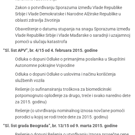
Zakon o potvrđivanju Sporazuma između Vlade Republike
Srbije i Vlade Demokratske i Narodne Alžirske Republike u
oblasti zdravlja životinja
Obaveštenje o datumu stupanja na snagu Sporazuma između
Vlade Republike Srbije i Vlade Mađarske o saradnji i uzajamnoj
pomoći u slučaju katastrofa
“Sl. list APV”, br. 4/15 od 4. februara 2015. godine
Odluka o dopuni Odluke o primanjima poslanika u Skupštini
Autonomne pokrajine Vojvodine
Odluka o dopuni Odluke o uslovima i načinu korišćenja
službenih vozila
Rešenje (o sufinansiranju troškova za biomedicinski
potpomognuto oplođenje za drugo, treće i svako naredno dete
za 2015. godinu)
Rešenje (o utvrđivanju nominalnog iznosa novčane pomoći
porodici u kojoj se rodi treće dete za 2015. godinu)
“Sl. list grada Beograda”, br. 13/15 od 9. marta 2015. godine
Rešenje o dopuni Rešenja o utvrđivanju iznosa prosečne cene