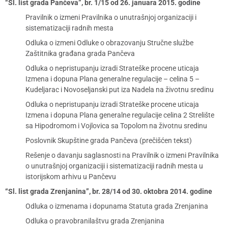
“Sl. list grada Pančeva”, br. 1/15 od 26. januara 2015. godine
Pravilnik o izmeni Pravilnika o unutrašnjoj organizaciji i
sistematizaciji radnih mesta
Odluka o izmeni Odluke o obrazovanju Stručne službe
Zaštitnika građana grada Pančeva
Odluka o nepristupanju izradi Strateške procene uticaja
Izmena i dopuna Plana generalne regulacije – celina 5 –
Kudeljarac i Novoseljanski put iza Nadela na životnu sredinu
Odluka o nepristupanju izradi Strateške procene uticaja
Izmena i dopuna Plana generalne regulacije celina 2 Strelište
sa Hipodromom i Vojlovica sa Topolom na životnu sredinu
Poslovnik Skupštine grada Pančeva (prečišćen tekst)
Rešenje o davanju saglasnosti na Pravilnik o izmeni Pravilnika
o unutrašnjoj organizaciji i sistematizaciji radnih mesta u
istorijskom arhivu u Pančevu
“Sl. list grada Zrenjanina”, br. 28/14 od 30. oktobra 2014. godine
Odluka o izmenama i dopunama Statuta grada Zrenjanina
Odluka o pravobranilaštvu grada Zrenjanina