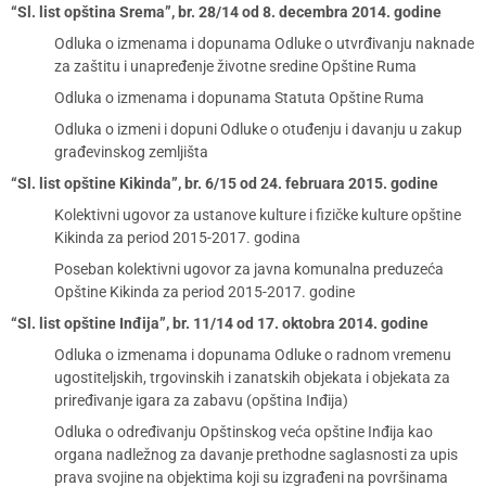
“Sl. list opština Srema”, br. 28/14 od 8. decembra 2014. godine
Odluka o izmenama i dopunama Odluke o utvrđivanju naknade
za zaštitu i unapređenje životne sredine Opštine Ruma
Odluka o izmenama i dopunama Statuta Opštine Ruma
Odluka o izmeni i dopuni Odluke o otuđenju i davanju u zakup
građevinskog zemljišta
“Sl. list opštine Kikinda”, br. 6/15 od 24. februara 2015. godine
Kolektivni ugovor za ustanove kulture i fizičke kulture opštine
Kikinda za period 2015-2017. godina
Poseban kolektivni ugovor za javna komunalna preduzeća
Opštine Kikinda za period 2015-2017. godine
“Sl. list opštine Inđija”, br. 11/14 od 17. oktobra 2014. godine
Odluka o izmenama i dopunama Odluke o radnom vremenu
ugostiteljskih, trgovinskih i zanatskih objekata i objekata za
priređivanje igara za zabavu (opština Inđija)
Odluka o određivanju Opštinskog veća opštine Inđija kao
organa nadležnog za davanje prethodne saglasnosti za upis
prava svojine na objektima koji su izgrađeni na površinama