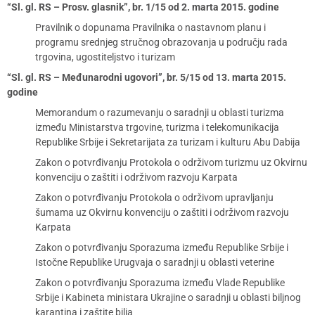
“Sl. gl. RS – Prosv. glasnik”, br. 1/15 od 2. marta 2015. godine
Pravilnik o dopunama Pravilnika o nastavnom planu i
programu srednjeg stručnog obrazovanja u području rada
trgovina, ugostiteljstvo i turizam
“Sl. gl. RS – Međunarodni ugovori”, br. 5/15 od 13. marta 2015.
godine
Memorandum o razumevanju o saradnji u oblasti turizma
između Ministarstva trgovine, turizma i telekomunikacija
Republike Srbije i Sekretarijata za turizam i kulturu Abu Dabija
Zakon o potvrđivanju Protokola o održivom turizmu uz Okvirnu
konvenciju o zaštiti i održivom razvoju Karpata
Zakon o potvrđivanju Protokola o održivom upravljanju
šumama uz Okvirnu konvenciju o zaštiti i održivom razvoju
Karpata
Zakon o potvrđivanju Sporazuma između Republike Srbije i
Istočne Republike Urugvaja o saradnji u oblasti veterine
Zakon o potvrđivanju Sporazuma između Vlade Republike
Srbije i Kabineta ministara Ukrajine o saradnji u oblasti biljnog
karantina i zaštite bilja