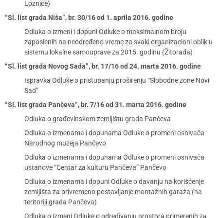
Loznice)
“Sl. list grada Niša”, br. 30/16 od 1. aprila 2016. godine
Odluka o izmeni i dopuni Odluke o maksimalnom broju
zaposlenih na neodređeno vreme za svaki organizacioni oblik u
sistemu lokalne samouprave za 2015. godinu (Žitorađa)
“Sl. list grada Novog Sada”, br. 17/16 od 24. marta 2016. godine
Ispravka Odluke o pristupanju proširenju “Slobodne zone Novi
Sad”
“Sl. list grada Pančeva”, br. 7/16 od 31. marta 2016. godine
Odluka o građevinskom zemljištu grada Pančeva
Odluka o izmenama i dopunama Odluke o promeni osnivača
Narodnog muzeja Pančevo
Odluka o izmenama i dopunama Odluke o promeni osnivača
ustanove “Centar za kulturu Pančeva” Pančevo
Odluka o izmenama i dopuni Odluke o davanju na korišćenje
zemljišta za privremeno postavljanje montažnih garaža (na
teritoriji grada Pančeva)
Odluka o izmeni Odluke o određivanju prostora primerenih za