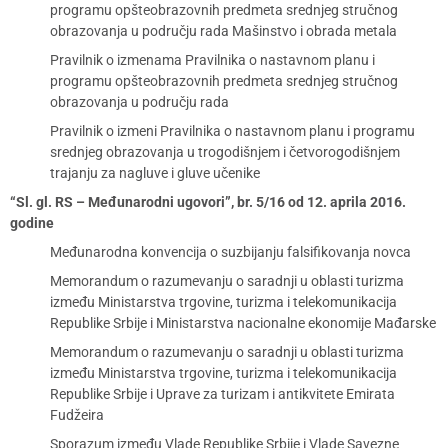
programu opšteobrazovnih predmeta srednjeg stručnog
obrazovanja u području rada Mašinstvo i obrada metala
Pravilnik o izmenama Pravilnika o nastavnom planu i
programu opšteobrazovnih predmeta srednjeg stručnog
obrazovanja u području rada
Pravilnik o izmeni Pravilnika o nastavnom planu i programu
srednjeg obrazovanja u trogodišnjem i četvorogodišnjem
trajanju za nagluve i gluve učenike
“Sl. gl. RS – Međunarodni ugovori”, br. 5/16 od 12. aprila 2016.
godine
Međunarodna konvencija o suzbijanju falsifikovanja novca
Memorandum o razumevanju o saradnji u oblasti turizma
između Ministarstva trgovine, turizma i telekomunikacija
Republike Srbije i Ministarstva nacionalne ekonomije Mađarske
Memorandum o razumevanju o saradnji u oblasti turizma
između Ministarstva trgovine, turizma i telekomunikacija
Republike Srbije i Uprave za turizam i antikvitete Emirata
Fudžeira
Sporazum između Vlade Republike Srbije i Vlade Savezne