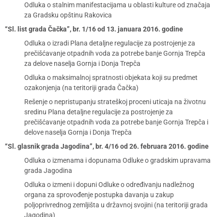
Odluka o stalnim manifestacijama u oblasti kulture od značaja
za Gradsku opštinu Rakovica
“Sl. list grada Čačka”, br. 1/16 od 13. januara 2016. godine
Odluka o izradi Plana detaljne regulacije za postrojenje za
prečišćavanje otpadnih voda za potrebe banje Gornja Trepča
za delove naselja Gornja i Donja Trepča
Odluka o maksimalnoj spratnosti objekata koji su predmet
ozakonjenja (na teritoriji grada Čačka)
Rešenje o nepristupanju strateškoj proceni uticaja na životnu
sredinu Plana detaljne regulacije za postrojenje za
prečišćavanje otpadnih voda za potrebe banje Gornja Trepča i
delove naselja Gornja i Donja Trepča
“Sl. glasnik grada Jagodina”, br. 4/16 od 26. februara 2016. godine
Odluka o izmenama i dopunama Odluke o gradskim upravama
grada Jagodina
Odluka o izmeni i dopuni Odluke o određivanju nadležnog
organa za sprovođenje postupka davanja u zakup
poljoprivrednog zemljišta u državnoj svojini (na teritoriji grada
Jagodina)