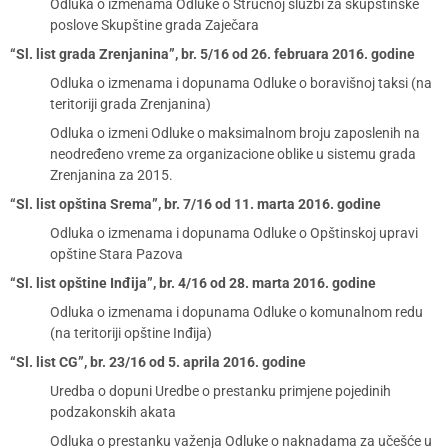
Odluka o izmenama Odluke o Stručnoj službi za skupštinske
poslove Skupštine grada Zaječara
“Sl. list grada Zrenjanina”, br. 5/16 od 26. februara 2016. godine
Odluka o izmenama i dopunama Odluke o boravišnoj taksi (na
teritoriji grada Zrenjanina)
Odluka o izmeni Odluke o maksimalnom broju zaposlenih na
neodređeno vreme za organizacione oblike u sistemu grada
Zrenjanina za 2015.
“Sl. list opština Srema”, br. 7/16 od 11. marta 2016. godine
Odluka o izmenama i dopunama Odluke o Opštinskoj upravi
opštine Stara Pazova
“Sl. list opštine Inđija”, br. 4/16 od 28. marta 2016. godine
Odluka o izmenama i dopunama Odluke o komunalnom redu
(na teritoriji opštine Inđija)
“Sl. list CG”, br. 23/16 od 5. aprila 2016. godine
Uredba o dopuni Uredbe o prestanku primjene pojedinih
podzakonskih akata
Odluka o prestanku važenja Odluke o naknadama za učešće u