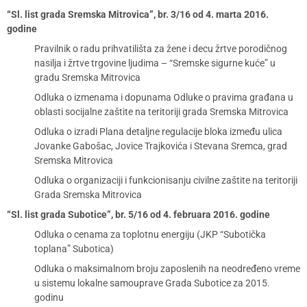
“Sl. list grada Sremska Mitrovica”, br. 3/16 od 4. marta 2016.
godine
Pravilnik o radu prihvatilišta za žene i decu žrtve porodičnog
nasilja i žrtve trgovine ljudima – “Sremske sigurne kuće” u
gradu Sremska Mitrovica
Odluka o izmenama i dopunama Odluke o pravima građana u
oblasti socijalne zaštite na teritoriji grada Sremska Mitrovica
Odluka o izradi Plana detaljne regulacije bloka između ulica
Jovanke Gabošac, Jovice Trajkovića i Stevana Sremca, grad
Sremska Mitrovica
Odluka o organizaciji i funkcionisanju civilne zaštite na teritoriji
Grada Sremska Mitrovica
“Sl. list grada Subotice”, br. 5/16 od 4. februara 2016. godine
Odluka o cenama za toplotnu energiju (JKP “Subotička
toplana” Subotica)
Odluka o maksimalnom broju zaposlenih na neodređeno vreme
u sistemu lokalne samouprave Grada Subotice za 2015.
godinu