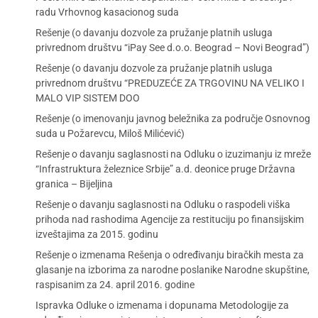
radu Vrhovnog kasacionog suda
Rešenje (o davanju dozvole za pružanje platnih usluga
privrednom društvu “iPay See d.o.o. Beograd – Novi Beograd”)
Rešenje (o davanju dozvole za pružanje platnih usluga
privrednom društvu “PREDUZEĆE ZA TRGOVINU NA VELIKO I
MALO VIP SISTEM DOO
Rešenje (o imenovanju javnog beležnika za područje Osnovnog
suda u Požarevcu, Miloš Milićević)
Rešenje o davanju saglasnosti na Odluku o izuzimanju iz mreže
“Infrastruktura železnice Srbije” a.d. deonice pruge Državna
granica – Bijeljina
Rešenje o davanju saglasnosti na Odluku o raspodeli viška
prihoda nad rashodima Agencije za restituciju po finansijskim
izveštajima za 2015. godinu
Rešenje o izmenama Rešenja o određivanju biračkih mesta za
glasanje na izborima za narodne poslanike Narodne skupštine,
raspisanim za 24. april 2016. godine
Ispravka Odluke o izmenama i dopunama Metodologije za