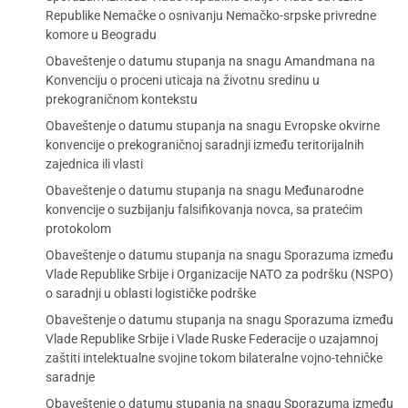
Republike Nemačke o osnivanju Nemačko-srpske privredne
komore u Beogradu
Obaveštenje o datumu stupanja na snagu Amandmana na
Konvenciju o proceni uticaja na životnu sredinu u
prekograničnom kontekstu
Obaveštenje o datumu stupanja na snagu Evropske okvirne
konvencije o prekograničnoj saradnji između teritorijalnih
zajednica ili vlasti
Obaveštenje o datumu stupanja na snagu Međunarodne
konvencije o suzbijanju falsifikovanja novca, sa pratećim
protokolom
Obaveštenje o datumu stupanja na snagu Sporazuma između
Vlade Republike Srbije i Organizacije NATO za podršku (NSPO)
o saradnji u oblasti logističke podrške
Obaveštenje o datumu stupanja na snagu Sporazuma između
Vlade Republike Srbije i Vlade Ruske Federacije o uzajamnoj
zaštiti intelektualne svojine tokom bilateralne vojno-tehničke
saradnje
Obaveštenje o datumu stupanja na snagu Sporazuma između