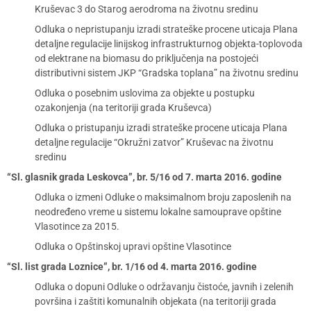
Kruševac 3 do Starog aerodroma na životnu sredinu
Odluka o nepristupanju izradi strateške procene uticaja Plana
detaljne regulacije linijskog infrastrukturnog objekta-toplovoda
od elektrane na biomasu do priključenja na postojeći
distributivni sistem JKP “Gradska toplana” na životnu sredinu
Odluka o posebnim uslovima za objekte u postupku
ozakonjenja (na teritoriji grada Kruševca)
Odluka o pristupanju izradi strateške procene uticaja Plana
detaljne regulacije “Okružni zatvor” Kruševac na životnu
sredinu
“Sl. glasnik grada Leskovca”, br. 5/16 od 7. marta 2016. godine
Odluka o izmeni Odluke o maksimalnom broju zaposlenih na
neodređeno vreme u sistemu lokalne samouprave opštine
Vlasotince za 2015.
Odluka o Opštinskoj upravi opštine Vlasotince
“Sl. list grada Loznice”, br. 1/16 od 4. marta 2016. godine
Odluka o dopuni Odluke o održavanju čistoće, javnih i zelenih
površina i zaštiti komunalnih objekata (na teritoriji grada