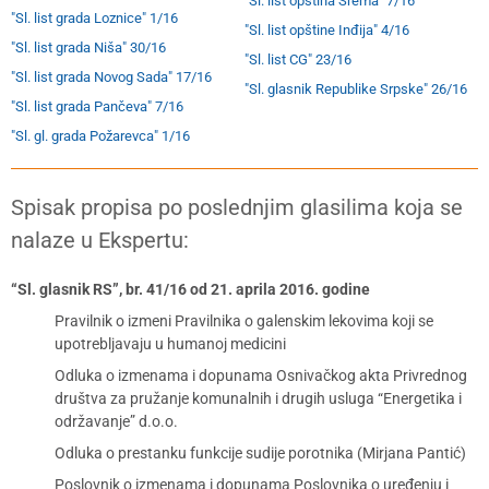
"Sl. list opština Srema" 7/16
"Sl. list grada Loznice" 1/16
"Sl. list opštine Inđija" 4/16
"Sl. list grada Niša" 30/16
"Sl. list CG" 23/16
"Sl. list grada Novog Sada" 17/16
"Sl. glasnik Republike Srpske" 26/16
"Sl. list grada Pančeva" 7/16
"Sl. gl. grada Požarevca" 1/16
Spisak propisa po poslednjim glasilima koja se
nalaze u Ekspertu:
“Sl. glasnik RS”, br. 41/16 od 21. aprila 2016. godine
Pravilnik o izmeni Pravilnika o galenskim lekovima koji se
upotrebljavaju u humanoj medicini
Odluka o izmenama i dopunama Osnivačkog akta Privrednog
društva za pružanje komunalnih i drugih usluga “Energetika i
održavanje” d.o.o.
Odluka o prestanku funkcije sudije porotnika (Mirjana Pantić)
Poslovnik o izmenama i dopunama Poslovnika o uređenju i