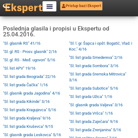
Pristup bazi Ekspert
Poslednja glasila i propisi u Ekspertu od
25.04.2016.
"Sl. glasnik RS" 41/16
"Sl. l. gr. Šapca i opšt. Bogatić, Vlad. i
Koc." 4/16
"Sl. gl. RS - Prosv. glasnik" 2/16
"Sl. list grada Smedereva" 2/16
"Sl. gl. RS - Međ. ugovori" 5/16
"Sl. list grada Sombora" 3/16
"Sl. list APV" 19/16
"Sl. list grada Sremska Mitrovica"
"Sl. list grada Beograda" 22/16
3/16
"Sl. list grada Čačka" 1/16
"Sl. list grada Subotice" 5/16
"Sl. glasnik grada Jagodina" 4/16
"Sl. list grada Užica" 1/16
"Sl. list grada Kikinde" 3/16
"Sl. glasnik grada Valjeva" 3/16
"Sl. list grada Kragujevca" 5/16
"Sl. list grada Vršca" 1/16
"Sl. list grada Kraljeva" 9/16
"Sl. list grada Zaječara" 9/16
"Sl. list grada Kruševca" 9/15
"Sl. list grada Zrenjanina" 5/16
"Sl. glasnik grada Leskovca" 5/16